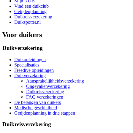
Mijn NOB
Vind een duikclub
Getijdenplanning
Duikreisverzekering
Duikspotter.nl
Voor duikers
Duikverzekering
Duikopleidingen
Specialisaties
Freedive opleidingen
Duikverzekering
Aansprakelijkheidsverzekering
Ongevallenverzekering
Duikreisverzekering
FAQ verzekeringen
De belangen van duikers
Medische geschiktheid
Getijdenplanning in drie stappen
Duikreisverzekering