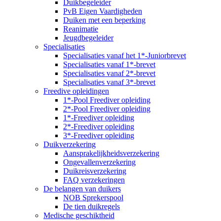
Duikbegeleider
PvB Eigen Vaardigheden
Duiken met een beperking
Reanimatie
Jeugdbegeleider
Specialisaties
Specialisaties vanaf het 1*-Juniorbrevet
Specialisaties vanaf 1*-brevet
Specialisaties vanaf 2*-brevet
Specialisaties vanaf 3*-brevet
Freedive opleidingen
1*-Pool Freediver opleiding
2*-Pool Freediver opleiding
1*-Freediver opleiding
2*-Freediver opleiding
3*-Freediver opleiding
Duikverzekering
Aansprakelijkheidsverzekering
Ongevallenverzekering
Duikreisverzekering
FAQ verzekeringen
De belangen van duikers
NOB Sprekerspool
De tien duikregels
Medische geschiktheid