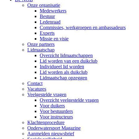
Onze organisatie
Medewerkers
Bestuur
Ledenraad
Commissies, werkgroepen en ambassadeurs
Experts
Missie en visie
Onze partners
Lidmaatschap
Overzicht lidmaatschappen
Lid worden van een duikclub
Individueel lid worden
Lid worden als duikclub
Lidmaatschap opzeggen
Contact
Vacatures
Veelgestelde vragen
Overzicht veelgestelde vragen
Voor duikers
Voor bestuurders
Voor instructeurs
Klachtenprocedure
Onderwatersport Magazine
Aanmelden nieuwsbrief