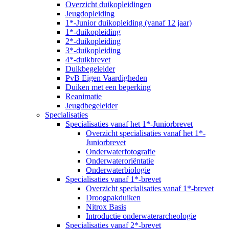
Overzicht duikopleidingen
Jeugdopleiding
1*-Junior duikopleiding (vanaf 12 jaar)
1*-duikopleiding
2*-duikopleiding
3*-duikopleiding
4*-duikbrevet
Duikbegeleider
PvB Eigen Vaardigheden
Duiken met een beperking
Reanimatie
Jeugdbegeleider
Specialisaties
Specialisaties vanaf het 1*-Juniorbrevet
Overzicht specialisaties vanaf het 1*-
Juniorbrevet
Onderwaterfotografie
Onderwateroriëntatie
Onderwaterbiologie
Specialisaties vanaf 1*-brevet
Overzicht specialisaties vanaf 1*-brevet
Droogpakduiken
Nitrox Basis
Introductie onderwaterarcheologie
Specialisaties vanaf 2*-brevet