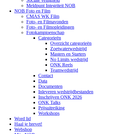
Sociale veiligheid
Meldpunt Integriteit NOB
NOB Foto en Film
CMAS WK Film
Foto- en Filmavonden
Foto- en Filmopleidingen
Fotokampioenschap
Categorieën
Overzicht categorieën
Zoetwaterwedstrijd
Masters en Starters
No Limits wedstrijd
ONK Reels
Teamwedstrijd
Contact
Data
Documenten
Inleveren wedstrijdbestanden
Inschrijven ONK 2026
ONK Talks
Prijsuitreiking
Workshops
Word lid
Haal je brevet!
Webshop