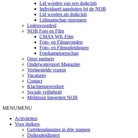
Lid worden van een duikclub
Individueel aansluiten bij de NOB
Lid worden als duikclub
Lidmaatschap opzeggen
Ledenvoordeel
NOB Foto en Film
CMAS WK Film
Foto- en Filmavonden
Foto- en Filmopleidingen
Fotokampioenschap
Onze partners
Onderwatersport Magazine
Veelgestelde vragen
Vacatures
Contact
Klachtenprocedure
Sociale veiligheid
Meldpunt Integriteit NOB
MENU
MENU
Activiteiten
Voor duikers
Getijdenplanning in drie stappen
Duikopleidingen