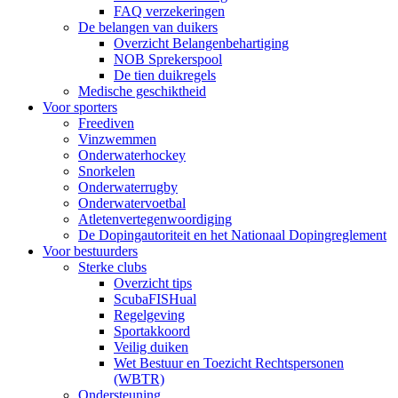
FAQ verzekeringen
De belangen van duikers
Overzicht Belangenbehartiging
NOB Sprekerspool
De tien duikregels
Medische geschiktheid
Voor sporters
Freediven
Vinzwemmen
Onderwaterhockey
Snorkelen
Onderwaterrugby
Onderwatervoetbal
Atletenvertegenwoordiging
De Dopingautoriteit en het Nationaal Dopingreglement
Voor bestuurders
Sterke clubs
Overzicht tips
ScubaFISHual
Regelgeving
Sportakkoord
Veilig duiken
Wet Bestuur en Toezicht Rechtspersonen
(WBTR)
Ondersteuning