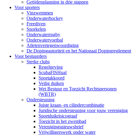
Getijdenplanning in drie stappen
Voor sporters
Vinzwemmen
Onderwaterhockey
Freediven
Snorkelen
Onderwaterrugby
Onderwatervoetbal
Atletenvertegenwoordiging
De Dopingautoriteit en het Nationaal Dopingreglement
Voor bestuurders
Sterke clubs
Regelgeving
ScubaFISHual
Sportakkoord
Veilig duiken
Wet Bestuur en Toezicht Rechtspersonen
(WBTR)
Ondersteuning
Juiste kraan- en cilindercombinatie
Juridische ondersteuning voor jouw vereniging
Sportduikrisicograaf
Toezicht in het zwembad
Verenigingsnieuwsbrief
Vrijwilligerswerk onder water