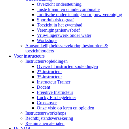
Overzicht ondersteuning
Juiste kraan- en cilindercombinatie
Juridische ondersteuning voor jouw vereniging
Sportduikrisicograaf
Toezicht in het zwembad
Verenigingsnieuwsbrief
Vrijwilligerswerk onder water
Workshops
Aansprakelijkheidsverzekering bestuurders &
toezichthouders
Voor instructeurs
Instructeursopleidingen
Overzicht instructeursopleidingen
2*-instructeur
3*-instructeur
Instructeur Trainer
Docent
Freedive Instructeur
Lucky Fin-begeleider
Cross-over
Onze visie op leren en opleiden
Instructeursworkshops
Rechtbijstandsverzekering
Reanimatiematerialen
De NOB