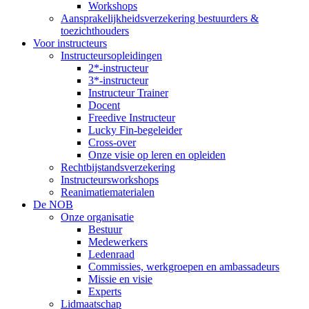
Workshops
Aansprakelijkheidsverzekering bestuurders &
toezichthouders
Voor instructeurs
Instructeursopleidingen
2*-instructeur
3*-instructeur
Instructeur Trainer
Docent
Freedive Instructeur
Lucky Fin-begeleider
Cross-over
Onze visie op leren en opleiden
Rechtbijstandsverzekering
Instructeursworkshops
Reanimatiematerialen
De NOB
Onze organisatie
Bestuur
Medewerkers
Ledenraad
Commissies, werkgroepen en ambassadeurs
Missie en visie
Experts
Lidmaatschap