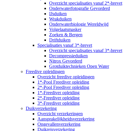
Overzicht specialisaties vanaf 2*-brevet
Onderwaterfotografie Gevorderd
IJsduiken
Wrakduiken
Onderwaterbiologie Wereldwijd
Volgelaatsmasker
Zoeken & Bergen
Driftduiken
Specialisaties vanaf 3*-brevet
Overzicht specialisaties vanaf 3*-brevet
Decompressieduiken
Nitrox Gevorderd
Grotduiktechnieken Open Water
Freedive opleidingen
Overzicht freedive opleidingen
1*-Pool Freediver opleiding
2*-Pool Freediver opleiding
1*-Freediver opleiding
2*-Freediver opleiding
3*-Freediver opleiding
Duikverzekering
Overzicht verzekeringen
Aansprakelijkheidsverzekering
Ongevallenverzekering
Duikreisverzekering