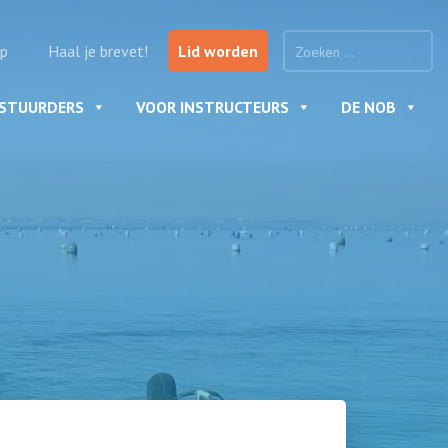
p
Haal je brevet!
Lid worden
ESTUURDERS
VOOR INSTRUCTEURS
DE NOB