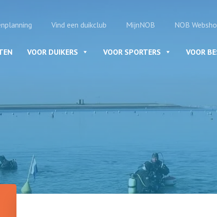
enplanning
Vind een duikclub
MijnNOB
NOB Websho
ITEN
VOOR DUIKERS
VOOR SPORTERS
VOOR B