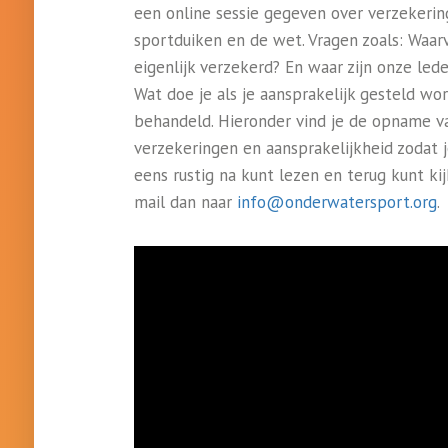
een online sessie gegeven over verzekering
sportduiken en de wet. Vragen zoals: Waarv
eigenlijk verzekerd? En waar zijn onze led
Wat doe je als je aansprakelijk gesteld wo
behandeld. Hieronder vind je de opname v
verzekeringen en aansprakelijkheid zodat j
eens rustig na kunt lezen en terug kunt ki
mail dan naar
info@onderwatersport.org
.