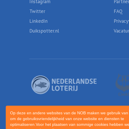
Instagram
Partne
Twitter
FAQ
LinkedIn
Privacy
Duikspotter.nl
Vacatu
Op deze en andere websites van de NOB maken we gebruik van 
om de gebruiksvriendelijkheid van onze website en diensten te
optimaliseren.Voor het plaatsen van sommige cookies hebben we