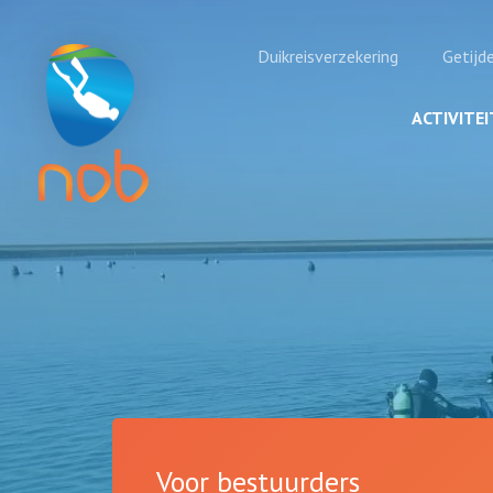
Duikreisverzekering
Getijd
ACTIVITE
Voor bestuurders