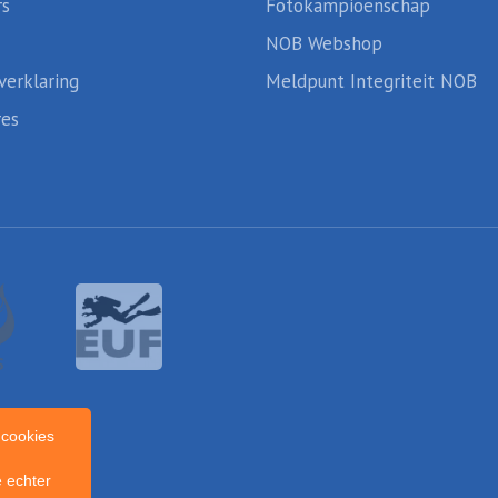
rs
Fotokampioenschap
NOB Webshop
verklaring
Meldpunt Integriteit NOB
res
cookies
 echter