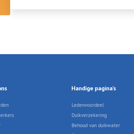
ons
Handige pagina’s
rden
Ledenvoordeel
erkers
Duikverzekering
r
Behoud van duikwater