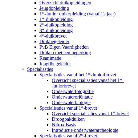
Overzicht duikopleidingen
Jeugdopleiding
1*-Junior duikopleiding (vanaf 12 jaar)
1*-duikopleiding
2*-duikopleiding
3*-duikopleiding
4*-duikbrevet
Duikbegeleider
PvB Eigen Vaardigheden
Duiken met een beperking
Reanimatie
Jeugdbegeleider
Specialisaties
Specialisaties vanaf het 1*-Juniorbrevet
Overzicht specialisaties vanaf het 1*-
Juniorbrevet
Onderwaterfotografie
Onderwateroriëntatie
Onderwaterbiologie
Specialisaties vanaf 1*-brevet
Overzicht specialisaties vanaf 1*-brevet
Droogpakduiken
Nitrox Basis
Introductie onderwaterarcheologie
Specialisaties vanaf 2*-brevet