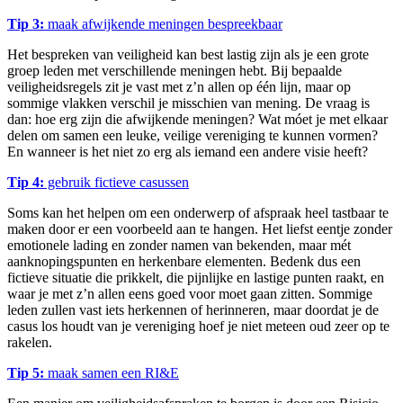
Tip 3:
maak afwijkende meningen bespreekbaar
Het bespreken van veiligheid kan best lastig zijn als je een grote
groep leden met verschillende meningen hebt. Bij bepaalde
veiligheidsregels zit je vast met z’n allen op één lijn, maar op
sommige vlakken verschil je misschien van mening. De vraag is
dan: hoe erg zijn die afwijkende meningen? Wat móet je met elkaar
delen om samen een leuke, veilige vereniging te kunnen vormen?
En wanneer is het niet zo erg als iemand een andere visie heeft?
Tip 4:
gebruik fictieve casussen
Soms kan het helpen om een onderwerp of afspraak heel tastbaar te
maken door er een voorbeeld aan te hangen. Het liefst eentje zonder
emotionele lading en zonder namen van bekenden, maar mét
aanknopingspunten en herkenbare elementen. Bedenk dus een
fictieve situatie die prikkelt, die pijnlijke en lastige punten raakt, en
waar je met z’n allen eens goed voor moet gaan zitten. Sommige
leden zullen vast iets herkennen of herinneren, maar doordat je de
casus los houdt van je vereniging hoef je niet meteen oud zeer op te
rakelen.
Tip 5:
maak samen een RI&E