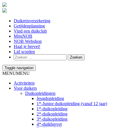
Duikreisverzekering
Getijdenplanning
Vind een duikclub
MijnNOB
NOB Webshop
Haal je brevet!
Lid worden
Toggle navigation
MENU
MENU
Activiteiten
Voor duikers
Duikopleidingen
Jeugdopleiding
1*-Junior duikopleiding (vanaf 12 jaar)
1*-duikopleiding
2*-duikopleiding
3*-duikopleiding
4*-duikbrevet