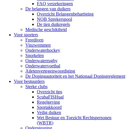
FAQ verzekeringen
De belangen van duikers
Overzicht Belangenbehartiging
NOB Sprekerspool
De tien duikregels
Medische geschiktheid
Voor sporters
Freediven
Vinzwemmen
Onderwaterhockey
Snorkelen
Onderwaterrugby
Onderwatervoetbal
Atletenvertegenwoordiging
De Dopingautoriteit en het Nationaal Dopingreglement
Voor bestuurders
Sterke clubs
Overzicht tips
ScubaFISHual
Regelgeving
Sportakkoord
Veilig duiken
Wet Bestuur en Toezicht Rechtspersonen
(WBTR)
Ondersteuning