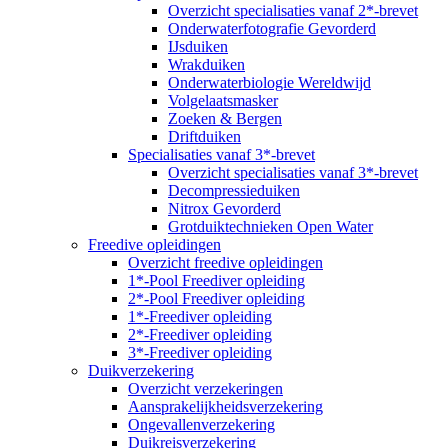
Overzicht specialisaties vanaf 2*-brevet
Onderwaterfotografie Gevorderd
IJsduiken
Wrakduiken
Onderwaterbiologie Wereldwijd
Volgelaatsmasker
Zoeken & Bergen
Driftduiken
Specialisaties vanaf 3*-brevet
Overzicht specialisaties vanaf 3*-brevet
Decompressieduiken
Nitrox Gevorderd
Grotduiktechnieken Open Water
Freedive opleidingen
Overzicht freedive opleidingen
1*-Pool Freediver opleiding
2*-Pool Freediver opleiding
1*-Freediver opleiding
2*-Freediver opleiding
3*-Freediver opleiding
Duikverzekering
Overzicht verzekeringen
Aansprakelijkheidsverzekering
Ongevallenverzekering
Duikreisverzekering