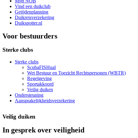
Mijn NOB
Vind een duikclub
Getijdenplanning
Duikreisverzekering
Duikspotter.nl
Voor bestuurders
Sterke clubs
Sterke clubs
ScubaFISHual
Wet Bestuur en Toezicht Rechtspersonen (WBTR)
Regelgeving
Sportakkoord
Veilig duiken
Ondersteuning
Aansprakelijkheidsverzekering
Veilig duiken
In gesprek over veiligheid