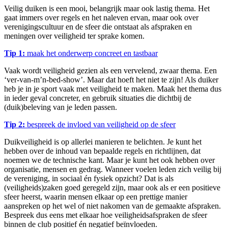
Veilig duiken is een mooi, belangrijk maar ook lastig thema. Het
gaat immers over regels en het naleven ervan, maar ook over
verenigingscultuur en de sfeer die ontstaat als afspraken en
meningen over veiligheid ter sprake komen.
Tip 1:
maak het onderwerp concreet en tastbaar
Vaak wordt veiligheid gezien als een vervelend, zwaar thema. Een
‘ver-van-m’n-bed-show’. Maar dat hoeft het niet te zijn! Als duiker
heb je in je sport vaak met veiligheid te maken. Maak het thema dus
in ieder geval concreter, en gebruik situaties die dichtbij de
(duik)beleving van je leden passen.
Tip 2:
bespreek de invloed van veiligheid op de sfeer
Duikveiligheid is op allerlei manieren te belichten. Je kunt het
hebben over de inhoud van bepaalde regels en richtlijnen, dat
noemen we de technische kant. Maar je kunt het ook hebben over
organisatie, mensen en gedrag. Wanneer voelen leden zich veilig bij
de vereniging, in sociaal én fysiek opzicht? Dat is als
(veiligheids)zaken goed geregeld zijn, maar ook als er een positieve
sfeer heerst, waarin mensen elkaar op een prettige manier
aanspreken op het wel of niet nakomen van de gemaakte afspraken.
Bespreek dus eens met elkaar hoe veiligheidsafspraken de sfeer
binnen de club positief én negatief beïnvloeden.