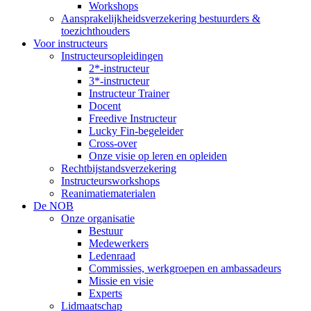
Workshops
Aansprakelijkheidsverzekering bestuurders &
toezichthouders
Voor instructeurs
Instructeursopleidingen
2*-instructeur
3*-instructeur
Instructeur Trainer
Docent
Freedive Instructeur
Lucky Fin-begeleider
Cross-over
Onze visie op leren en opleiden
Rechtbijstandsverzekering
Instructeursworkshops
Reanimatiematerialen
De NOB
Onze organisatie
Bestuur
Medewerkers
Ledenraad
Commissies, werkgroepen en ambassadeurs
Missie en visie
Experts
Lidmaatschap