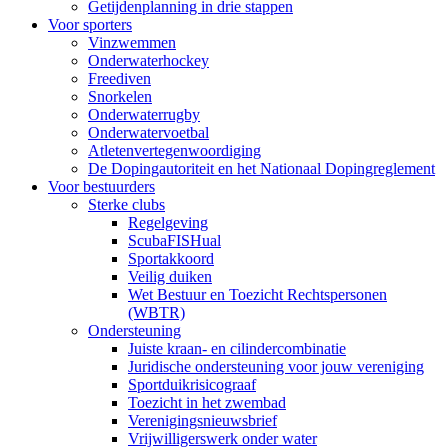
Getijdenplanning in drie stappen
Voor sporters
Vinzwemmen
Onderwaterhockey
Freediven
Snorkelen
Onderwaterrugby
Onderwatervoetbal
Atletenvertegenwoordiging
De Dopingautoriteit en het Nationaal Dopingreglement
Voor bestuurders
Sterke clubs
Regelgeving
ScubaFISHual
Sportakkoord
Veilig duiken
Wet Bestuur en Toezicht Rechtspersonen
(WBTR)
Ondersteuning
Juiste kraan- en cilindercombinatie
Juridische ondersteuning voor jouw vereniging
Sportduikrisicograaf
Toezicht in het zwembad
Verenigingsnieuwsbrief
Vrijwilligerswerk onder water