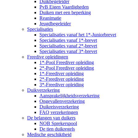
Duikbegeleider
PvB Eigen Vaardigheden
Duiken met een beperking
Reanimatie
Jeugdbegeleider
Specialisaties
Specialisaties vanaf het 1*-Juniorbrevet
Specialisaties vanaf 1*-brevet
Specialisaties vanaf 2*-brevet
Specialisaties vanaf 3*-brevet
Freedive opleidingen
1*-Pool Freediver opleiding
2*-Pool Freediver opleiding
1*-Freediver opleiding
2*-Freediver opleiding
3*-Freediver opleiding
Duikverzekering
Aansprakelijkheidsverzekering
Ongevallenverzekering
Duikreisverzekering
FAQ verzekeringen
De belangen van duikers
NOB Sprekerspool
De tien duikregels
Medische geschiktheid