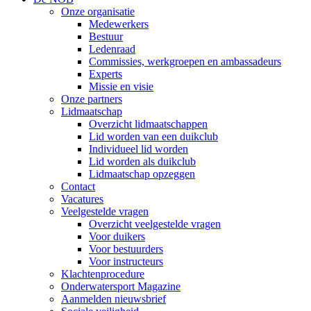
Onze organisatie
Medewerkers
Bestuur
Ledenraad
Commissies, werkgroepen en ambassadeurs
Experts
Missie en visie
Onze partners
Lidmaatschap
Overzicht lidmaatschappen
Lid worden van een duikclub
Individueel lid worden
Lid worden als duikclub
Lidmaatschap opzeggen
Contact
Vacatures
Veelgestelde vragen
Overzicht veelgestelde vragen
Voor duikers
Voor bestuurders
Voor instructeurs
Klachtenprocedure
Onderwatersport Magazine
Aanmelden nieuwsbrief