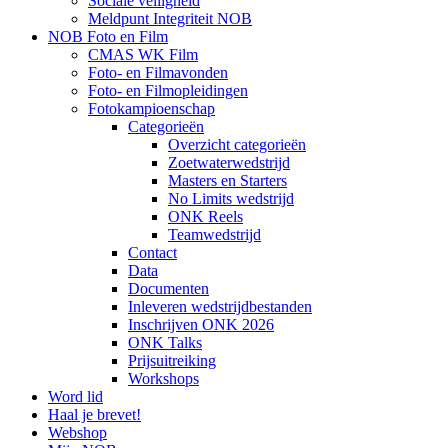
Sociale veiligheid
Meldpunt Integriteit NOB
NOB Foto en Film
CMAS WK Film
Foto- en Filmavonden
Foto- en Filmopleidingen
Fotokampioenschap
Categorieën
Overzicht categorieën
Zoetwaterwedstrijd
Masters en Starters
No Limits wedstrijd
ONK Reels
Teamwedstrijd
Contact
Data
Documenten
Inleveren wedstrijdbestanden
Inschrijven ONK 2026
ONK Talks
Prijsuitreiking
Workshops
Word lid
Haal je brevet!
Webshop