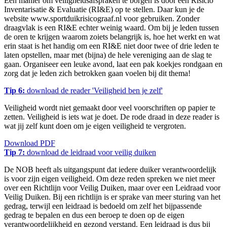
Een manier om veiligheidsafspraken te borgen is door een Risicio
Inventarisatie & Evaluatie (RI&E) op te stellen. Daar kun je de
website www.sportduikrisicograaf.nl voor gebruiken. Zonder
draagvlak is een RI&E echter weinig waard. Om bij je leden tussen
de oren te krijgen waarom zoiets belangrijk is, hoe het werkt en wat
erin staat is het handig om een RI&E niet door twee of drie leden te
laten opstellen, maar met (bijna) de hele vereniging aan de slag te
gaan. Organiseer een leuke avond, laat een pak koekjes rondgaan en
zorg dat je leden zich betrokken gaan voelen bij dit thema!
Tip 6:
download de reader 'Veiligheid ben je zelf'
Veiligheid wordt niet gemaakt door veel voorschriften op papier te
zetten. Veiligheid is iets wat je doet. De rode draad in deze reader is
wat jij zelf kunt doen om je eigen veiligheid te vergroten.
Download PDF
Tip 7:
download de leidraad voor veilig duiken
De NOB heeft als uitgangspunt dat iedere duiker verantwoordelijk
is voor zijn eigen veiligheid. Om deze reden spreken we niet meer
over een Richtlijn voor Veilig Duiken, maar over een Leidraad voor
Veilig Duiken. Bij een richtlijn is er sprake van meer sturing van het
gedrag, terwijl een leidraad is bedoeld om zelf het bijpassende
gedrag te bepalen en dus een beroep te doen op de eigen
verantwoordelijkheid en gezond verstand. Een leidraad is dus bij