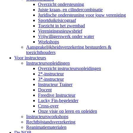
Overzicht ondersteuning
Juiste kraan- en cilindercombinatie
Juridische ondersteuning voor jouw vereniging
Sportduikrisicograaf
Toezicht in het zwembad
Verenigingsnieuwsbrief
Vrijwilligerswerk onder water
Workshops
Aansprakelijkheidsverzekering bestuurders &
toezichthouders
Voor instructeurs
Instructeursopleidingen
Overzicht instructeursopleidingen
2*-instructeur
3*-instructeur
Instructeur Trainer
Docent
Freedive Instructeur
Lucky Fin-begeleider
Cross-over
Onze visie op leren en opleiden
Instructeursworkshops
Rechtbijstandsverzekering
Reanimatiematerialen
De NOB