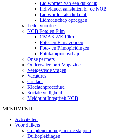
Lid worden van een duikclub
Individueel aansluiten bij de NOB
Lid worden als duikclub
Lidmaatschap opzeggen
Ledenvoordeel
NOB Foto en Film
CMAS WK Film
Foto- en Filmavonden
Foto- en Filmopleidingen
Fotokampioenschap
Onze partners
Onderwatersport Magazine
Veelgestelde vragen
Vacatures
Contact
Klachtenprocedure
Sociale veiligheid
Meldpunt Integriteit NOB
MENU
MENU
Activiteiten
Voor duikers
Getijdenplanning in drie stappen
Duikopleidingen