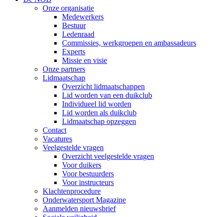
Onze organisatie
Medewerkers
Bestuur
Ledenraad
Commissies, werkgroepen en ambassadeurs
Experts
Missie en visie
Onze partners
Lidmaatschap
Overzicht lidmaatschappen
Lid worden van een duikclub
Individueel lid worden
Lid worden als duikclub
Lidmaatschap opzeggen
Contact
Vacatures
Veelgestelde vragen
Overzicht veelgestelde vragen
Voor duikers
Voor bestuurders
Voor instructeurs
Klachtenprocedure
Onderwatersport Magazine
Aanmelden nieuwsbrief