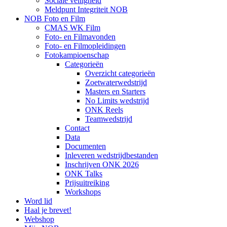
Sociale veiligheid
Meldpunt Integriteit NOB
NOB Foto en Film
CMAS WK Film
Foto- en Filmavonden
Foto- en Filmopleidingen
Fotokampioenschap
Categorieën
Overzicht categorieën
Zoetwaterwedstrijd
Masters en Starters
No Limits wedstrijd
ONK Reels
Teamwedstrijd
Contact
Data
Documenten
Inleveren wedstrijdbestanden
Inschrijven ONK 2026
ONK Talks
Prijsuitreiking
Workshops
Word lid
Haal je brevet!
Webshop