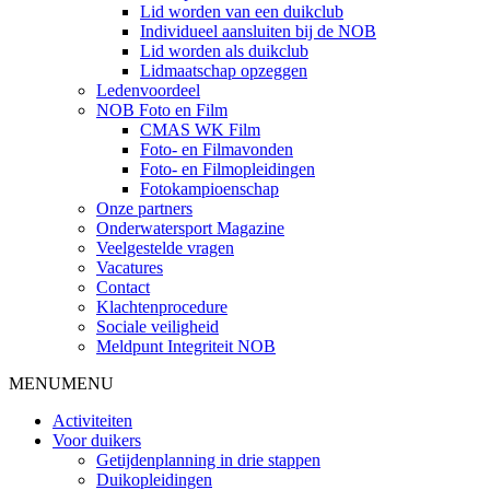
Lid worden van een duikclub
Individueel aansluiten bij de NOB
Lid worden als duikclub
Lidmaatschap opzeggen
Ledenvoordeel
NOB Foto en Film
CMAS WK Film
Foto- en Filmavonden
Foto- en Filmopleidingen
Fotokampioenschap
Onze partners
Onderwatersport Magazine
Veelgestelde vragen
Vacatures
Contact
Klachtenprocedure
Sociale veiligheid
Meldpunt Integriteit NOB
MENU
MENU
Activiteiten
Voor duikers
Getijdenplanning in drie stappen
Duikopleidingen