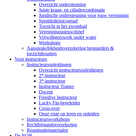
Overzicht ondersteuning
Juiste kraan- en cilindercombinatie
Juridische ondersteuning voor jouw vereniging
Sportduikrisicograaf
Toezicht in het zwembad
Verenigingsnieuwsbrief
Vrijwilligerswerk onder water
Workshops
Aansprakelijkheidsverzekering bestuurders &
toezichthouders
Voor instructeurs
Instructeursopleidingen
Overzicht instructeursopleidingen
2*-instructeur
3*-instructeur
Instructeur Trainer
Docent
Freedive Instructeur
Lucky Fin-begeleider
Cross-over
Onze visie op leren en opleiden
Instructeursworkshops
Rechtbijstandsverzekering
Reanimatiematerialen
De NOB