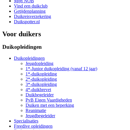
Mijn NOB
Vind een duikclub
Getijdenplanning
Duikreisverzekering
Duikspotter.nl
Voor duikers
Duikopleidingen
Duikopleidingen
Jeugdopleiding
1*-Junior duikopleiding (vanaf 12 jaar)
1*-duikopleiding
2*-duikopleiding
3*-duikopleiding
4*-duikbrevet
Duikbegeleider
PvB Eigen Vaardigheden
Duiken met een beperking
Reanimatie
Jeugdbegeleider
Specialisaties
Freedive opleidingen