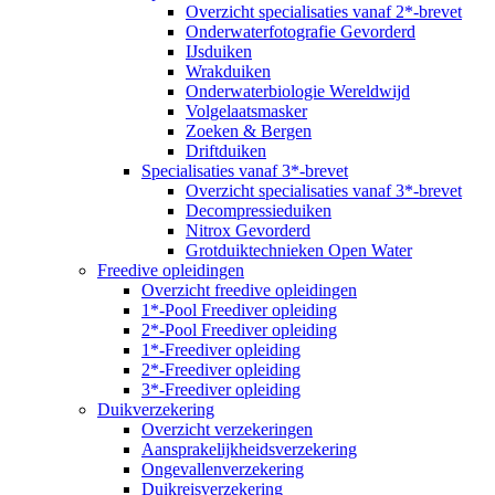
Overzicht specialisaties vanaf 2*-brevet
Onderwaterfotografie Gevorderd
IJsduiken
Wrakduiken
Onderwaterbiologie Wereldwijd
Volgelaatsmasker
Zoeken & Bergen
Driftduiken
Specialisaties vanaf 3*-brevet
Overzicht specialisaties vanaf 3*-brevet
Decompressieduiken
Nitrox Gevorderd
Grotduiktechnieken Open Water
Freedive opleidingen
Overzicht freedive opleidingen
1*-Pool Freediver opleiding
2*-Pool Freediver opleiding
1*-Freediver opleiding
2*-Freediver opleiding
3*-Freediver opleiding
Duikverzekering
Overzicht verzekeringen
Aansprakelijkheidsverzekering
Ongevallenverzekering
Duikreisverzekering