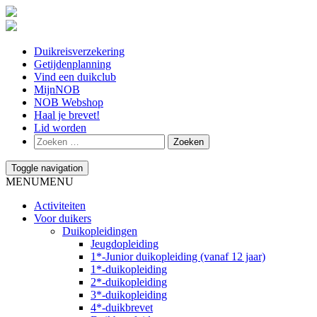
Duikreisverzekering
Getijdenplanning
Vind een duikclub
MijnNOB
NOB Webshop
Haal je brevet!
Lid worden
Toggle navigation
MENU
MENU
Activiteiten
Voor duikers
Duikopleidingen
Jeugdopleiding
1*-Junior duikopleiding (vanaf 12 jaar)
1*-duikopleiding
2*-duikopleiding
3*-duikopleiding
4*-duikbrevet