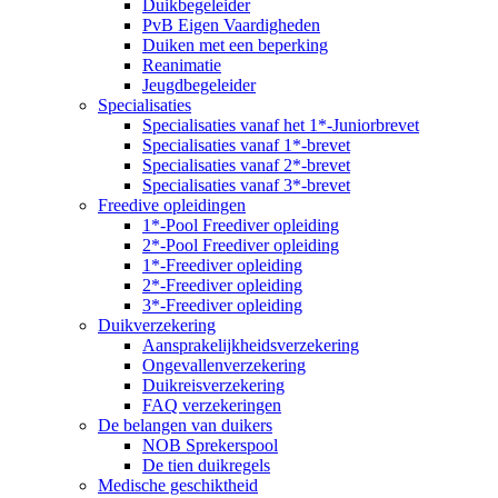
Duikbegeleider
PvB Eigen Vaardigheden
Duiken met een beperking
Reanimatie
Jeugdbegeleider
Specialisaties
Specialisaties vanaf het 1*-Juniorbrevet
Specialisaties vanaf 1*-brevet
Specialisaties vanaf 2*-brevet
Specialisaties vanaf 3*-brevet
Freedive opleidingen
1*-Pool Freediver opleiding
2*-Pool Freediver opleiding
1*-Freediver opleiding
2*-Freediver opleiding
3*-Freediver opleiding
Duikverzekering
Aansprakelijkheidsverzekering
Ongevallenverzekering
Duikreisverzekering
FAQ verzekeringen
De belangen van duikers
NOB Sprekerspool
De tien duikregels
Medische geschiktheid