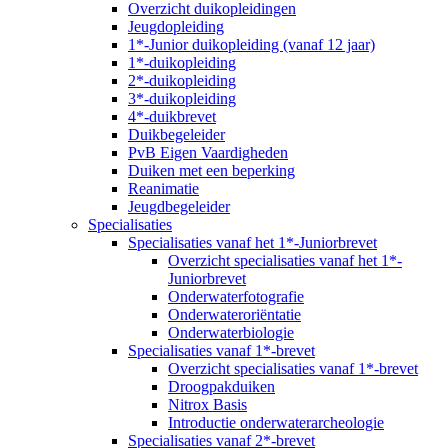
Overzicht duikopleidingen
Jeugdopleiding
1*-Junior duikopleiding (vanaf 12 jaar)
1*-duikopleiding
2*-duikopleiding
3*-duikopleiding
4*-duikbrevet
Duikbegeleider
PvB Eigen Vaardigheden
Duiken met een beperking
Reanimatie
Jeugdbegeleider
Specialisaties
Specialisaties vanaf het 1*-Juniorbrevet
Overzicht specialisaties vanaf het 1*-
Juniorbrevet
Onderwaterfotografie
Onderwateroriëntatie
Onderwaterbiologie
Specialisaties vanaf 1*-brevet
Overzicht specialisaties vanaf 1*-brevet
Droogpakduiken
Nitrox Basis
Introductie onderwaterarcheologie
Specialisaties vanaf 2*-brevet