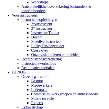
Workshops
Aansprakelijkheidsverzekering bestuurders &
toezichthouders
Voor instructeurs
Instructeursopleidingen
2*-instructeur
3*-instructeur
Instructeur Trainer
Docent
Freedive Instructeur
Lucky Fin-begeleider
Cross-over
Onze visie op leren en opleiden
Rechtbijstandsverzekering
Instructeursworkshops
Reanimatiematerialen
De NOB
Onze organisatie
Bestuur
Medewerkers
Ledenraad
Commissies, werkgroepen en ambassadeurs
Missie en visie
Experts
Lidmaatschap