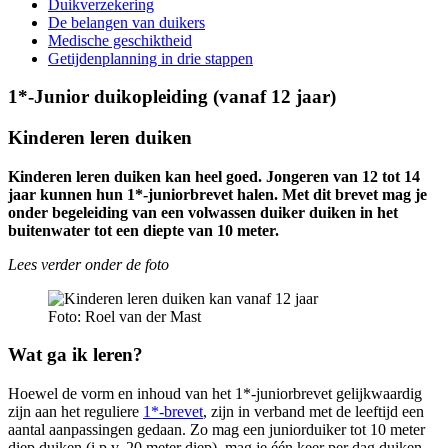
Duikverzekering
De belangen van duikers
Medische geschiktheid
Getijdenplanning in drie stappen
1*-Junior duikopleiding (vanaf 12 jaar)
Kinderen leren duiken
Kinderen leren duiken kan heel goed. Jongeren van 12 tot 14
jaar kunnen hun 1*-juniorbrevet halen. Met dit brevet mag je
onder begeleiding van een volwassen duiker duiken in het
buitenwater tot een diepte van 10 meter.
Lees verder onder de foto
Foto: Roel van der Mast
Wat ga ik leren?
Hoewel de vorm en inhoud van het 1*-juniorbrevet gelijkwaardig
zijn aan het reguliere
1*-brevet
, zijn in verband met de leeftijd een
aantal aanpassingen gedaan. Zo mag een juniorduiker tot 10 meter
diep duiken (i.p.v. 20 meter diep), mag je één keer per dag duiken