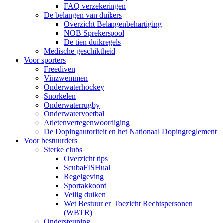
FAQ verzekeringen
De belangen van duikers
Overzicht Belangenbehartiging
NOB Sprekerspool
De tien duikregels
Medische geschiktheid
Voor sporters
Freediven
Vinzwemmen
Onderwaterhockey
Snorkelen
Onderwaterrugby
Onderwatervoetbal
Atletenvertegenwoordiging
De Dopingautoriteit en het Nationaal Dopingreglement
Voor bestuurders
Sterke clubs
Overzicht tips
ScubaFISHual
Regelgeving
Sportakkoord
Veilig duiken
Wet Bestuur en Toezicht Rechtspersonen
(WBTR)
Ondersteuning