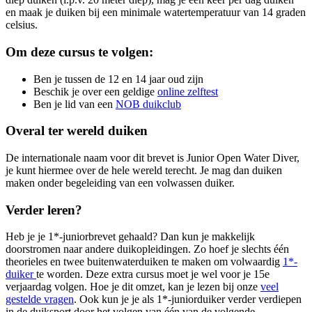
en maak je duiken bij een minimale watertemperatuur van 14 graden
celsius.
Om deze cursus te volgen:
Ben je tussen de 12 en 14 jaar oud zijn
Beschik je over een geldige
online zelftest
Ben je lid van een
NOB duikclub
Overal ter wereld duiken
De internationale naam voor dit brevet is Junior Open Water Diver,
je kunt hiermee over de hele wereld terecht. Je mag dan duiken
maken onder begeleiding van een volwassen duiker.
Verder leren?
Heb je je 1*-juniorbrevet gehaald? Dan kun je makkelijk
doorstromen naar andere duikopleidingen. Zo hoef je slechts één
theorieles en twee buitenwaterduiken te maken om volwaardig
1*-
duiker
te worden. Deze extra cursus moet je wel voor je 15e
verjaardag volgen. Hoe je dit omzet, kan je lezen bij onze
veel
gestelde vragen
. Ook kun je je als 1*-juniorduiker verder verdiepen
in de duiksport door het volgen van één van de volgende