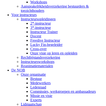
Workshops
Aansprakelijkheidsverzekering bestuurders &
toezichthouders
Voor instructeurs
Instructeursopleidingen
2*-instructeur
3*-instructeur
Instructeur Trainer
Docent
Freedive Instructeur
Lucky Fin-begeleider
Cross-over
Onze visie op leren en opleiden
Rechtbijstandsverzekering
Instructeursworkshops
Reanimatiematerialen
De NOB
Onze organisatie
Bestuur
Medewerkers
Ledenraad
Commissies, werkgroepen en ambassadeurs
Missie en visie
Experts
Lidmaatschap