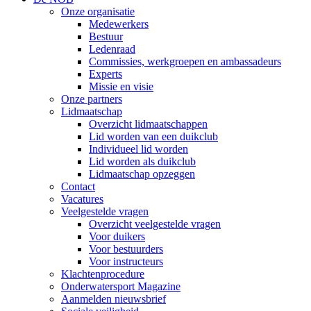
Onze organisatie
Medewerkers
Bestuur
Ledenraad
Commissies, werkgroepen en ambassadeurs
Experts
Missie en visie
Onze partners
Lidmaatschap
Overzicht lidmaatschappen
Lid worden van een duikclub
Individueel lid worden
Lid worden als duikclub
Lidmaatschap opzeggen
Contact
Vacatures
Veelgestelde vragen
Overzicht veelgestelde vragen
Voor duikers
Voor bestuurders
Voor instructeurs
Klachtenprocedure
Onderwatersport Magazine
Aanmelden nieuwsbrief