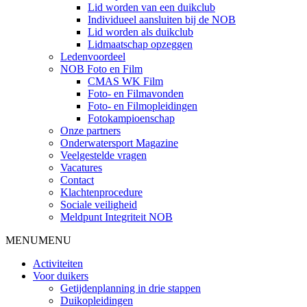
Lid worden van een duikclub
Individueel aansluiten bij de NOB
Lid worden als duikclub
Lidmaatschap opzeggen
Ledenvoordeel
NOB Foto en Film
CMAS WK Film
Foto- en Filmavonden
Foto- en Filmopleidingen
Fotokampioenschap
Onze partners
Onderwatersport Magazine
Veelgestelde vragen
Vacatures
Contact
Klachtenprocedure
Sociale veiligheid
Meldpunt Integriteit NOB
MENU
MENU
Activiteiten
Voor duikers
Getijdenplanning in drie stappen
Duikopleidingen