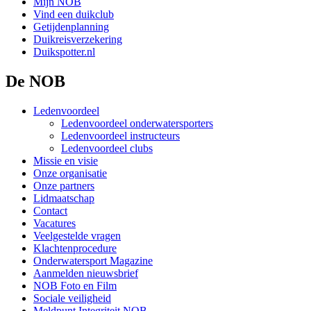
Mijn NOB
Vind een duikclub
Getijdenplanning
Duikreisverzekering
Duikspotter.nl
De NOB
Ledenvoordeel
Ledenvoordeel onderwatersporters
Ledenvoordeel instructeurs
Ledenvoordeel clubs
Missie en visie
Onze organisatie
Onze partners
Lidmaatschap
Contact
Vacatures
Veelgestelde vragen
Klachtenprocedure
Onderwatersport Magazine
Aanmelden nieuwsbrief
NOB Foto en Film
Sociale veiligheid
Meldpunt Integriteit NOB