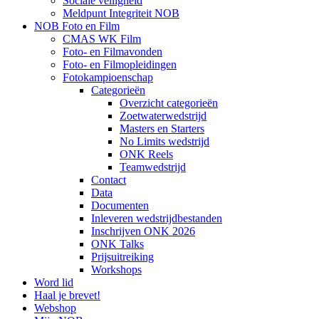
Sociale veiligheid
Meldpunt Integriteit NOB
NOB Foto en Film
CMAS WK Film
Foto- en Filmavonden
Foto- en Filmopleidingen
Fotokampioenschap
Categorieën
Overzicht categorieën
Zoetwaterwedstrijd
Masters en Starters
No Limits wedstrijd
ONK Reels
Teamwedstrijd
Contact
Data
Documenten
Inleveren wedstrijdbestanden
Inschrijven ONK 2026
ONK Talks
Prijsuitreiking
Workshops
Word lid
Haal je brevet!
Webshop