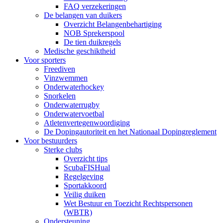
FAQ verzekeringen
De belangen van duikers
Overzicht Belangenbehartiging
NOB Sprekerspool
De tien duikregels
Medische geschiktheid
Voor sporters
Freediven
Vinzwemmen
Onderwaterhockey
Snorkelen
Onderwaterrugby
Onderwatervoetbal
Atletenvertegenwoordiging
De Dopingautoriteit en het Nationaal Dopingreglement
Voor bestuurders
Sterke clubs
Overzicht tips
ScubaFISHual
Regelgeving
Sportakkoord
Veilig duiken
Wet Bestuur en Toezicht Rechtspersonen
(WBTR)
Ondersteuning