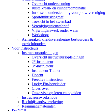
Overzicht ondersteuning
Juiste kraan- en cilindercombinatie
Juridische ondersteuning voor jouw vereniging
Sportduikrisicograaf
Toezicht in het zwembad
Verenigingsnieuwsbrief
Vrijwilligerswerk onder water
Workshops
Aansprakelijkheidsverzekering bestuurders &
toezichthouders
Voor instructeurs
Instructeursopleidingen
Overzicht instructeursopleidingen
2*-instructeur
3*-instructeur
Instructeur Trainer
Docent
Freedive Instructeur
Lucky Fin-begeleider
Cross-over
Onze visie op leren en opleiden
Instructeursworkshops
Rechtbijstandsverzekering
Reanimatiematerialen
De NOB