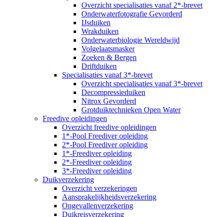
Overzicht specialisaties vanaf 2*-brevet
Onderwaterfotografie Gevorderd
IJsduiken
Wrakduiken
Onderwaterbiologie Wereldwijd
Volgelaatsmasker
Zoeken & Bergen
Driftduiken
Specialisaties vanaf 3*-brevet
Overzicht specialisaties vanaf 3*-brevet
Decompressieduiken
Nitrox Gevorderd
Grotduiktechnieken Open Water
Freedive opleidingen
Overzicht freedive opleidingen
1*-Pool Freediver opleiding
2*-Pool Freediver opleiding
1*-Freediver opleiding
2*-Freediver opleiding
3*-Freediver opleiding
Duikverzekering
Overzicht verzekeringen
Aansprakelijkheidsverzekering
Ongevallenverzekering
Duikreisverzekering