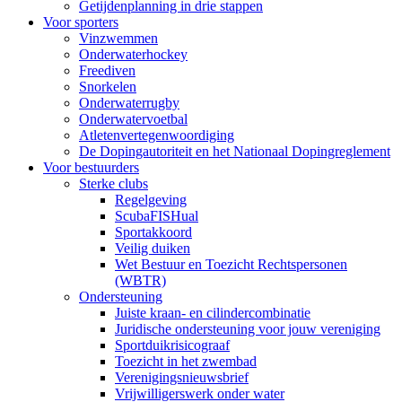
Getijdenplanning in drie stappen
Voor sporters
Vinzwemmen
Onderwaterhockey
Freediven
Snorkelen
Onderwaterrugby
Onderwatervoetbal
Atletenvertegenwoordiging
De Dopingautoriteit en het Nationaal Dopingreglement
Voor bestuurders
Sterke clubs
Regelgeving
ScubaFISHual
Sportakkoord
Veilig duiken
Wet Bestuur en Toezicht Rechtspersonen
(WBTR)
Ondersteuning
Juiste kraan- en cilindercombinatie
Juridische ondersteuning voor jouw vereniging
Sportduikrisicograaf
Toezicht in het zwembad
Verenigingsnieuwsbrief
Vrijwilligerswerk onder water