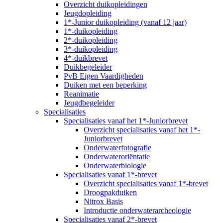
Overzicht duikopleidingen
Jeugdopleiding
1*-Junior duikopleiding (vanaf 12 jaar)
1*-duikopleiding
2*-duikopleiding
3*-duikopleiding
4*-duikbrevet
Duikbegeleider
PvB Eigen Vaardigheden
Duiken met een beperking
Reanimatie
Jeugdbegeleider
Specialisaties
Specialisaties vanaf het 1*-Juniorbrevet
Overzicht specialisaties vanaf het 1*-
Juniorbrevet
Onderwaterfotografie
Onderwateroriëntatie
Onderwaterbiologie
Specialisaties vanaf 1*-brevet
Overzicht specialisaties vanaf 1*-brevet
Droogpakduiken
Nitrox Basis
Introductie onderwaterarcheologie
Specialisaties vanaf 2*-brevet