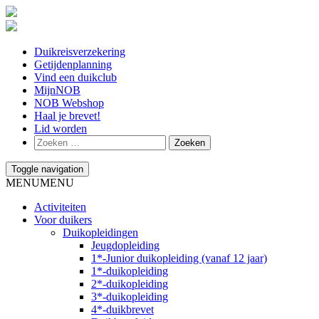
Duikreisverzekering
Getijdenplanning
Vind een duikclub
MijnNOB
NOB Webshop
Haal je brevet!
Lid worden
Toggle navigation
MENU
MENU
Activiteiten
Voor duikers
Duikopleidingen
Jeugdopleiding
1*-Junior duikopleiding (vanaf 12 jaar)
1*-duikopleiding
2*-duikopleiding
3*-duikopleiding
4*-duikbrevet