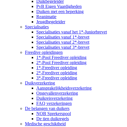
Duikbegeleider
PvB Eigen Vaardigheden
Duiken met een beperking
Reanimatie
Jeugdbegeleider
Specialisaties
Specialisaties vanaf het 1*-Juniorbrevet
Specialisaties vanaf 1*-brevet
Specialisaties vanaf 2*-brevet
Specialisaties vanaf 3*-brevet
Freedive opleidingen
1*-Pool Freediver opleiding
2*-Pool Freediver opleiding
1*-Freediver opleiding
2*-Freediver opleiding
3*-Freediver opleiding
Duikverzekering
Aansprakelijkheidsverzekering
Ongevallenverzekering
Duikreisverzekering
FAQ verzekeringen
De belangen van duikers
NOB Sprekerspool
De tien duikregels
Medische geschiktheid