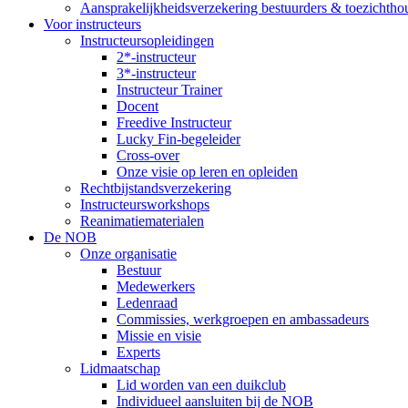
Aansprakelijkheidsverzekering bestuurders & toezichtho
Voor instructeurs
Instructeursopleidingen
2*-instructeur
3*-instructeur
Instructeur Trainer
Docent
Freedive Instructeur
Lucky Fin-begeleider
Cross-over
Onze visie op leren en opleiden
Rechtbijstandsverzekering
Instructeursworkshops
Reanimatiematerialen
De NOB
Onze organisatie
Bestuur
Medewerkers
Ledenraad
Commissies, werkgroepen en ambassadeurs
Missie en visie
Experts
Lidmaatschap
Lid worden van een duikclub
Individueel aansluiten bij de NOB