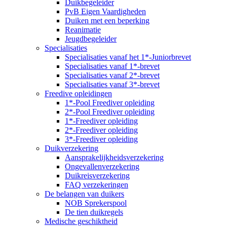
Duikbegeleider
PvB Eigen Vaardigheden
Duiken met een beperking
Reanimatie
Jeugdbegeleider
Specialisaties
Specialisaties vanaf het 1*-Juniorbrevet
Specialisaties vanaf 1*-brevet
Specialisaties vanaf 2*-brevet
Specialisaties vanaf 3*-brevet
Freedive opleidingen
1*-Pool Freediver opleiding
2*-Pool Freediver opleiding
1*-Freediver opleiding
2*-Freediver opleiding
3*-Freediver opleiding
Duikverzekering
Aansprakelijkheidsverzekering
Ongevallenverzekering
Duikreisverzekering
FAQ verzekeringen
De belangen van duikers
NOB Sprekerspool
De tien duikregels
Medische geschiktheid