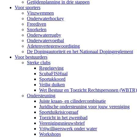
Getijdenplanning in drie stappen
Voor sporters
Vinzwemmen
Onderwaterhockey
Freediven
Snorkelen
Onderwaterrugby
Onderwatervoetbal
Atletenvertegenwoordiging
De Dopingautoriteit en het Nationaal Dopingreglement
Voor bestuurders
Sterke clubs
Regelgeving
ScubaFISHual
Sportakkoord
Veilig duiken
Wet Bestuur en Toezicht Rechtspersonen (WBTR)
Ondersteuning
Juiste kraan- en cilindercombinatie
Juridische ondersteuning voor jouw vereniging
Sportduikrisicograaf
Toezicht in het zwembad
Verenigingsnieuwsbrief
Vrijwilligerswerk onder water
Workshops