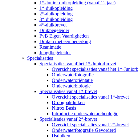
1*-Junior duikopleiding (vanaf 12 jaar)
1*-duikopleiding
2*-duikopleiding
3*-duikopleiding
4*-duikbrevet
Duikbegeleider
PvB Eigen Vaardigheden
Duiken met een beperking
Reanimatie
Jeugdbegeleider
Specialisaties
Specialisaties vanaf het 1*-Juniorbrevet
Overzicht specialisaties vanaf het 1*-Junior
Onderwaterfotografie
Onderwateroriëntatie
Onderwaterbiologie
Specialisaties vanaf 1*-brevet
Overzicht specialisaties vanaf 1*-brevet
Droogpakduiken
Nitrox Basis
Introductie onderwaterarcheologie
Specialisaties vanaf 2*-brevet
Overzicht specialisaties vanaf 2*-brevet
Onderwaterfotografie Gevorderd
IJsduiken