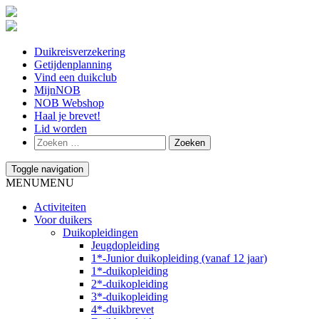
Duikreisverzekering
Getijdenplanning
Vind een duikclub
MijnNOB
NOB Webshop
Haal je brevet!
Lid worden
Toggle navigation
MENU
MENU
Activiteiten
Voor duikers
Duikopleidingen
Jeugdopleiding
1*-Junior duikopleiding (vanaf 12 jaar)
1*-duikopleiding
2*-duikopleiding
3*-duikopleiding
4*-duikbrevet