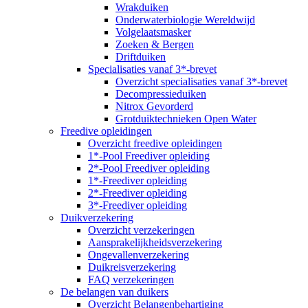
Wrakduiken
Onderwaterbiologie Wereldwijd
Volgelaatsmasker
Zoeken & Bergen
Driftduiken
Specialisaties vanaf 3*-brevet
Overzicht specialisaties vanaf 3*-brevet
Decompressieduiken
Nitrox Gevorderd
Grotduiktechnieken Open Water
Freedive opleidingen
Overzicht freedive opleidingen
1*-Pool Freediver opleiding
2*-Pool Freediver opleiding
1*-Freediver opleiding
2*-Freediver opleiding
3*-Freediver opleiding
Duikverzekering
Overzicht verzekeringen
Aansprakelijkheidsverzekering
Ongevallenverzekering
Duikreisverzekering
FAQ verzekeringen
De belangen van duikers
Overzicht Belangenbehartiging