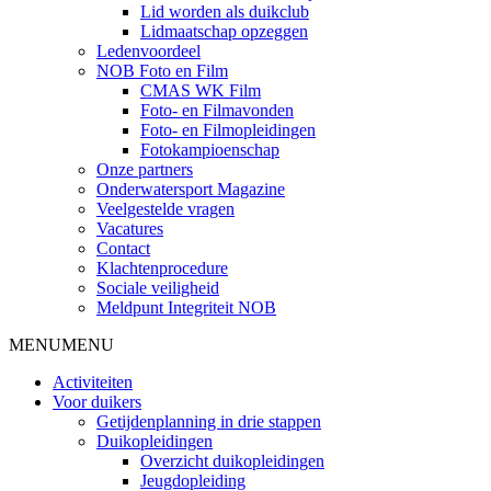
Lid worden als duikclub
Lidmaatschap opzeggen
Ledenvoordeel
NOB Foto en Film
CMAS WK Film
Foto- en Filmavonden
Foto- en Filmopleidingen
Fotokampioenschap
Onze partners
Onderwatersport Magazine
Veelgestelde vragen
Vacatures
Contact
Klachtenprocedure
Sociale veiligheid
Meldpunt Integriteit NOB
MENU
MENU
Activiteiten
Voor duikers
Getijdenplanning in drie stappen
Duikopleidingen
Overzicht duikopleidingen
Jeugdopleiding