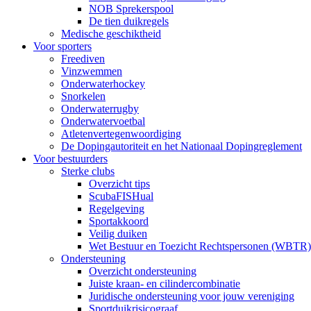
NOB Sprekerspool
De tien duikregels
Medische geschiktheid
Voor sporters
Freediven
Vinzwemmen
Onderwaterhockey
Snorkelen
Onderwaterrugby
Onderwatervoetbal
Atletenvertegenwoordiging
De Dopingautoriteit en het Nationaal Dopingreglement
Voor bestuurders
Sterke clubs
Overzicht tips
ScubaFISHual
Regelgeving
Sportakkoord
Veilig duiken
Wet Bestuur en Toezicht Rechtspersonen (WBTR)
Ondersteuning
Overzicht ondersteuning
Juiste kraan- en cilindercombinatie
Juridische ondersteuning voor jouw vereniging
Sportduikrisicograaf