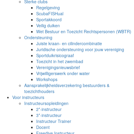
Sterke clubs
Regelgeving
ScubaFISHual
Sportakkoord
Veilig duiken
Wet Bestuur en Toezicht Rechtspersonen (WBTR)
Ondersteuning
Juiste kraan- en cilindercombinatie
Juridische ondersteuning voor jouw vereniging
Sportduikrisicograaf
Toezicht in het zwembad
Verenigingsnieuwsbrief
Vrijwilligerswerk onder water
Workshops
Aansprakelijkheidsverzekering bestuurders &
toezichthouders
Voor instructeurs
Instructeursopleidingen
2*-instructeur
3*-instructeur
Instructeur Trainer
Docent
Freedive Instructeur