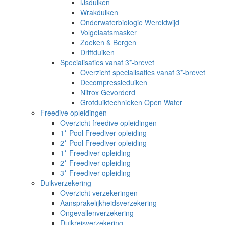
IJsduiken
Wrakduiken
Onderwaterbiologie Wereldwijd
Volgelaatsmasker
Zoeken & Bergen
Driftduiken
Specialisaties vanaf 3*-brevet
Overzicht specialisaties vanaf 3*-brevet
Decompressieduiken
Nitrox Gevorderd
Grotduiktechnieken Open Water
Freedive opleidingen
Overzicht freedive opleidingen
1*-Pool Freediver opleiding
2*-Pool Freediver opleiding
1*-Freediver opleiding
2*-Freediver opleiding
3*-Freediver opleiding
Duikverzekering
Overzicht verzekeringen
Aansprakelijkheidsverzekering
Ongevallenverzekering
Duikreisverzekering