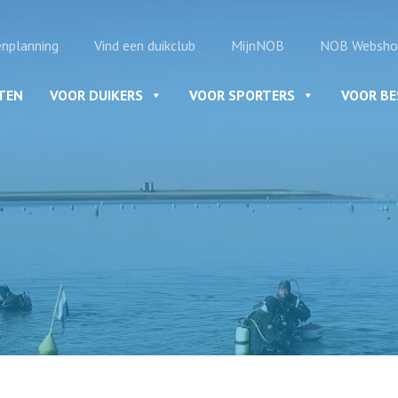
enplanning
Vind een duikclub
MijnNOB
NOB Websho
ITEN
VOOR DUIKERS
VOOR SPORTERS
VOOR B