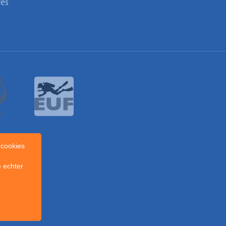
res
cookies
 echter