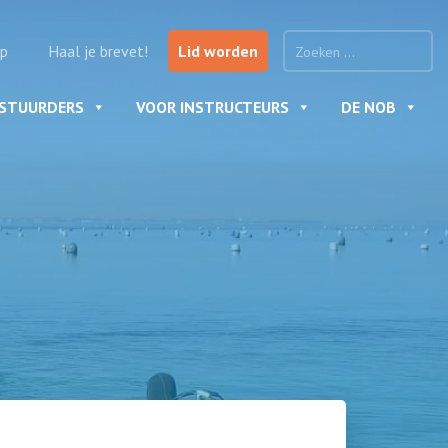
p
Haal je brevet!
Lid worden
ESTUURDERS
VOOR INSTRUCTEURS
DE NOB