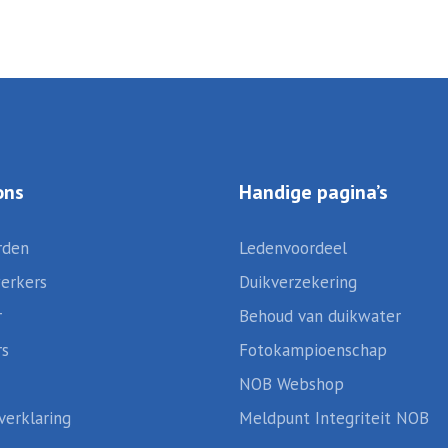
ons
Handige pagina’s
rden
Ledenvoordeel
erkers
Duikverzekering
r
Behoud van duikwater
rs
Fotokampioenschap
NOB Webshop
verklaring
Meldpunt Integriteit NOB