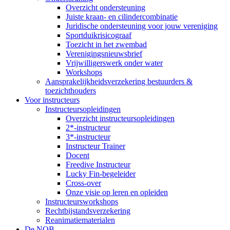
Overzicht ondersteuning
Juiste kraan- en cilindercombinatie
Juridische ondersteuning voor jouw vereniging
Sportduikrisicograaf
Toezicht in het zwembad
Verenigingsnieuwsbrief
Vrijwilligerswerk onder water
Workshops
Aansprakelijkheidsverzekering bestuurders &
toezichthouders
Voor instructeurs
Instructeursopleidingen
Overzicht instructeursopleidingen
2*-instructeur
3*-instructeur
Instructeur Trainer
Docent
Freedive Instructeur
Lucky Fin-begeleider
Cross-over
Onze visie op leren en opleiden
Instructeursworkshops
Rechtbijstandsverzekering
Reanimatiematerialen
De NOB