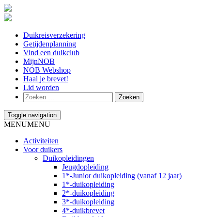
Duikreisverzekering
Getijdenplanning
Vind een duikclub
MijnNOB
NOB Webshop
Haal je brevet!
Lid worden
Toggle navigation
MENU
MENU
Activiteiten
Voor duikers
Duikopleidingen
Jeugdopleiding
1*-Junior duikopleiding (vanaf 12 jaar)
1*-duikopleiding
2*-duikopleiding
3*-duikopleiding
4*-duikbrevet