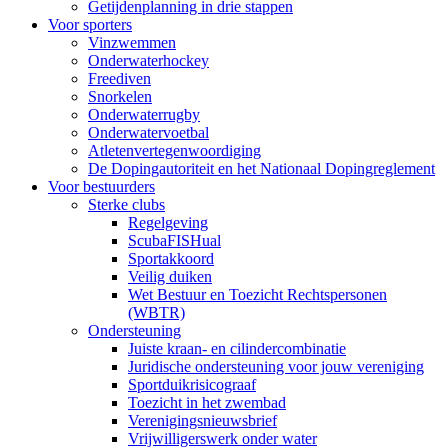
Getijdenplanning in drie stappen
Voor sporters
Vinzwemmen
Onderwaterhockey
Freediven
Snorkelen
Onderwaterrugby
Onderwatervoetbal
Atletenvertegenwoordiging
De Dopingautoriteit en het Nationaal Dopingreglement
Voor bestuurders
Sterke clubs
Regelgeving
ScubaFISHual
Sportakkoord
Veilig duiken
Wet Bestuur en Toezicht Rechtspersonen
(WBTR)
Ondersteuning
Juiste kraan- en cilindercombinatie
Juridische ondersteuning voor jouw vereniging
Sportduikrisicograaf
Toezicht in het zwembad
Verenigingsnieuwsbrief
Vrijwilligerswerk onder water