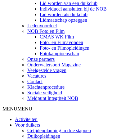
Lid worden van een duikclub
Individueel aansluiten bij de NOB
Lid worden als duikclub
Lidmaatschap opzeggen
Ledenvoordeel
NOB Foto en Film
CMAS WK Film
Foto- en Filmavonden
Foto- en Filmopleidingen
Fotokampioenschap
Onze partners
Onderwatersport Magazine
Veelgestelde vragen
Vacatures
Contact
Klachtenprocedure
Sociale veiligheid
Meldpunt Integriteit NOB
MENU
MENU
Activiteiten
Voor duikers
Getijdenplanning in drie stappen
Duikopleidingen