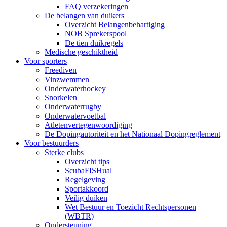
FAQ verzekeringen
De belangen van duikers
Overzicht Belangenbehartiging
NOB Sprekerspool
De tien duikregels
Medische geschiktheid
Voor sporters
Freediven
Vinzwemmen
Onderwaterhockey
Snorkelen
Onderwaterrugby
Onderwatervoetbal
Atletenvertegenwoordiging
De Dopingautoriteit en het Nationaal Dopingreglement
Voor bestuurders
Sterke clubs
Overzicht tips
ScubaFISHual
Regelgeving
Sportakkoord
Veilig duiken
Wet Bestuur en Toezicht Rechtspersonen
(WBTR)
Ondersteuning