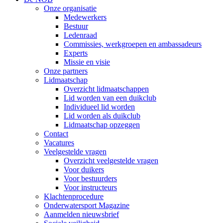
Onze organisatie
Medewerkers
Bestuur
Ledenraad
Commissies, werkgroepen en ambassadeurs
Experts
Missie en visie
Onze partners
Lidmaatschap
Overzicht lidmaatschappen
Lid worden van een duikclub
Individueel lid worden
Lid worden als duikclub
Lidmaatschap opzeggen
Contact
Vacatures
Veelgestelde vragen
Overzicht veelgestelde vragen
Voor duikers
Voor bestuurders
Voor instructeurs
Klachtenprocedure
Onderwatersport Magazine
Aanmelden nieuwsbrief