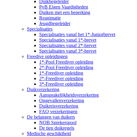
Duikbegeleider
PvB Eigen Vaardigheden
Duiken met een beperking
Reanimatie
Jeugdbegeleider
Specialisaties
Specialisaties vanaf het 1*-Juniorbrevet
Specialisaties vanaf 1*-brevet
Specialisaties vanaf 2*-brevet
Specialisaties vanaf 3*-brevet
Freedive opleidingen
1*-Pool Freediver opleiding
2*-Pool Freediver opleiding
1*-Freediver opleiding
2*-Freediver opleiding
3*-Freediver opleiding
Duikverzekering
Aansprakelijkheidsverzekering
Ongevallenverzekering
Duikreisverzekering
FAQ verzekeringen
De belangen van duikers
NOB Sprekerspool
De tien duikregels
Medische geschiktheid