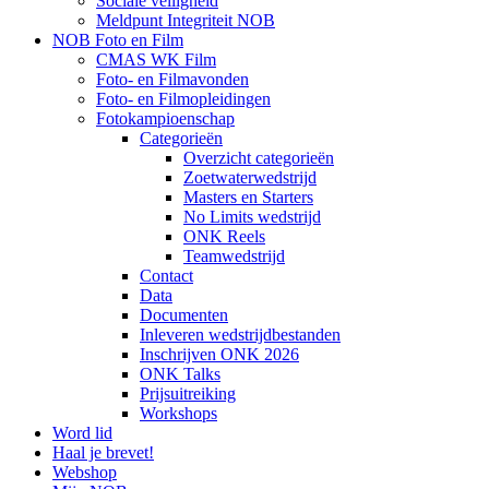
Sociale veiligheid
Meldpunt Integriteit NOB
NOB Foto en Film
CMAS WK Film
Foto- en Filmavonden
Foto- en Filmopleidingen
Fotokampioenschap
Categorieën
Overzicht categorieën
Zoetwaterwedstrijd
Masters en Starters
No Limits wedstrijd
ONK Reels
Teamwedstrijd
Contact
Data
Documenten
Inleveren wedstrijdbestanden
Inschrijven ONK 2026
ONK Talks
Prijsuitreiking
Workshops
Word lid
Haal je brevet!
Webshop