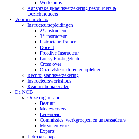
Workshops
Aansprakelijkheidsverzekering bestuurders &
toezichthouders
Voor instructeurs
Instructeursopleidingen
2*-instructeur
3*-instructeur
Instructeur Trainer
Docent
Freedive Instructeur
Lucky Fin-begeleider
Cross-over
Onze visie op leren en opleiden
Rechtbijstandsverzekering
Instructeursworkshops
Reanimatiematerialen
De NOB
Onze organisatie
Bestuur
Medewerkers
Ledenraad
Commissies, werkgroepen en ambassadeurs
Missie en visie
Experts
Lidmaatschap