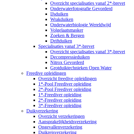
Overzicht specialisaties vanaf 2*-brevet
Onderwaterfotografie Gevorderd
IJsduiken
Wrakduiken
Onderwaterbiologie Wereldwijd
Volgelaatsmasker
Zoeken & Bergen
Driftduiken
Specialisaties vanaf 3*-brevet
Overzicht specialisaties vanaf 3*-brevet
Decompressieduiken
Nitrox Gevorderd
Grotduiktechnieken Open Water
Freedive opleidingen
Overzicht freedive opleidingen
1*-Pool Freediver opleiding
2*-Pool Freediver opleiding
1*-Freediver opleiding
2*-Freediver opleiding
3*-Freediver opleiding
Duikverzekering
Overzicht verzekeringen
Aansprakelijkheidsverzekering
Ongevallenverzekering
Duikreisverzekering