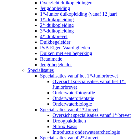
Overzicht duikopleidingen
Jeugdopleiding
1*-Junior duikopleiding (vanaf 12 jaar)
1*-duikopleiding
2*-duikopleiding
3*-duikopleiding
4*-duikbrevet
Duikbegeleider
PvB Eigen Vaardigheden
Duiken met een beperking
Reanimatie
Jeugdbegeleider
Specialisaties
Specialisaties vanaf het 1*-Juniorbrevet
Overzicht specialisaties vanaf het 1*-
Juniorbrevet
Onderwaterfotografie
Onderwateroriëntatie
Onderwaterbiologie
Specialisaties vanaf 1*-brevet
Overzicht specialisaties vanaf 1*-brevet
Droogpakduiken
Nitrox Basis
Introductie onderwaterarcheologie
Specialisaties vanaf 2*-brevet