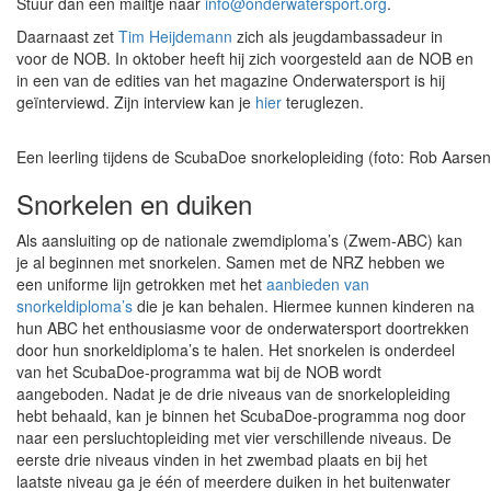
Stuur dan een mailtje naar
info@onderwatersport.org
.
Daarnaast zet
Tim Heijdemann
zich als jeugdambassadeur in
voor de NOB. In oktober heeft hij zich voorgesteld aan de NOB en
in een van de edities van het magazine Onderwatersport is hij
geïnterviewd. Zijn interview kan je
hier
teruglezen.
Een leerling tijdens de ScubaDoe snorkelopleiding (foto: Rob Aarsen
Snorkelen en duiken
Als aansluiting op de nationale zwemdiploma’s (Zwem-ABC) kan
je al beginnen met snorkelen. Samen met de NRZ hebben we
een uniforme lijn getrokken met het
aanbieden van
snorkeldiploma’s
die je kan behalen. Hiermee kunnen kinderen na
hun ABC het enthousiasme voor de onderwatersport doortrekken
door hun snorkeldiploma’s te halen. Het snorkelen is onderdeel
van het ScubaDoe-programma wat bij de NOB wordt
aangeboden. Nadat je de drie niveaus van de snorkelopleiding
hebt behaald, kan je binnen het ScubaDoe-programma nog door
naar een persluchtopleiding met vier verschillende niveaus. De
eerste drie niveaus vinden in het zwembad plaats en bij het
laatste niveau ga je één of meerdere duiken in het buitenwater