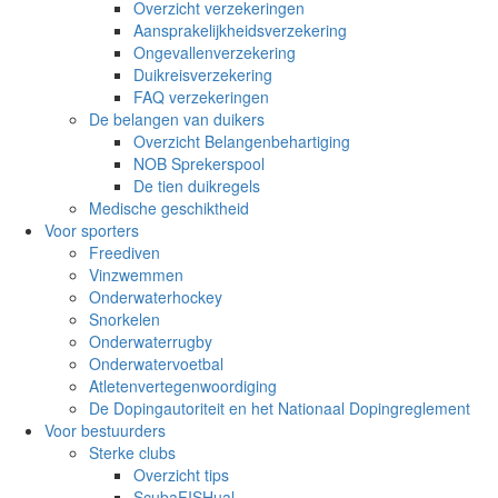
Overzicht verzekeringen
Aansprakelijkheidsverzekering
Ongevallenverzekering
Duikreisverzekering
FAQ verzekeringen
De belangen van duikers
Overzicht Belangenbehartiging
NOB Sprekerspool
De tien duikregels
Medische geschiktheid
Voor sporters
Freediven
Vinzwemmen
Onderwaterhockey
Snorkelen
Onderwaterrugby
Onderwatervoetbal
Atletenvertegenwoordiging
De Dopingautoriteit en het Nationaal Dopingreglement
Voor bestuurders
Sterke clubs
Overzicht tips
ScubaFISHual