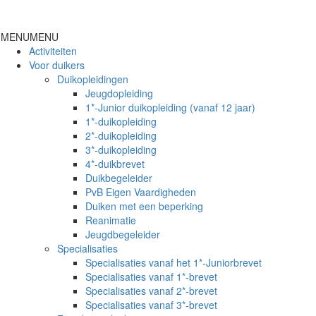
Toggl
naviga
MENU
MENU
Activiteiten
Voor duikers
Duikopleidingen
Jeugdopleiding
1*-Junior duikopleiding (vanaf 12 jaar)
1*-duikopleiding
2*-duikopleiding
3*-duikopleiding
4*-duikbrevet
Duikbegeleider
PvB Eigen Vaardigheden
Duiken met een beperking
Reanimatie
Jeugdbegeleider
Specialisaties
Specialisaties vanaf het 1*-Juniorbrevet
Specialisaties vanaf 1*-brevet
Specialisaties vanaf 2*-brevet
Specialisaties vanaf 3*-brevet