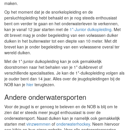
maken.
Op het moment dat je de snorkelopleiding en de
persluchtopleiding hebt behaald en je nog steeds enthousiast
bent om verder te gaan en het onderwaterleven te verkennen,
kan je vanaf 12 jaar starten met de
1*-Junior duikopleiding
. Met
dit brevet mag je onder begeleiding van een volwassen duiker
duiken in het buitenwater tot een diepte van 10 meter. Met dit
brevet kan je onder begeleiding van een volwassene overal ter
wereld duiken.
Met de 1*-junior duikopleiding kan je ook gemakkelijk
doorstromen naar het behalen van je 1* duikbrevet of
verschillende specialisaties. Je kan de 1*-duikopleiding volgen als
je ouder bent dan 14 jaar. Alles over de jeugdopleidingen bij de
NOB kan je
hier
teruglezen.
Andere onderwatersporten
Voor de jeugd is er genoeg te beleven en de NOB is blij om te
zien dat er steeds meer jeugd enthousiast is over de
onderwatersport. Naast duiken kan je namelijk ook gemakkelijk
starten met
vinzwemmen
of
onderwaterhockey
. Neem hiervoor
een kijkje op hun eigen website. Voor alle onderwatersporten