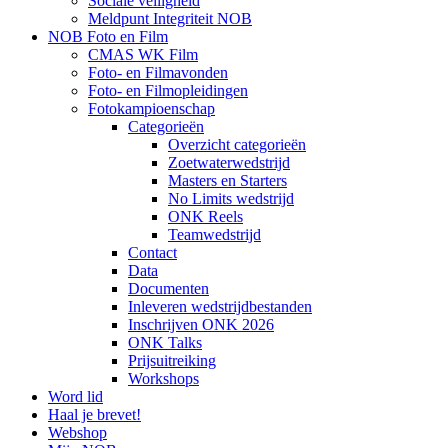
Sociale veiligheid
Meldpunt Integriteit NOB
NOB Foto en Film
CMAS WK Film
Foto- en Filmavonden
Foto- en Filmopleidingen
Fotokampioenschap
Categorieën
Overzicht categorieën
Zoetwaterwedstrijd
Masters en Starters
No Limits wedstrijd
ONK Reels
Teamwedstrijd
Contact
Data
Documenten
Inleveren wedstrijdbestanden
Inschrijven ONK 2026
ONK Talks
Prijsuitreiking
Workshops
Word lid
Haal je brevet!
Webshop