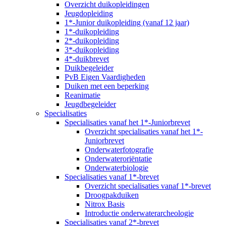
Overzicht duikopleidingen
Jeugdopleiding
1*-Junior duikopleiding (vanaf 12 jaar)
1*-duikopleiding
2*-duikopleiding
3*-duikopleiding
4*-duikbrevet
Duikbegeleider
PvB Eigen Vaardigheden
Duiken met een beperking
Reanimatie
Jeugdbegeleider
Specialisaties
Specialisaties vanaf het 1*-Juniorbrevet
Overzicht specialisaties vanaf het 1*-
Juniorbrevet
Onderwaterfotografie
Onderwateroriëntatie
Onderwaterbiologie
Specialisaties vanaf 1*-brevet
Overzicht specialisaties vanaf 1*-brevet
Droogpakduiken
Nitrox Basis
Introductie onderwaterarcheologie
Specialisaties vanaf 2*-brevet