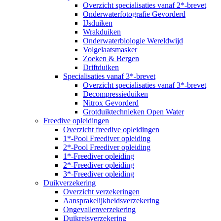
Overzicht specialisaties vanaf 2*-brevet
Onderwaterfotografie Gevorderd
IJsduiken
Wrakduiken
Onderwaterbiologie Wereldwijd
Volgelaatsmasker
Zoeken & Bergen
Driftduiken
Specialisaties vanaf 3*-brevet
Overzicht specialisaties vanaf 3*-brevet
Decompressieduiken
Nitrox Gevorderd
Grotduiktechnieken Open Water
Freedive opleidingen
Overzicht freedive opleidingen
1*-Pool Freediver opleiding
2*-Pool Freediver opleiding
1*-Freediver opleiding
2*-Freediver opleiding
3*-Freediver opleiding
Duikverzekering
Overzicht verzekeringen
Aansprakelijkheidsverzekering
Ongevallenverzekering
Duikreisverzekering