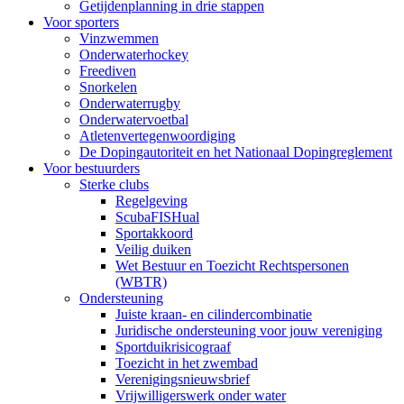
Getijdenplanning in drie stappen
Voor sporters
Vinzwemmen
Onderwaterhockey
Freediven
Snorkelen
Onderwaterrugby
Onderwatervoetbal
Atletenvertegenwoordiging
De Dopingautoriteit en het Nationaal Dopingreglement
Voor bestuurders
Sterke clubs
Regelgeving
ScubaFISHual
Sportakkoord
Veilig duiken
Wet Bestuur en Toezicht Rechtspersonen
(WBTR)
Ondersteuning
Juiste kraan- en cilindercombinatie
Juridische ondersteuning voor jouw vereniging
Sportduikrisicograaf
Toezicht in het zwembad
Verenigingsnieuwsbrief
Vrijwilligerswerk onder water