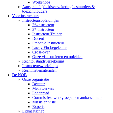
Workshops
Aansprakelijkheidsverzekering bestuurders &
toezichthouders
Voor instructeurs
Instructeursopleidingen
2*-instructeur
3*-instructeur
Instructeur Trainer
Docent
Freedive Instructeur
Lucky Fin-begeleider
Cross-over
Onze visie op leren en opleiden
Rechtbijstandsverzekering
Instructeursworkshops
Reanimatiematerialen
De NOB
Onze organisatie
Bestuur
Medewerkers
Ledenraad
Commissies, werkgroepen en ambassadeurs
Missie en visie
Experts
Lidmaatschap