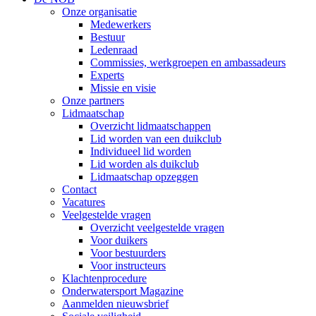
Onze organisatie
Medewerkers
Bestuur
Ledenraad
Commissies, werkgroepen en ambassadeurs
Experts
Missie en visie
Onze partners
Lidmaatschap
Overzicht lidmaatschappen
Lid worden van een duikclub
Individueel lid worden
Lid worden als duikclub
Lidmaatschap opzeggen
Contact
Vacatures
Veelgestelde vragen
Overzicht veelgestelde vragen
Voor duikers
Voor bestuurders
Voor instructeurs
Klachtenprocedure
Onderwatersport Magazine
Aanmelden nieuwsbrief