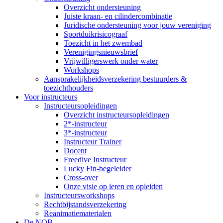
Overzicht ondersteuning
Juiste kraan- en cilindercombinatie
Juridische ondersteuning voor jouw vereniging
Sportduikrisicograaf
Toezicht in het zwembad
Verenigingsnieuwsbrief
Vrijwilligerswerk onder water
Workshops
Aansprakelijkheidsverzekering bestuurders &
toezichthouders
Voor instructeurs
Instructeursopleidingen
Overzicht instructeursopleidingen
2*-instructeur
3*-instructeur
Instructeur Trainer
Docent
Freedive Instructeur
Lucky Fin-begeleider
Cross-over
Onze visie op leren en opleiden
Instructeursworkshops
Rechtbijstandsverzekering
Reanimatiematerialen
De NOB