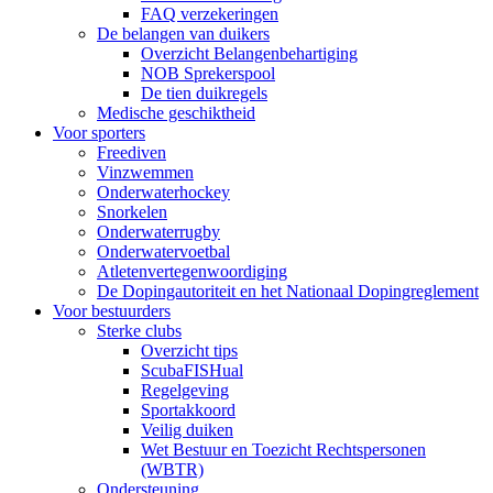
FAQ verzekeringen
De belangen van duikers
Overzicht Belangenbehartiging
NOB Sprekerspool
De tien duikregels
Medische geschiktheid
Voor sporters
Freediven
Vinzwemmen
Onderwaterhockey
Snorkelen
Onderwaterrugby
Onderwatervoetbal
Atletenvertegenwoordiging
De Dopingautoriteit en het Nationaal Dopingreglement
Voor bestuurders
Sterke clubs
Overzicht tips
ScubaFISHual
Regelgeving
Sportakkoord
Veilig duiken
Wet Bestuur en Toezicht Rechtspersonen
(WBTR)
Ondersteuning