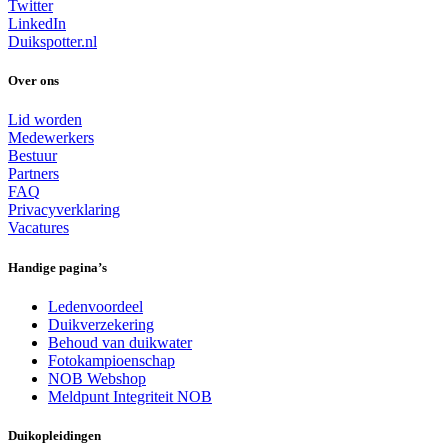
Twitter
LinkedIn
Duikspotter.nl
Over ons
Lid worden
Medewerkers
Bestuur
Partners
FAQ
Privacyverklaring
Vacatures
Handige pagina’s
Ledenvoordeel
Duikverzekering
Behoud van duikwater
Fotokampioenschap
NOB Webshop
Meldpunt Integriteit NOB
Duikopleidingen