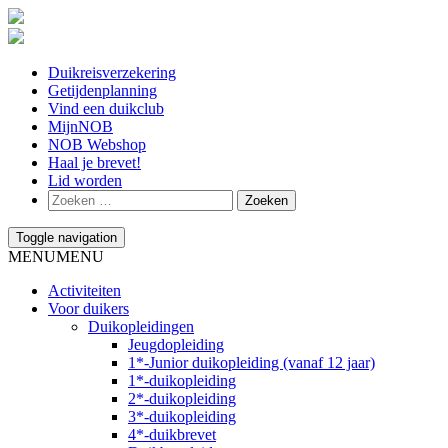
Duikreisverzekering
Getijdenplanning
Vind een duikclub
MijnNOB
NOB Webshop
Haal je brevet!
Lid worden
Toggle navigation
MENU
MENU
Activiteiten
Voor duikers
Duikopleidingen
Jeugdopleiding
1*-Junior duikopleiding (vanaf 12 jaar)
1*-duikopleiding
2*-duikopleiding
3*-duikopleiding
4*-duikbrevet