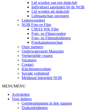
Lid worden van een duikclub
Individueel aansluiten bij de NOB
Lid worden als duikclub
Lidmaatschap opzeggen
Ledenvoordeel
NOB Foto en Film
CMAS WK Film
Foto- en Filmavonden
Foto- en Filmopleidingen
Fotokampioenschap
Onze partners
Onderwatersport Magazine
Veelgestelde vragen
Vacatures
Contact
Klachtenprocedure
Sociale veiligheid
Meldpunt Integriteit NOB
MENU
MENU
Activiteiten
Voor duikers
Getijdenplanning in drie stappen
Duikopleidingen