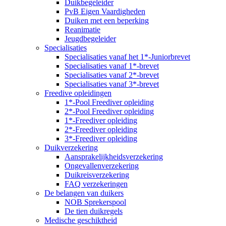
Duikbegeleider
PvB Eigen Vaardigheden
Duiken met een beperking
Reanimatie
Jeugdbegeleider
Specialisaties
Specialisaties vanaf het 1*-Juniorbrevet
Specialisaties vanaf 1*-brevet
Specialisaties vanaf 2*-brevet
Specialisaties vanaf 3*-brevet
Freedive opleidingen
1*-Pool Freediver opleiding
2*-Pool Freediver opleiding
1*-Freediver opleiding
2*-Freediver opleiding
3*-Freediver opleiding
Duikverzekering
Aansprakelijkheidsverzekering
Ongevallenverzekering
Duikreisverzekering
FAQ verzekeringen
De belangen van duikers
NOB Sprekerspool
De tien duikregels
Medische geschiktheid