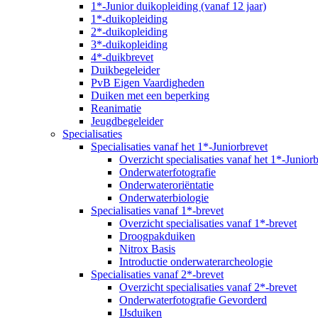
1*-Junior duikopleiding (vanaf 12 jaar)
1*-duikopleiding
2*-duikopleiding
3*-duikopleiding
4*-duikbrevet
Duikbegeleider
PvB Eigen Vaardigheden
Duiken met een beperking
Reanimatie
Jeugdbegeleider
Specialisaties
Specialisaties vanaf het 1*-Juniorbrevet
Overzicht specialisaties vanaf het 1*-Junior
Onderwaterfotografie
Onderwateroriëntatie
Onderwaterbiologie
Specialisaties vanaf 1*-brevet
Overzicht specialisaties vanaf 1*-brevet
Droogpakduiken
Nitrox Basis
Introductie onderwaterarcheologie
Specialisaties vanaf 2*-brevet
Overzicht specialisaties vanaf 2*-brevet
Onderwaterfotografie Gevorderd
IJsduiken