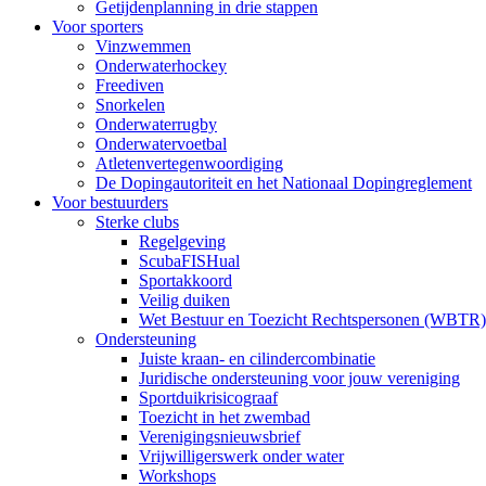
Getijdenplanning in drie stappen
Voor sporters
Vinzwemmen
Onderwaterhockey
Freediven
Snorkelen
Onderwaterrugby
Onderwatervoetbal
Atletenvertegenwoordiging
De Dopingautoriteit en het Nationaal Dopingreglement
Voor bestuurders
Sterke clubs
Regelgeving
ScubaFISHual
Sportakkoord
Veilig duiken
Wet Bestuur en Toezicht Rechtspersonen (WBTR)
Ondersteuning
Juiste kraan- en cilindercombinatie
Juridische ondersteuning voor jouw vereniging
Sportduikrisicograaf
Toezicht in het zwembad
Verenigingsnieuwsbrief
Vrijwilligerswerk onder water
Workshops