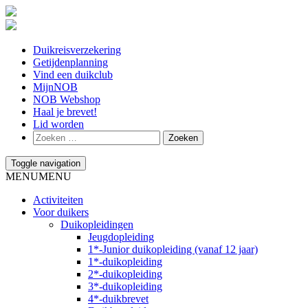
Duikreisverzekering
Getijdenplanning
Vind een duikclub
MijnNOB
NOB Webshop
Haal je brevet!
Lid worden
Toggle navigation
MENU
MENU
Activiteiten
Voor duikers
Duikopleidingen
Jeugdopleiding
1*-Junior duikopleiding (vanaf 12 jaar)
1*-duikopleiding
2*-duikopleiding
3*-duikopleiding
4*-duikbrevet