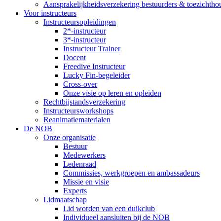
Aansprakelijkheidsverzekering bestuurders & toezichtho
Voor instructeurs
Instructeursopleidingen
2*-instructeur
3*-instructeur
Instructeur Trainer
Docent
Freedive Instructeur
Lucky Fin-begeleider
Cross-over
Onze visie op leren en opleiden
Rechtbijstandsverzekering
Instructeursworkshops
Reanimatiematerialen
De NOB
Onze organisatie
Bestuur
Medewerkers
Ledenraad
Commissies, werkgroepen en ambassadeurs
Missie en visie
Experts
Lidmaatschap
Lid worden van een duikclub
Individueel aansluiten bij de NOB