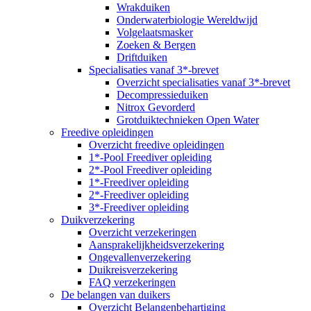
Wrakduiken
Onderwaterbiologie Wereldwijd
Volgelaatsmasker
Zoeken & Bergen
Driftduiken
Specialisaties vanaf 3*-brevet
Overzicht specialisaties vanaf 3*-brevet
Decompressieduiken
Nitrox Gevorderd
Grotduiktechnieken Open Water
Freedive opleidingen
Overzicht freedive opleidingen
1*-Pool Freediver opleiding
2*-Pool Freediver opleiding
1*-Freediver opleiding
2*-Freediver opleiding
3*-Freediver opleiding
Duikverzekering
Overzicht verzekeringen
Aansprakelijkheidsverzekering
Ongevallenverzekering
Duikreisverzekering
FAQ verzekeringen
De belangen van duikers
Overzicht Belangenbehartiging