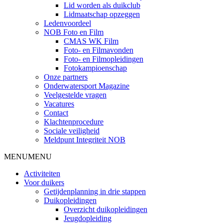
Lid worden als duikclub
Lidmaatschap opzeggen
Ledenvoordeel
NOB Foto en Film
CMAS WK Film
Foto- en Filmavonden
Foto- en Filmopleidingen
Fotokampioenschap
Onze partners
Onderwatersport Magazine
Veelgestelde vragen
Vacatures
Contact
Klachtenprocedure
Sociale veiligheid
Meldpunt Integriteit NOB
MENU
MENU
Activiteiten
Voor duikers
Getijdenplanning in drie stappen
Duikopleidingen
Overzicht duikopleidingen
Jeugdopleiding