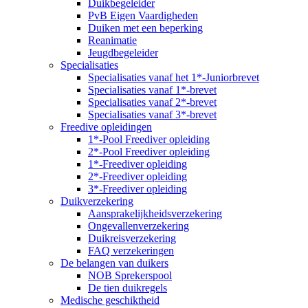
Duikbegeleider
PvB Eigen Vaardigheden
Duiken met een beperking
Reanimatie
Jeugdbegeleider
Specialisaties
Specialisaties vanaf het 1*-Juniorbrevet
Specialisaties vanaf 1*-brevet
Specialisaties vanaf 2*-brevet
Specialisaties vanaf 3*-brevet
Freedive opleidingen
1*-Pool Freediver opleiding
2*-Pool Freediver opleiding
1*-Freediver opleiding
2*-Freediver opleiding
3*-Freediver opleiding
Duikverzekering
Aansprakelijkheidsverzekering
Ongevallenverzekering
Duikreisverzekering
FAQ verzekeringen
De belangen van duikers
NOB Sprekerspool
De tien duikregels
Medische geschiktheid