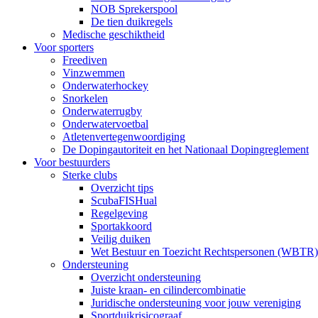
NOB Sprekerspool
De tien duikregels
Medische geschiktheid
Voor sporters
Freediven
Vinzwemmen
Onderwaterhockey
Snorkelen
Onderwaterrugby
Onderwatervoetbal
Atletenvertegenwoordiging
De Dopingautoriteit en het Nationaal Dopingreglement
Voor bestuurders
Sterke clubs
Overzicht tips
ScubaFISHual
Regelgeving
Sportakkoord
Veilig duiken
Wet Bestuur en Toezicht Rechtspersonen (WBTR)
Ondersteuning
Overzicht ondersteuning
Juiste kraan- en cilindercombinatie
Juridische ondersteuning voor jouw vereniging
Sportduikrisicograaf