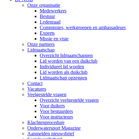
Onze organisatie
Medewerkers
Bestuur
Ledenraad
Commissies, werkgroepen en ambassadeurs
Experts
Missie en visie
Onze partners
Lidmaatschap
Overzicht lidmaatschappen
Lid worden van een duikclub
Individueel lid worden
Lid worden als duikclub
Lidmaatschap opzeggen
Contact
Vacatures
Veelgestelde vragen
Overzicht veelgestelde vragen
Voor duikers
Voor bestuurders
Voor instructeurs
Klachtenprocedure
Onderwatersport Magazine
Aanmelden nieuwsbrief