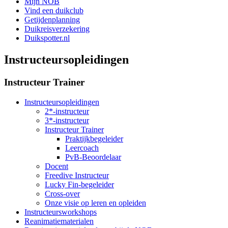
Mijn NOB
Vind een duikclub
Getijdenplanning
Duikreisverzekering
Duikspotter.nl
Instructeursopleidingen
Instructeur Trainer
Instructeursopleidingen
2*-instructeur
3*-instructeur
Instructeur Trainer
Praktijkbegeleider
Leercoach
PvB-Beoordelaar
Docent
Freedive Instructeur
Lucky Fin-begeleider
Cross-over
Onze visie op leren en opleiden
Instructeursworkshops
Reanimatiematerialen