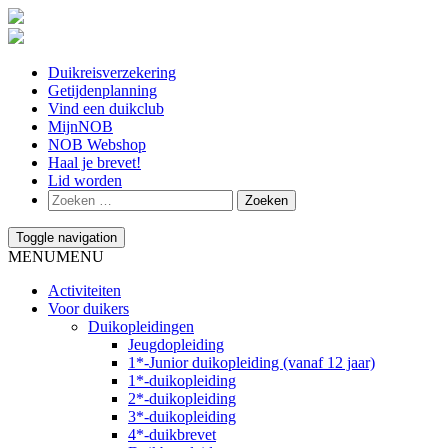
Duikreisverzekering
Getijdenplanning
Vind een duikclub
MijnNOB
NOB Webshop
Haal je brevet!
Lid worden
Toggle navigation
MENU
MENU
Activiteiten
Voor duikers
Duikopleidingen
Jeugdopleiding
1*-Junior duikopleiding (vanaf 12 jaar)
1*-duikopleiding
2*-duikopleiding
3*-duikopleiding
4*-duikbrevet