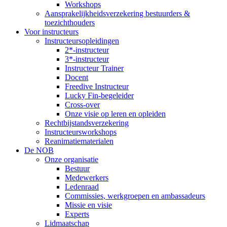
Workshops
Aansprakelijkheidsverzekering bestuurders &
toezichthouders
Voor instructeurs
Instructeursopleidingen
2*-instructeur
3*-instructeur
Instructeur Trainer
Docent
Freedive Instructeur
Lucky Fin-begeleider
Cross-over
Onze visie op leren en opleiden
Rechtbijstandsverzekering
Instructeursworkshops
Reanimatiematerialen
De NOB
Onze organisatie
Bestuur
Medewerkers
Ledenraad
Commissies, werkgroepen en ambassadeurs
Missie en visie
Experts
Lidmaatschap