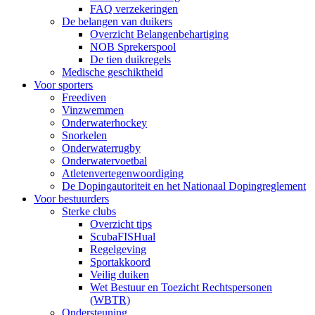
FAQ verzekeringen
De belangen van duikers
Overzicht Belangenbehartiging
NOB Sprekerspool
De tien duikregels
Medische geschiktheid
Voor sporters
Freediven
Vinzwemmen
Onderwaterhockey
Snorkelen
Onderwaterrugby
Onderwatervoetbal
Atletenvertegenwoordiging
De Dopingautoriteit en het Nationaal Dopingreglement
Voor bestuurders
Sterke clubs
Overzicht tips
ScubaFISHual
Regelgeving
Sportakkoord
Veilig duiken
Wet Bestuur en Toezicht Rechtspersonen
(WBTR)
Ondersteuning