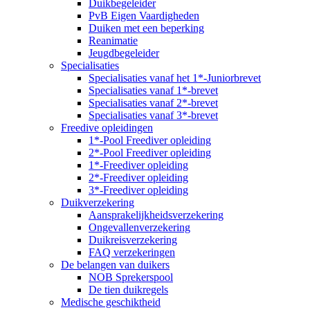
Duikbegeleider
PvB Eigen Vaardigheden
Duiken met een beperking
Reanimatie
Jeugdbegeleider
Specialisaties
Specialisaties vanaf het 1*-Juniorbrevet
Specialisaties vanaf 1*-brevet
Specialisaties vanaf 2*-brevet
Specialisaties vanaf 3*-brevet
Freedive opleidingen
1*-Pool Freediver opleiding
2*-Pool Freediver opleiding
1*-Freediver opleiding
2*-Freediver opleiding
3*-Freediver opleiding
Duikverzekering
Aansprakelijkheidsverzekering
Ongevallenverzekering
Duikreisverzekering
FAQ verzekeringen
De belangen van duikers
NOB Sprekerspool
De tien duikregels
Medische geschiktheid