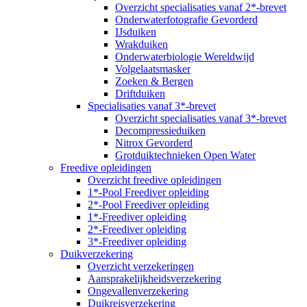
Overzicht specialisaties vanaf 2*-brevet
Onderwaterfotografie Gevorderd
IJsduiken
Wrakduiken
Onderwaterbiologie Wereldwijd
Volgelaatsmasker
Zoeken & Bergen
Driftduiken
Specialisaties vanaf 3*-brevet
Overzicht specialisaties vanaf 3*-brevet
Decompressieduiken
Nitrox Gevorderd
Grotduiktechnieken Open Water
Freedive opleidingen
Overzicht freedive opleidingen
1*-Pool Freediver opleiding
2*-Pool Freediver opleiding
1*-Freediver opleiding
2*-Freediver opleiding
3*-Freediver opleiding
Duikverzekering
Overzicht verzekeringen
Aansprakelijkheidsverzekering
Ongevallenverzekering
Duikreisverzekering