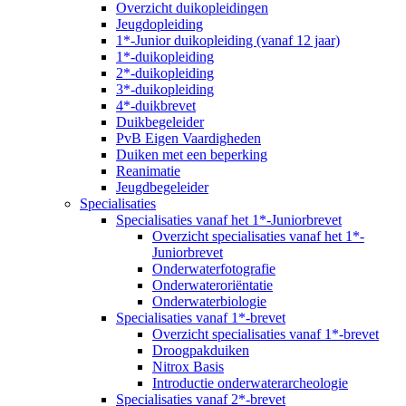
Overzicht duikopleidingen
Jeugdopleiding
1*-Junior duikopleiding (vanaf 12 jaar)
1*-duikopleiding
2*-duikopleiding
3*-duikopleiding
4*-duikbrevet
Duikbegeleider
PvB Eigen Vaardigheden
Duiken met een beperking
Reanimatie
Jeugdbegeleider
Specialisaties
Specialisaties vanaf het 1*-Juniorbrevet
Overzicht specialisaties vanaf het 1*-
Juniorbrevet
Onderwaterfotografie
Onderwateroriëntatie
Onderwaterbiologie
Specialisaties vanaf 1*-brevet
Overzicht specialisaties vanaf 1*-brevet
Droogpakduiken
Nitrox Basis
Introductie onderwaterarcheologie
Specialisaties vanaf 2*-brevet