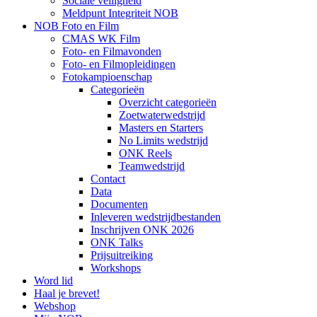
Sociale veiligheid
Meldpunt Integriteit NOB
NOB Foto en Film
CMAS WK Film
Foto- en Filmavonden
Foto- en Filmopleidingen
Fotokampioenschap
Categorieën
Overzicht categorieën
Zoetwaterwedstrijd
Masters en Starters
No Limits wedstrijd
ONK Reels
Teamwedstrijd
Contact
Data
Documenten
Inleveren wedstrijdbestanden
Inschrijven ONK 2026
ONK Talks
Prijsuitreiking
Workshops
Word lid
Haal je brevet!
Webshop