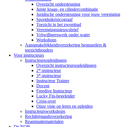
Overzicht ondersteuning
Juiste kraan- en cilindercombinatie
Juridische ondersteuning voor jouw vereniging
Sportduikrisicograaf
Toezicht in het zwembad
Verenigingsnieuwsbrief
Vrijwilligerswerk onder water
Workshops
Aansprakelijkheidsverzekering bestuurders &
toezichthouders
Voor instructeurs
Instructeursopleidingen
Overzicht instructeursopleidingen
2*-instructeur
3*-instructeur
Instructeur Trainer
Docent
Freedive Instructeur
Lucky Fin-begeleider
Cross-over
Onze visie op leren en opleiden
Instructeursworkshops
Rechtbijstandsverzekering
Reanimatiematerialen
De NOB