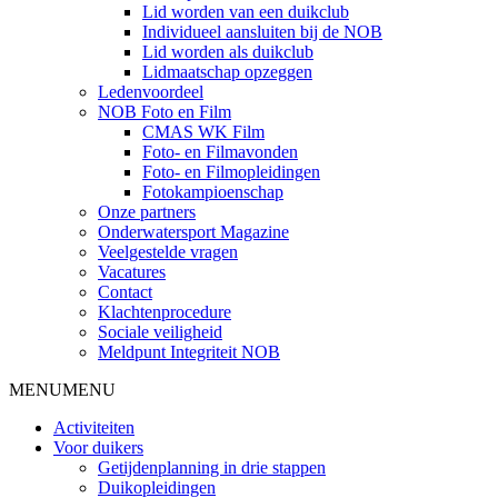
Lid worden van een duikclub
Individueel aansluiten bij de NOB
Lid worden als duikclub
Lidmaatschap opzeggen
Ledenvoordeel
NOB Foto en Film
CMAS WK Film
Foto- en Filmavonden
Foto- en Filmopleidingen
Fotokampioenschap
Onze partners
Onderwatersport Magazine
Veelgestelde vragen
Vacatures
Contact
Klachtenprocedure
Sociale veiligheid
Meldpunt Integriteit NOB
MENU
MENU
Activiteiten
Voor duikers
Getijdenplanning in drie stappen
Duikopleidingen