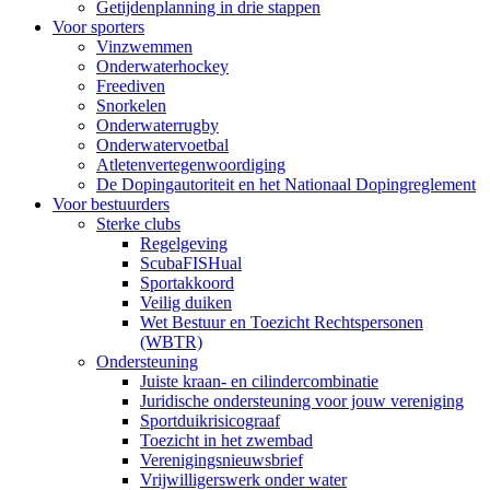
Getijdenplanning in drie stappen
Voor sporters
Vinzwemmen
Onderwaterhockey
Freediven
Snorkelen
Onderwaterrugby
Onderwatervoetbal
Atletenvertegenwoordiging
De Dopingautoriteit en het Nationaal Dopingreglement
Voor bestuurders
Sterke clubs
Regelgeving
ScubaFISHual
Sportakkoord
Veilig duiken
Wet Bestuur en Toezicht Rechtspersonen
(WBTR)
Ondersteuning
Juiste kraan- en cilindercombinatie
Juridische ondersteuning voor jouw vereniging
Sportduikrisicograaf
Toezicht in het zwembad
Verenigingsnieuwsbrief
Vrijwilligerswerk onder water