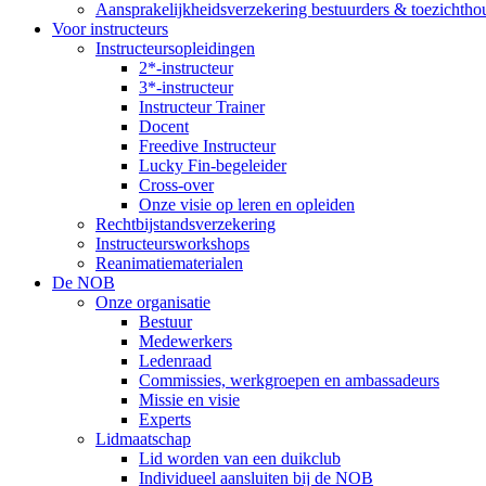
Aansprakelijkheidsverzekering bestuurders & toezichtho
Voor instructeurs
Instructeursopleidingen
2*-instructeur
3*-instructeur
Instructeur Trainer
Docent
Freedive Instructeur
Lucky Fin-begeleider
Cross-over
Onze visie op leren en opleiden
Rechtbijstandsverzekering
Instructeursworkshops
Reanimatiematerialen
De NOB
Onze organisatie
Bestuur
Medewerkers
Ledenraad
Commissies, werkgroepen en ambassadeurs
Missie en visie
Experts
Lidmaatschap
Lid worden van een duikclub
Individueel aansluiten bij de NOB