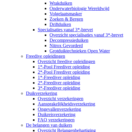
Wrakduiken
Onderwaterbiologie Wereldwijd
Volgelaatsmasker
Zoeken & Bergen
Driftduiken
Specialisaties vanaf 3*-brevet
Overzicht specialisaties vanaf 3*-brevet
Decompressieduiken
Nitrox Gevorderd
Grotduiktechnieken Open Water
Freedive opleidingen
Overzicht freedive opleidingen
1*-Pool Freediver opleiding
2*-Pool Freediver opleiding
1*-Freediver opleiding
2*-Freediver opleiding
3*-Freediver opleiding
Duikverzekering
Overzicht verzekeringen
Aansprakelijkheidsverzekering
Ongevallenverzekering
Duikreisverzekering
FAQ verzekeringen
De belangen van duikers
Overzicht Belangenbehartiging