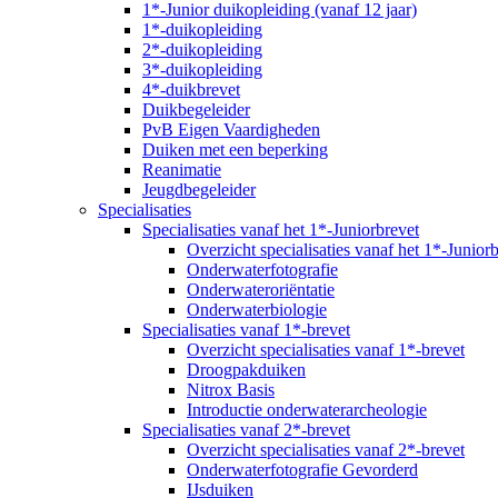
1*-Junior duikopleiding (vanaf 12 jaar)
1*-duikopleiding
2*-duikopleiding
3*-duikopleiding
4*-duikbrevet
Duikbegeleider
PvB Eigen Vaardigheden
Duiken met een beperking
Reanimatie
Jeugdbegeleider
Specialisaties
Specialisaties vanaf het 1*-Juniorbrevet
Overzicht specialisaties vanaf het 1*-Junior
Onderwaterfotografie
Onderwateroriëntatie
Onderwaterbiologie
Specialisaties vanaf 1*-brevet
Overzicht specialisaties vanaf 1*-brevet
Droogpakduiken
Nitrox Basis
Introductie onderwaterarcheologie
Specialisaties vanaf 2*-brevet
Overzicht specialisaties vanaf 2*-brevet
Onderwaterfotografie Gevorderd
IJsduiken