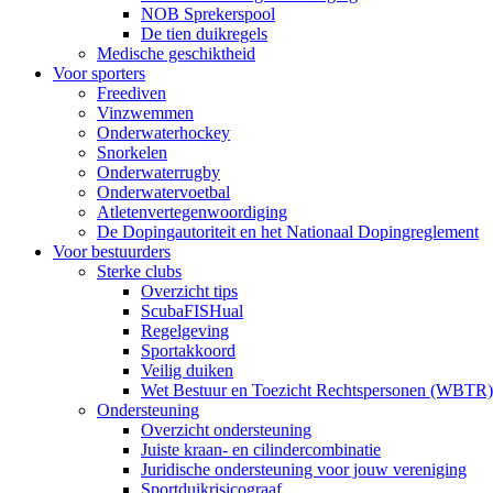
NOB Sprekerspool
De tien duikregels
Medische geschiktheid
Voor sporters
Freediven
Vinzwemmen
Onderwaterhockey
Snorkelen
Onderwaterrugby
Onderwatervoetbal
Atletenvertegenwoordiging
De Dopingautoriteit en het Nationaal Dopingreglement
Voor bestuurders
Sterke clubs
Overzicht tips
ScubaFISHual
Regelgeving
Sportakkoord
Veilig duiken
Wet Bestuur en Toezicht Rechtspersonen (WBTR)
Ondersteuning
Overzicht ondersteuning
Juiste kraan- en cilindercombinatie
Juridische ondersteuning voor jouw vereniging
Sportduikrisicograaf