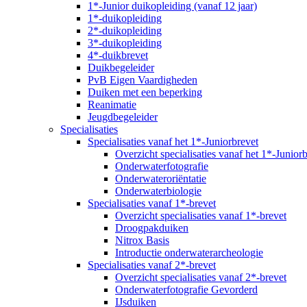
1*-Junior duikopleiding (vanaf 12 jaar)
1*-duikopleiding
2*-duikopleiding
3*-duikopleiding
4*-duikbrevet
Duikbegeleider
PvB Eigen Vaardigheden
Duiken met een beperking
Reanimatie
Jeugdbegeleider
Specialisaties
Specialisaties vanaf het 1*-Juniorbrevet
Overzicht specialisaties vanaf het 1*-Junior
Onderwaterfotografie
Onderwateroriëntatie
Onderwaterbiologie
Specialisaties vanaf 1*-brevet
Overzicht specialisaties vanaf 1*-brevet
Droogpakduiken
Nitrox Basis
Introductie onderwaterarcheologie
Specialisaties vanaf 2*-brevet
Overzicht specialisaties vanaf 2*-brevet
Onderwaterfotografie Gevorderd
IJsduiken