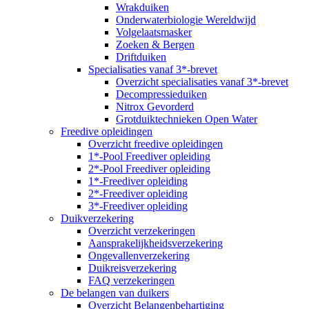
Wrakduiken
Onderwaterbiologie Wereldwijd
Volgelaatsmasker
Zoeken & Bergen
Driftduiken
Specialisaties vanaf 3*-brevet
Overzicht specialisaties vanaf 3*-brevet
Decompressieduiken
Nitrox Gevorderd
Grotduiktechnieken Open Water
Freedive opleidingen
Overzicht freedive opleidingen
1*-Pool Freediver opleiding
2*-Pool Freediver opleiding
1*-Freediver opleiding
2*-Freediver opleiding
3*-Freediver opleiding
Duikverzekering
Overzicht verzekeringen
Aansprakelijkheidsverzekering
Ongevallenverzekering
Duikreisverzekering
FAQ verzekeringen
De belangen van duikers
Overzicht Belangenbehartiging