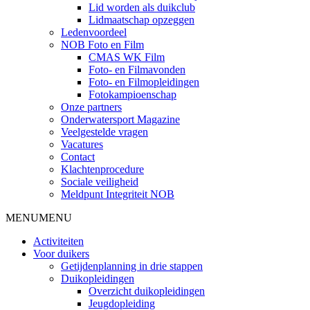
Lid worden als duikclub
Lidmaatschap opzeggen
Ledenvoordeel
NOB Foto en Film
CMAS WK Film
Foto- en Filmavonden
Foto- en Filmopleidingen
Fotokampioenschap
Onze partners
Onderwatersport Magazine
Veelgestelde vragen
Vacatures
Contact
Klachtenprocedure
Sociale veiligheid
Meldpunt Integriteit NOB
MENU
MENU
Activiteiten
Voor duikers
Getijdenplanning in drie stappen
Duikopleidingen
Overzicht duikopleidingen
Jeugdopleiding