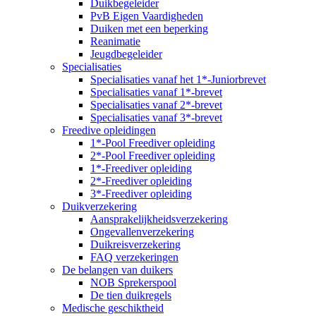
Duikbegeleider
PvB Eigen Vaardigheden
Duiken met een beperking
Reanimatie
Jeugdbegeleider
Specialisaties
Specialisaties vanaf het 1*-Juniorbrevet
Specialisaties vanaf 1*-brevet
Specialisaties vanaf 2*-brevet
Specialisaties vanaf 3*-brevet
Freedive opleidingen
1*-Pool Freediver opleiding
2*-Pool Freediver opleiding
1*-Freediver opleiding
2*-Freediver opleiding
3*-Freediver opleiding
Duikverzekering
Aansprakelijkheidsverzekering
Ongevallenverzekering
Duikreisverzekering
FAQ verzekeringen
De belangen van duikers
NOB Sprekerspool
De tien duikregels
Medische geschiktheid