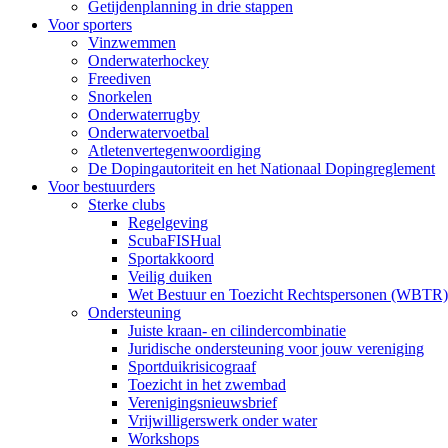
Getijdenplanning in drie stappen
Voor sporters
Vinzwemmen
Onderwaterhockey
Freediven
Snorkelen
Onderwaterrugby
Onderwatervoetbal
Atletenvertegenwoordiging
De Dopingautoriteit en het Nationaal Dopingreglement
Voor bestuurders
Sterke clubs
Regelgeving
ScubaFISHual
Sportakkoord
Veilig duiken
Wet Bestuur en Toezicht Rechtspersonen (WBTR)
Ondersteuning
Juiste kraan- en cilindercombinatie
Juridische ondersteuning voor jouw vereniging
Sportduikrisicograaf
Toezicht in het zwembad
Verenigingsnieuwsbrief
Vrijwilligerswerk onder water
Workshops