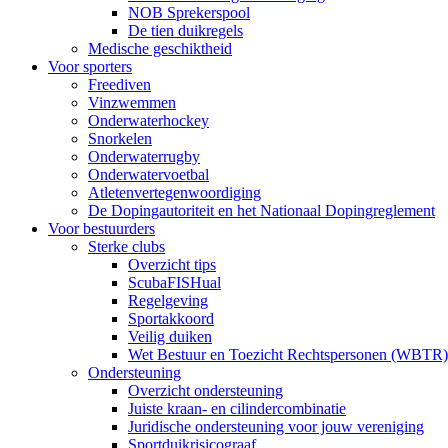
NOB Sprekerspool
De tien duikregels
Medische geschiktheid
Voor sporters
Freediven
Vinzwemmen
Onderwaterhockey
Snorkelen
Onderwaterrugby
Onderwatervoetbal
Atletenvertegenwoordiging
De Dopingautoriteit en het Nationaal Dopingreglement
Voor bestuurders
Sterke clubs
Overzicht tips
ScubaFISHual
Regelgeving
Sportakkoord
Veilig duiken
Wet Bestuur en Toezicht Rechtspersonen (WBTR)
Ondersteuning
Overzicht ondersteuning
Juiste kraan- en cilindercombinatie
Juridische ondersteuning voor jouw vereniging
Sportduikrisicograaf