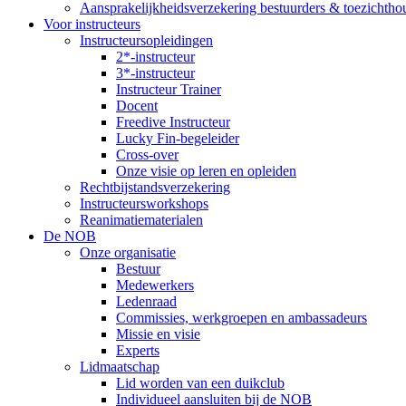
Aansprakelijkheidsverzekering bestuurders & toezichtho
Voor instructeurs
Instructeursopleidingen
2*-instructeur
3*-instructeur
Instructeur Trainer
Docent
Freedive Instructeur
Lucky Fin-begeleider
Cross-over
Onze visie op leren en opleiden
Rechtbijstandsverzekering
Instructeursworkshops
Reanimatiematerialen
De NOB
Onze organisatie
Bestuur
Medewerkers
Ledenraad
Commissies, werkgroepen en ambassadeurs
Missie en visie
Experts
Lidmaatschap
Lid worden van een duikclub
Individueel aansluiten bij de NOB