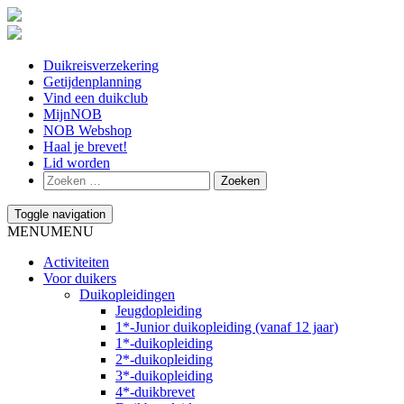
Duikreisverzekering
Getijdenplanning
Vind een duikclub
MijnNOB
NOB Webshop
Haal je brevet!
Lid worden
Toggle navigation
MENU
MENU
Activiteiten
Voor duikers
Duikopleidingen
Jeugdopleiding
1*-Junior duikopleiding (vanaf 12 jaar)
1*-duikopleiding
2*-duikopleiding
3*-duikopleiding
4*-duikbrevet