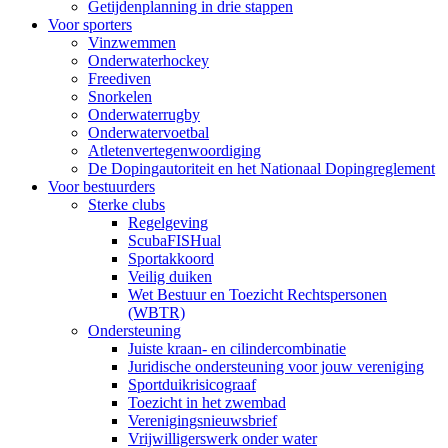
Getijdenplanning in drie stappen
Voor sporters
Vinzwemmen
Onderwaterhockey
Freediven
Snorkelen
Onderwaterrugby
Onderwatervoetbal
Atletenvertegenwoordiging
De Dopingautoriteit en het Nationaal Dopingreglement
Voor bestuurders
Sterke clubs
Regelgeving
ScubaFISHual
Sportakkoord
Veilig duiken
Wet Bestuur en Toezicht Rechtspersonen
(WBTR)
Ondersteuning
Juiste kraan- en cilindercombinatie
Juridische ondersteuning voor jouw vereniging
Sportduikrisicograaf
Toezicht in het zwembad
Verenigingsnieuwsbrief
Vrijwilligerswerk onder water