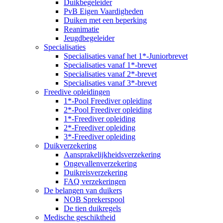
Duikbegeleider
PvB Eigen Vaardigheden
Duiken met een beperking
Reanimatie
Jeugdbegeleider
Specialisaties
Specialisaties vanaf het 1*-Juniorbrevet
Specialisaties vanaf 1*-brevet
Specialisaties vanaf 2*-brevet
Specialisaties vanaf 3*-brevet
Freedive opleidingen
1*-Pool Freediver opleiding
2*-Pool Freediver opleiding
1*-Freediver opleiding
2*-Freediver opleiding
3*-Freediver opleiding
Duikverzekering
Aansprakelijkheidsverzekering
Ongevallenverzekering
Duikreisverzekering
FAQ verzekeringen
De belangen van duikers
NOB Sprekerspool
De tien duikregels
Medische geschiktheid