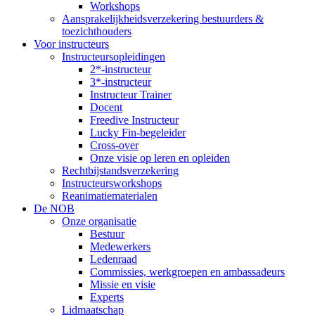
Workshops
Aansprakelijkheidsverzekering bestuurders &
toezichthouders
Voor instructeurs
Instructeursopleidingen
2*-instructeur
3*-instructeur
Instructeur Trainer
Docent
Freedive Instructeur
Lucky Fin-begeleider
Cross-over
Onze visie op leren en opleiden
Rechtbijstandsverzekering
Instructeursworkshops
Reanimatiematerialen
De NOB
Onze organisatie
Bestuur
Medewerkers
Ledenraad
Commissies, werkgroepen en ambassadeurs
Missie en visie
Experts
Lidmaatschap