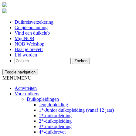
Duikreisverzekering
Getijdenplanning
Vind een duikclub
MijnNOB
NOB Webshop
Haal je brevet!
Lid worden
Toggle navigation
MENU
MENU
Activiteiten
Voor duikers
Duikopleidingen
Jeugdopleiding
1*-Junior duikopleiding (vanaf 12 jaar)
1*-duikopleiding
2*-duikopleiding
3*-duikopleiding
4*-duikbrevet