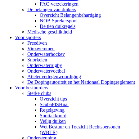
FAQ verzekeringen
De belangen van duikers
Overzicht Belangenbehartiging
NOB Sprekerspool
De tien duikregels
Medische geschiktheid
Voor sporters
Freediven
Vinzwemmen
Onderwaterhockey
Snorkelen
Onderwaterrugby
Onderwatervoetbal
Atletenvertegenwoordiging
De Dopingautoriteit en het Nationaal Dopingreglement
Voor bestuurders
Sterke clubs
Overzicht tips
ScubaFISHual
Regelgeving
Sportakkoord
Veilig duiken
Wet Bestuur en Toezicht Rechtspersonen
(WBTR)
Ondersteuning