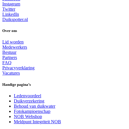
Instagram
Twitter
LinkedIn
Duikspotter.nl
Over ons
Lid worden
Medewerkers
Bestuur
Partners
FAQ
Privacyverklaring
Vacatures
Handige pagina’s
Ledenvoordeel
Duikverzekering
Behoud van duikwater
Fotokampioenschap
NOB Webshop
Meldpunt Integriteit NOB