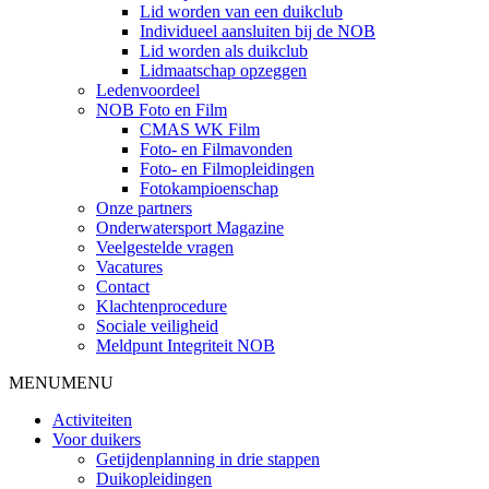
Lid worden van een duikclub
Individueel aansluiten bij de NOB
Lid worden als duikclub
Lidmaatschap opzeggen
Ledenvoordeel
NOB Foto en Film
CMAS WK Film
Foto- en Filmavonden
Foto- en Filmopleidingen
Fotokampioenschap
Onze partners
Onderwatersport Magazine
Veelgestelde vragen
Vacatures
Contact
Klachtenprocedure
Sociale veiligheid
Meldpunt Integriteit NOB
MENU
MENU
Activiteiten
Voor duikers
Getijdenplanning in drie stappen
Duikopleidingen