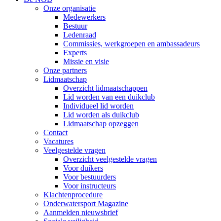
Onze organisatie
Medewerkers
Bestuur
Ledenraad
Commissies, werkgroepen en ambassadeurs
Experts
Missie en visie
Onze partners
Lidmaatschap
Overzicht lidmaatschappen
Lid worden van een duikclub
Individueel lid worden
Lid worden als duikclub
Lidmaatschap opzeggen
Contact
Vacatures
Veelgestelde vragen
Overzicht veelgestelde vragen
Voor duikers
Voor bestuurders
Voor instructeurs
Klachtenprocedure
Onderwatersport Magazine
Aanmelden nieuwsbrief