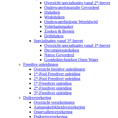
Overzicht specialisaties vanaf 2*-brevet
Onderwaterfotografie Gevorderd
IJsduiken
Wrakduiken
Onderwaterbiologie Wereldwijd
Volgelaatsmasker
Zoeken & Bergen
Driftduiken
Specialisaties vanaf 3*-brevet
Overzicht specialisaties vanaf 3*-brevet
Decompressieduiken
Nitrox Gevorderd
Grotduiktechnieken Open Water
Freedive opleidingen
Overzicht freedive opleidingen
1*-Pool Freediver opleiding
2*-Pool Freediver opleiding
1*-Freediver opleiding
2*-Freediver opleiding
3*-Freediver opleiding
Duikverzekering
Overzicht verzekeringen
Aansprakelijkheidsverzekering
Ongevallenverzekering
Duikreisverzekering