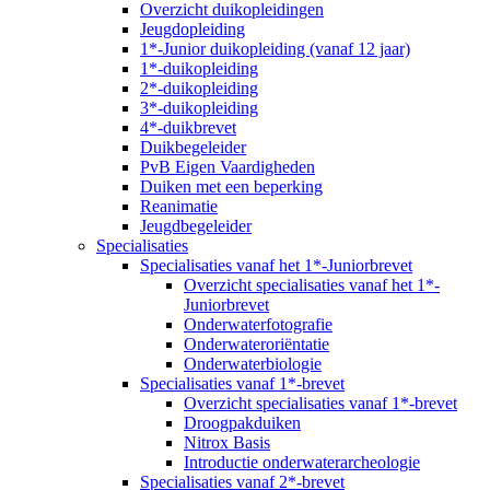
Overzicht duikopleidingen
Jeugdopleiding
1*-Junior duikopleiding (vanaf 12 jaar)
1*-duikopleiding
2*-duikopleiding
3*-duikopleiding
4*-duikbrevet
Duikbegeleider
PvB Eigen Vaardigheden
Duiken met een beperking
Reanimatie
Jeugdbegeleider
Specialisaties
Specialisaties vanaf het 1*-Juniorbrevet
Overzicht specialisaties vanaf het 1*-
Juniorbrevet
Onderwaterfotografie
Onderwateroriëntatie
Onderwaterbiologie
Specialisaties vanaf 1*-brevet
Overzicht specialisaties vanaf 1*-brevet
Droogpakduiken
Nitrox Basis
Introductie onderwaterarcheologie
Specialisaties vanaf 2*-brevet