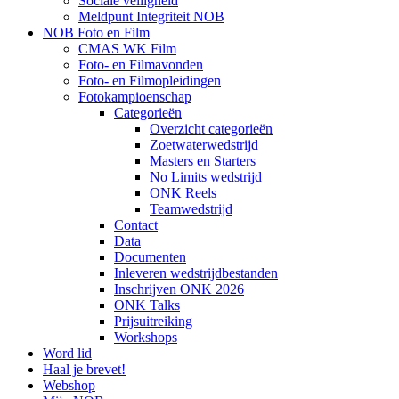
Sociale veiligheid
Meldpunt Integriteit NOB
NOB Foto en Film
CMAS WK Film
Foto- en Filmavonden
Foto- en Filmopleidingen
Fotokampioenschap
Categorieën
Overzicht categorieën
Zoetwaterwedstrijd
Masters en Starters
No Limits wedstrijd
ONK Reels
Teamwedstrijd
Contact
Data
Documenten
Inleveren wedstrijdbestanden
Inschrijven ONK 2026
ONK Talks
Prijsuitreiking
Workshops
Word lid
Haal je brevet!
Webshop