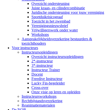
Overzicht ondersteuning
Juiste kraan- en cilindercombinatie
Juridische ondersteuning voor jouw vereniging
Sportduikrisicograaf
Toezicht in het zwembad
Verenigingsnieuwsbrief
Vrijwilligerswerk onder water
Workshops
Aansprakelijkheidsverzekering bestuurders &
toezichthouders
Voor instructeurs
Instructeursopleidingen
Overzicht instructeursopleidingen
2*-instructeur
3*-instructeur
Instructeur Trainer
Docent
Freedive Instructeur
Lucky Fin-begeleider
Cross-over
Onze visie op leren en opleiden
Instructeursworkshops
Rechtbijstandsverzekering
Reanimatiematerialen
De NOB