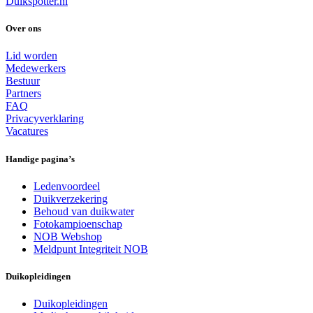
Duikspotter.nl
Over ons
Lid worden
Medewerkers
Bestuur
Partners
FAQ
Privacyverklaring
Vacatures
Handige pagina’s
Ledenvoordeel
Duikverzekering
Behoud van duikwater
Fotokampioenschap
NOB Webshop
Meldpunt Integriteit NOB
Duikopleidingen
Duikopleidingen