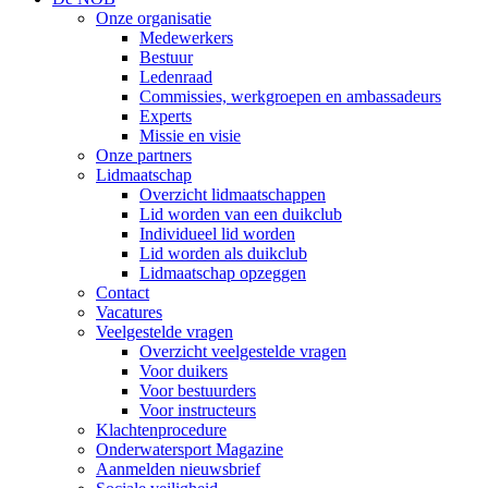
Onze organisatie
Medewerkers
Bestuur
Ledenraad
Commissies, werkgroepen en ambassadeurs
Experts
Missie en visie
Onze partners
Lidmaatschap
Overzicht lidmaatschappen
Lid worden van een duikclub
Individueel lid worden
Lid worden als duikclub
Lidmaatschap opzeggen
Contact
Vacatures
Veelgestelde vragen
Overzicht veelgestelde vragen
Voor duikers
Voor bestuurders
Voor instructeurs
Klachtenprocedure
Onderwatersport Magazine
Aanmelden nieuwsbrief