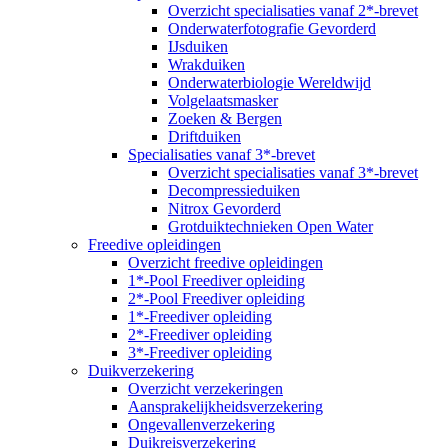
Overzicht specialisaties vanaf 2*-brevet
Onderwaterfotografie Gevorderd
IJsduiken
Wrakduiken
Onderwaterbiologie Wereldwijd
Volgelaatsmasker
Zoeken & Bergen
Driftduiken
Specialisaties vanaf 3*-brevet
Overzicht specialisaties vanaf 3*-brevet
Decompressieduiken
Nitrox Gevorderd
Grotduiktechnieken Open Water
Freedive opleidingen
Overzicht freedive opleidingen
1*-Pool Freediver opleiding
2*-Pool Freediver opleiding
1*-Freediver opleiding
2*-Freediver opleiding
3*-Freediver opleiding
Duikverzekering
Overzicht verzekeringen
Aansprakelijkheidsverzekering
Ongevallenverzekering
Duikreisverzekering