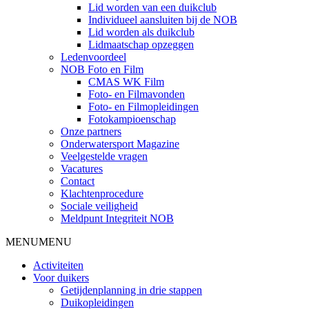
Lid worden van een duikclub
Individueel aansluiten bij de NOB
Lid worden als duikclub
Lidmaatschap opzeggen
Ledenvoordeel
NOB Foto en Film
CMAS WK Film
Foto- en Filmavonden
Foto- en Filmopleidingen
Fotokampioenschap
Onze partners
Onderwatersport Magazine
Veelgestelde vragen
Vacatures
Contact
Klachtenprocedure
Sociale veiligheid
Meldpunt Integriteit NOB
MENU
MENU
Activiteiten
Voor duikers
Getijdenplanning in drie stappen
Duikopleidingen