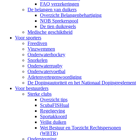
FAQ verzekeringen
De belangen van duikers
Overzicht Belangenbehartiging
NOB Sprekerspool
De tien duikregels
Medische geschiktheid
Voor sporters
Freediven
Vinzwemmen
Onderwaterhockey
Snorkelen
Onderwaterrugby
Onderwatervoetbal
Atletenvertegenwoordiging
De Dopingautoriteit en het Nationaal Dopingreglement
Voor bestuurders
Sterke clubs
Overzicht tips
ScubaFISHual
Regelgeving
Sportakkoord
Veilig duiken
Wet Bestuur en Toezicht Rechtspersonen
(WBTR)
Ondersteuning