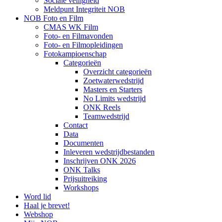
Sociale veiligheid
Meldpunt Integriteit NOB
NOB Foto en Film
CMAS WK Film
Foto- en Filmavonden
Foto- en Filmopleidingen
Fotokampioenschap
Categorieën
Overzicht categorieën
Zoetwaterwedstrijd
Masters en Starters
No Limits wedstrijd
ONK Reels
Teamwedstrijd
Contact
Data
Documenten
Inleveren wedstrijdbestanden
Inschrijven ONK 2026
ONK Talks
Prijsuitreiking
Workshops
Word lid
Haal je brevet!
Webshop