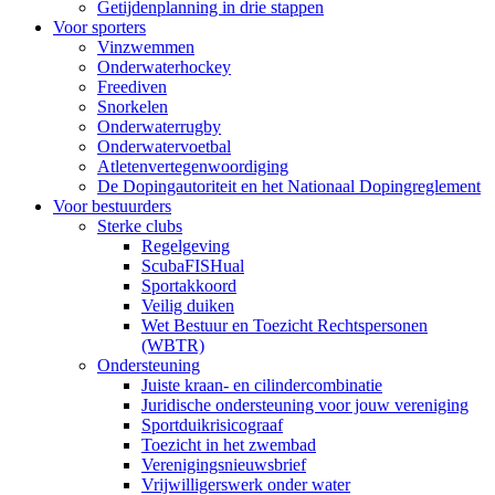
Getijdenplanning in drie stappen
Voor sporters
Vinzwemmen
Onderwaterhockey
Freediven
Snorkelen
Onderwaterrugby
Onderwatervoetbal
Atletenvertegenwoordiging
De Dopingautoriteit en het Nationaal Dopingreglement
Voor bestuurders
Sterke clubs
Regelgeving
ScubaFISHual
Sportakkoord
Veilig duiken
Wet Bestuur en Toezicht Rechtspersonen
(WBTR)
Ondersteuning
Juiste kraan- en cilindercombinatie
Juridische ondersteuning voor jouw vereniging
Sportduikrisicograaf
Toezicht in het zwembad
Verenigingsnieuwsbrief
Vrijwilligerswerk onder water