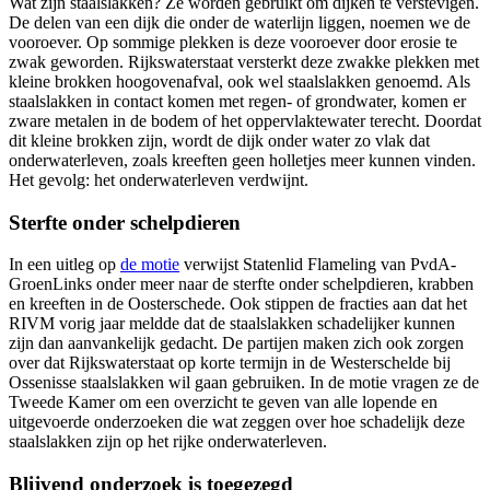
Wat zijn staalslakken? Ze worden gebruikt om dijken te verstevigen.
De delen van een dijk die onder de waterlijn liggen, noemen we de
vooroever. Op sommige plekken is deze vooroever door erosie te
zwak geworden. Rijkswaterstaat versterkt deze zwakke plekken met
kleine brokken hoogovenafval, ook wel staalslakken genoemd. Als
staalslakken in contact komen met regen- of grondwater, komen er
zware metalen in de bodem of het oppervlaktewater terecht. Doordat
dit kleine brokken zijn, wordt de dijk onder water zo vlak dat
onderwaterleven, zoals kreeften geen holletjes meer kunnen vinden.
Het gevolg: het onderwaterleven verdwijnt.
Sterfte onder schelpdieren
In een uitleg op
de motie
verwijst Statenlid Flameling van PvdA-
GroenLinks onder meer naar de sterfte onder schelpdieren, krabben
en kreeften in de Oosterschede. Ook stippen de fracties aan dat het
RIVM vorig jaar meldde dat de staalslakken schadelijker kunnen
zijn dan aanvankelijk gedacht. De partijen maken zich ook zorgen
over dat Rijkswaterstaat op korte termijn in de Westerschelde bij
Ossenisse staalslakken wil gaan gebruiken. In de motie vragen ze de
Tweede Kamer om een overzicht te geven van alle lopende en
uitgevoerde onderzoeken die wat zeggen over hoe schadelijk deze
staalslakken zijn op het rijke onderwaterleven.
Blijvend onderzoek is toegezegd