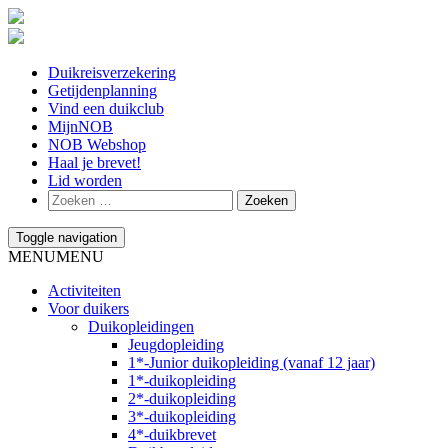
Duikreisverzekering
Getijdenplanning
Vind een duikclub
MijnNOB
NOB Webshop
Haal je brevet!
Lid worden
Toggle navigation
MENU
MENU
Activiteiten
Voor duikers
Duikopleidingen
Jeugdopleiding
1*-Junior duikopleiding (vanaf 12 jaar)
1*-duikopleiding
2*-duikopleiding
3*-duikopleiding
4*-duikbrevet