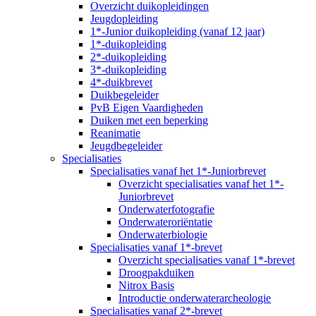
Overzicht duikopleidingen
Jeugdopleiding
1*-Junior duikopleiding (vanaf 12 jaar)
1*-duikopleiding
2*-duikopleiding
3*-duikopleiding
4*-duikbrevet
Duikbegeleider
PvB Eigen Vaardigheden
Duiken met een beperking
Reanimatie
Jeugdbegeleider
Specialisaties
Specialisaties vanaf het 1*-Juniorbrevet
Overzicht specialisaties vanaf het 1*-
Juniorbrevet
Onderwaterfotografie
Onderwateroriëntatie
Onderwaterbiologie
Specialisaties vanaf 1*-brevet
Overzicht specialisaties vanaf 1*-brevet
Droogpakduiken
Nitrox Basis
Introductie onderwaterarcheologie
Specialisaties vanaf 2*-brevet