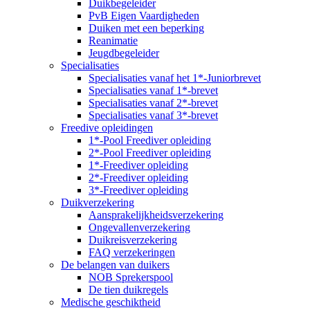
Duikbegeleider
PvB Eigen Vaardigheden
Duiken met een beperking
Reanimatie
Jeugdbegeleider
Specialisaties
Specialisaties vanaf het 1*-Juniorbrevet
Specialisaties vanaf 1*-brevet
Specialisaties vanaf 2*-brevet
Specialisaties vanaf 3*-brevet
Freedive opleidingen
1*-Pool Freediver opleiding
2*-Pool Freediver opleiding
1*-Freediver opleiding
2*-Freediver opleiding
3*-Freediver opleiding
Duikverzekering
Aansprakelijkheidsverzekering
Ongevallenverzekering
Duikreisverzekering
FAQ verzekeringen
De belangen van duikers
NOB Sprekerspool
De tien duikregels
Medische geschiktheid