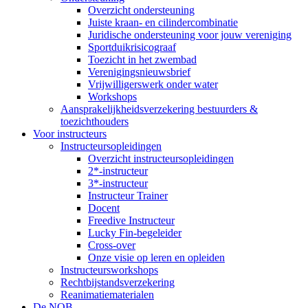
Overzicht ondersteuning
Juiste kraan- en cilindercombinatie
Juridische ondersteuning voor jouw vereniging
Sportduikrisicograaf
Toezicht in het zwembad
Verenigingsnieuwsbrief
Vrijwilligerswerk onder water
Workshops
Aansprakelijkheidsverzekering bestuurders &
toezichthouders
Voor instructeurs
Instructeursopleidingen
Overzicht instructeursopleidingen
2*-instructeur
3*-instructeur
Instructeur Trainer
Docent
Freedive Instructeur
Lucky Fin-begeleider
Cross-over
Onze visie op leren en opleiden
Instructeursworkshops
Rechtbijstandsverzekering
Reanimatiematerialen
De NOB