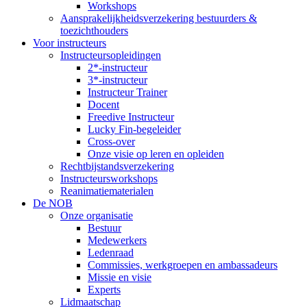
Workshops
Aansprakelijkheidsverzekering bestuurders &
toezichthouders
Voor instructeurs
Instructeursopleidingen
2*-instructeur
3*-instructeur
Instructeur Trainer
Docent
Freedive Instructeur
Lucky Fin-begeleider
Cross-over
Onze visie op leren en opleiden
Rechtbijstandsverzekering
Instructeursworkshops
Reanimatiematerialen
De NOB
Onze organisatie
Bestuur
Medewerkers
Ledenraad
Commissies, werkgroepen en ambassadeurs
Missie en visie
Experts
Lidmaatschap