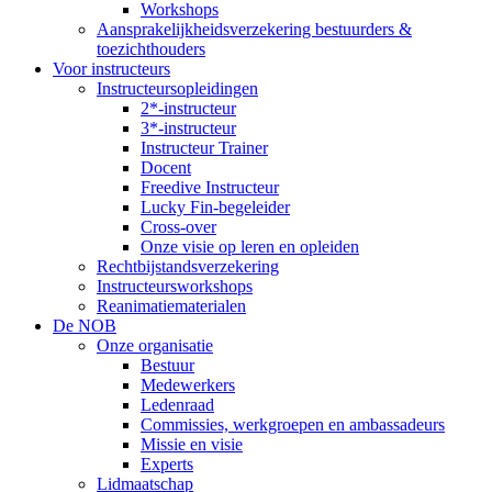
Workshops
Aansprakelijkheidsverzekering bestuurders &
toezichthouders
Voor instructeurs
Instructeursopleidingen
2*-instructeur
3*-instructeur
Instructeur Trainer
Docent
Freedive Instructeur
Lucky Fin-begeleider
Cross-over
Onze visie op leren en opleiden
Rechtbijstandsverzekering
Instructeursworkshops
Reanimatiematerialen
De NOB
Onze organisatie
Bestuur
Medewerkers
Ledenraad
Commissies, werkgroepen en ambassadeurs
Missie en visie
Experts
Lidmaatschap