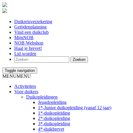
Duikreisverzekering
Getijdenplanning
Vind een duikclub
MijnNOB
NOB Webshop
Haal je brevet!
Lid worden
Toggle navigation
MENU
MENU
Activiteiten
Voor duikers
Duikopleidingen
Jeugdopleiding
1*-Junior duikopleiding (vanaf 12 jaar)
1*-duikopleiding
2*-duikopleiding
3*-duikopleiding
4*-duikbrevet