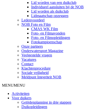
Lid worden van een duikclub
Individueel aansluiten bij de NOB
Lid worden als duikclub
Lidmaatschap opzeggen
Ledenvoordeel
NOB Foto en Film
CMAS WK Film
Foto- en Filmavonden
Foto- en Filmopleidingen
Fotokampioenschap
Onze partners
Onderwatersport Magazine
Veelgestelde vragen
Vacatures
Contact
Klachtenprocedure
Sociale veiligheid
Meldpunt Integriteit NOB
MENU
MENU
Activiteiten
Voor duikers
Getijdenplanning in drie stappen
Duikopleidingen