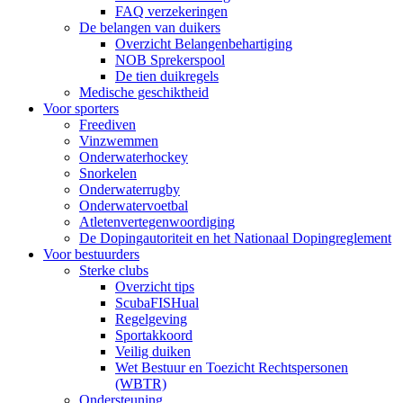
FAQ verzekeringen
De belangen van duikers
Overzicht Belangenbehartiging
NOB Sprekerspool
De tien duikregels
Medische geschiktheid
Voor sporters
Freediven
Vinzwemmen
Onderwaterhockey
Snorkelen
Onderwaterrugby
Onderwatervoetbal
Atletenvertegenwoordiging
De Dopingautoriteit en het Nationaal Dopingreglement
Voor bestuurders
Sterke clubs
Overzicht tips
ScubaFISHual
Regelgeving
Sportakkoord
Veilig duiken
Wet Bestuur en Toezicht Rechtspersonen
(WBTR)
Ondersteuning