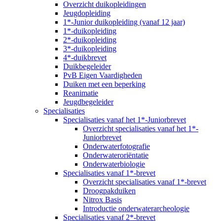
Overzicht duikopleidingen
Jeugdopleiding
1*-Junior duikopleiding (vanaf 12 jaar)
1*-duikopleiding
2*-duikopleiding
3*-duikopleiding
4*-duikbrevet
Duikbegeleider
PvB Eigen Vaardigheden
Duiken met een beperking
Reanimatie
Jeugdbegeleider
Specialisaties
Specialisaties vanaf het 1*-Juniorbrevet
Overzicht specialisaties vanaf het 1*-
Juniorbrevet
Onderwaterfotografie
Onderwateroriëntatie
Onderwaterbiologie
Specialisaties vanaf 1*-brevet
Overzicht specialisaties vanaf 1*-brevet
Droogpakduiken
Nitrox Basis
Introductie onderwaterarcheologie
Specialisaties vanaf 2*-brevet