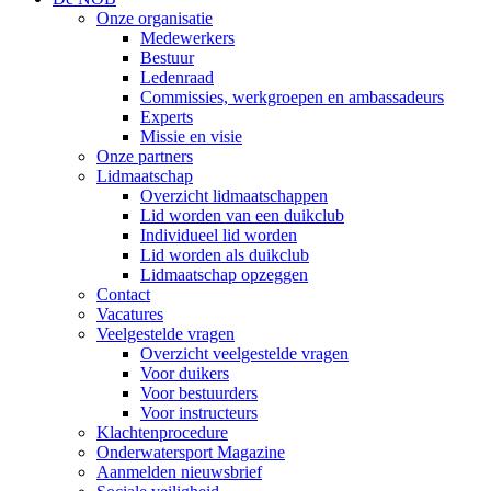
Onze organisatie
Medewerkers
Bestuur
Ledenraad
Commissies, werkgroepen en ambassadeurs
Experts
Missie en visie
Onze partners
Lidmaatschap
Overzicht lidmaatschappen
Lid worden van een duikclub
Individueel lid worden
Lid worden als duikclub
Lidmaatschap opzeggen
Contact
Vacatures
Veelgestelde vragen
Overzicht veelgestelde vragen
Voor duikers
Voor bestuurders
Voor instructeurs
Klachtenprocedure
Onderwatersport Magazine
Aanmelden nieuwsbrief