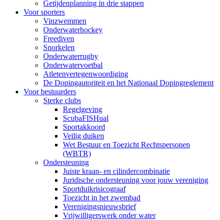
Getijdenplanning in drie stappen
Voor sporters
Vinzwemmen
Onderwaterhockey
Freediven
Snorkelen
Onderwaterrugby
Onderwatervoetbal
Atletenvertegenwoordiging
De Dopingautoriteit en het Nationaal Dopingreglement
Voor bestuurders
Sterke clubs
Regelgeving
ScubaFISHual
Sportakkoord
Veilig duiken
Wet Bestuur en Toezicht Rechtspersonen
(WBTR)
Ondersteuning
Juiste kraan- en cilindercombinatie
Juridische ondersteuning voor jouw vereniging
Sportduikrisicograaf
Toezicht in het zwembad
Verenigingsnieuwsbrief
Vrijwilligerswerk onder water