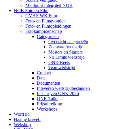
Sociale veiligheid
Meldpunt Integriteit NOB
NOB Foto en Film
CMAS WK Film
Foto- en Filmavonden
Foto- en Filmopleidingen
Fotokampioenschap
Categorieën
Overzicht categorieën
Zoetwaterwedstrijd
Masters en Starters
No Limits wedstrijd
ONK Reels
Teamwedstrijd
Contact
Data
Documenten
Inleveren wedstrijdbestanden
Inschrijven ONK 2026
ONK Talks
Prijsuitreiking
Workshops
Word lid
Haal je brevet!
Webshop