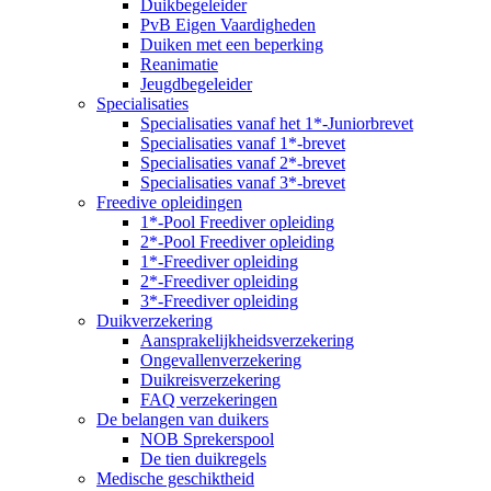
Duikbegeleider
PvB Eigen Vaardigheden
Duiken met een beperking
Reanimatie
Jeugdbegeleider
Specialisaties
Specialisaties vanaf het 1*-Juniorbrevet
Specialisaties vanaf 1*-brevet
Specialisaties vanaf 2*-brevet
Specialisaties vanaf 3*-brevet
Freedive opleidingen
1*-Pool Freediver opleiding
2*-Pool Freediver opleiding
1*-Freediver opleiding
2*-Freediver opleiding
3*-Freediver opleiding
Duikverzekering
Aansprakelijkheidsverzekering
Ongevallenverzekering
Duikreisverzekering
FAQ verzekeringen
De belangen van duikers
NOB Sprekerspool
De tien duikregels
Medische geschiktheid