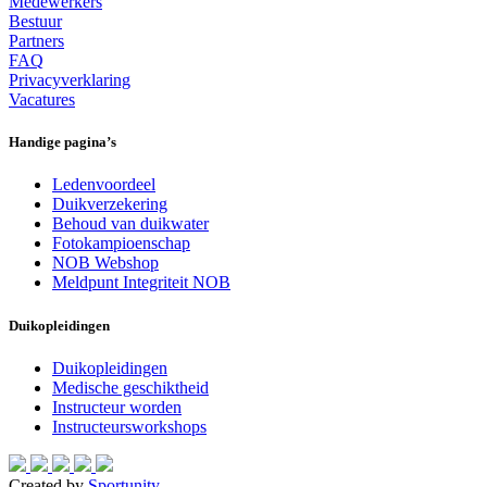
Medewerkers
Bestuur
Partners
FAQ
Privacyverklaring
Vacatures
Handige pagina’s
Ledenvoordeel
Duikverzekering
Behoud van duikwater
Fotokampioenschap
NOB Webshop
Meldpunt Integriteit NOB
Duikopleidingen
Duikopleidingen
Medische geschiktheid
Instructeur worden
Instructeursworkshops
Created by
Sportunity