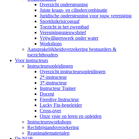
Overzicht ondersteuning
Juiste kraan- en cilindercombinatie
Juridische ondersteuning voor jouw vereniging
Sportduikrisicograaf
Toezicht in het zwembad
Verenigingsnieuwsbrief
Vrijwilligerswerk onder water
Workshops
Aansprakelijkheidsverzekering bestuurders &
toezichthouders
Voor instructeurs
Instructeursopleidingen
Overzicht instructeursopleidingen
2*-instructeur
3*-instructeur
Instructeur Trainer
Docent
Freedive Instructeur
Lucky Fin-begeleider
Cross-over
Onze visie op leren en opleiden
Instructeursworkshops
Rechtbijstandsverzekering
Reanimatiematerialen
De NOB