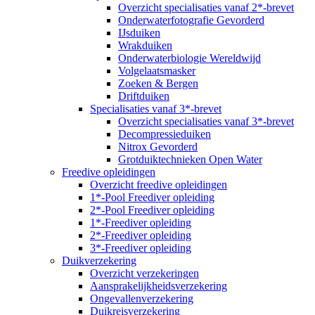
Overzicht specialisaties vanaf 2*-brevet
Onderwaterfotografie Gevorderd
IJsduiken
Wrakduiken
Onderwaterbiologie Wereldwijd
Volgelaatsmasker
Zoeken & Bergen
Driftduiken
Specialisaties vanaf 3*-brevet
Overzicht specialisaties vanaf 3*-brevet
Decompressieduiken
Nitrox Gevorderd
Grotduiktechnieken Open Water
Freedive opleidingen
Overzicht freedive opleidingen
1*-Pool Freediver opleiding
2*-Pool Freediver opleiding
1*-Freediver opleiding
2*-Freediver opleiding
3*-Freediver opleiding
Duikverzekering
Overzicht verzekeringen
Aansprakelijkheidsverzekering
Ongevallenverzekering
Duikreisverzekering