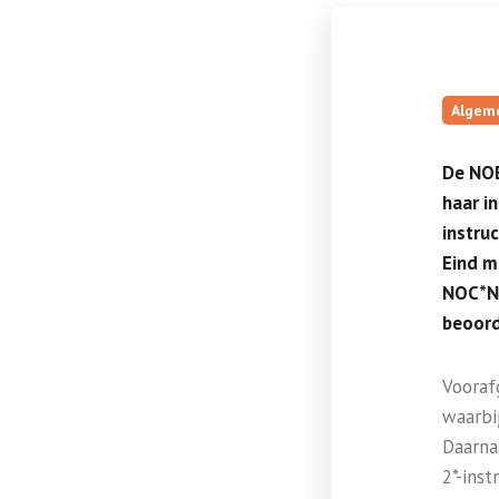
Algem
De NOB
haar i
instru
Eind m
NOC*NS
beoord
Vooraf
waarbi
Daarna
2*-inst