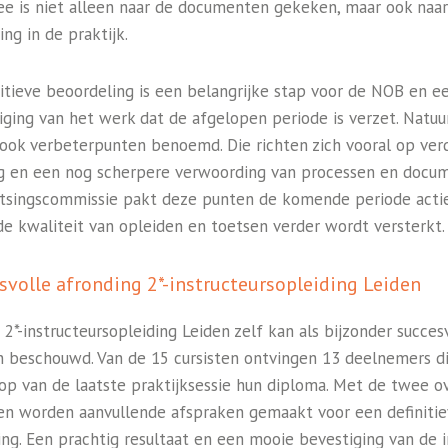
e is niet alleen naar de documenten gekeken, maar ook naar
ing in de praktijk.
itieve beoordeling is een belangrijke stap voor de NOB en e
iging van het werk dat de afgelopen periode is verzet. Natuur
r ook verbeterpunten benoemd. Die richten zich vooral op ver
g en een nog scherpere verwoording van processen en docu
tsingscommissie pakt deze punten de komende periode actie
de kwaliteit van opleiden en toetsen verder wordt versterkt.
svolle afronding 2*-instructeursopleiding Leiden
2*-instructeursopleiding Leiden zelf kan als bijzonder succes
 beschouwd. Van de 15 cursisten ontvingen 13 deelnemers di
oop van de laatste praktijksessie hun diploma. Met de twee o
ten worden aanvullende afspraken gemaakt voor een definiti
ing. Een prachtig resultaat en een mooie bevestiging van de 