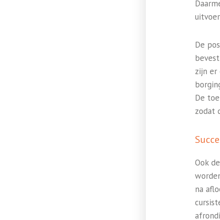
Daarme
uitvoer
De pos
bevest
zijn e
borgin
De toe
zodat 
Succe
Ook de 
worden
na afl
cursis
afrond