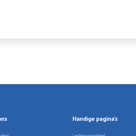
ons
Handige pagina’s
rden
Ledenvoordeel