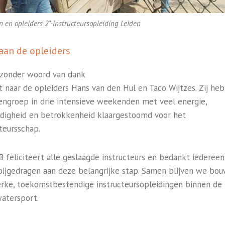
n en opleiders 2*-instructeursopleiding Leiden
aan de opleiders
jzonder woord van dank
it naar de opleiders Hans van den Hul en Taco Wijtzes. Zij he
tengroep in drie intensieve weekenden met veel energie,
digheid en betrokkenheid klaargestoomd voor het
teursschap.
 feliciteert alle geslaagde instructeurs en bedankt iedereen
bijgedragen aan deze belangrijke stap. Samen blijven we bo
erke, toekomstbestendige instructeursopleidingen binnen de
atersport.