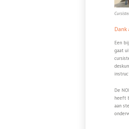
Cursiste
Dank 
Een bi
gaat u
cursis
deskun
instruc
De NOB
heeft 
aan st
onderw