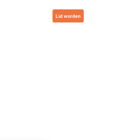
p
Haal je brevet!
Lid worden
ESTUURDERS
VOOR INSTRUCTEURS
DE NOB
 én
-