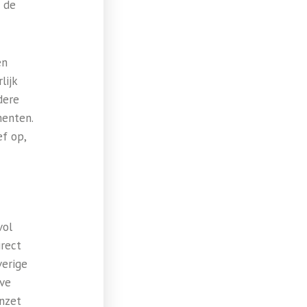
 de
en
lijk
dere
menten.
f op,
vol
rect
verige
eve
inzet