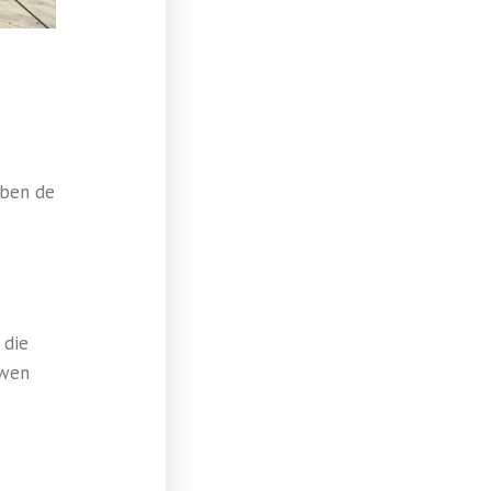
bben de
 die
uwen