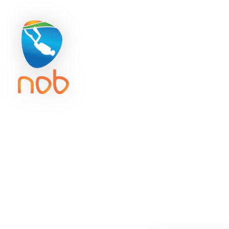
Duikreisverzekering
Getijd
ACTIVITE
Po