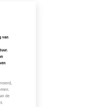
g van
uur.
an
wen
evoerd,
omen.
van de
s.