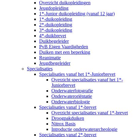
Overzicht duikopleidingen
Jeugdopleiding
1*-Junior duikopleiding (vanaf 12 jaar)
1*-duikopleiding
2*-duikopleiding
3*-duikopleiding
4*-duikbrevet
Duikbegeleider
PvB Eigen Vaardigheden
Duiken met een beperking
Reanimatie
Jeugdbegeleider
Specialisaties
Specialisaties vanaf het 1*-Juniorbrevet
Overzicht specialisaties vanaf het 1*-
Juniorbrevet
Onderwaterfotografie
Onderwateroriëntatie
Onderwaterbiologie
Specialisaties vanaf 1*-brevet
Overzicht specialisaties vanaf 1*-brevet
Droogpakduiken
Nitrox Basis
Introductie onderwaterarcheologie
Specialisaties vanaf 2*-brevet