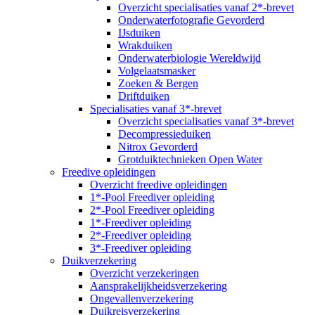
Overzicht specialisaties vanaf 2*-brevet
Onderwaterfotografie Gevorderd
IJsduiken
Wrakduiken
Onderwaterbiologie Wereldwijd
Volgelaatsmasker
Zoeken & Bergen
Driftduiken
Specialisaties vanaf 3*-brevet
Overzicht specialisaties vanaf 3*-brevet
Decompressieduiken
Nitrox Gevorderd
Grotduiktechnieken Open Water
Freedive opleidingen
Overzicht freedive opleidingen
1*-Pool Freediver opleiding
2*-Pool Freediver opleiding
1*-Freediver opleiding
2*-Freediver opleiding
3*-Freediver opleiding
Duikverzekering
Overzicht verzekeringen
Aansprakelijkheidsverzekering
Ongevallenverzekering
Duikreisverzekering