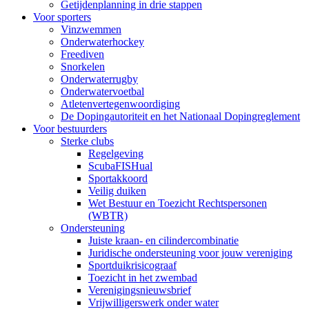
Getijdenplanning in drie stappen
Voor sporters
Vinzwemmen
Onderwaterhockey
Freediven
Snorkelen
Onderwaterrugby
Onderwatervoetbal
Atletenvertegenwoordiging
De Dopingautoriteit en het Nationaal Dopingreglement
Voor bestuurders
Sterke clubs
Regelgeving
ScubaFISHual
Sportakkoord
Veilig duiken
Wet Bestuur en Toezicht Rechtspersonen
(WBTR)
Ondersteuning
Juiste kraan- en cilindercombinatie
Juridische ondersteuning voor jouw vereniging
Sportduikrisicograaf
Toezicht in het zwembad
Verenigingsnieuwsbrief
Vrijwilligerswerk onder water