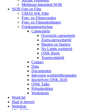
Sociale veiligheid
Meldpunt Integriteit NOB
NOB Foto en Film
CMAS WK Film
Foto- en Filmavonden
Foto- en Filmopleidingen
Fotokampioenschap
Categorieën
Overzicht categorieën
Zoetwaterwedstrijd
Masters en Starters
No Limits wedstrijd
ONK Reels
Teamwedstrijd
Contact
Data
Documenten
Inleveren wedstrijdbestanden
Inschrijven ONK 2026
ONK Talks
Prijsuitreiking
Workshops
Word lid
Haal je brevet!
Webshop