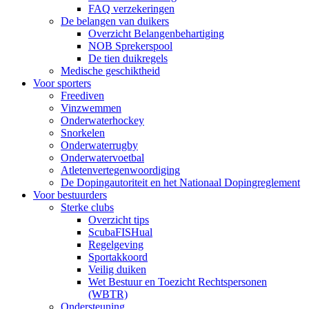
FAQ verzekeringen
De belangen van duikers
Overzicht Belangenbehartiging
NOB Sprekerspool
De tien duikregels
Medische geschiktheid
Voor sporters
Freediven
Vinzwemmen
Onderwaterhockey
Snorkelen
Onderwaterrugby
Onderwatervoetbal
Atletenvertegenwoordiging
De Dopingautoriteit en het Nationaal Dopingreglement
Voor bestuurders
Sterke clubs
Overzicht tips
ScubaFISHual
Regelgeving
Sportakkoord
Veilig duiken
Wet Bestuur en Toezicht Rechtspersonen
(WBTR)
Ondersteuning