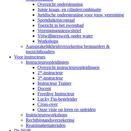
Overzicht ondersteuning
Juiste kraan- en cilindercombinatie
Juridische ondersteuning voor jouw vereniging
Sportduikrisicograaf
Toezicht in het zwembad
Verenigingsnieuwsbrief
Vrijwilligerswerk onder water
Workshops
Aansprakelijkheidsverzekering bestuurders &
toezichthouders
Voor instructeurs
Instructeursopleidingen
Overzicht instructeursopleidingen
2*-instructeur
3*-instructeur
Instructeur Trainer
Docent
Freedive Instructeur
Lucky Fin-begeleider
Cross-over
Onze visie op leren en opleiden
Instructeursworkshops
Rechtbijstandsverzekering
Reanimatiematerialen
De NOB