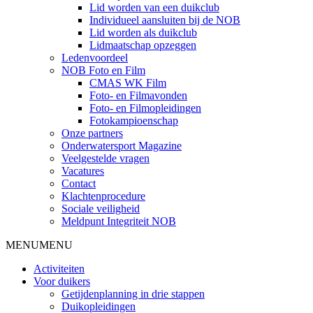
Lid worden van een duikclub
Individueel aansluiten bij de NOB
Lid worden als duikclub
Lidmaatschap opzeggen
Ledenvoordeel
NOB Foto en Film
CMAS WK Film
Foto- en Filmavonden
Foto- en Filmopleidingen
Fotokampioenschap
Onze partners
Onderwatersport Magazine
Veelgestelde vragen
Vacatures
Contact
Klachtenprocedure
Sociale veiligheid
Meldpunt Integriteit NOB
MENU
MENU
Activiteiten
Voor duikers
Getijdenplanning in drie stappen
Duikopleidingen