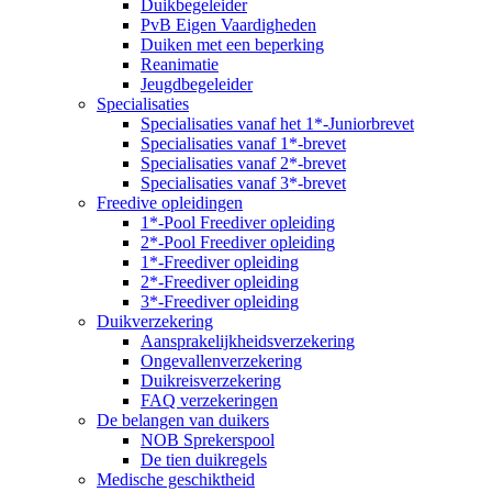
Duikbegeleider
PvB Eigen Vaardigheden
Duiken met een beperking
Reanimatie
Jeugdbegeleider
Specialisaties
Specialisaties vanaf het 1*-Juniorbrevet
Specialisaties vanaf 1*-brevet
Specialisaties vanaf 2*-brevet
Specialisaties vanaf 3*-brevet
Freedive opleidingen
1*-Pool Freediver opleiding
2*-Pool Freediver opleiding
1*-Freediver opleiding
2*-Freediver opleiding
3*-Freediver opleiding
Duikverzekering
Aansprakelijkheidsverzekering
Ongevallenverzekering
Duikreisverzekering
FAQ verzekeringen
De belangen van duikers
NOB Sprekerspool
De tien duikregels
Medische geschiktheid