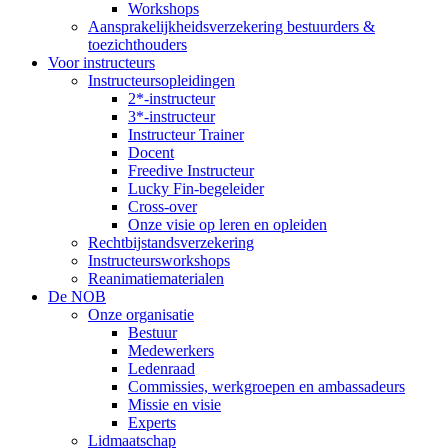
Workshops
Aansprakelijkheidsverzekering bestuurders &
toezichthouders
Voor instructeurs
Instructeursopleidingen
2*-instructeur
3*-instructeur
Instructeur Trainer
Docent
Freedive Instructeur
Lucky Fin-begeleider
Cross-over
Onze visie op leren en opleiden
Rechtbijstandsverzekering
Instructeursworkshops
Reanimatiematerialen
De NOB
Onze organisatie
Bestuur
Medewerkers
Ledenraad
Commissies, werkgroepen en ambassadeurs
Missie en visie
Experts
Lidmaatschap