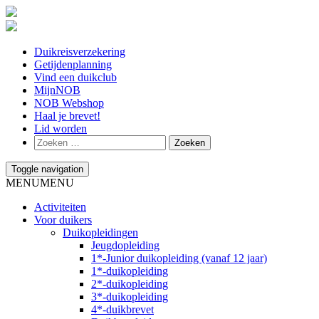
Duikreisverzekering
Getijdenplanning
Vind een duikclub
MijnNOB
NOB Webshop
Haal je brevet!
Lid worden
Toggle navigation
MENU
MENU
Activiteiten
Voor duikers
Duikopleidingen
Jeugdopleiding
1*-Junior duikopleiding (vanaf 12 jaar)
1*-duikopleiding
2*-duikopleiding
3*-duikopleiding
4*-duikbrevet