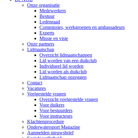
Onze organisatie
Medewerkers
Bestuur
Ledenraad
Commissies, werkgroepen en ambassadeurs
Experts
Missie en visie
Onze partners
Lidmaatschap
Overzicht lidmaatschappen
Lid worden van een duikclub
Individueel lid worden
Lid worden als duikclub
Lidmaatschap opzeggen
Contact
Vacatures
Veelgestelde vragen
Overzicht veelgestelde vragen
Voor duikers
Voor bestuurders
Voor instructeurs
Klachtenprocedure
Onderwatersport Magazine
Aanmelden nieuwsbrief