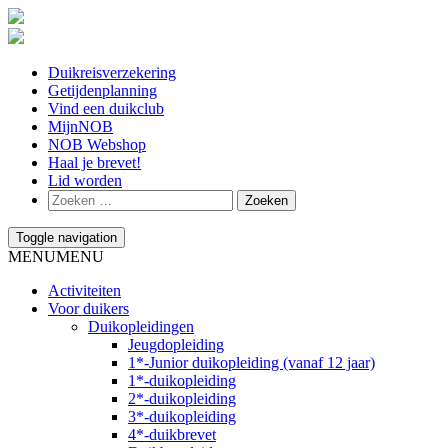
Duikreisverzekering
Getijdenplanning
Vind een duikclub
MijnNOB
NOB Webshop
Haal je brevet!
Lid worden
Toggle navigation
MENU
MENU
Activiteiten
Voor duikers
Duikopleidingen
Jeugdopleiding
1*-Junior duikopleiding (vanaf 12 jaar)
1*-duikopleiding
2*-duikopleiding
3*-duikopleiding
4*-duikbrevet