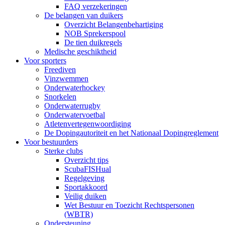
FAQ verzekeringen
De belangen van duikers
Overzicht Belangenbehartiging
NOB Sprekerspool
De tien duikregels
Medische geschiktheid
Voor sporters
Freediven
Vinzwemmen
Onderwaterhockey
Snorkelen
Onderwaterrugby
Onderwatervoetbal
Atletenvertegenwoordiging
De Dopingautoriteit en het Nationaal Dopingreglement
Voor bestuurders
Sterke clubs
Overzicht tips
ScubaFISHual
Regelgeving
Sportakkoord
Veilig duiken
Wet Bestuur en Toezicht Rechtspersonen
(WBTR)
Ondersteuning