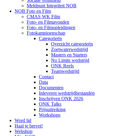
Sociale veiligheid
Meldpunt Integriteit NOB
NOB Foto en Film
CMAS WK Film
Foto- en Filmavonden
Foto- en Filmopleidingen
Fotokampioenschap
Categorieën
Overzicht categorieën
Zoetwaterwedstrijd
Masters en Starters
No Limits wedstrijd
ONK Reels
Teamwedstrijd
Contact
Data
Documenten
Inleveren wedstrijdbestanden
Inschrijven ONK 2026
ONK Talks
Prijsuitreiking
Workshops
Word lid
Haal je brevet!
Webshop