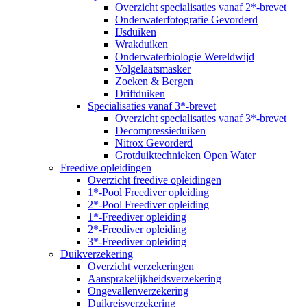
Overzicht specialisaties vanaf 2*-brevet
Onderwaterfotografie Gevorderd
IJsduiken
Wrakduiken
Onderwaterbiologie Wereldwijd
Volgelaatsmasker
Zoeken & Bergen
Driftduiken
Specialisaties vanaf 3*-brevet
Overzicht specialisaties vanaf 3*-brevet
Decompressieduiken
Nitrox Gevorderd
Grotduiktechnieken Open Water
Freedive opleidingen
Overzicht freedive opleidingen
1*-Pool Freediver opleiding
2*-Pool Freediver opleiding
1*-Freediver opleiding
2*-Freediver opleiding
3*-Freediver opleiding
Duikverzekering
Overzicht verzekeringen
Aansprakelijkheidsverzekering
Ongevallenverzekering
Duikreisverzekering