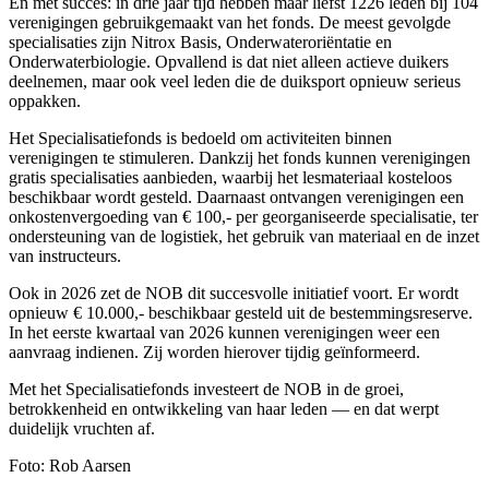
En met succes: in drie jaar tijd hebben maar liefst 1226 leden bij 104
verenigingen gebruikgemaakt van het fonds. De meest gevolgde
specialisaties zijn Nitrox Basis, Onderwateroriëntatie en
Onderwaterbiologie. Opvallend is dat niet alleen actieve duikers
deelnemen, maar ook veel leden die de duiksport opnieuw serieus
oppakken.
Het Specialisatiefonds is bedoeld om activiteiten binnen
verenigingen te stimuleren. Dankzij het fonds kunnen verenigingen
gratis specialisaties aanbieden, waarbij het lesmateriaal kosteloos
beschikbaar wordt gesteld. Daarnaast ontvangen verenigingen een
onkostenvergoeding van € 100,- per georganiseerde specialisatie, ter
ondersteuning van de logistiek, het gebruik van materiaal en de inzet
van instructeurs.
Ook in 2026 zet de NOB dit succesvolle initiatief voort. Er wordt
opnieuw € 10.000,- beschikbaar gesteld uit de bestemmingsreserve.
In het eerste kwartaal van 2026 kunnen verenigingen weer een
aanvraag indienen. Zij worden hierover tijdig geïnformeerd.
Met het Specialisatiefonds investeert de NOB in de groei,
betrokkenheid en ontwikkeling van haar leden — en dat werpt
duidelijk vruchten af.
Foto: Rob Aarsen