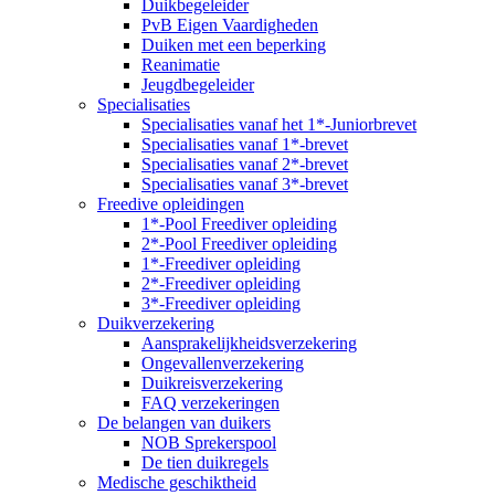
Duikbegeleider
PvB Eigen Vaardigheden
Duiken met een beperking
Reanimatie
Jeugdbegeleider
Specialisaties
Specialisaties vanaf het 1*-Juniorbrevet
Specialisaties vanaf 1*-brevet
Specialisaties vanaf 2*-brevet
Specialisaties vanaf 3*-brevet
Freedive opleidingen
1*-Pool Freediver opleiding
2*-Pool Freediver opleiding
1*-Freediver opleiding
2*-Freediver opleiding
3*-Freediver opleiding
Duikverzekering
Aansprakelijkheidsverzekering
Ongevallenverzekering
Duikreisverzekering
FAQ verzekeringen
De belangen van duikers
NOB Sprekerspool
De tien duikregels
Medische geschiktheid