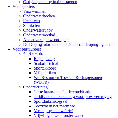
Getijdenplanning in drie stappen
Voor sporters
Vinzwemmen
Onderwaterhockey
Freediven
Snorkelen
Onderwaterrugby
Onderwatervoetbal
Atletenvertegenwoordiging
De Dopingautoriteit en het Nationaal Dopingreglement
Voor bestuurders
Sterke clubs
Regelgeving
ScubaFISHual
Sportakkoord
Veilig duiken
Wet Bestuur en Toezicht Rechtspersonen
(WBTR)
Ondersteuning
Juiste kraan- en cilindercombinatie
Juridische ondersteuning voor jouw vereniging
Sportduikrisicograaf
Toezicht in het zwembad
Verenigingsnieuwsbrief
Vrijwilligerswerk onder water