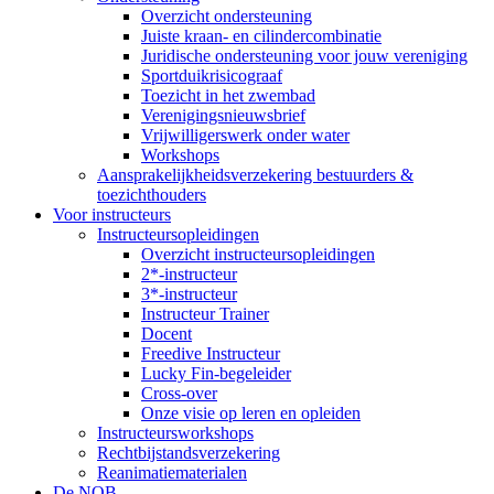
Overzicht ondersteuning
Juiste kraan- en cilindercombinatie
Juridische ondersteuning voor jouw vereniging
Sportduikrisicograaf
Toezicht in het zwembad
Verenigingsnieuwsbrief
Vrijwilligerswerk onder water
Workshops
Aansprakelijkheidsverzekering bestuurders &
toezichthouders
Voor instructeurs
Instructeursopleidingen
Overzicht instructeursopleidingen
2*-instructeur
3*-instructeur
Instructeur Trainer
Docent
Freedive Instructeur
Lucky Fin-begeleider
Cross-over
Onze visie op leren en opleiden
Instructeursworkshops
Rechtbijstandsverzekering
Reanimatiematerialen
De NOB