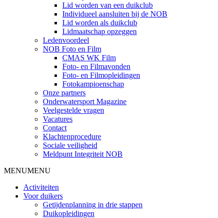
Lid worden van een duikclub
Individueel aansluiten bij de NOB
Lid worden als duikclub
Lidmaatschap opzeggen
Ledenvoordeel
NOB Foto en Film
CMAS WK Film
Foto- en Filmavonden
Foto- en Filmopleidingen
Fotokampioenschap
Onze partners
Onderwatersport Magazine
Veelgestelde vragen
Vacatures
Contact
Klachtenprocedure
Sociale veiligheid
Meldpunt Integriteit NOB
MENU
MENU
Activiteiten
Voor duikers
Getijdenplanning in drie stappen
Duikopleidingen