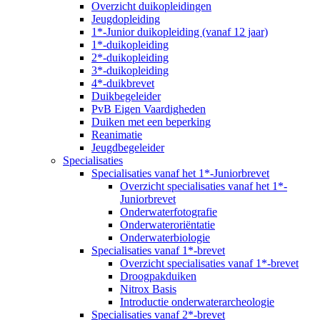
Overzicht duikopleidingen
Jeugdopleiding
1*-Junior duikopleiding (vanaf 12 jaar)
1*-duikopleiding
2*-duikopleiding
3*-duikopleiding
4*-duikbrevet
Duikbegeleider
PvB Eigen Vaardigheden
Duiken met een beperking
Reanimatie
Jeugdbegeleider
Specialisaties
Specialisaties vanaf het 1*-Juniorbrevet
Overzicht specialisaties vanaf het 1*-
Juniorbrevet
Onderwaterfotografie
Onderwateroriëntatie
Onderwaterbiologie
Specialisaties vanaf 1*-brevet
Overzicht specialisaties vanaf 1*-brevet
Droogpakduiken
Nitrox Basis
Introductie onderwaterarcheologie
Specialisaties vanaf 2*-brevet