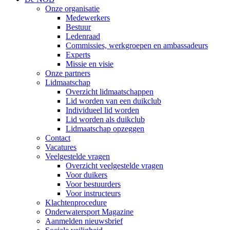
Onze organisatie
Medewerkers
Bestuur
Ledenraad
Commissies, werkgroepen en ambassadeurs
Experts
Missie en visie
Onze partners
Lidmaatschap
Overzicht lidmaatschappen
Lid worden van een duikclub
Individueel lid worden
Lid worden als duikclub
Lidmaatschap opzeggen
Contact
Vacatures
Veelgestelde vragen
Overzicht veelgestelde vragen
Voor duikers
Voor bestuurders
Voor instructeurs
Klachtenprocedure
Onderwatersport Magazine
Aanmelden nieuwsbrief