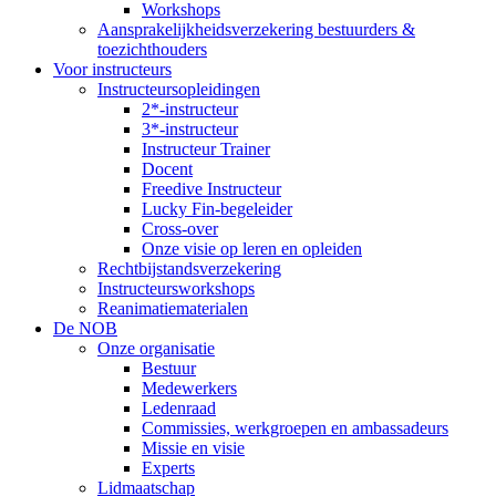
Workshops
Aansprakelijkheidsverzekering bestuurders &
toezichthouders
Voor instructeurs
Instructeursopleidingen
2*-instructeur
3*-instructeur
Instructeur Trainer
Docent
Freedive Instructeur
Lucky Fin-begeleider
Cross-over
Onze visie op leren en opleiden
Rechtbijstandsverzekering
Instructeursworkshops
Reanimatiematerialen
De NOB
Onze organisatie
Bestuur
Medewerkers
Ledenraad
Commissies, werkgroepen en ambassadeurs
Missie en visie
Experts
Lidmaatschap