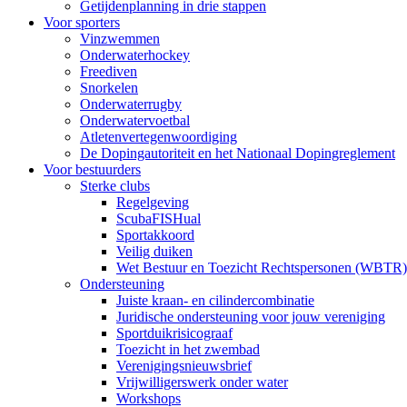
Getijdenplanning in drie stappen
Voor sporters
Vinzwemmen
Onderwaterhockey
Freediven
Snorkelen
Onderwaterrugby
Onderwatervoetbal
Atletenvertegenwoordiging
De Dopingautoriteit en het Nationaal Dopingreglement
Voor bestuurders
Sterke clubs
Regelgeving
ScubaFISHual
Sportakkoord
Veilig duiken
Wet Bestuur en Toezicht Rechtspersonen (WBTR)
Ondersteuning
Juiste kraan- en cilindercombinatie
Juridische ondersteuning voor jouw vereniging
Sportduikrisicograaf
Toezicht in het zwembad
Verenigingsnieuwsbrief
Vrijwilligerswerk onder water
Workshops