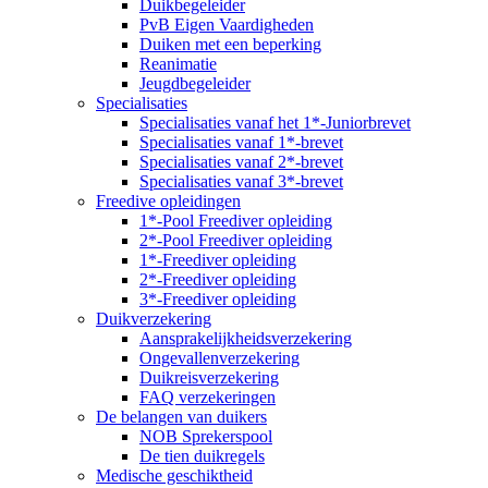
Duikbegeleider
PvB Eigen Vaardigheden
Duiken met een beperking
Reanimatie
Jeugdbegeleider
Specialisaties
Specialisaties vanaf het 1*-Juniorbrevet
Specialisaties vanaf 1*-brevet
Specialisaties vanaf 2*-brevet
Specialisaties vanaf 3*-brevet
Freedive opleidingen
1*-Pool Freediver opleiding
2*-Pool Freediver opleiding
1*-Freediver opleiding
2*-Freediver opleiding
3*-Freediver opleiding
Duikverzekering
Aansprakelijkheidsverzekering
Ongevallenverzekering
Duikreisverzekering
FAQ verzekeringen
De belangen van duikers
NOB Sprekerspool
De tien duikregels
Medische geschiktheid