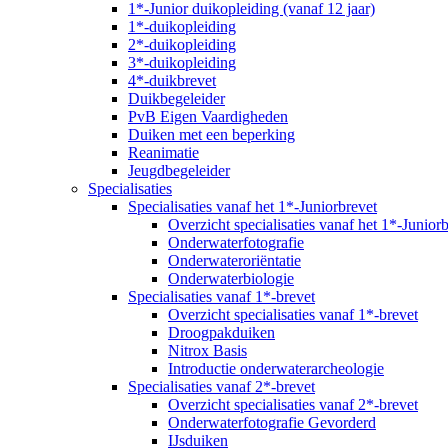
1*-Junior duikopleiding (vanaf 12 jaar)
1*-duikopleiding
2*-duikopleiding
3*-duikopleiding
4*-duikbrevet
Duikbegeleider
PvB Eigen Vaardigheden
Duiken met een beperking
Reanimatie
Jeugdbegeleider
Specialisaties
Specialisaties vanaf het 1*-Juniorbrevet
Overzicht specialisaties vanaf het 1*-Junior
Onderwaterfotografie
Onderwateroriëntatie
Onderwaterbiologie
Specialisaties vanaf 1*-brevet
Overzicht specialisaties vanaf 1*-brevet
Droogpakduiken
Nitrox Basis
Introductie onderwaterarcheologie
Specialisaties vanaf 2*-brevet
Overzicht specialisaties vanaf 2*-brevet
Onderwaterfotografie Gevorderd
IJsduiken