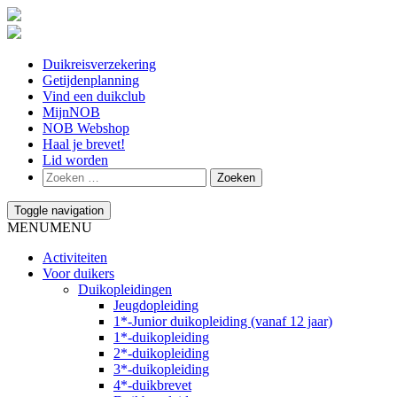
Duikreisverzekering
Getijdenplanning
Vind een duikclub
MijnNOB
NOB Webshop
Haal je brevet!
Lid worden
Toggle navigation
MENU
MENU
Activiteiten
Voor duikers
Duikopleidingen
Jeugdopleiding
1*-Junior duikopleiding (vanaf 12 jaar)
1*-duikopleiding
2*-duikopleiding
3*-duikopleiding
4*-duikbrevet