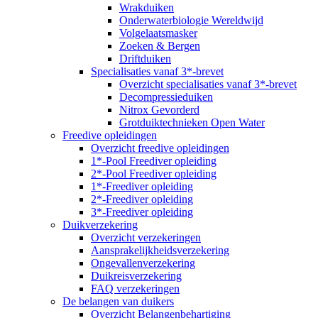
Wrakduiken
Onderwaterbiologie Wereldwijd
Volgelaatsmasker
Zoeken & Bergen
Driftduiken
Specialisaties vanaf 3*-brevet
Overzicht specialisaties vanaf 3*-brevet
Decompressieduiken
Nitrox Gevorderd
Grotduiktechnieken Open Water
Freedive opleidingen
Overzicht freedive opleidingen
1*-Pool Freediver opleiding
2*-Pool Freediver opleiding
1*-Freediver opleiding
2*-Freediver opleiding
3*-Freediver opleiding
Duikverzekering
Overzicht verzekeringen
Aansprakelijkheidsverzekering
Ongevallenverzekering
Duikreisverzekering
FAQ verzekeringen
De belangen van duikers
Overzicht Belangenbehartiging