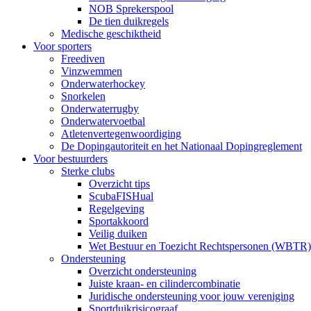
NOB Sprekerspool
De tien duikregels
Medische geschiktheid
Voor sporters
Freediven
Vinzwemmen
Onderwaterhockey
Snorkelen
Onderwaterrugby
Onderwatervoetbal
Atletenvertegenwoordiging
De Dopingautoriteit en het Nationaal Dopingreglement
Voor bestuurders
Sterke clubs
Overzicht tips
ScubaFISHual
Regelgeving
Sportakkoord
Veilig duiken
Wet Bestuur en Toezicht Rechtspersonen (WBTR)
Ondersteuning
Overzicht ondersteuning
Juiste kraan- en cilindercombinatie
Juridische ondersteuning voor jouw vereniging
Sportduikrisicograaf