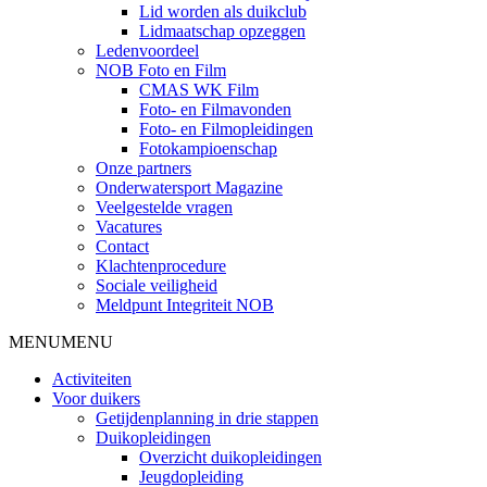
Lid worden als duikclub
Lidmaatschap opzeggen
Ledenvoordeel
NOB Foto en Film
CMAS WK Film
Foto- en Filmavonden
Foto- en Filmopleidingen
Fotokampioenschap
Onze partners
Onderwatersport Magazine
Veelgestelde vragen
Vacatures
Contact
Klachtenprocedure
Sociale veiligheid
Meldpunt Integriteit NOB
MENU
MENU
Activiteiten
Voor duikers
Getijdenplanning in drie stappen
Duikopleidingen
Overzicht duikopleidingen
Jeugdopleiding