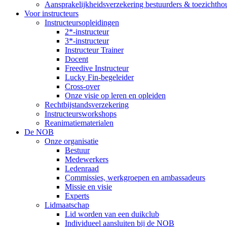
Aansprakelijkheidsverzekering bestuurders & toezichtho
Voor instructeurs
Instructeursopleidingen
2*-instructeur
3*-instructeur
Instructeur Trainer
Docent
Freedive Instructeur
Lucky Fin-begeleider
Cross-over
Onze visie op leren en opleiden
Rechtbijstandsverzekering
Instructeursworkshops
Reanimatiematerialen
De NOB
Onze organisatie
Bestuur
Medewerkers
Ledenraad
Commissies, werkgroepen en ambassadeurs
Missie en visie
Experts
Lidmaatschap
Lid worden van een duikclub
Individueel aansluiten bij de NOB