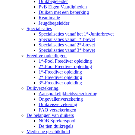
Duikbegeleider
PvB Eigen Vaardigheden
Duiken met een beperking
Reanimatie
Jeugdbegeleider
Specialisaties
Specialisaties vanaf het 1*-Juniorbrevet
Specialisaties vanaf 1*-brevet
Specialisaties vanaf 2*-brevet
Specialisaties vanaf 3*-brevet
Freedive opleidingen
1*-Pool Freediver opleiding
2*-Pool Freediver opleiding
1*-Freediver opleiding
2*-Freediver opleiding
3*-Freediver opleiding
Duikverzekering
Aansprakelijkheidsverzekering
Ongevallenverzekering
Duikreisverzekering
FAQ verzekeringen
De belangen van duikers
NOB Sprekerspool
De tien duikregels
Medische geschiktheid