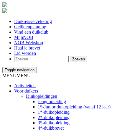
Duikreisverzekering
Getijdenplanning
Vind een duikclub
MijnNOB
NOB Webshop
Haal je brevet!
Lid worden
Toggle navigation
MENU
MENU
Activiteiten
Voor duikers
Duikopleidingen
Jeugdopleiding
1*-Junior duikopleiding (vanaf 12 jaar)
1*-duikopleiding
2*-duikopleiding
3*-duikopleiding
4*-duikbrevet