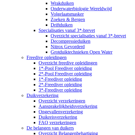
Wrakduiken
Onderwaterbiologie Wereldwijd
Volgelaatsmasker
Zoeken & Bergen
Driftduiken
Specialisaties vanaf 3*-brevet
Overzicht specialisaties vanaf 3*-brevet
Decompressieduiken
Nitrox Gevorderd
Grotduiktechnieken Open Water
Freedive opleidingen
Overzicht freedive opleidingen
1*-Pool Freediver opleiding
2*-Pool Freediver opleiding
1*-Freediver opleiding
2*-Freediver opleiding
3*-Freediver opleiding
Duikverzekering
Overzicht verzekeringen
Aansprakelijkheidsverzekering
Ongevallenverzekering
Duikreisverzekering
FAQ verzekeringen
De belangen van duikers
Overzicht Belangenbehartiging