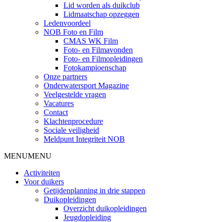
Lid worden als duikclub
Lidmaatschap opzeggen
Ledenvoordeel
NOB Foto en Film
CMAS WK Film
Foto- en Filmavonden
Foto- en Filmopleidingen
Fotokampioenschap
Onze partners
Onderwatersport Magazine
Veelgestelde vragen
Vacatures
Contact
Klachtenprocedure
Sociale veiligheid
Meldpunt Integriteit NOB
MENU
MENU
Activiteiten
Voor duikers
Getijdenplanning in drie stappen
Duikopleidingen
Overzicht duikopleidingen
Jeugdopleiding