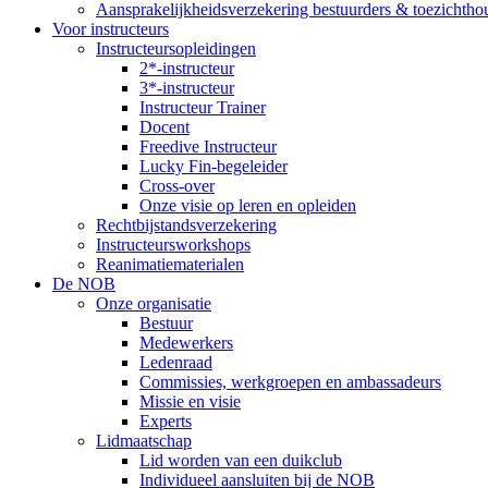
Aansprakelijkheidsverzekering bestuurders & toezichtho
Voor instructeurs
Instructeursopleidingen
2*-instructeur
3*-instructeur
Instructeur Trainer
Docent
Freedive Instructeur
Lucky Fin-begeleider
Cross-over
Onze visie op leren en opleiden
Rechtbijstandsverzekering
Instructeursworkshops
Reanimatiematerialen
De NOB
Onze organisatie
Bestuur
Medewerkers
Ledenraad
Commissies, werkgroepen en ambassadeurs
Missie en visie
Experts
Lidmaatschap
Lid worden van een duikclub
Individueel aansluiten bij de NOB