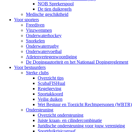
NOB Sprekerspool
De tien duikregels
Medische geschiktheid
Voor sporters
Freediven
Vinzwemmen
Onderwaterhockey
Snorkelen
Onderwaterrugby
Onderwatervoetbal
Atletenvertegenwoordiging
De Dopingautoriteit en het Nationaal Dopingreglement
Voor bestuurders
Sterke clubs
Overzicht tips
ScubaFISHual
Regelgeving
Sportakkoord
Veilig duiken
Wet Bestuur en Toezicht Rechtspersonen (WBTR)
Ondersteuning
Overzicht ondersteuning
Juiste kraan- en cilindercombinatie
Juridische ondersteuning voor jouw vereniging
Sportduikrisicograaf