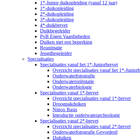
1*-Junior duikopleiding (vanaf 12 jaar)
1*-duikopleiding
2*-duikopleiding
3*-duikopleiding
4*-duikbrevet
Duikbegeleider
PvB Eigen Vaardigheden
Duiken met een beperking
Reanimatie
Jeugdbegeleider
Specialisaties
Specialisaties vanaf het 1*-Juniorbrevet
Overzicht specialisaties vanaf het 1*-Junior
Onderwaterfotografie
Onderwateroriëntatie
Onderwaterbiologie
Specialisaties vanaf 1*-brevet
Overzicht specialisaties vanaf 1*-brevet
Droogpakduiken
Nitrox Basis
Introductie onderwaterarcheologie
Specialisaties vanaf 2*-brevet
Overzicht specialisaties vanaf 2*-brevet
Onderwaterfotografie Gevorderd
IJsduiken