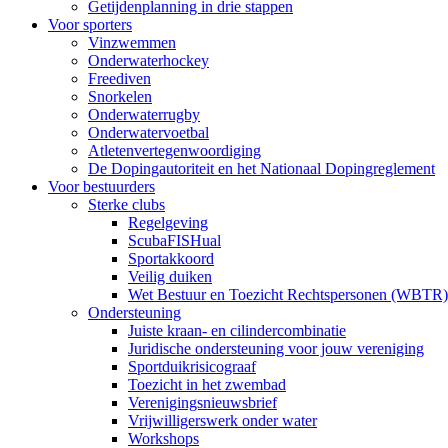
Getijdenplanning in drie stappen
Voor sporters
Vinzwemmen
Onderwaterhockey
Freediven
Snorkelen
Onderwaterrugby
Onderwatervoetbal
Atletenvertegenwoordiging
De Dopingautoriteit en het Nationaal Dopingreglement
Voor bestuurders
Sterke clubs
Regelgeving
ScubaFISHual
Sportakkoord
Veilig duiken
Wet Bestuur en Toezicht Rechtspersonen (WBTR)
Ondersteuning
Juiste kraan- en cilindercombinatie
Juridische ondersteuning voor jouw vereniging
Sportduikrisicograaf
Toezicht in het zwembad
Verenigingsnieuwsbrief
Vrijwilligerswerk onder water
Workshops