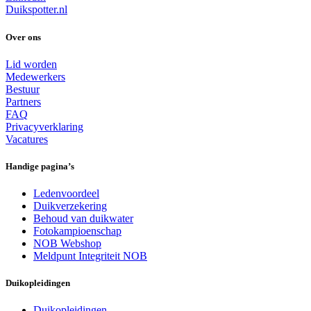
Duikspotter.nl
Over ons
Lid worden
Medewerkers
Bestuur
Partners
FAQ
Privacyverklaring
Vacatures
Handige pagina’s
Ledenvoordeel
Duikverzekering
Behoud van duikwater
Fotokampioenschap
NOB Webshop
Meldpunt Integriteit NOB
Duikopleidingen
Duikopleidingen