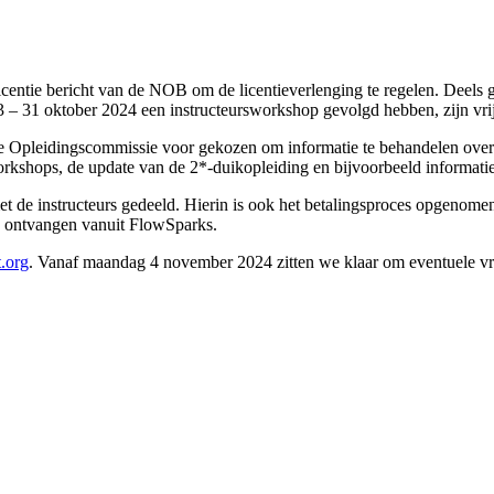
icentie bericht van de NOB om de licentieverlenging te regelen. Deels g
3 – 31 oktober 2024 een instructeursworkshop gevolgd hebben, zijn vri
de Opleidingscommissie voor gekozen om informatie te behandelen over 
kshops, de update van de 2*-duikopleiding en bijvoorbeeld informatie 
met de instructeurs gedeeld. Hierin is ook het betalingsproces opgenom
je ontvangen vanuit FlowSparks.
.org
. Vanaf maandag 4 november 2024 zitten we klaar om eventuele v