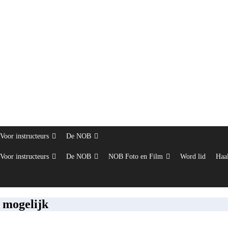
Voor instructeurs
De NOB
Voor instructeurs
De NOB
NOB Foto en Film
Word lid
Haal
 mogelijk