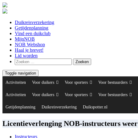
Duikreisverzekering
Getijdenplanning
Vind een duikclub
MijnNOB
NOB Webshop
Haal je brevet!
Lid worden
Toggle navigation
Activiteiten
Voor duikers
Voor sporters
Voor bestuurders
Activiteiten
Voor duikers
Voor sporters
Voor bestuurders
Getijdenplanning
Duikreisverzekering
Duikspotter.nl
Licentieverlenging NOB-instructeurs weer
Instructeurs