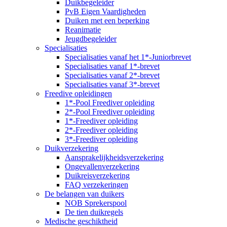
Duikbegeleider
PvB Eigen Vaardigheden
Duiken met een beperking
Reanimatie
Jeugdbegeleider
Specialisaties
Specialisaties vanaf het 1*-Juniorbrevet
Specialisaties vanaf 1*-brevet
Specialisaties vanaf 2*-brevet
Specialisaties vanaf 3*-brevet
Freedive opleidingen
1*-Pool Freediver opleiding
2*-Pool Freediver opleiding
1*-Freediver opleiding
2*-Freediver opleiding
3*-Freediver opleiding
Duikverzekering
Aansprakelijkheidsverzekering
Ongevallenverzekering
Duikreisverzekering
FAQ verzekeringen
De belangen van duikers
NOB Sprekerspool
De tien duikregels
Medische geschiktheid