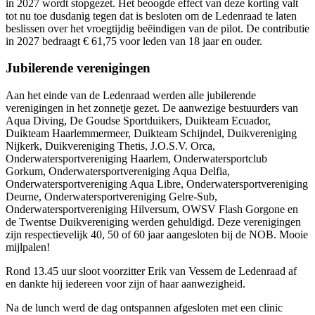
in 2027 wordt stopgezet. Het beoogde effect van deze korting valt
tot nu toe dusdanig tegen dat is besloten om de Ledenraad te laten
beslissen over het vroegtijdig beëindigen van de pilot. De contributie
in 2027 bedraagt € 61,75 voor leden van 18 jaar en ouder.
Jubilerende verenigingen
Aan het einde van de Ledenraad werden alle jubilerende
verenigingen in het zonnetje gezet. De aanwezige bestuurders van
Aqua Diving, De Goudse Sportduikers, Duikteam Ecuador,
Duikteam Haarlemmermeer, Duikteam Schijndel, Duikvereniging
Nijkerk, Duikvereniging Thetis, J.O.S.V. Orca,
Onderwatersportvereniging Haarlem, Onderwatersportclub
Gorkum, Onderwatersportvereniging Aqua Delfia,
Onderwatersportvereniging Aqua Libre, Onderwatersportvereniging
Deurne, Onderwatersportvereniging Gelre-Sub,
Onderwatersportvereniging Hilversum, OWSV Flash Gorgone en
de Twentse Duikvereniging werden gehuldigd. Deze verenigingen
zijn respectievelijk 40, 50 of 60 jaar aangesloten bij de NOB. Mooie
mijlpalen!
Rond 13.45 uur sloot voorzitter Erik van Vessem de Ledenraad af
en dankte hij iedereen voor zijn of haar aanwezigheid.
Na de lunch werd de dag ontspannen afgesloten met een clinic