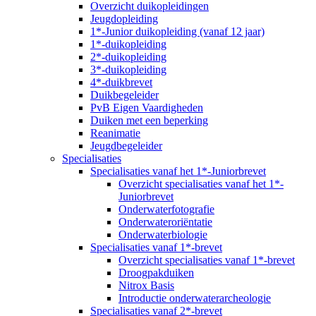
Overzicht duikopleidingen
Jeugdopleiding
1*-Junior duikopleiding (vanaf 12 jaar)
1*-duikopleiding
2*-duikopleiding
3*-duikopleiding
4*-duikbrevet
Duikbegeleider
PvB Eigen Vaardigheden
Duiken met een beperking
Reanimatie
Jeugdbegeleider
Specialisaties
Specialisaties vanaf het 1*-Juniorbrevet
Overzicht specialisaties vanaf het 1*-
Juniorbrevet
Onderwaterfotografie
Onderwateroriëntatie
Onderwaterbiologie
Specialisaties vanaf 1*-brevet
Overzicht specialisaties vanaf 1*-brevet
Droogpakduiken
Nitrox Basis
Introductie onderwaterarcheologie
Specialisaties vanaf 2*-brevet