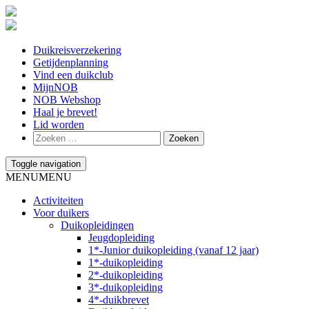
Duikreisverzekering
Getijdenplanning
Vind een duikclub
MijnNOB
NOB Webshop
Haal je brevet!
Lid worden
Toggle navigation
MENU
MENU
Activiteiten
Voor duikers
Duikopleidingen
Jeugdopleiding
1*-Junior duikopleiding (vanaf 12 jaar)
1*-duikopleiding
2*-duikopleiding
3*-duikopleiding
4*-duikbrevet