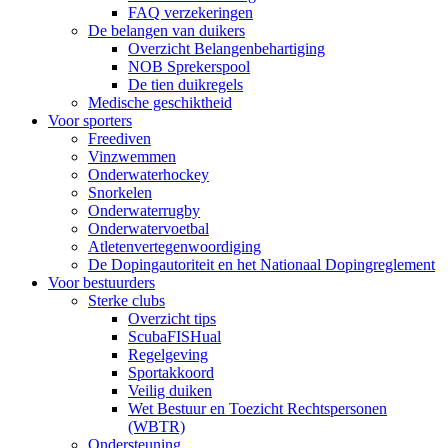
FAQ verzekeringen
De belangen van duikers
Overzicht Belangenbehartiging
NOB Sprekerspool
De tien duikregels
Medische geschiktheid
Voor sporters
Freediven
Vinzwemmen
Onderwaterhockey
Snorkelen
Onderwaterrugby
Onderwatervoetbal
Atletenvertegenwoordiging
De Dopingautoriteit en het Nationaal Dopingreglement
Voor bestuurders
Sterke clubs
Overzicht tips
ScubaFISHual
Regelgeving
Sportakkoord
Veilig duiken
Wet Bestuur en Toezicht Rechtspersonen
(WBTR)
Ondersteuning