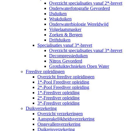
Overzicht specialisaties vanaf 2*-brevet
Onderwaterfotografie Gevorderd
IJsduiken
Wrakduiken
Onderwaterbiologie Wereldwijd
Volgelaatsmasker
Zoeken & Bergen
Driftduiken
Specialisaties vanaf 3*-brevet
Overzicht specialisaties vanaf 3*-brevet
Decompressieduiken
Nitrox Gevorderd
Grotduiktechnieken Open Water
Freedive opleidingen
Overzicht freedive opleidingen
1*-Pool Freediver opleiding
2*-Pool Freediver opleiding
1*-Freediver opleiding
2*-Freediver opleiding
3*-Freediver opleiding
Duikverzekering
Overzicht verzekeringen
Aansprakelijkheidsverzekering
Ongevallenverzekering
Duikreisverzekering