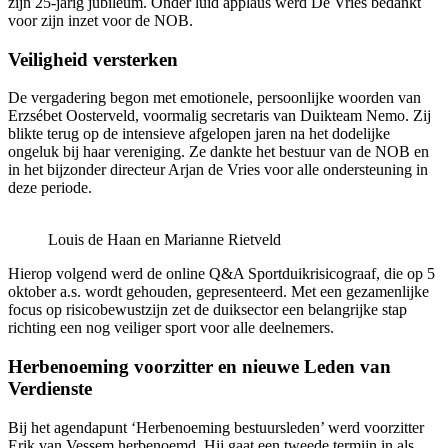
zijn 25-jarig jubileum. Onder luid applaus werd De Vries bedankt
voor zijn inzet voor de NOB.
Veiligheid versterken
De vergadering begon met emotionele, persoonlijke woorden van
Erzsébet Oosterveld, voormalig secretaris van Duikteam Nemo. Zij
blikte terug op de intensieve afgelopen jaren na het dodelijke
ongeluk bij haar vereniging. Ze dankte het bestuur van de NOB en
in het bijzonder directeur Arjan de Vries voor alle ondersteuning in
deze periode.
Louis de Haan en Marianne Rietveld
Hierop volgend werd de online Q&A Sportduikrisicograaf, die op 5
oktober a.s. wordt gehouden, gepresenteerd. Met een gezamenlijke
focus op risicobewustzijn zet de duiksector een belangrijke stap
richting een nog veiliger sport voor alle deelnemers.
Herbenoeming voorzitter en nieuwe Leden van
Verdienste
Bij het agendapunt ‘Herbenoeming bestuursleden’ werd voorzitter
Erik van Vessem herbenoemd. Hij gaat een tweede termijn in als