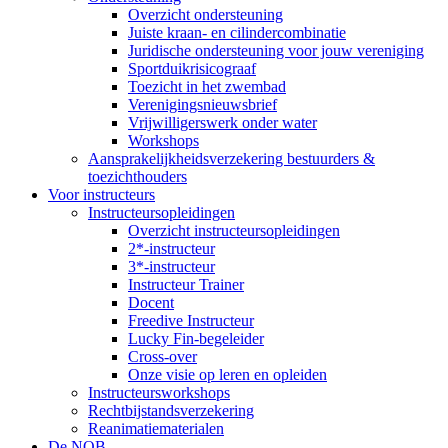
Overzicht ondersteuning
Juiste kraan- en cilindercombinatie
Juridische ondersteuning voor jouw vereniging
Sportduikrisicograaf
Toezicht in het zwembad
Verenigingsnieuwsbrief
Vrijwilligerswerk onder water
Workshops
Aansprakelijkheidsverzekering bestuurders &
toezichthouders
Voor instructeurs
Instructeursopleidingen
Overzicht instructeursopleidingen
2*-instructeur
3*-instructeur
Instructeur Trainer
Docent
Freedive Instructeur
Lucky Fin-begeleider
Cross-over
Onze visie op leren en opleiden
Instructeursworkshops
Rechtbijstandsverzekering
Reanimatiematerialen
De NOB