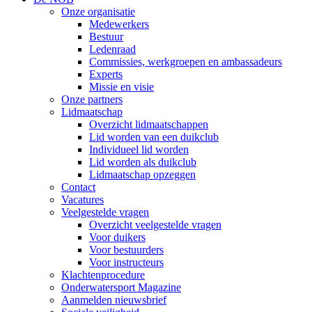
Onze organisatie
Medewerkers
Bestuur
Ledenraad
Commissies, werkgroepen en ambassadeurs
Experts
Missie en visie
Onze partners
Lidmaatschap
Overzicht lidmaatschappen
Lid worden van een duikclub
Individueel lid worden
Lid worden als duikclub
Lidmaatschap opzeggen
Contact
Vacatures
Veelgestelde vragen
Overzicht veelgestelde vragen
Voor duikers
Voor bestuurders
Voor instructeurs
Klachtenprocedure
Onderwatersport Magazine
Aanmelden nieuwsbrief