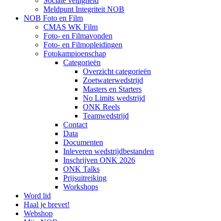
Sociale veiligheid
Meldpunt Integriteit NOB
NOB Foto en Film
CMAS WK Film
Foto- en Filmavonden
Foto- en Filmopleidingen
Fotokampioenschap
Categorieën
Overzicht categorieën
Zoetwaterwedstrijd
Masters en Starters
No Limits wedstrijd
ONK Reels
Teamwedstrijd
Contact
Data
Documenten
Inleveren wedstrijdbestanden
Inschrijven ONK 2026
ONK Talks
Prijsuitreiking
Workshops
Word lid
Haal je brevet!
Webshop