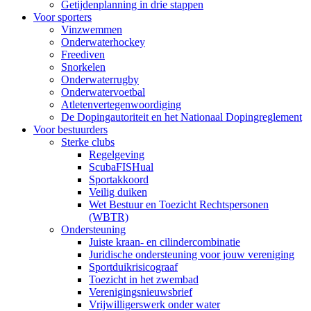
Getijdenplanning in drie stappen
Voor sporters
Vinzwemmen
Onderwaterhockey
Freediven
Snorkelen
Onderwaterrugby
Onderwatervoetbal
Atletenvertegenwoordiging
De Dopingautoriteit en het Nationaal Dopingreglement
Voor bestuurders
Sterke clubs
Regelgeving
ScubaFISHual
Sportakkoord
Veilig duiken
Wet Bestuur en Toezicht Rechtspersonen
(WBTR)
Ondersteuning
Juiste kraan- en cilindercombinatie
Juridische ondersteuning voor jouw vereniging
Sportduikrisicograaf
Toezicht in het zwembad
Verenigingsnieuwsbrief
Vrijwilligerswerk onder water