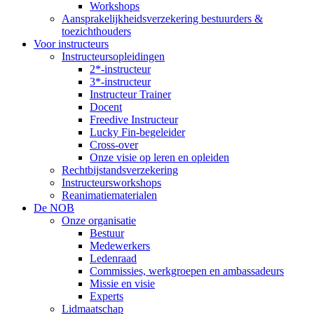
Workshops
Aansprakelijkheidsverzekering bestuurders &
toezichthouders
Voor instructeurs
Instructeursopleidingen
2*-instructeur
3*-instructeur
Instructeur Trainer
Docent
Freedive Instructeur
Lucky Fin-begeleider
Cross-over
Onze visie op leren en opleiden
Rechtbijstandsverzekering
Instructeursworkshops
Reanimatiematerialen
De NOB
Onze organisatie
Bestuur
Medewerkers
Ledenraad
Commissies, werkgroepen en ambassadeurs
Missie en visie
Experts
Lidmaatschap