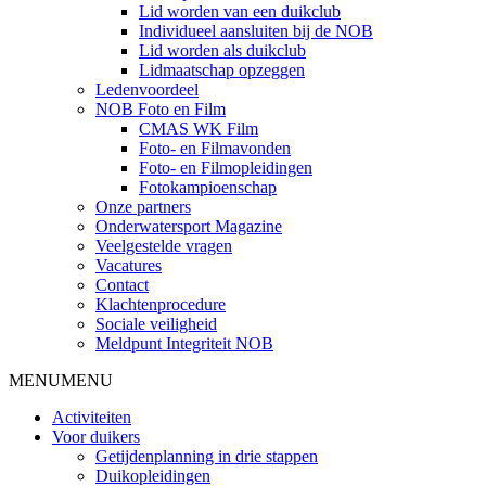
Lid worden van een duikclub
Individueel aansluiten bij de NOB
Lid worden als duikclub
Lidmaatschap opzeggen
Ledenvoordeel
NOB Foto en Film
CMAS WK Film
Foto- en Filmavonden
Foto- en Filmopleidingen
Fotokampioenschap
Onze partners
Onderwatersport Magazine
Veelgestelde vragen
Vacatures
Contact
Klachtenprocedure
Sociale veiligheid
Meldpunt Integriteit NOB
MENU
MENU
Activiteiten
Voor duikers
Getijdenplanning in drie stappen
Duikopleidingen