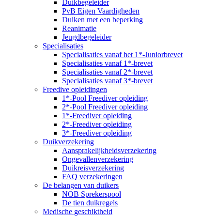
Duikbegeleider
PvB Eigen Vaardigheden
Duiken met een beperking
Reanimatie
Jeugdbegeleider
Specialisaties
Specialisaties vanaf het 1*-Juniorbrevet
Specialisaties vanaf 1*-brevet
Specialisaties vanaf 2*-brevet
Specialisaties vanaf 3*-brevet
Freedive opleidingen
1*-Pool Freediver opleiding
2*-Pool Freediver opleiding
1*-Freediver opleiding
2*-Freediver opleiding
3*-Freediver opleiding
Duikverzekering
Aansprakelijkheidsverzekering
Ongevallenverzekering
Duikreisverzekering
FAQ verzekeringen
De belangen van duikers
NOB Sprekerspool
De tien duikregels
Medische geschiktheid