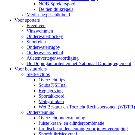
NOB Sprekerspool
De tien duikregels
Medische geschiktheid
Voor sporters
Freediven
Vinzwemmen
Onderwaterhockey
Snorkelen
Onderwaterrugby
Onderwatervoetbal
Atletenvertegenwoordiging
De Dopingautoriteit en het Nationaal Dopingreglement
Voor bestuurders
Sterke clubs
Overzicht tips
ScubaFISHual
Regelgeving
Sportakkoord
Veilig duiken
Wet Bestuur en Toezicht Rechtspersonen (WBTR)
Ondersteuning
Overzicht ondersteuning
Juiste kraan- en cilindercombinatie
Juridische ondersteuning voor jouw vereniging
Sportduikrisicograaf