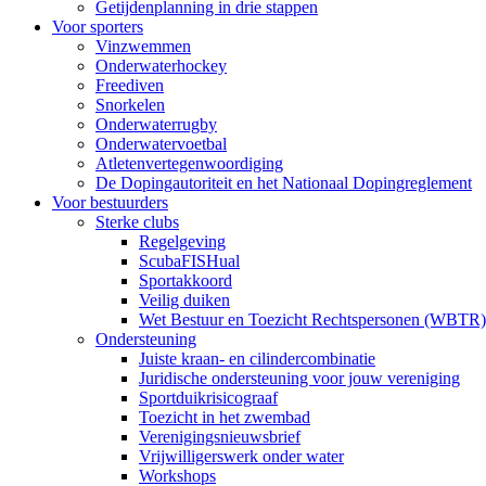
Getijdenplanning in drie stappen
Voor sporters
Vinzwemmen
Onderwaterhockey
Freediven
Snorkelen
Onderwaterrugby
Onderwatervoetbal
Atletenvertegenwoordiging
De Dopingautoriteit en het Nationaal Dopingreglement
Voor bestuurders
Sterke clubs
Regelgeving
ScubaFISHual
Sportakkoord
Veilig duiken
Wet Bestuur en Toezicht Rechtspersonen (WBTR)
Ondersteuning
Juiste kraan- en cilindercombinatie
Juridische ondersteuning voor jouw vereniging
Sportduikrisicograaf
Toezicht in het zwembad
Verenigingsnieuwsbrief
Vrijwilligerswerk onder water
Workshops