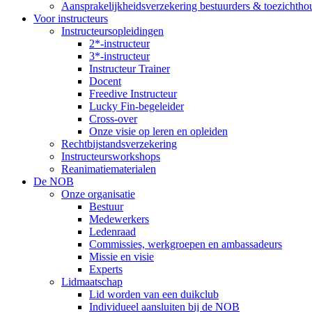
Aansprakelijkheidsverzekering bestuurders & toezichtho
Voor instructeurs
Instructeursopleidingen
2*-instructeur
3*-instructeur
Instructeur Trainer
Docent
Freedive Instructeur
Lucky Fin-begeleider
Cross-over
Onze visie op leren en opleiden
Rechtbijstandsverzekering
Instructeursworkshops
Reanimatiematerialen
De NOB
Onze organisatie
Bestuur
Medewerkers
Ledenraad
Commissies, werkgroepen en ambassadeurs
Missie en visie
Experts
Lidmaatschap
Lid worden van een duikclub
Individueel aansluiten bij de NOB