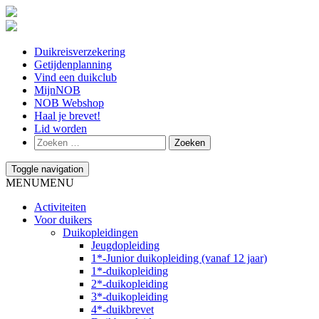
Duikreisverzekering
Getijdenplanning
Vind een duikclub
MijnNOB
NOB Webshop
Haal je brevet!
Lid worden
Toggle navigation
MENU
MENU
Activiteiten
Voor duikers
Duikopleidingen
Jeugdopleiding
1*-Junior duikopleiding (vanaf 12 jaar)
1*-duikopleiding
2*-duikopleiding
3*-duikopleiding
4*-duikbrevet