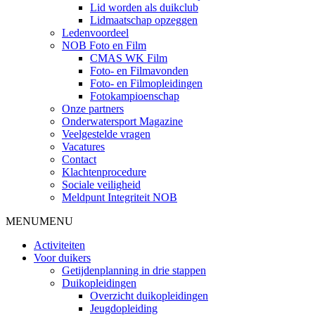
Lid worden als duikclub
Lidmaatschap opzeggen
Ledenvoordeel
NOB Foto en Film
CMAS WK Film
Foto- en Filmavonden
Foto- en Filmopleidingen
Fotokampioenschap
Onze partners
Onderwatersport Magazine
Veelgestelde vragen
Vacatures
Contact
Klachtenprocedure
Sociale veiligheid
Meldpunt Integriteit NOB
MENU
MENU
Activiteiten
Voor duikers
Getijdenplanning in drie stappen
Duikopleidingen
Overzicht duikopleidingen
Jeugdopleiding