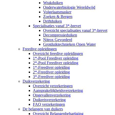
Wrakduiken
Onderwaterbiologie Wereldwijd
Volgelaatsmasker
Zoeken & Bergen
Driftduiken
Specialisaties vanaf 3*-brevet
Overzicht specialisaties vanaf 3*-brevet
Decompressieduiken
Nitrox Gevorderd
Grotduiktechnieken Open Water
Freedive opleidingen
Overzicht freedive opleidingen
1*-Pool Freediver opleiding
2*-Pool Freediver opleiding
1*-Freediver opleiding
2*-Freediver opleiding
3*-Freediver opleiding
Duikverzekering
Overzicht verzekeringen
Aansprakelijkheidsverzekering
Ongevallenverzekering
Duikreisverzekering
FAQ verzekeringen
De belangen van duikers
Overzicht Belangenbehartiging