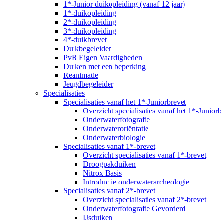
1*-Junior duikopleiding (vanaf 12 jaar)
1*-duikopleiding
2*-duikopleiding
3*-duikopleiding
4*-duikbrevet
Duikbegeleider
PvB Eigen Vaardigheden
Duiken met een beperking
Reanimatie
Jeugdbegeleider
Specialisaties
Specialisaties vanaf het 1*-Juniorbrevet
Overzicht specialisaties vanaf het 1*-Junior
Onderwaterfotografie
Onderwateroriëntatie
Onderwaterbiologie
Specialisaties vanaf 1*-brevet
Overzicht specialisaties vanaf 1*-brevet
Droogpakduiken
Nitrox Basis
Introductie onderwaterarcheologie
Specialisaties vanaf 2*-brevet
Overzicht specialisaties vanaf 2*-brevet
Onderwaterfotografie Gevorderd
IJsduiken