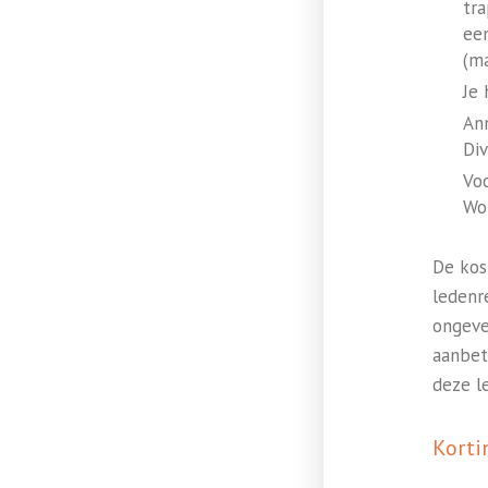
tra
een
(m
Je
Ann
Div
Vo
Wor
De kos
ledenr
ongeve
aanbet
deze l
Korti