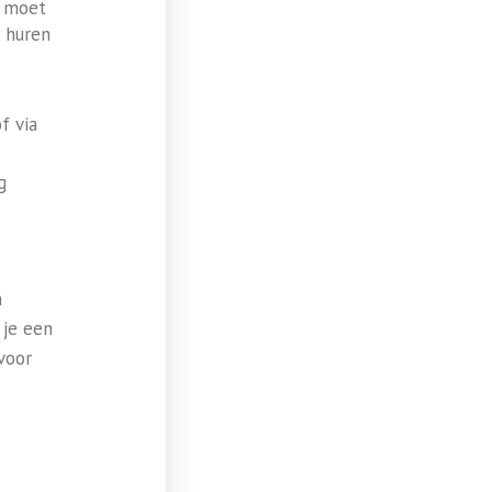
e moet
l huren
f via
g
n
 je een
voor