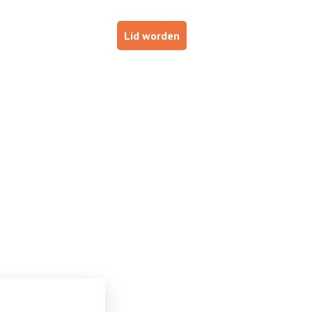
p
Haal je brevet!
Lid worden
 BESTUURDERS
VOOR INSTRUCTEURS
DE NOB