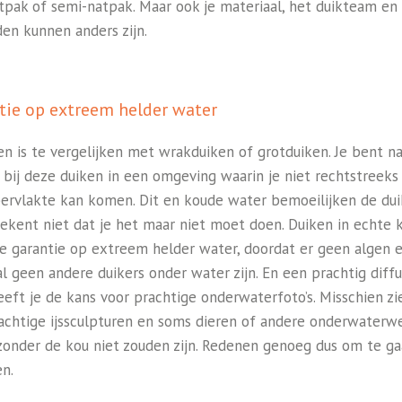
tpak of semi-natpak. Maar ook je materiaal, het duikteam en
den kunnen anders zijn.
tie op extreem helder water
ken is te vergelijken met wrakduiken of grotduiken. Je bent n
s bij deze duiken in een omgeving waarin je niet rechtstreeks
ervlakte kan komen. Dit en koude water bemoeilijken de dui
tekent niet dat je het maar niet moet doen. Duiken in echte 
je garantie op extreem helder water, doordat er geen algen 
l geen andere duikers onder water zijn. En een prachtig diff
eeft je de kans voor prachtige onderwaterfoto’s. Misschien zi
achtige ijssculpturen en soms dieren of andere onderwaterw
 zonder de kou niet zouden zijn. Redenen genoeg dus om te g
en.