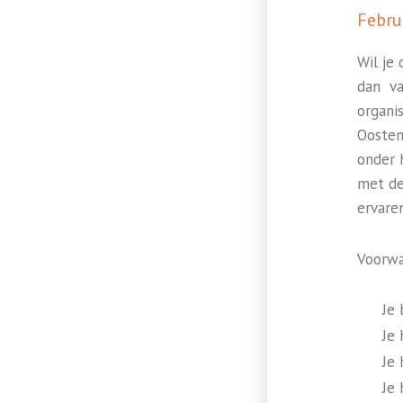
Febru
Wil je
dan va
organi
Oosten
onder h
met de
ervare
Voorwa
Je 
Je 
Je 
Je