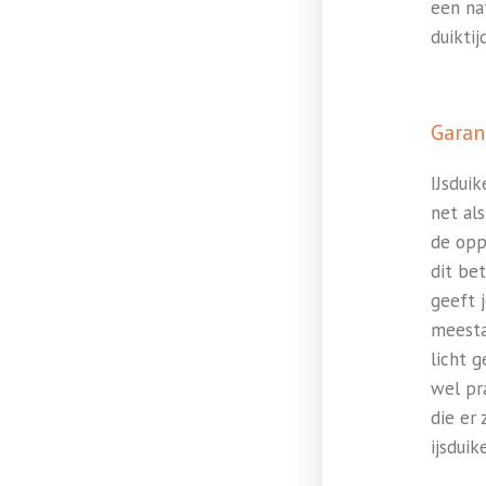
een na
duiktij
Garan
IJsdui
net al
de opp
dit be
geeft 
meesta
licht g
wel pr
die er
ijsduik