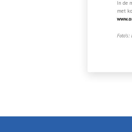
In de 
met ko
www.o
Foto’s: