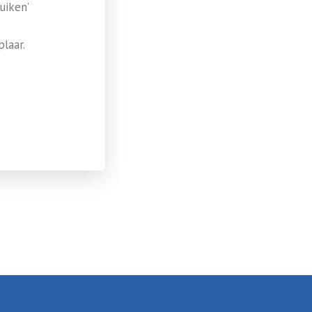
uiken’
laar.