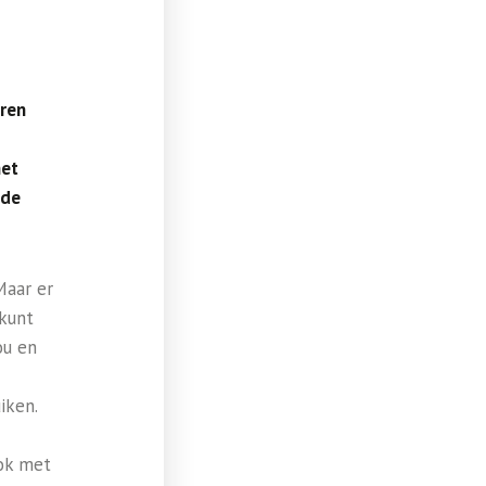
eren
het
 de
Maar er
 kunt
ou en
iken.
ok met