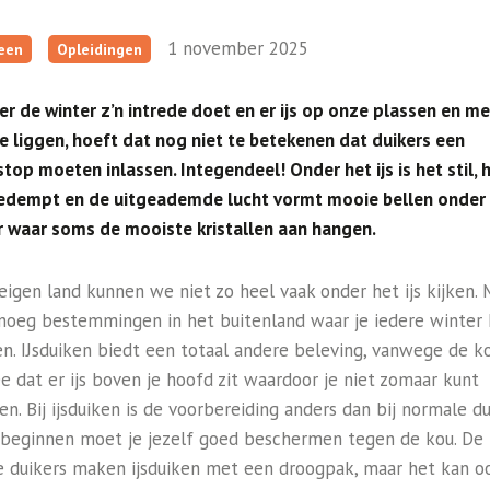
1 november 2025
een
Opleidingen
r de winter z’n intrede doet en er ijs op onze plassen en m
e liggen, hoeft dat nog niet te betekenen dat duikers een
top moeten inlassen. Integendeel! Onder het ijs is het stil, 
gedempt en de uitgeademde lucht vormt mooie bellen onder
er waar soms de mooiste kristallen aan hangen.
 eigen land kunnen we niet zo heel vaak onder het ijs kijken. 
enoeg bestemmingen in het buitenland waar je iedere winter
ken. IJsduiken biedt een totaal andere beleving, vanwege de k
ee dat er ijs boven je hoofd zit waardoor je niet zomaar kunt
en. Bij ijsduiken is de voorbereiding anders dan bij normale du
beginnen moet je jezelf goed beschermen tegen de kou. De
 duikers maken ijsduiken met een droogpak, maar het kan o