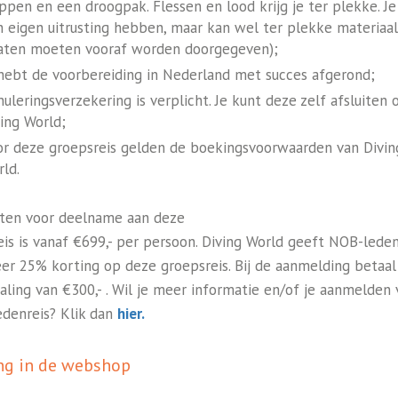
ppen en een droogpak. Flessen en lood krijg je ter plekke. J
 eigen uitrusting hebben, maar kan wel ter plekke materiaa
aten moeten vooraf worden doorgegeven);
 hebt de voorbereiding in Nederland met succes afgerond;
uleringsverzekering is verplicht. Je kunt deze zelf afsluiten o
ing World;
or deze groepsreis gelden de boekingsvoorwaarden van Divin
ld.
ten voor deelname aan deze
eis is vanaf €699,- per persoon. Diving World geeft NOB-lede
er 25% korting op deze groepsreis. Bij de aanmelding betaal
aling van €300,- . Wil je meer informatie en/of je aanmelden 
edenreis? Klik dan
hier.
ng in de webshop