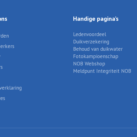
ons
Handige pagina’s
Ledenvoordeel
rden
Duikverzekering
erkers
Behoud van duikwater
Fotokampioenschap
r
NOB Webshop
rs
Meldpunt Integriteit NOB
verklaring
res