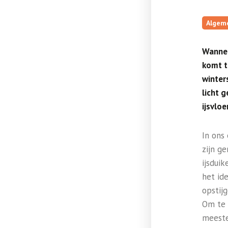
Algem
Wannee
komt t
winters
licht 
ijsvlo
In ons
zijn g
ijsdui
het id
opstijg
Om te 
meeste