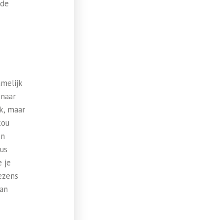
 de
amelijk
 naar
k, maar
kou
en
uus
e je
ezens
aan