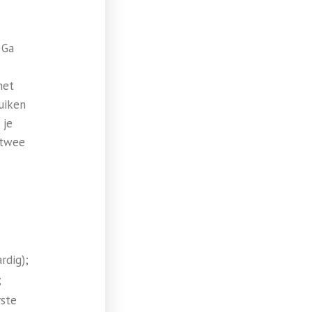
 Ga
het
uiken
 je
 twee
rdig);
;
rste