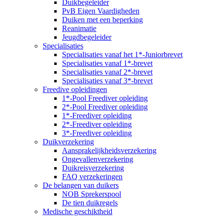
Duikbegeleider
PvB Eigen Vaardigheden
Duiken met een beperking
Reanimatie
Jeugdbegeleider
Specialisaties
Specialisaties vanaf het 1*-Juniorbrevet
Specialisaties vanaf 1*-brevet
Specialisaties vanaf 2*-brevet
Specialisaties vanaf 3*-brevet
Freedive opleidingen
1*-Pool Freediver opleiding
2*-Pool Freediver opleiding
1*-Freediver opleiding
2*-Freediver opleiding
3*-Freediver opleiding
Duikverzekering
Aansprakelijkheidsverzekering
Ongevallenverzekering
Duikreisverzekering
FAQ verzekeringen
De belangen van duikers
NOB Sprekerspool
De tien duikregels
Medische geschiktheid