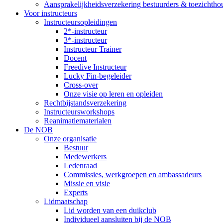
Aansprakelijkheidsverzekering bestuurders & toezichtho
Voor instructeurs
Instructeursopleidingen
2*-instructeur
3*-instructeur
Instructeur Trainer
Docent
Freedive Instructeur
Lucky Fin-begeleider
Cross-over
Onze visie op leren en opleiden
Rechtbijstandsverzekering
Instructeursworkshops
Reanimatiematerialen
De NOB
Onze organisatie
Bestuur
Medewerkers
Ledenraad
Commissies, werkgroepen en ambassadeurs
Missie en visie
Experts
Lidmaatschap
Lid worden van een duikclub
Individueel aansluiten bij de NOB