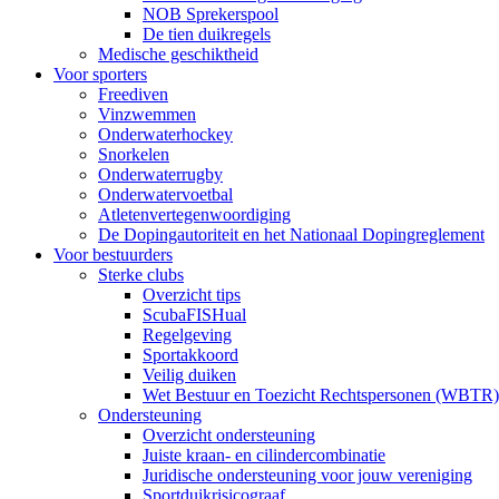
NOB Sprekerspool
De tien duikregels
Medische geschiktheid
Voor sporters
Freediven
Vinzwemmen
Onderwaterhockey
Snorkelen
Onderwaterrugby
Onderwatervoetbal
Atletenvertegenwoordiging
De Dopingautoriteit en het Nationaal Dopingreglement
Voor bestuurders
Sterke clubs
Overzicht tips
ScubaFISHual
Regelgeving
Sportakkoord
Veilig duiken
Wet Bestuur en Toezicht Rechtspersonen (WBTR)
Ondersteuning
Overzicht ondersteuning
Juiste kraan- en cilindercombinatie
Juridische ondersteuning voor jouw vereniging
Sportduikrisicograaf