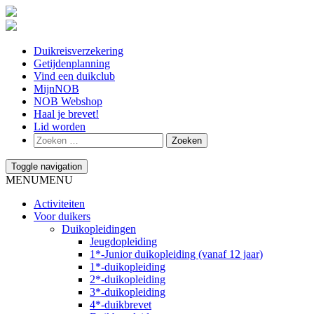
Duikreisverzekering
Getijdenplanning
Vind een duikclub
MijnNOB
NOB Webshop
Haal je brevet!
Lid worden
Toggle navigation
MENU
MENU
Activiteiten
Voor duikers
Duikopleidingen
Jeugdopleiding
1*-Junior duikopleiding (vanaf 12 jaar)
1*-duikopleiding
2*-duikopleiding
3*-duikopleiding
4*-duikbrevet