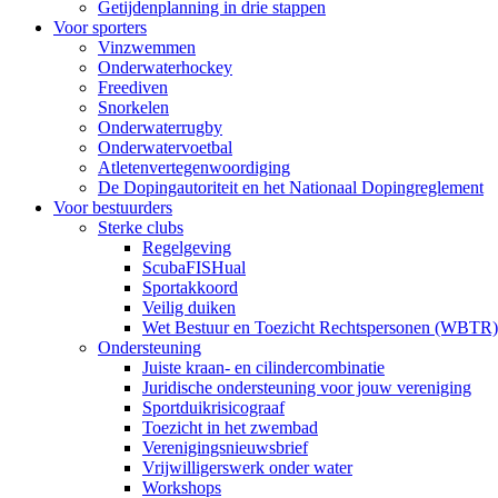
Getijdenplanning in drie stappen
Voor sporters
Vinzwemmen
Onderwaterhockey
Freediven
Snorkelen
Onderwaterrugby
Onderwatervoetbal
Atletenvertegenwoordiging
De Dopingautoriteit en het Nationaal Dopingreglement
Voor bestuurders
Sterke clubs
Regelgeving
ScubaFISHual
Sportakkoord
Veilig duiken
Wet Bestuur en Toezicht Rechtspersonen (WBTR)
Ondersteuning
Juiste kraan- en cilindercombinatie
Juridische ondersteuning voor jouw vereniging
Sportduikrisicograaf
Toezicht in het zwembad
Verenigingsnieuwsbrief
Vrijwilligerswerk onder water
Workshops