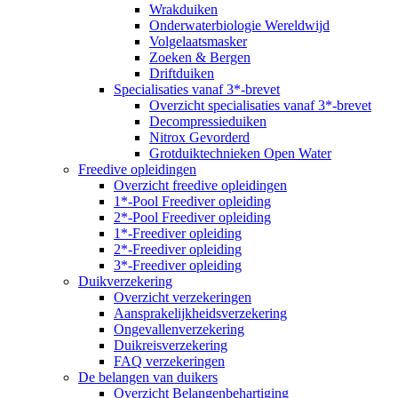
Wrakduiken
Onderwaterbiologie Wereldwijd
Volgelaatsmasker
Zoeken & Bergen
Driftduiken
Specialisaties vanaf 3*-brevet
Overzicht specialisaties vanaf 3*-brevet
Decompressieduiken
Nitrox Gevorderd
Grotduiktechnieken Open Water
Freedive opleidingen
Overzicht freedive opleidingen
1*-Pool Freediver opleiding
2*-Pool Freediver opleiding
1*-Freediver opleiding
2*-Freediver opleiding
3*-Freediver opleiding
Duikverzekering
Overzicht verzekeringen
Aansprakelijkheidsverzekering
Ongevallenverzekering
Duikreisverzekering
FAQ verzekeringen
De belangen van duikers
Overzicht Belangenbehartiging