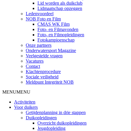
Lid worden als duikclub
Lidmaatschap opzeggen
Ledenvoordeel
NOB Foto en Film
CMAS WK Film
Foto- en Filmavonden
Foto- en Filmopleidingen
Fotokampioenschap
Onze partners
Onderwatersport Magazine
Veelgestelde vragen
Vacatures
Contact
Klachtenprocedure
Sociale veiligheid
Meldpunt Integriteit NOB
MENU
MENU
Activiteiten
Voor duikers
Getijdenplanning in drie stappen
Duikopleidingen
Overzicht duikopleidingen
Jeugdopleiding