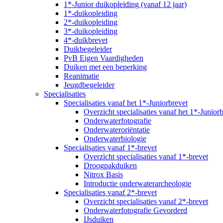
1*-Junior duikopleiding (vanaf 12 jaar)
1*-duikopleiding
2*-duikopleiding
3*-duikopleiding
4*-duikbrevet
Duikbegeleider
PvB Eigen Vaardigheden
Duiken met een beperking
Reanimatie
Jeugdbegeleider
Specialisaties
Specialisaties vanaf het 1*-Juniorbrevet
Overzicht specialisaties vanaf het 1*-Junior
Onderwaterfotografie
Onderwateroriëntatie
Onderwaterbiologie
Specialisaties vanaf 1*-brevet
Overzicht specialisaties vanaf 1*-brevet
Droogpakduiken
Nitrox Basis
Introductie onderwaterarcheologie
Specialisaties vanaf 2*-brevet
Overzicht specialisaties vanaf 2*-brevet
Onderwaterfotografie Gevorderd
IJsduiken