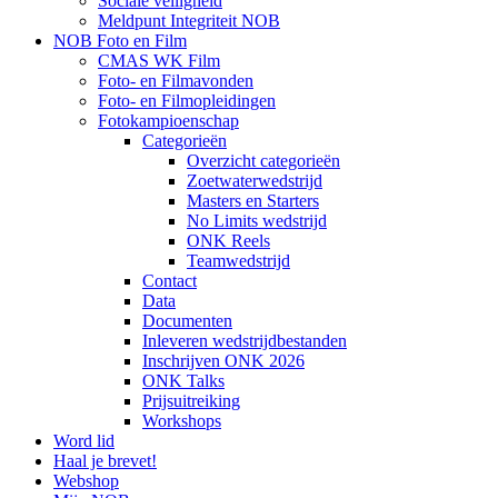
Sociale veiligheid
Meldpunt Integriteit NOB
NOB Foto en Film
CMAS WK Film
Foto- en Filmavonden
Foto- en Filmopleidingen
Fotokampioenschap
Categorieën
Overzicht categorieën
Zoetwaterwedstrijd
Masters en Starters
No Limits wedstrijd
ONK Reels
Teamwedstrijd
Contact
Data
Documenten
Inleveren wedstrijdbestanden
Inschrijven ONK 2026
ONK Talks
Prijsuitreiking
Workshops
Word lid
Haal je brevet!
Webshop