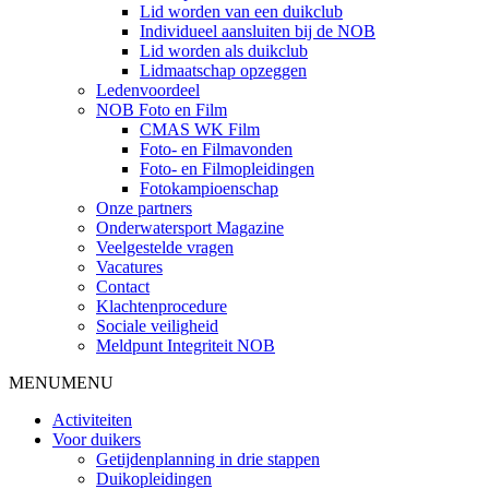
Lid worden van een duikclub
Individueel aansluiten bij de NOB
Lid worden als duikclub
Lidmaatschap opzeggen
Ledenvoordeel
NOB Foto en Film
CMAS WK Film
Foto- en Filmavonden
Foto- en Filmopleidingen
Fotokampioenschap
Onze partners
Onderwatersport Magazine
Veelgestelde vragen
Vacatures
Contact
Klachtenprocedure
Sociale veiligheid
Meldpunt Integriteit NOB
MENU
MENU
Activiteiten
Voor duikers
Getijdenplanning in drie stappen
Duikopleidingen