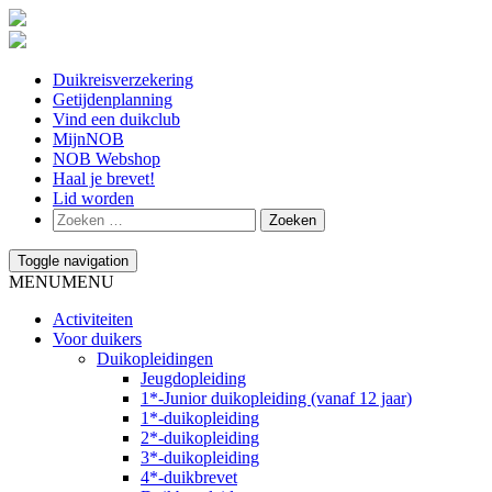
Duikreisverzekering
Getijdenplanning
Vind een duikclub
MijnNOB
NOB Webshop
Haal je brevet!
Lid worden
Toggle navigation
MENU
MENU
Activiteiten
Voor duikers
Duikopleidingen
Jeugdopleiding
1*-Junior duikopleiding (vanaf 12 jaar)
1*-duikopleiding
2*-duikopleiding
3*-duikopleiding
4*-duikbrevet