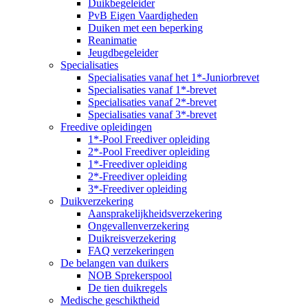
Duikbegeleider
PvB Eigen Vaardigheden
Duiken met een beperking
Reanimatie
Jeugdbegeleider
Specialisaties
Specialisaties vanaf het 1*-Juniorbrevet
Specialisaties vanaf 1*-brevet
Specialisaties vanaf 2*-brevet
Specialisaties vanaf 3*-brevet
Freedive opleidingen
1*-Pool Freediver opleiding
2*-Pool Freediver opleiding
1*-Freediver opleiding
2*-Freediver opleiding
3*-Freediver opleiding
Duikverzekering
Aansprakelijkheidsverzekering
Ongevallenverzekering
Duikreisverzekering
FAQ verzekeringen
De belangen van duikers
NOB Sprekerspool
De tien duikregels
Medische geschiktheid