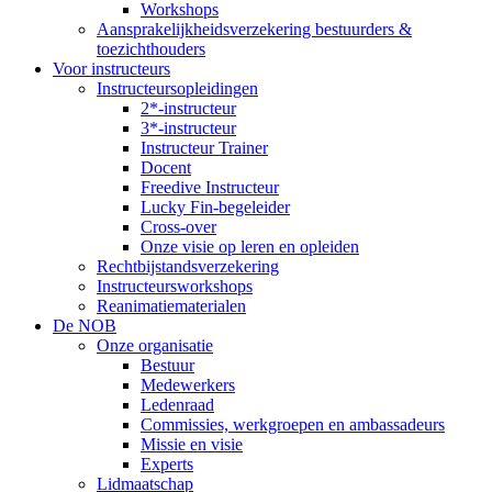
Workshops
Aansprakelijkheidsverzekering bestuurders &
toezichthouders
Voor instructeurs
Instructeursopleidingen
2*-instructeur
3*-instructeur
Instructeur Trainer
Docent
Freedive Instructeur
Lucky Fin-begeleider
Cross-over
Onze visie op leren en opleiden
Rechtbijstandsverzekering
Instructeursworkshops
Reanimatiematerialen
De NOB
Onze organisatie
Bestuur
Medewerkers
Ledenraad
Commissies, werkgroepen en ambassadeurs
Missie en visie
Experts
Lidmaatschap