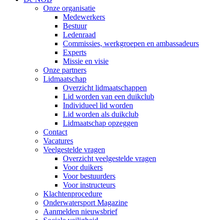
Onze organisatie
Medewerkers
Bestuur
Ledenraad
Commissies, werkgroepen en ambassadeurs
Experts
Missie en visie
Onze partners
Lidmaatschap
Overzicht lidmaatschappen
Lid worden van een duikclub
Individueel lid worden
Lid worden als duikclub
Lidmaatschap opzeggen
Contact
Vacatures
Veelgestelde vragen
Overzicht veelgestelde vragen
Voor duikers
Voor bestuurders
Voor instructeurs
Klachtenprocedure
Onderwatersport Magazine
Aanmelden nieuwsbrief