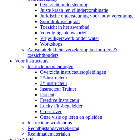
Overzicht ondersteuning
Juiste kraan- en cilindercombinatie
Juridische ondersteuning voor jouw vereniging
Sportduikrisicograaf
Toezicht in het zwembad
Verenigingsnieuwsbrief
Vrijwilligerswerk onder water
Workshops
Aansprakelijkheidsverzekering bestuurders &
toezichthouders
Voor instructeurs
Instructeursopleidingen
Overzicht instructeursopleidingen
2*-instructeur
3*-instructeur
Instructeur Trainer
Docent
Freedive Instructeur
Lucky Fin-begeleider
Cross-over
Onze visie op leren en opleiden
Instructeursworkshops
Rechtbijstandsverzekering
Reanimatiematerialen
De NOB