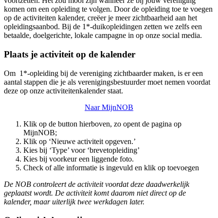
voortzetten. Het zou mooi zijn wanneer ze bij jouw vereniging
komen om een opleiding te volgen. Door de opleiding toe te voegen
op de activiteiten kalender, creëer je meer zichtbaarheid aan het
opleidingsaanbod. Bij de 1*-duikopleidingen zetten we zelfs een
betaalde, doelgerichte, lokale campagne in op onze social media.
Plaats je activiteit op de kalender
Om 1*-opleiding bij de vereniging zichtbaarder maken, is er een
aantal stappen die je als verenigingsbestuurder moet nemen voordat
deze op onze activiteitenkalender staat.
Naar MijnNOB
Klik op de button hierboven, zo opent de pagina op
MijnNOB;
Klik op ‘Nieuwe activiteit opgeven.’
Kies bij ‘Type’ voor ‘brevetopleiding’
Kies bij voorkeur een liggende foto.
Check of alle informatie is ingevuld en klik op toevoegen
De NOB controleert de activiteit voordat deze daadwerkelijk
geplaatst wordt. De activiteit komt daarom niet direct op de
kalender, maar uiterlijk twee werkdagen later.