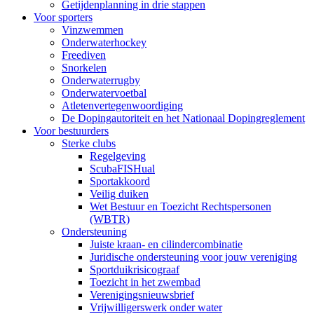
Getijdenplanning in drie stappen
Voor sporters
Vinzwemmen
Onderwaterhockey
Freediven
Snorkelen
Onderwaterrugby
Onderwatervoetbal
Atletenvertegenwoordiging
De Dopingautoriteit en het Nationaal Dopingreglement
Voor bestuurders
Sterke clubs
Regelgeving
ScubaFISHual
Sportakkoord
Veilig duiken
Wet Bestuur en Toezicht Rechtspersonen
(WBTR)
Ondersteuning
Juiste kraan- en cilindercombinatie
Juridische ondersteuning voor jouw vereniging
Sportduikrisicograaf
Toezicht in het zwembad
Verenigingsnieuwsbrief
Vrijwilligerswerk onder water