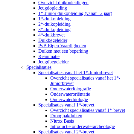
Overzicht duikopleidingen
Jeugdopleiding
1*-Junior duikopleiding (vanaf 12 jaar)
1*-duikopleiding
2*-duikopleiding
3*-duikopleiding
4*-duikbrevet
Duikbegeleider
PvB Eigen Vaardigheden
Duiken met een beperking
Reanimatie
Jeugdbegeleider
Specialisaties
Specialisaties vanaf het 1*-Juniorbrevet
Overzicht specialisaties vanaf het 1*-
Juniorbrevet
Onderwaterfotografie
Onderwateroriëntatie
Onderwaterbiologie
Specialisaties vanaf 1*-brevet
Overzicht specialisaties vanaf 1*-brevet
Droogpakduiken
Nitrox Basis
Introductie onderwaterarcheologie
Specialisaties vanaf 2*-brevet