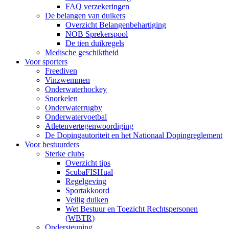
FAQ verzekeringen
De belangen van duikers
Overzicht Belangenbehartiging
NOB Sprekerspool
De tien duikregels
Medische geschiktheid
Voor sporters
Freediven
Vinzwemmen
Onderwaterhockey
Snorkelen
Onderwaterrugby
Onderwatervoetbal
Atletenvertegenwoordiging
De Dopingautoriteit en het Nationaal Dopingreglement
Voor bestuurders
Sterke clubs
Overzicht tips
ScubaFISHual
Regelgeving
Sportakkoord
Veilig duiken
Wet Bestuur en Toezicht Rechtspersonen
(WBTR)
Ondersteuning