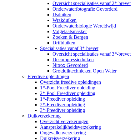
Overzicht specialisaties vanaf 2*-brevet
Onderwaterfotografie Gevorderd
IJsduiken
Wrakduiken
Onderwaterbiologie Wereldwijd
Volgelaatsmasker
Zoeken & Bergen
Driftduiken
Specialisaties vanaf 3*-brevet
Overzicht specialisaties vanaf 3*-brevet
Decompressieduiken
Nitrox Gevorderd
Grotduiktechnieken Open Water
Freedive opleidingen
Overzicht freedive opleidingen
1*-Pool Freediver opleiding
2*-Pool Freediver opleiding
1*-Freediver opleiding
2*-Freediver opleiding
3*-Freediver opleiding
Duikverzekering
Overzicht verzekeringen
Aansprakelijkheidsverzekering
Ongevallenverzekering
Duikreisverzekering