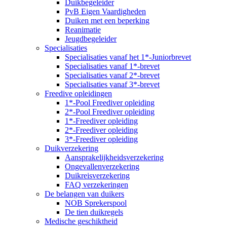
Duikbegeleider
PvB Eigen Vaardigheden
Duiken met een beperking
Reanimatie
Jeugdbegeleider
Specialisaties
Specialisaties vanaf het 1*-Juniorbrevet
Specialisaties vanaf 1*-brevet
Specialisaties vanaf 2*-brevet
Specialisaties vanaf 3*-brevet
Freedive opleidingen
1*-Pool Freediver opleiding
2*-Pool Freediver opleiding
1*-Freediver opleiding
2*-Freediver opleiding
3*-Freediver opleiding
Duikverzekering
Aansprakelijkheidsverzekering
Ongevallenverzekering
Duikreisverzekering
FAQ verzekeringen
De belangen van duikers
NOB Sprekerspool
De tien duikregels
Medische geschiktheid