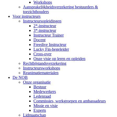
Workshops
Aansprakelijkheidsverzekering bestuurders &
toezichthouders
Voor instructeurs
Instructeursopleidingen
2*-instructeur
3*-instructeur
Instructeur Trainer
Docent
Freedive Instructeur
Lucky Fin-begeleider
Cross-over
Onze visie op leren en opleiden
Rechtbijstandsverzekering
Instructeursworkshops
Reanimatiematerialen
De NOB
Onze organisatie
Bestuur
Medewerkers
Ledenraad
Commissies, werkgroepen en ambassadeurs
Missie en visie
Experts
Lidmaatschap