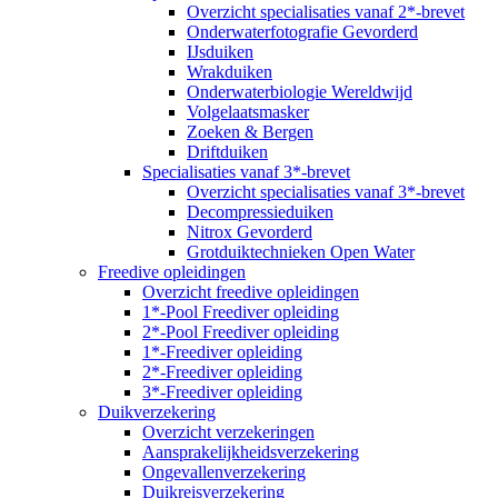
Overzicht specialisaties vanaf 2*-brevet
Onderwaterfotografie Gevorderd
IJsduiken
Wrakduiken
Onderwaterbiologie Wereldwijd
Volgelaatsmasker
Zoeken & Bergen
Driftduiken
Specialisaties vanaf 3*-brevet
Overzicht specialisaties vanaf 3*-brevet
Decompressieduiken
Nitrox Gevorderd
Grotduiktechnieken Open Water
Freedive opleidingen
Overzicht freedive opleidingen
1*-Pool Freediver opleiding
2*-Pool Freediver opleiding
1*-Freediver opleiding
2*-Freediver opleiding
3*-Freediver opleiding
Duikverzekering
Overzicht verzekeringen
Aansprakelijkheidsverzekering
Ongevallenverzekering
Duikreisverzekering