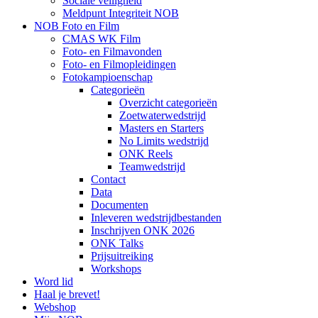
Sociale veiligheid
Meldpunt Integriteit NOB
NOB Foto en Film
CMAS WK Film
Foto- en Filmavonden
Foto- en Filmopleidingen
Fotokampioenschap
Categorieën
Overzicht categorieën
Zoetwaterwedstrijd
Masters en Starters
No Limits wedstrijd
ONK Reels
Teamwedstrijd
Contact
Data
Documenten
Inleveren wedstrijdbestanden
Inschrijven ONK 2026
ONK Talks
Prijsuitreiking
Workshops
Word lid
Haal je brevet!
Webshop