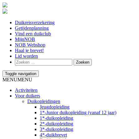
Duikreisverzekering
Getijdenplanning
Vind een duikclub
MijnNOB
NOB Webshop
Haal je brevet!
Lid worden
Toggle navigation
MENU
MENU
Activiteiten
Voor duikers
Duikopleidingen
Jeugdopleiding
1*-Junior duikopleiding (vanaf 12 jaar)
1*-duikopleiding
2*-duikopleiding
3*-duikopleiding
4*-duikbrevet