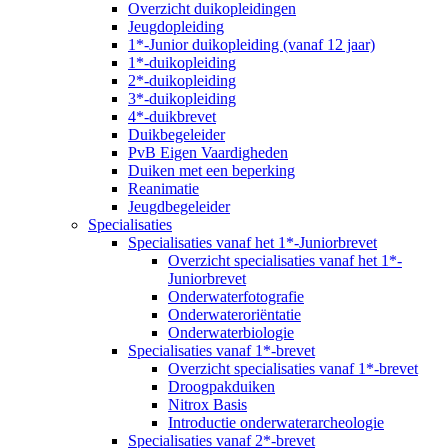
Overzicht duikopleidingen
Jeugdopleiding
1*-Junior duikopleiding (vanaf 12 jaar)
1*-duikopleiding
2*-duikopleiding
3*-duikopleiding
4*-duikbrevet
Duikbegeleider
PvB Eigen Vaardigheden
Duiken met een beperking
Reanimatie
Jeugdbegeleider
Specialisaties
Specialisaties vanaf het 1*-Juniorbrevet
Overzicht specialisaties vanaf het 1*-
Juniorbrevet
Onderwaterfotografie
Onderwateroriëntatie
Onderwaterbiologie
Specialisaties vanaf 1*-brevet
Overzicht specialisaties vanaf 1*-brevet
Droogpakduiken
Nitrox Basis
Introductie onderwaterarcheologie
Specialisaties vanaf 2*-brevet