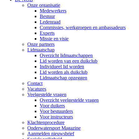
Onze organisatie
Medewerkers
Bestuur
Ledenraad
Commissies, werkgroepen en ambassadeurs
Experts
Missie en visie
Onze partners
Lidmaatschap
Overzicht lidmaatschappen
Lid worden van een duikclub
Individueel lid worden
Lid worden als duikclub
Lidmaatschap opzeggen
Contact
Vacatures
Veelgestelde vragen
Overzicht veelgestelde vragen
Voor duikers
Voor bestuurders
Voor instructeurs
Klachtenprocedure
Onderwatersport Magazine
Aanmelden nieuwsbrief