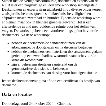
Samen met de Veiligheidscommissie, docenten en experts van de
NOB is er een zorgvuldige en leerzame workshop samengesteld.
Deskundigen en experts gaan uitgebreid in op diverse onderwerpen,
zoals juridische consequenties, duiktechnische veiligheid en
afspraken tussen zwembad en huurder. Tijdens de workshop wordt
er plenair, maar ook in kleinere groepjes gewerkt. Het is een
afwisselende avond met voldoende ruimte voor het stellen van
vragen. De workshop bevat een voorbereidingsopdracht voor de
deelnemers. Na deze workshop:
hebben de deelnemers de aandachtspunten van de
arbeidsinspectie doorgelezen en na discussie begrepen
hebben de deelnemers een materialen risk assessment gedaan
gericht op een zwembadles, waaronder aandacht voor de
kraan-fles-combinatie
zijn er beheersmaatregelen aangereikt om de
geïnventariseerde risico’s te beheersen
kunnen de deelnemers aan de slag voor hun eigen situatie
Iedere deelnemer ontvangt na afloop een certificaat als bewijs van
deelname.
Data en locaties
Donderdagavond 24 oktober 2024 – Clubhuis