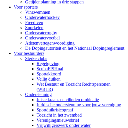
Getijdenplanning in drie stappen
Voor sporters
Vinzwemmen
Onderwaterhockey
Freediven
Snorkelen
Onderwaterrugby
Onderwatervoetbal
Atletenvertegenwoordiging
De Dopingautoriteit en het Nationaal Dopingreglement
Voor bestuurders
Sterke clubs
Regelgeving
ScubaFISHual
Sportakkoord
Veilig duiken
Wet Bestuur en Toezicht Rechtspersonen
(WBTR)
Ondersteuning
Juiste kraan- en cilindercombinatie
Juridische ondersteuning voor jouw vereniging
Sportduikrisicograaf
Toezicht in het zwembad
Verenigingsnieuwsbrief
Vrijwilligerswerk onder water