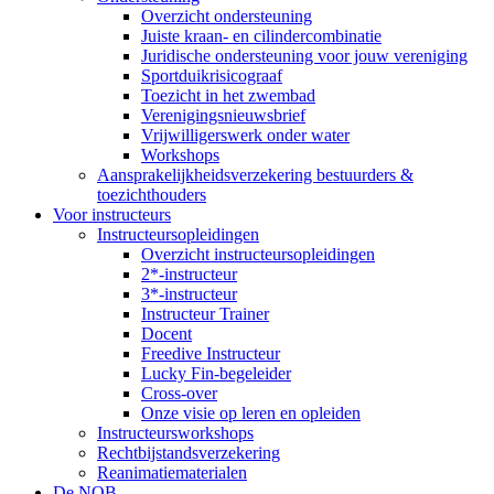
Overzicht ondersteuning
Juiste kraan- en cilindercombinatie
Juridische ondersteuning voor jouw vereniging
Sportduikrisicograaf
Toezicht in het zwembad
Verenigingsnieuwsbrief
Vrijwilligerswerk onder water
Workshops
Aansprakelijkheidsverzekering bestuurders &
toezichthouders
Voor instructeurs
Instructeursopleidingen
Overzicht instructeursopleidingen
2*-instructeur
3*-instructeur
Instructeur Trainer
Docent
Freedive Instructeur
Lucky Fin-begeleider
Cross-over
Onze visie op leren en opleiden
Instructeursworkshops
Rechtbijstandsverzekering
Reanimatiematerialen
De NOB