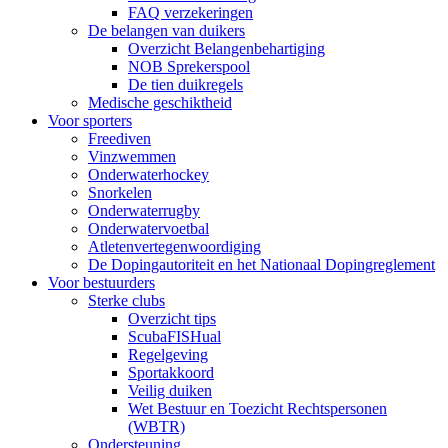
FAQ verzekeringen
De belangen van duikers
Overzicht Belangenbehartiging
NOB Sprekerspool
De tien duikregels
Medische geschiktheid
Voor sporters
Freediven
Vinzwemmen
Onderwaterhockey
Snorkelen
Onderwaterrugby
Onderwatervoetbal
Atletenvertegenwoordiging
De Dopingautoriteit en het Nationaal Dopingreglement
Voor bestuurders
Sterke clubs
Overzicht tips
ScubaFISHual
Regelgeving
Sportakkoord
Veilig duiken
Wet Bestuur en Toezicht Rechtspersonen
(WBTR)
Ondersteuning