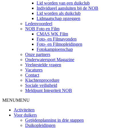
Lid worden van een duikclub
Individueel aansluiten bij de NOB
Lid worden als duikclub
Lidmaatschap opzeggen
Ledenvoordeel
NOB Foto en Film
CMAS WK Film
Foto- en Filmavonden
Foto- en Filmopleidingen
Fotokampioenschap
Onze partners
Onderwatersport Magazine
Veelgestelde vragen
Vacatures
Contact
Klachtenprocedure
Sociale veiligheid
Meldpunt Integriteit NOB
MENU
MENU
Activiteiten
Voor duikers
Getijdenplanning in drie stappen
Duikopleidingen