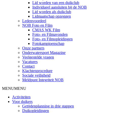
Lid worden van een duikclub
Individueel aansluiten bij de NOB
Lid worden als duikclub
Lidmaatschap opzeggen
Ledenvoordeel
NOB Foto en Film
CMAS WK Film
Foto- en Filmavonden
Foto- en Filmopleidingen
Fotokampioenschap
Onze partners
Onderwatersport Magazine
Veelgestelde vragen
Vacatures
Contact
Klachtenprocedure
Sociale veiligheid
Meldpunt Integriteit NOB
MENU
MENU
Activiteiten
Voor duikers
Getijdenplanning in drie stappen
Duikopleidingen