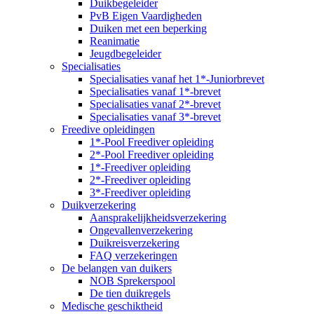
Duikbegeleider
PvB Eigen Vaardigheden
Duiken met een beperking
Reanimatie
Jeugdbegeleider
Specialisaties
Specialisaties vanaf het 1*-Juniorbrevet
Specialisaties vanaf 1*-brevet
Specialisaties vanaf 2*-brevet
Specialisaties vanaf 3*-brevet
Freedive opleidingen
1*-Pool Freediver opleiding
2*-Pool Freediver opleiding
1*-Freediver opleiding
2*-Freediver opleiding
3*-Freediver opleiding
Duikverzekering
Aansprakelijkheidsverzekering
Ongevallenverzekering
Duikreisverzekering
FAQ verzekeringen
De belangen van duikers
NOB Sprekerspool
De tien duikregels
Medische geschiktheid