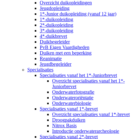
Overzicht duikopleidingen
Jeugdopleiding
1*-Junior duikopleiding (vanaf 12 jaar)
1*-duikopleiding
2*-duikopleiding
3*-duikopleiding
4*-duikbrevet
Duikbegeleider
PvB Eigen Vaardigheden
Duiken met een beperking
Reanimatie
Jeugdbegeleider
Specialisaties
Specialisaties vanaf het 1*-Juniorbrevet
Overzicht specialisaties vanaf het 1*-
Juniorbrevet
Onderwaterfotografie
Onderwateroriëntatie
Onderwaterbiologie
Specialisaties vanaf 1*-brevet
Overzicht specialisaties vanaf 1*-brevet
Droogpakduiken
Nitrox Basis
Introductie onderwaterarcheologie
Specialisaties vanaf 2*-brevet