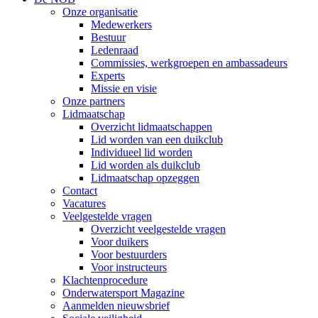
Onze organisatie
Medewerkers
Bestuur
Ledenraad
Commissies, werkgroepen en ambassadeurs
Experts
Missie en visie
Onze partners
Lidmaatschap
Overzicht lidmaatschappen
Lid worden van een duikclub
Individueel lid worden
Lid worden als duikclub
Lidmaatschap opzeggen
Contact
Vacatures
Veelgestelde vragen
Overzicht veelgestelde vragen
Voor duikers
Voor bestuurders
Voor instructeurs
Klachtenprocedure
Onderwatersport Magazine
Aanmelden nieuwsbrief