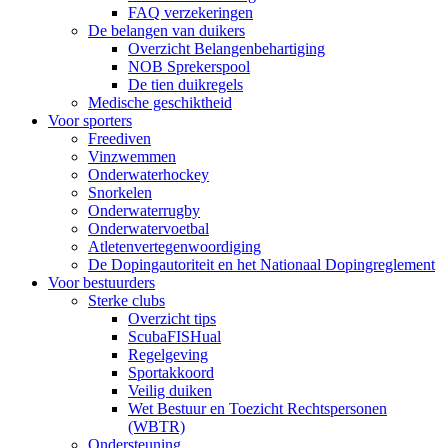
FAQ verzekeringen
De belangen van duikers
Overzicht Belangenbehartiging
NOB Sprekerspool
De tien duikregels
Medische geschiktheid
Voor sporters
Freediven
Vinzwemmen
Onderwaterhockey
Snorkelen
Onderwaterrugby
Onderwatervoetbal
Atletenvertegenwoordiging
De Dopingautoriteit en het Nationaal Dopingreglement
Voor bestuurders
Sterke clubs
Overzicht tips
ScubaFISHual
Regelgeving
Sportakkoord
Veilig duiken
Wet Bestuur en Toezicht Rechtspersonen
(WBTR)
Ondersteuning