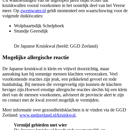
Uit waarnemingen van de afgelopen jaren blijkt echter dat
kruiskwallen vooral voorkomen in het oostelijk deel van het Veerse
meer. Op
zwemwater.nl
geldt momenteel een waarschuwing voor de
volgende duiklocaties:
Wolphaartsdijk Schelphoek
Strandje Geersdijk
De Japanse Kruiskwal (beeld: GGD Zeeland)
Mogelijke allergische reactie
De Japanse kruiskwal is klein en vrijwel doorzichtig, maar
aanraking kan bij sommige mensen klachten veroorzaken. Veel
voorkomende reacties zijn jeuk, een prikkelend gevoel en rode
huiduitslag. Bij mensen die overgevoelig zijn kunnen de klachten
heviger zijn.Hoewel ernstige allergische reacties slechts bij een klein
deel van de mensen voorkomen, adviseert de provincie alert te zijn
en contact met de kwal zoveel mogelijk te vermijden.
Meer informatie over gezondheidsklachten is te vinden via de GGD
Zeeland:
www.ggdzeeland.nl/kruiskwal
.
Vermijd gebieden met wier