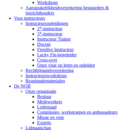
Workshops
Aansprakelijkheidsverzekering bestuurders &
toezichthouders
Voor instructeurs
Instructeursopleidingen
2*-instructeur
3*-instructeur
Instructeur Trainer
Docent
Freedive Instructeur
Lucky Fin-begeleider
Cross-over
Onze visie op leren en opleiden
Rechtbijstandsverzekering
Instructeursworkshops
Reanimatiematerialen
De NOB
Onze organisatie
Bestuur
Medewerkers
Ledenraad
Commissies, werkgroepen en ambassadeurs
Missie en visie
Experts
Lidmaatschap