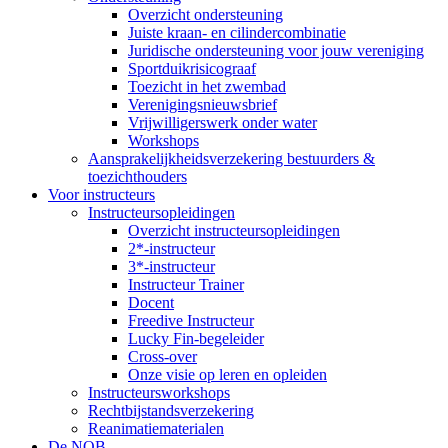
Overzicht ondersteuning
Juiste kraan- en cilindercombinatie
Juridische ondersteuning voor jouw vereniging
Sportduikrisicograaf
Toezicht in het zwembad
Verenigingsnieuwsbrief
Vrijwilligerswerk onder water
Workshops
Aansprakelijkheidsverzekering bestuurders &
toezichthouders
Voor instructeurs
Instructeursopleidingen
Overzicht instructeursopleidingen
2*-instructeur
3*-instructeur
Instructeur Trainer
Docent
Freedive Instructeur
Lucky Fin-begeleider
Cross-over
Onze visie op leren en opleiden
Instructeursworkshops
Rechtbijstandsverzekering
Reanimatiematerialen
De NOB