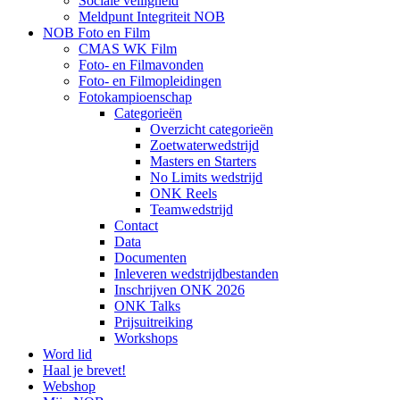
Sociale veiligheid
Meldpunt Integriteit NOB
NOB Foto en Film
CMAS WK Film
Foto- en Filmavonden
Foto- en Filmopleidingen
Fotokampioenschap
Categorieën
Overzicht categorieën
Zoetwaterwedstrijd
Masters en Starters
No Limits wedstrijd
ONK Reels
Teamwedstrijd
Contact
Data
Documenten
Inleveren wedstrijdbestanden
Inschrijven ONK 2026
ONK Talks
Prijsuitreiking
Workshops
Word lid
Haal je brevet!
Webshop