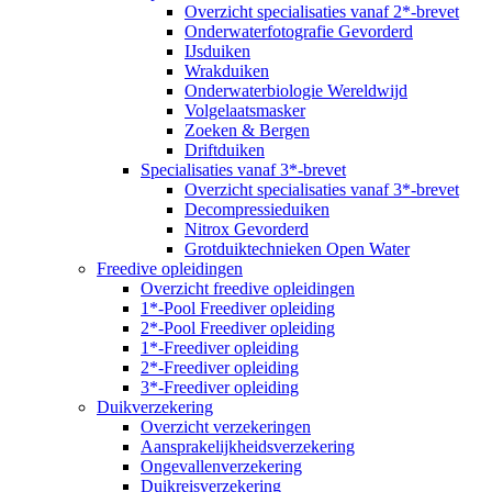
Overzicht specialisaties vanaf 2*-brevet
Onderwaterfotografie Gevorderd
IJsduiken
Wrakduiken
Onderwaterbiologie Wereldwijd
Volgelaatsmasker
Zoeken & Bergen
Driftduiken
Specialisaties vanaf 3*-brevet
Overzicht specialisaties vanaf 3*-brevet
Decompressieduiken
Nitrox Gevorderd
Grotduiktechnieken Open Water
Freedive opleidingen
Overzicht freedive opleidingen
1*-Pool Freediver opleiding
2*-Pool Freediver opleiding
1*-Freediver opleiding
2*-Freediver opleiding
3*-Freediver opleiding
Duikverzekering
Overzicht verzekeringen
Aansprakelijkheidsverzekering
Ongevallenverzekering
Duikreisverzekering