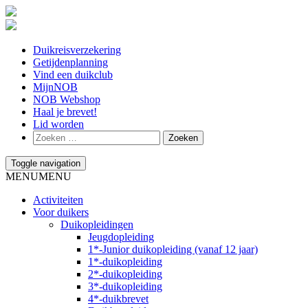
Duikreisverzekering
Getijdenplanning
Vind een duikclub
MijnNOB
NOB Webshop
Haal je brevet!
Lid worden
Toggle navigation
MENU
MENU
Activiteiten
Voor duikers
Duikopleidingen
Jeugdopleiding
1*-Junior duikopleiding (vanaf 12 jaar)
1*-duikopleiding
2*-duikopleiding
3*-duikopleiding
4*-duikbrevet