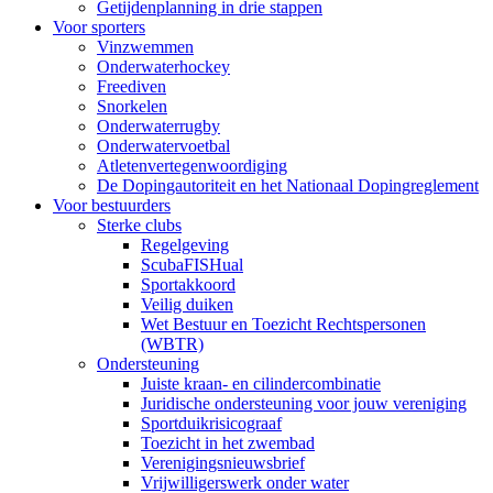
Getijdenplanning in drie stappen
Voor sporters
Vinzwemmen
Onderwaterhockey
Freediven
Snorkelen
Onderwaterrugby
Onderwatervoetbal
Atletenvertegenwoordiging
De Dopingautoriteit en het Nationaal Dopingreglement
Voor bestuurders
Sterke clubs
Regelgeving
ScubaFISHual
Sportakkoord
Veilig duiken
Wet Bestuur en Toezicht Rechtspersonen
(WBTR)
Ondersteuning
Juiste kraan- en cilindercombinatie
Juridische ondersteuning voor jouw vereniging
Sportduikrisicograaf
Toezicht in het zwembad
Verenigingsnieuwsbrief
Vrijwilligerswerk onder water