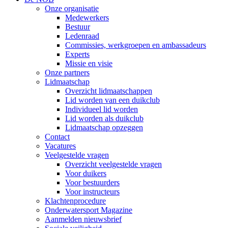
Onze organisatie
Medewerkers
Bestuur
Ledenraad
Commissies, werkgroepen en ambassadeurs
Experts
Missie en visie
Onze partners
Lidmaatschap
Overzicht lidmaatschappen
Lid worden van een duikclub
Individueel lid worden
Lid worden als duikclub
Lidmaatschap opzeggen
Contact
Vacatures
Veelgestelde vragen
Overzicht veelgestelde vragen
Voor duikers
Voor bestuurders
Voor instructeurs
Klachtenprocedure
Onderwatersport Magazine
Aanmelden nieuwsbrief