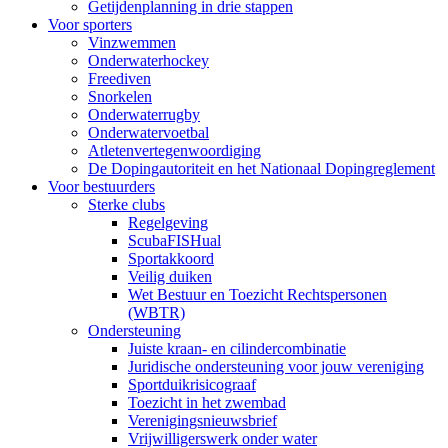
Getijdenplanning in drie stappen
Voor sporters
Vinzwemmen
Onderwaterhockey
Freediven
Snorkelen
Onderwaterrugby
Onderwatervoetbal
Atletenvertegenwoordiging
De Dopingautoriteit en het Nationaal Dopingreglement
Voor bestuurders
Sterke clubs
Regelgeving
ScubaFISHual
Sportakkoord
Veilig duiken
Wet Bestuur en Toezicht Rechtspersonen
(WBTR)
Ondersteuning
Juiste kraan- en cilindercombinatie
Juridische ondersteuning voor jouw vereniging
Sportduikrisicograaf
Toezicht in het zwembad
Verenigingsnieuwsbrief
Vrijwilligerswerk onder water