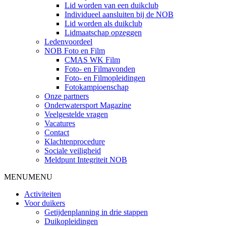
Lid worden van een duikclub
Individueel aansluiten bij de NOB
Lid worden als duikclub
Lidmaatschap opzeggen
Ledenvoordeel
NOB Foto en Film
CMAS WK Film
Foto- en Filmavonden
Foto- en Filmopleidingen
Fotokampioenschap
Onze partners
Onderwatersport Magazine
Veelgestelde vragen
Vacatures
Contact
Klachtenprocedure
Sociale veiligheid
Meldpunt Integriteit NOB
MENU
MENU
Activiteiten
Voor duikers
Getijdenplanning in drie stappen
Duikopleidingen