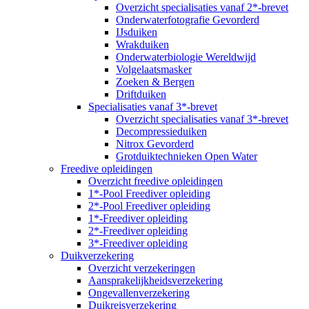
Overzicht specialisaties vanaf 2*-brevet
Onderwaterfotografie Gevorderd
IJsduiken
Wrakduiken
Onderwaterbiologie Wereldwijd
Volgelaatsmasker
Zoeken & Bergen
Driftduiken
Specialisaties vanaf 3*-brevet
Overzicht specialisaties vanaf 3*-brevet
Decompressieduiken
Nitrox Gevorderd
Grotduiktechnieken Open Water
Freedive opleidingen
Overzicht freedive opleidingen
1*-Pool Freediver opleiding
2*-Pool Freediver opleiding
1*-Freediver opleiding
2*-Freediver opleiding
3*-Freediver opleiding
Duikverzekering
Overzicht verzekeringen
Aansprakelijkheidsverzekering
Ongevallenverzekering
Duikreisverzekering