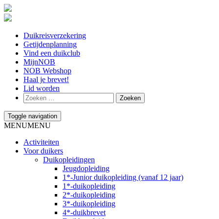
Duikreisverzekering
Getijdenplanning
Vind een duikclub
MijnNOB
NOB Webshop
Haal je brevet!
Lid worden
Toggle navigation
MENU
MENU
Activiteiten
Voor duikers
Duikopleidingen
Jeugdopleiding
1*-Junior duikopleiding (vanaf 12 jaar)
1*-duikopleiding
2*-duikopleiding
3*-duikopleiding
4*-duikbrevet