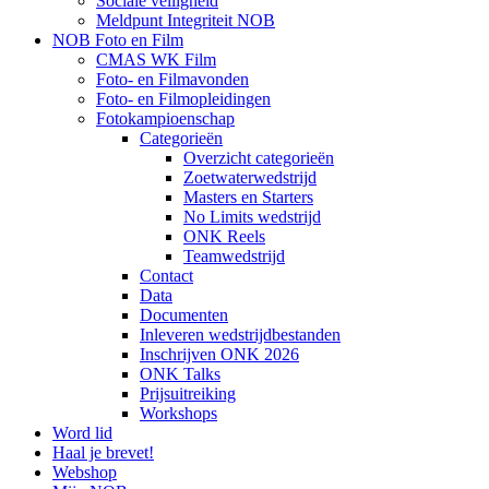
Sociale veiligheid
Meldpunt Integriteit NOB
NOB Foto en Film
CMAS WK Film
Foto- en Filmavonden
Foto- en Filmopleidingen
Fotokampioenschap
Categorieën
Overzicht categorieën
Zoetwaterwedstrijd
Masters en Starters
No Limits wedstrijd
ONK Reels
Teamwedstrijd
Contact
Data
Documenten
Inleveren wedstrijdbestanden
Inschrijven ONK 2026
ONK Talks
Prijsuitreiking
Workshops
Word lid
Haal je brevet!
Webshop