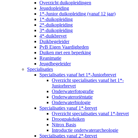
Overzicht duikopleidingen
Jeugdopleiding
1*-Junior duikopleiding (vanaf 12 jaar)
1*-duikopleiding
2*-duikopleiding
3*-duikopleiding
4*-duikbrevet
Duikbegeleider
PvB Eigen Vaardigheden
Duiken met een beperking
Reanimatie
Jeugdbegeleider
Specialisaties
Specialisaties vanaf het 1*-Juniorbrevet
Overzicht specialisaties vanaf het 1*-
Juniorbrevet
Onderwaterfotografie
Onderwateroriëntatie
Onderwaterbiologie
Specialisaties vanaf 1*-brevet
Overzicht specialisaties vanaf 1*-brevet
Droogpakduiken
Nitrox Basis
Introductie onderwaterarcheologie
Specialisaties vanaf 2*-brevet