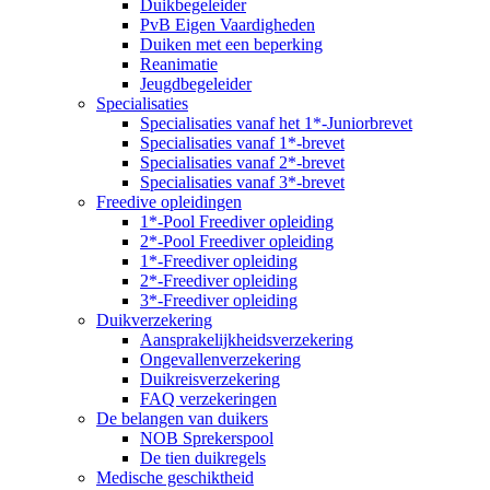
Duikbegeleider
PvB Eigen Vaardigheden
Duiken met een beperking
Reanimatie
Jeugdbegeleider
Specialisaties
Specialisaties vanaf het 1*-Juniorbrevet
Specialisaties vanaf 1*-brevet
Specialisaties vanaf 2*-brevet
Specialisaties vanaf 3*-brevet
Freedive opleidingen
1*-Pool Freediver opleiding
2*-Pool Freediver opleiding
1*-Freediver opleiding
2*-Freediver opleiding
3*-Freediver opleiding
Duikverzekering
Aansprakelijkheidsverzekering
Ongevallenverzekering
Duikreisverzekering
FAQ verzekeringen
De belangen van duikers
NOB Sprekerspool
De tien duikregels
Medische geschiktheid