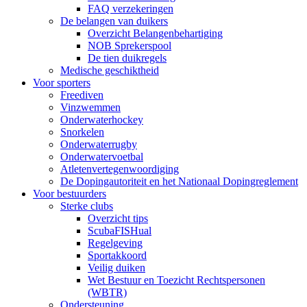
FAQ verzekeringen
De belangen van duikers
Overzicht Belangenbehartiging
NOB Sprekerspool
De tien duikregels
Medische geschiktheid
Voor sporters
Freediven
Vinzwemmen
Onderwaterhockey
Snorkelen
Onderwaterrugby
Onderwatervoetbal
Atletenvertegenwoordiging
De Dopingautoriteit en het Nationaal Dopingreglement
Voor bestuurders
Sterke clubs
Overzicht tips
ScubaFISHual
Regelgeving
Sportakkoord
Veilig duiken
Wet Bestuur en Toezicht Rechtspersonen
(WBTR)
Ondersteuning