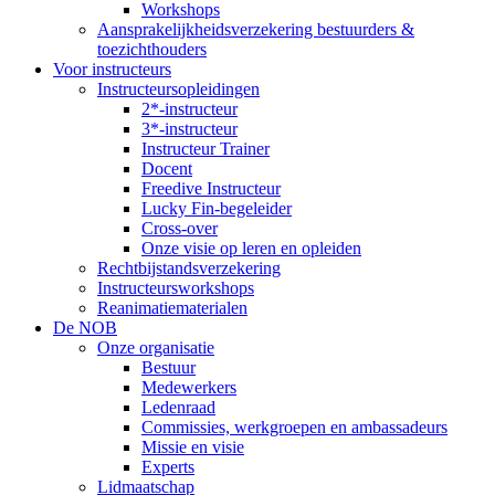
Workshops
Aansprakelijkheidsverzekering bestuurders &
toezichthouders
Voor instructeurs
Instructeursopleidingen
2*-instructeur
3*-instructeur
Instructeur Trainer
Docent
Freedive Instructeur
Lucky Fin-begeleider
Cross-over
Onze visie op leren en opleiden
Rechtbijstandsverzekering
Instructeursworkshops
Reanimatiematerialen
De NOB
Onze organisatie
Bestuur
Medewerkers
Ledenraad
Commissies, werkgroepen en ambassadeurs
Missie en visie
Experts
Lidmaatschap