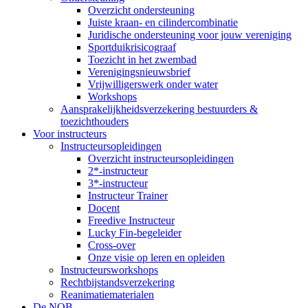
Overzicht ondersteuning
Juiste kraan- en cilindercombinatie
Juridische ondersteuning voor jouw vereniging
Sportduikrisicograaf
Toezicht in het zwembad
Verenigingsnieuwsbrief
Vrijwilligerswerk onder water
Workshops
Aansprakelijkheidsverzekering bestuurders &
toezichthouders
Voor instructeurs
Instructeursopleidingen
Overzicht instructeursopleidingen
2*-instructeur
3*-instructeur
Instructeur Trainer
Docent
Freedive Instructeur
Lucky Fin-begeleider
Cross-over
Onze visie op leren en opleiden
Instructeursworkshops
Rechtbijstandsverzekering
Reanimatiematerialen
De NOB