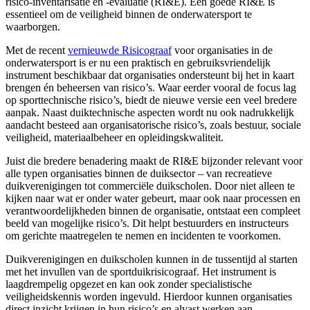
risico-inventarisatie en -evaluatie (RI&E). Een goede RI&E is
essentieel om de veiligheid binnen de onderwatersport te
waarborgen.
Met de recent
vernieuwde Risicograaf
voor organisaties in de
onderwatersport is er nu een praktisch en gebruiksvriendelijk
instrument beschikbaar dat organisaties ondersteunt bij het in kaart
brengen én beheersen van risico’s. Waar eerder vooral de focus lag
op sporttechnische risico’s, biedt de nieuwe versie een veel bredere
aanpak. Naast duiktechnische aspecten wordt nu ook nadrukkelijk
aandacht besteed aan organisatorische risico’s, zoals bestuur, sociale
veiligheid, materiaalbeheer en opleidingskwaliteit.
Juist die bredere benadering maakt de RI&E bijzonder relevant voor
alle typen organisaties binnen de duiksector – van recreatieve
duikverenigingen tot commerciële duikscholen. Door niet alleen te
kijken naar wat er onder water gebeurt, maar ook naar processen en
verantwoordelijkheden binnen de organisatie, ontstaat een compleet
beeld van mogelijke risico’s. Dit helpt bestuurders en instructeurs
om gerichte maatregelen te nemen en incidenten te voorkomen.
Duikverenigingen en duikscholen kunnen in de tussentijd al starten
met het invullen van de sportduikrisicograaf. Het instrument is
laagdrempelig opgezet en kan ook zonder specialistische
veiligheidskennis worden ingevuld. Hierdoor kunnen organisaties
direct inzicht krijgen in hun risico’s en alvast werken aan