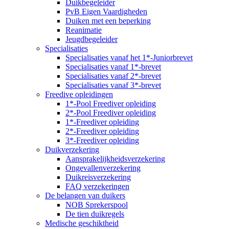
Duikbegeleider
PvB Eigen Vaardigheden
Duiken met een beperking
Reanimatie
Jeugdbegeleider
Specialisaties
Specialisaties vanaf het 1*-Juniorbrevet
Specialisaties vanaf 1*-brevet
Specialisaties vanaf 2*-brevet
Specialisaties vanaf 3*-brevet
Freedive opleidingen
1*-Pool Freediver opleiding
2*-Pool Freediver opleiding
1*-Freediver opleiding
2*-Freediver opleiding
3*-Freediver opleiding
Duikverzekering
Aansprakelijkheidsverzekering
Ongevallenverzekering
Duikreisverzekering
FAQ verzekeringen
De belangen van duikers
NOB Sprekerspool
De tien duikregels
Medische geschiktheid