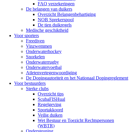
FAQ verzekeringen
De belangen van duikers
Overzicht Belangenbehartiging
NOB Sprekerspool
De tien duikregels
Medische geschiktheid
Voor sporters
Freediven
Vinzwemmen
Onderwaterhockey
Snorkelen
Onderwaterrugby
Onderwatervoetbal
Atletenvertegenwoordiging
De Dopingautoriteit en het Nationaal Dopingreglement
Voor bestuurders
Sterke clubs
Overzicht tips
ScubaFISHual
Regelgeving
Sportakkoord
Veilig duiken
Wet Bestuur en Toezicht Rechtspersonen
(WBTR)
Ondersteuning