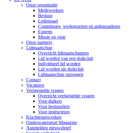
Onze organisatie
Medewerkers
Bestuur
Ledenraad
Commissies, werkgroepen en ambassadeurs
Experts
Missie en visie
Onze partners
Lidmaatschap
Overzicht lidmaatschappen
Lid worden van een duikclub
Individueel lid worden
Lid worden als duikclub
Lidmaatschap opzeggen
Contact
Vacatures
Veelgestelde vragen
Overzicht veelgestelde vragen
Voor duikers
Voor bestuurders
Voor instructeurs
Klachtenprocedure
Onderwatersport Magazine
Aanmelden nieuwsbrief