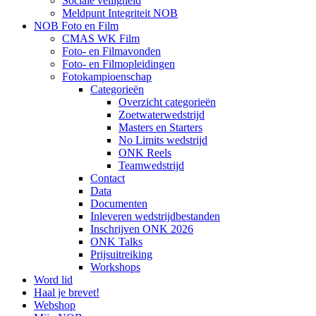
Sociale veiligheid
Meldpunt Integriteit NOB
NOB Foto en Film
CMAS WK Film
Foto- en Filmavonden
Foto- en Filmopleidingen
Fotokampioenschap
Categorieën
Overzicht categorieën
Zoetwaterwedstrijd
Masters en Starters
No Limits wedstrijd
ONK Reels
Teamwedstrijd
Contact
Data
Documenten
Inleveren wedstrijdbestanden
Inschrijven ONK 2026
ONK Talks
Prijsuitreiking
Workshops
Word lid
Haal je brevet!
Webshop