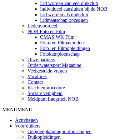
Lid worden van een duikclub
Individueel aansluiten bij de NOB
Lid worden als duikclub
Lidmaatschap opzeggen
Ledenvoordeel
NOB Foto en Film
CMAS WK Film
Foto- en Filmavonden
Foto- en Filmopleidingen
Fotokampioenschap
Onze partners
Onderwatersport Magazine
Veelgestelde vragen
Vacatures
Contact
Klachtenprocedure
Sociale veiligheid
Meldpunt Integriteit NOB
MENU
MENU
Activiteiten
Voor duikers
Getijdenplanning in drie stappen
Duikopleidingen