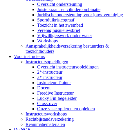
Overzicht ondersteuning
Juiste kraan- en cilindercombinatie
Juridische ondersteuning voor jouw vereniging
Sportduikrisicograaf
Toezicht in het zwembad
Verenigingsnieuwsbrief
Vrijwilligerswerk onder water
Workshops
Aansprakelijkheidsverzekering bestuurders &
toezichthouders
Voor instructeurs
Instructeursopleidingen
Overzicht instructeursopleidingen
2*-instructeur
3*-instructeur
Instructeur Trainer
Docent
Freedive Instructeur
Lucky Fin-begeleider
Cross-over
Onze visie op leren en opleiden
Instructeursworkshops
Rechtbijstandsverzekering
Reanimatiematerialen
De NOB