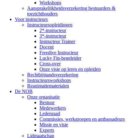
Workshops
Aansprakelijkheidsverzekering bestuurders &
toezichthouders
Voor instructeurs
Instructeursopleidingen
2*-instructeur
3*-instructeur
Instructeur Trainer
Docent
Freedive Instructeur
Lucky Fin-begeleider
Cross-over
Onze visie op leren en opleiden
Rechtbijstandsverzekering
Instructeursworkshops
Reanimatiematerialen
De NOB
Onze organisatie
Bestuur
Medewerkers
Ledenraad
Commissies, werkgroepen en ambassadeurs
Missie en visie
Experts
Lidmaatschap