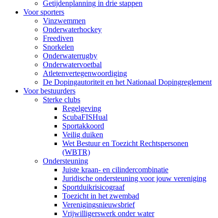
Getijdenplanning in drie stappen
Voor sporters
Vinzwemmen
Onderwaterhockey
Freediven
Snorkelen
Onderwaterrugby
Onderwatervoetbal
Atletenvertegenwoordiging
De Dopingautoriteit en het Nationaal Dopingreglement
Voor bestuurders
Sterke clubs
Regelgeving
ScubaFISHual
Sportakkoord
Veilig duiken
Wet Bestuur en Toezicht Rechtspersonen
(WBTR)
Ondersteuning
Juiste kraan- en cilindercombinatie
Juridische ondersteuning voor jouw vereniging
Sportduikrisicograaf
Toezicht in het zwembad
Verenigingsnieuwsbrief
Vrijwilligerswerk onder water