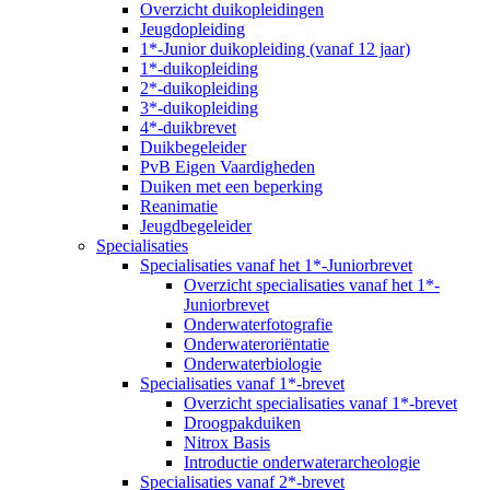
Overzicht duikopleidingen
Jeugdopleiding
1*-Junior duikopleiding (vanaf 12 jaar)
1*-duikopleiding
2*-duikopleiding
3*-duikopleiding
4*-duikbrevet
Duikbegeleider
PvB Eigen Vaardigheden
Duiken met een beperking
Reanimatie
Jeugdbegeleider
Specialisaties
Specialisaties vanaf het 1*-Juniorbrevet
Overzicht specialisaties vanaf het 1*-
Juniorbrevet
Onderwaterfotografie
Onderwateroriëntatie
Onderwaterbiologie
Specialisaties vanaf 1*-brevet
Overzicht specialisaties vanaf 1*-brevet
Droogpakduiken
Nitrox Basis
Introductie onderwaterarcheologie
Specialisaties vanaf 2*-brevet