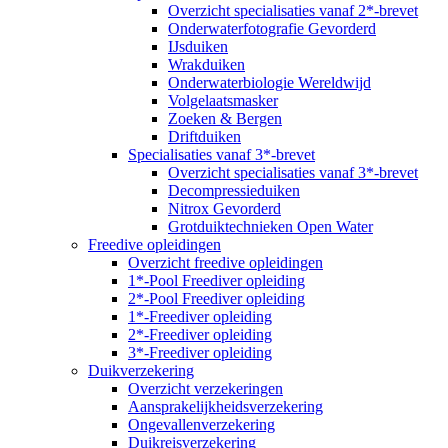
Overzicht specialisaties vanaf 2*-brevet
Onderwaterfotografie Gevorderd
IJsduiken
Wrakduiken
Onderwaterbiologie Wereldwijd
Volgelaatsmasker
Zoeken & Bergen
Driftduiken
Specialisaties vanaf 3*-brevet
Overzicht specialisaties vanaf 3*-brevet
Decompressieduiken
Nitrox Gevorderd
Grotduiktechnieken Open Water
Freedive opleidingen
Overzicht freedive opleidingen
1*-Pool Freediver opleiding
2*-Pool Freediver opleiding
1*-Freediver opleiding
2*-Freediver opleiding
3*-Freediver opleiding
Duikverzekering
Overzicht verzekeringen
Aansprakelijkheidsverzekering
Ongevallenverzekering
Duikreisverzekering