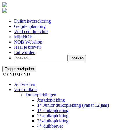
Duikreisverzekering
Getijdenplanning
Vind een duikclub
MijnNOB
NOB Webshop
Haal je brevet!
Lid worden
Toggle navigation
MENU
MENU
Activiteiten
Voor duikers
Duikopleidingen
Jeugdopleiding
1*-Junior duikopleiding (vanaf 12 jaar)
1*-duikopleiding
2*-duikopleiding
3*-duikopleiding
4*-duikbrevet