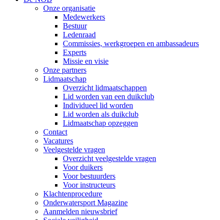
Onze organisatie
Medewerkers
Bestuur
Ledenraad
Commissies, werkgroepen en ambassadeurs
Experts
Missie en visie
Onze partners
Lidmaatschap
Overzicht lidmaatschappen
Lid worden van een duikclub
Individueel lid worden
Lid worden als duikclub
Lidmaatschap opzeggen
Contact
Vacatures
Veelgestelde vragen
Overzicht veelgestelde vragen
Voor duikers
Voor bestuurders
Voor instructeurs
Klachtenprocedure
Onderwatersport Magazine
Aanmelden nieuwsbrief