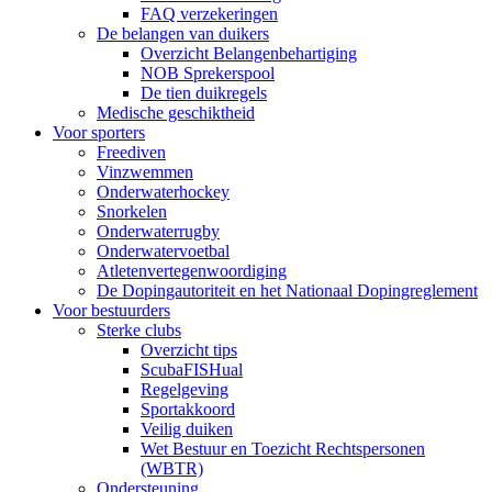
FAQ verzekeringen
De belangen van duikers
Overzicht Belangenbehartiging
NOB Sprekerspool
De tien duikregels
Medische geschiktheid
Voor sporters
Freediven
Vinzwemmen
Onderwaterhockey
Snorkelen
Onderwaterrugby
Onderwatervoetbal
Atletenvertegenwoordiging
De Dopingautoriteit en het Nationaal Dopingreglement
Voor bestuurders
Sterke clubs
Overzicht tips
ScubaFISHual
Regelgeving
Sportakkoord
Veilig duiken
Wet Bestuur en Toezicht Rechtspersonen
(WBTR)
Ondersteuning