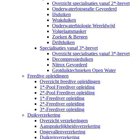
Overzicht specialisaties vanaf 2*-brevet
Onderwaterfotografie Gevorderd
IJsduiken
Wrakduiken
Onderwaterbiologie Wereldwijd
Volgelaatsmasker
Zoeken & Bergen
Driftduiken
Specialisaties vanaf 3*-brevet
Overzicht specialisaties vanaf 3*-brevet
Decompressieduiken
Nitrox Gevorderd
Grotduiktechnieken Open Water
Freedive opleidingen
Overzicht freedive opleidingen
1*-Pool Freediver opleiding
2*-Pool Freediver opleiding
1*-Freediver opleiding
2*-Freediver opleiding
3*-Freediver opleiding
Duikverzekering
Overzicht verzekeringen
Aansprakelijkheidsverzekering
Ongevallenverzekering
Duikreisverzekering