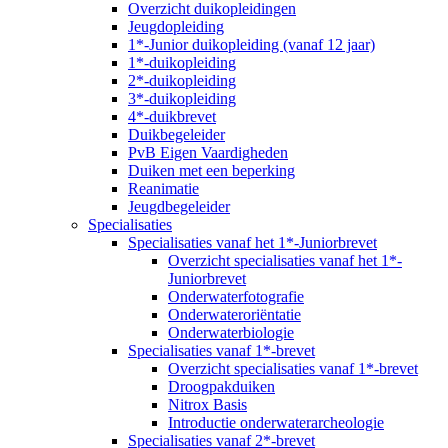
Overzicht duikopleidingen
Jeugdopleiding
1*-Junior duikopleiding (vanaf 12 jaar)
1*-duikopleiding
2*-duikopleiding
3*-duikopleiding
4*-duikbrevet
Duikbegeleider
PvB Eigen Vaardigheden
Duiken met een beperking
Reanimatie
Jeugdbegeleider
Specialisaties
Specialisaties vanaf het 1*-Juniorbrevet
Overzicht specialisaties vanaf het 1*-
Juniorbrevet
Onderwaterfotografie
Onderwateroriëntatie
Onderwaterbiologie
Specialisaties vanaf 1*-brevet
Overzicht specialisaties vanaf 1*-brevet
Droogpakduiken
Nitrox Basis
Introductie onderwaterarcheologie
Specialisaties vanaf 2*-brevet