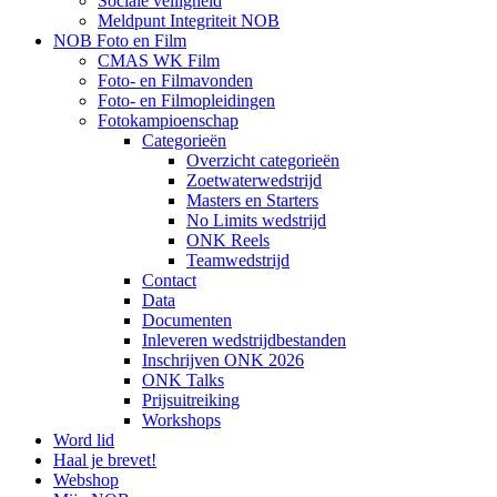
Sociale veiligheid
Meldpunt Integriteit NOB
NOB Foto en Film
CMAS WK Film
Foto- en Filmavonden
Foto- en Filmopleidingen
Fotokampioenschap
Categorieën
Overzicht categorieën
Zoetwaterwedstrijd
Masters en Starters
No Limits wedstrijd
ONK Reels
Teamwedstrijd
Contact
Data
Documenten
Inleveren wedstrijdbestanden
Inschrijven ONK 2026
ONK Talks
Prijsuitreiking
Workshops
Word lid
Haal je brevet!
Webshop