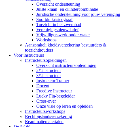
Overzicht ondersteuning
Juiste kraan- en cilindercombinatie
Juridische ondersteuning voor jouw vereniging
Sportduikrisicograaf
Toezicht in het zwembad
Verenigingsnieuwsbrief
Vrijwilligerswerk onder water
Workshops
Aansprakelijkheidsverzekering bestuurders &
toezichthouders
Voor instructeurs
Instructeursopleidingen
Overzicht instructeursopleidingen
2*-instructeur
3*-instructeur
Instructeur Trainer
Docent
Freedive Instructeur
Lucky Fin-begeleider
Cross-over
Onze visie op leren en opleiden
Instructeursworkshops
Rechtbijstandsverzekering
Reanimatiematerialen
De NOB