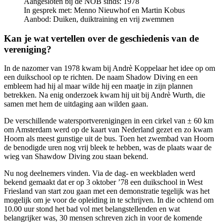
Aangesloten bij de NOB sinds: 1978
In gesprek met: Menno Nieuwhof en Martin Kobus
Aanbod: Duiken, duiktraining en vrij zwemmen
Kan je wat vertellen over de geschiedenis van de
vereniging?
In de nazomer van 1978 kwam bij Andrè Koppelaar het idee op om
een duikschool op te richten. De naam Shadow Diving en een
embleem had hij al maar wilde hij een maatje in zijn plannen
betrekken. Na enig onderzoek kwam hij uit bij Andrè Wurth, die
samen met hem de uitdaging aan wilden gaan.
De verschillende watersportverenigingen in een cirkel van ± 60 km
om Amsterdam werd op de kaart van Nederland gezet en zo kwam
Hoorn als meest gunstige uit de bus. Toen het zwembad van Hoorn
de benodigde uren nog vrij bleek te hebben, was de plaats waar de
wieg van Shawdow Diving zou staan bekend.
Nu nog deelnemers vinden. Via de dag- en weekbladen werd
bekend gemaakt dat er op 3 oktober ’78 een duikschool in West
Friesland van start zou gaan met een demonstratie tegelijk was het
mogelijk om je voor de opleiding in te schrijven. In die ochtend om
10.00 uur stond het bad vol met belangstellenden en wat
belangrijker was, 30 mensen schreven zich in voor de komende