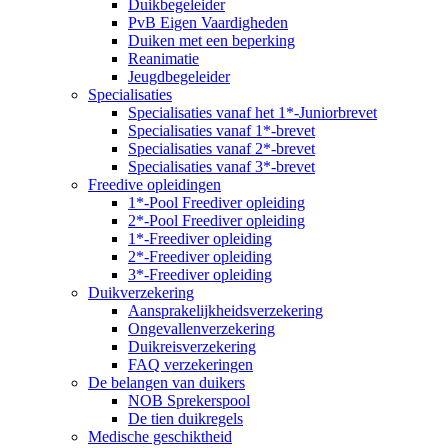
Duikbegeleider
PvB Eigen Vaardigheden
Duiken met een beperking
Reanimatie
Jeugdbegeleider
Specialisaties
Specialisaties vanaf het 1*-Juniorbrevet
Specialisaties vanaf 1*-brevet
Specialisaties vanaf 2*-brevet
Specialisaties vanaf 3*-brevet
Freedive opleidingen
1*-Pool Freediver opleiding
2*-Pool Freediver opleiding
1*-Freediver opleiding
2*-Freediver opleiding
3*-Freediver opleiding
Duikverzekering
Aansprakelijkheidsverzekering
Ongevallenverzekering
Duikreisverzekering
FAQ verzekeringen
De belangen van duikers
NOB Sprekerspool
De tien duikregels
Medische geschiktheid