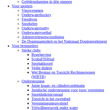
Getijdenplanning in drie stappen
Voor sporters
Vinzwemmen
Onderwaterhockey
Freediven
Snorkelen
Onderwaterrugby
Onderwatervoetbal
Atletenvertegenwoordiging
De Dopingautoriteit en het Nationaal Dopingreglement
Voor bestuurders
Sterke clubs
Regelgeving
ScubaFISHual
Sportakkoord
Veilig duiken
Wet Bestuur en Toezicht Rechtspersonen
(WBTR)
Ondersteuning
Juiste kraan- en cilindercombinatie
Juridische ondersteuning voor jouw vereniging
Sportduikrisicograaf
Toezicht in het zwembad
Verenigingsnieuwsbrief
Vrijwilligerswerk onder water