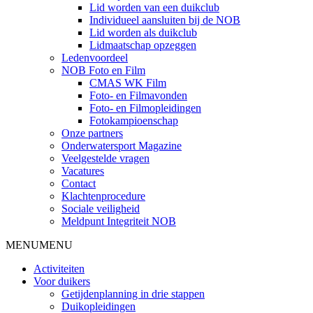
Lid worden van een duikclub
Individueel aansluiten bij de NOB
Lid worden als duikclub
Lidmaatschap opzeggen
Ledenvoordeel
NOB Foto en Film
CMAS WK Film
Foto- en Filmavonden
Foto- en Filmopleidingen
Fotokampioenschap
Onze partners
Onderwatersport Magazine
Veelgestelde vragen
Vacatures
Contact
Klachtenprocedure
Sociale veiligheid
Meldpunt Integriteit NOB
MENU
MENU
Activiteiten
Voor duikers
Getijdenplanning in drie stappen
Duikopleidingen