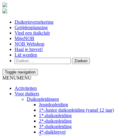
Duikreisverzekering
Getijdenplanning
Vind een duikclub
MijnNOB
NOB Webshop
Haal je brevet!
Lid worden
Toggle navigation
MENU
MENU
Activiteiten
Voor duikers
Duikopleidingen
Jeugdopleiding
1*-Junior duikopleiding (vanaf 12 jaar)
1*-duikopleiding
2*-duikopleiding
3*-duikopleiding
4*-duikbrevet