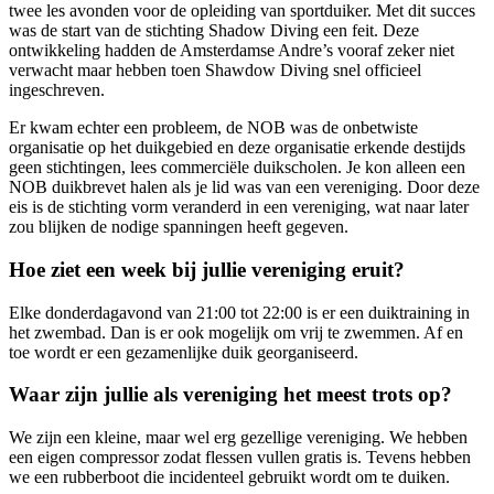
twee les avonden voor de opleiding van sportduiker. Met dit succes
was de start van de stichting Shadow Diving een feit. Deze
ontwikkeling hadden de Amsterdamse Andre’s vooraf zeker niet
verwacht maar hebben toen Shawdow Diving snel officieel
ingeschreven.
Er kwam echter een probleem, de NOB was de onbetwiste
organisatie op het duikgebied en deze organisatie erkende destijds
geen stichtingen, lees commerciële duikscholen. Je kon alleen een
NOB duikbrevet halen als je lid was van een vereniging. Door deze
eis is de stichting vorm veranderd in een vereniging, wat naar later
zou blijken de nodige spanningen heeft gegeven.
Hoe ziet een week bij jullie vereniging eruit?
Elke donderdagavond van 21:00 tot 22:00 is er een duiktraining in
het zwembad. Dan is er ook mogelijk om vrij te zwemmen. Af en
toe wordt er een gezamenlijke duik georganiseerd.
Waar zijn jullie als vereniging het meest trots op?
We zijn een kleine, maar wel erg gezellige vereniging. We hebben
een eigen compressor zodat flessen vullen gratis is. Tevens hebben
we een rubberboot die incidenteel gebruikt wordt om te duiken.