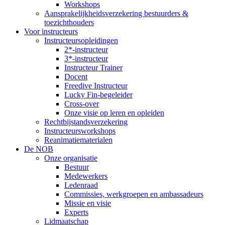
Workshops
Aansprakelijkheidsverzekering bestuurders &
toezichthouders
Voor instructeurs
Instructeursopleidingen
2*-instructeur
3*-instructeur
Instructeur Trainer
Docent
Freedive Instructeur
Lucky Fin-begeleider
Cross-over
Onze visie op leren en opleiden
Rechtbijstandsverzekering
Instructeursworkshops
Reanimatiematerialen
De NOB
Onze organisatie
Bestuur
Medewerkers
Ledenraad
Commissies, werkgroepen en ambassadeurs
Missie en visie
Experts
Lidmaatschap