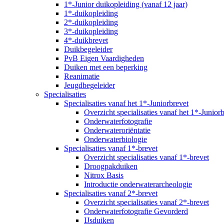
1*-Junior duikopleiding (vanaf 12 jaar)
1*-duikopleiding
2*-duikopleiding
3*-duikopleiding
4*-duikbrevet
Duikbegeleider
PvB Eigen Vaardigheden
Duiken met een beperking
Reanimatie
Jeugdbegeleider
Specialisaties
Specialisaties vanaf het 1*-Juniorbrevet
Overzicht specialisaties vanaf het 1*-Junior
Onderwaterfotografie
Onderwateroriëntatie
Onderwaterbiologie
Specialisaties vanaf 1*-brevet
Overzicht specialisaties vanaf 1*-brevet
Droogpakduiken
Nitrox Basis
Introductie onderwaterarcheologie
Specialisaties vanaf 2*-brevet
Overzicht specialisaties vanaf 2*-brevet
Onderwaterfotografie Gevorderd
IJsduiken