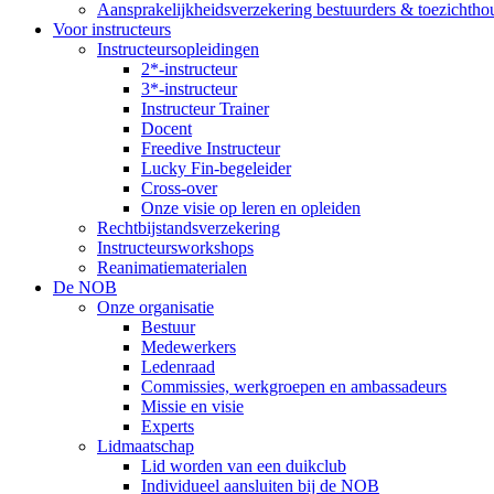
Aansprakelijkheidsverzekering bestuurders & toezichtho
Voor instructeurs
Instructeursopleidingen
2*-instructeur
3*-instructeur
Instructeur Trainer
Docent
Freedive Instructeur
Lucky Fin-begeleider
Cross-over
Onze visie op leren en opleiden
Rechtbijstandsverzekering
Instructeursworkshops
Reanimatiematerialen
De NOB
Onze organisatie
Bestuur
Medewerkers
Ledenraad
Commissies, werkgroepen en ambassadeurs
Missie en visie
Experts
Lidmaatschap
Lid worden van een duikclub
Individueel aansluiten bij de NOB