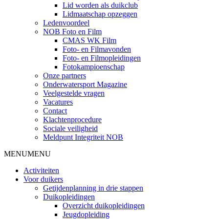
Lid worden als duikclub
Lidmaatschap opzeggen
Ledenvoordeel
NOB Foto en Film
CMAS WK Film
Foto- en Filmavonden
Foto- en Filmopleidingen
Fotokampioenschap
Onze partners
Onderwatersport Magazine
Veelgestelde vragen
Vacatures
Contact
Klachtenprocedure
Sociale veiligheid
Meldpunt Integriteit NOB
MENU
MENU
Activiteiten
Voor duikers
Getijdenplanning in drie stappen
Duikopleidingen
Overzicht duikopleidingen
Jeugdopleiding