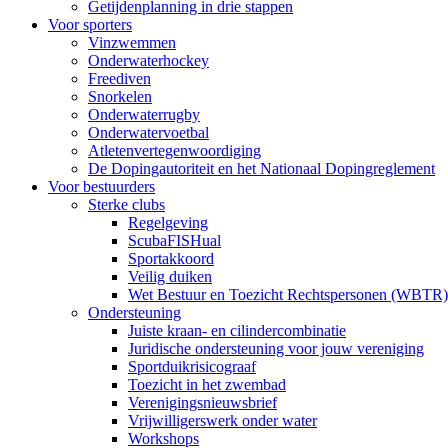
Getijdenplanning in drie stappen
Voor sporters
Vinzwemmen
Onderwaterhockey
Freediven
Snorkelen
Onderwaterrugby
Onderwatervoetbal
Atletenvertegenwoordiging
De Dopingautoriteit en het Nationaal Dopingreglement
Voor bestuurders
Sterke clubs
Regelgeving
ScubaFISHual
Sportakkoord
Veilig duiken
Wet Bestuur en Toezicht Rechtspersonen (WBTR)
Ondersteuning
Juiste kraan- en cilindercombinatie
Juridische ondersteuning voor jouw vereniging
Sportduikrisicograaf
Toezicht in het zwembad
Verenigingsnieuwsbrief
Vrijwilligerswerk onder water
Workshops