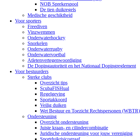
NOB Sprekerspool
De tien duikregels
Medische geschiktheid
Voor sporters
Freediven
Vinzwemmen
Onderwaterhockey
Snorkelen
Onderwaterrugby
Onderwatervoetbal
Atletenvertegenwoordiging
De Dopingautoriteit en het Nationaal Dopingreglement
Voor bestuurders
Sterke clubs
Overzicht tips
ScubaFISHual
Regelgeving
Sportakkoord
Veilig duiken
Wet Bestuur en Toezicht Rechtspersonen (WBTR)
Ondersteuning
Overzicht ondersteuning
Juiste kraan- en cilindercombinatie
Juridische ondersteuning voor jouw vereniging
Sportduikrisicograaf