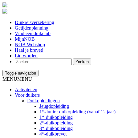
Duikreisverzekering
Getijdenplanning
Vind een duikclub
MijnNOB
NOB Webshop
Haal je brevet!
Lid worden
Toggle navigation
MENU
MENU
Activiteiten
Voor duikers
Duikopleidingen
Jeugdopleiding
1*-Junior duikopleiding (vanaf 12 jaar)
1*-duikopleiding
2*-duikopleiding
3*-duikopleiding
4*-duikbrevet