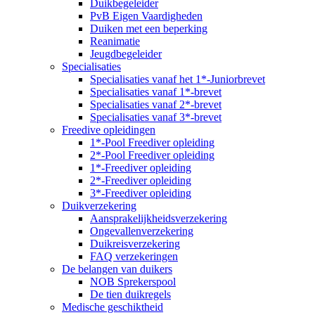
Duikbegeleider
PvB Eigen Vaardigheden
Duiken met een beperking
Reanimatie
Jeugdbegeleider
Specialisaties
Specialisaties vanaf het 1*-Juniorbrevet
Specialisaties vanaf 1*-brevet
Specialisaties vanaf 2*-brevet
Specialisaties vanaf 3*-brevet
Freedive opleidingen
1*-Pool Freediver opleiding
2*-Pool Freediver opleiding
1*-Freediver opleiding
2*-Freediver opleiding
3*-Freediver opleiding
Duikverzekering
Aansprakelijkheidsverzekering
Ongevallenverzekering
Duikreisverzekering
FAQ verzekeringen
De belangen van duikers
NOB Sprekerspool
De tien duikregels
Medische geschiktheid