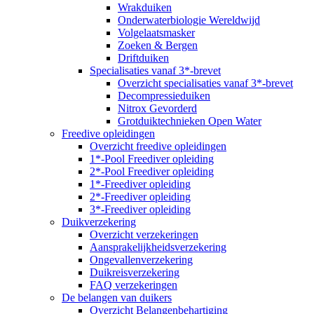
Wrakduiken
Onderwaterbiologie Wereldwijd
Volgelaatsmasker
Zoeken & Bergen
Driftduiken
Specialisaties vanaf 3*-brevet
Overzicht specialisaties vanaf 3*-brevet
Decompressieduiken
Nitrox Gevorderd
Grotduiktechnieken Open Water
Freedive opleidingen
Overzicht freedive opleidingen
1*-Pool Freediver opleiding
2*-Pool Freediver opleiding
1*-Freediver opleiding
2*-Freediver opleiding
3*-Freediver opleiding
Duikverzekering
Overzicht verzekeringen
Aansprakelijkheidsverzekering
Ongevallenverzekering
Duikreisverzekering
FAQ verzekeringen
De belangen van duikers
Overzicht Belangenbehartiging