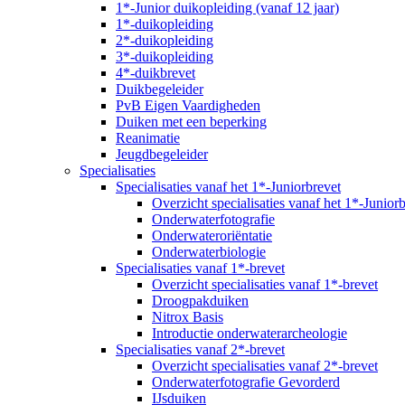
1*-Junior duikopleiding (vanaf 12 jaar)
1*-duikopleiding
2*-duikopleiding
3*-duikopleiding
4*-duikbrevet
Duikbegeleider
PvB Eigen Vaardigheden
Duiken met een beperking
Reanimatie
Jeugdbegeleider
Specialisaties
Specialisaties vanaf het 1*-Juniorbrevet
Overzicht specialisaties vanaf het 1*-Junior
Onderwaterfotografie
Onderwateroriëntatie
Onderwaterbiologie
Specialisaties vanaf 1*-brevet
Overzicht specialisaties vanaf 1*-brevet
Droogpakduiken
Nitrox Basis
Introductie onderwaterarcheologie
Specialisaties vanaf 2*-brevet
Overzicht specialisaties vanaf 2*-brevet
Onderwaterfotografie Gevorderd
IJsduiken