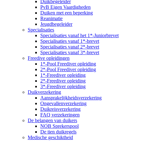
Duikbegeleider
PvB Eigen Vaardigheden
Duiken met een beperking
Reanimatie
Jeugdbegeleider
Specialisaties
Specialisaties vanaf het 1*-Juniorbrevet
Specialisaties vanaf 1*-brevet
Specialisaties vanaf 2*-brevet
Specialisaties vanaf 3*-brevet
Freedive opleidingen
1*-Pool Freediver opleiding
2*-Pool Freediver opleiding
1*-Freediver opleiding
2*-Freediver opleiding
3*-Freediver opleiding
Duikverzekering
Aansprakelijkheidsverzekering
Ongevallenverzekering
Duikreisverzekering
FAQ verzekeringen
De belangen van duikers
NOB Sprekerspool
De tien duikregels
Medische geschiktheid