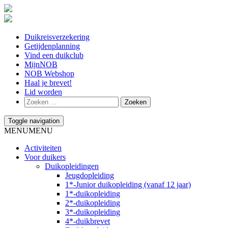
Duikreisverzekering
Getijdenplanning
Vind een duikclub
MijnNOB
NOB Webshop
Haal je brevet!
Lid worden
Toggle navigation
MENU
MENU
Activiteiten
Voor duikers
Duikopleidingen
Jeugdopleiding
1*-Junior duikopleiding (vanaf 12 jaar)
1*-duikopleiding
2*-duikopleiding
3*-duikopleiding
4*-duikbrevet