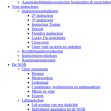
Aansprakelijkheidsverzekering bestuurders & toezichtho
Voor instructeurs
Instructeursopleidingen
2*-instructeur
3*-instructeur
Instructeur Trainer
Docent
Freedive Instructeur
Lucky Fin-begeleider
Cross-over
Onze visie op leren en opleiden
Rechtbijstandsverzekering
Instructeursworkshops
Reanimatiematerialen
De NOB
Onze organisatie
Bestuur
Medewerkers
Ledenraad
Commissies, werkgroepen en ambassadeurs
Missie en visie
Experts
Lidmaatschap
Lid worden van een duikclub
Individueel aansluiten bij de NOB