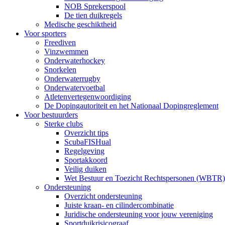
NOB Sprekerspool
De tien duikregels
Medische geschiktheid
Voor sporters
Freediven
Vinzwemmen
Onderwaterhockey
Snorkelen
Onderwaterrugby
Onderwatervoetbal
Atletenvertegenwoordiging
De Dopingautoriteit en het Nationaal Dopingreglement
Voor bestuurders
Sterke clubs
Overzicht tips
ScubaFISHual
Regelgeving
Sportakkoord
Veilig duiken
Wet Bestuur en Toezicht Rechtspersonen (WBTR)
Ondersteuning
Overzicht ondersteuning
Juiste kraan- en cilindercombinatie
Juridische ondersteuning voor jouw vereniging
Sportduikrisicograaf