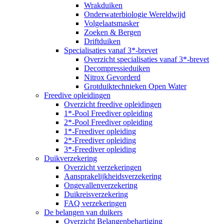
Wrakduiken
Onderwaterbiologie Wereldwijd
Volgelaatsmasker
Zoeken & Bergen
Driftduiken
Specialisaties vanaf 3*-brevet
Overzicht specialisaties vanaf 3*-brevet
Decompressieduiken
Nitrox Gevorderd
Grotduiktechnieken Open Water
Freedive opleidingen
Overzicht freedive opleidingen
1*-Pool Freediver opleiding
2*-Pool Freediver opleiding
1*-Freediver opleiding
2*-Freediver opleiding
3*-Freediver opleiding
Duikverzekering
Overzicht verzekeringen
Aansprakelijkheidsverzekering
Ongevallenverzekering
Duikreisverzekering
FAQ verzekeringen
De belangen van duikers
Overzicht Belangenbehartiging