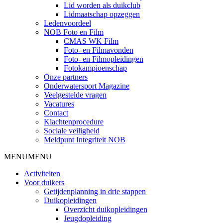
Lid worden als duikclub
Lidmaatschap opzeggen
Ledenvoordeel
NOB Foto en Film
CMAS WK Film
Foto- en Filmavonden
Foto- en Filmopleidingen
Fotokampioenschap
Onze partners
Onderwatersport Magazine
Veelgestelde vragen
Vacatures
Contact
Klachtenprocedure
Sociale veiligheid
Meldpunt Integriteit NOB
MENU
MENU
Activiteiten
Voor duikers
Getijdenplanning in drie stappen
Duikopleidingen
Overzicht duikopleidingen
Jeugdopleiding