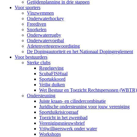
Getijdenplanning in drie stappen
Voor sporters
Vinzwemmen
Onderwaterhockey
Freediven
Snorkelen
Onderwaterrugby
Onderwatervoetbal
Atletenvertegenwoordiging
De Dopingautoriteit en het Nationaal Dopingreglement
Voor bestuurders
Sterke clubs
Regelgeving
ScubaFISHual
Sportakkoord
Veilig duiken
Wet Bestuur en Toezicht Rechtspersonen (WBTR)
Ondersteuning
Juiste kraan- en cilindercombinatie
Juridische ondersteuning voor jouw vereniging
Sportduikrisicograaf
Toezicht in het zwembad
Verenigingsnieuwsbrief
Vrijwilligerswerk onder water
Workshops