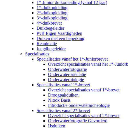
1*-Junior duikopleiding (vanaf 12 jaar)
1*-duikopleiding
2*-duikopleiding
3*-duikopleiding
4*-duikbrevet
Duikbegeleider
PvB Eigen Vaardigheden
Duiken met een beperking
Reanimatie
Jeugdbegeleider
Specialisaties
Specialisaties vanaf het 1*-Juniorbrevet
Overzicht specialisaties vanaf het 1*-Junior
Onderwaterfotografie
Onderwateroriëntatie
Onderwaterbiologie
Specialisaties vanaf 1*-brevet
Overzicht specialisaties vanaf 1*-brevet
Droogpakduiken
Nitrox Basis
Introductie onderwaterarcheologie
Specialisaties vanaf 2*-brevet
Overzicht specialisaties vanaf 2*-brevet
Onderwaterfotografie Gevorderd
IJsduiken