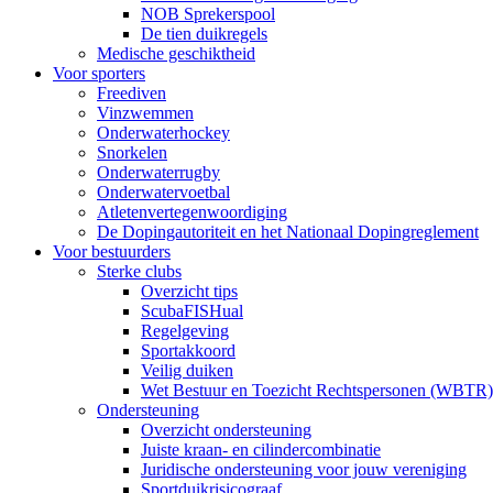
NOB Sprekerspool
De tien duikregels
Medische geschiktheid
Voor sporters
Freediven
Vinzwemmen
Onderwaterhockey
Snorkelen
Onderwaterrugby
Onderwatervoetbal
Atletenvertegenwoordiging
De Dopingautoriteit en het Nationaal Dopingreglement
Voor bestuurders
Sterke clubs
Overzicht tips
ScubaFISHual
Regelgeving
Sportakkoord
Veilig duiken
Wet Bestuur en Toezicht Rechtspersonen (WBTR)
Ondersteuning
Overzicht ondersteuning
Juiste kraan- en cilindercombinatie
Juridische ondersteuning voor jouw vereniging
Sportduikrisicograaf