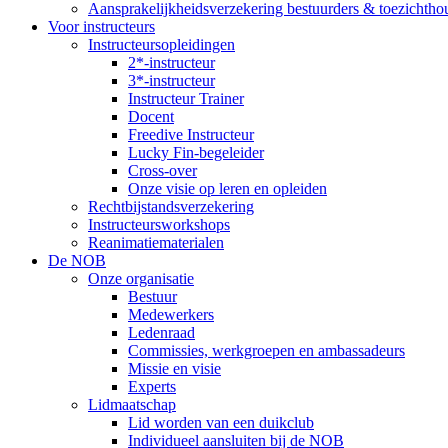
Aansprakelijkheidsverzekering bestuurders & toezichtho
Voor instructeurs
Instructeursopleidingen
2*-instructeur
3*-instructeur
Instructeur Trainer
Docent
Freedive Instructeur
Lucky Fin-begeleider
Cross-over
Onze visie op leren en opleiden
Rechtbijstandsverzekering
Instructeursworkshops
Reanimatiematerialen
De NOB
Onze organisatie
Bestuur
Medewerkers
Ledenraad
Commissies, werkgroepen en ambassadeurs
Missie en visie
Experts
Lidmaatschap
Lid worden van een duikclub
Individueel aansluiten bij de NOB