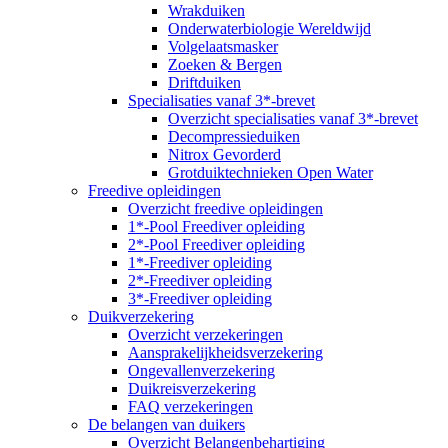
Wrakduiken
Onderwaterbiologie Wereldwijd
Volgelaatsmasker
Zoeken & Bergen
Driftduiken
Specialisaties vanaf 3*-brevet
Overzicht specialisaties vanaf 3*-brevet
Decompressieduiken
Nitrox Gevorderd
Grotduiktechnieken Open Water
Freedive opleidingen
Overzicht freedive opleidingen
1*-Pool Freediver opleiding
2*-Pool Freediver opleiding
1*-Freediver opleiding
2*-Freediver opleiding
3*-Freediver opleiding
Duikverzekering
Overzicht verzekeringen
Aansprakelijkheidsverzekering
Ongevallenverzekering
Duikreisverzekering
FAQ verzekeringen
De belangen van duikers
Overzicht Belangenbehartiging