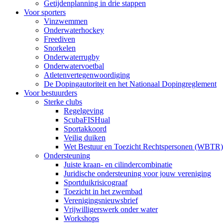
Getijdenplanning in drie stappen
Voor sporters
Vinzwemmen
Onderwaterhockey
Freediven
Snorkelen
Onderwaterrugby
Onderwatervoetbal
Atletenvertegenwoordiging
De Dopingautoriteit en het Nationaal Dopingreglement
Voor bestuurders
Sterke clubs
Regelgeving
ScubaFISHual
Sportakkoord
Veilig duiken
Wet Bestuur en Toezicht Rechtspersonen (WBTR)
Ondersteuning
Juiste kraan- en cilindercombinatie
Juridische ondersteuning voor jouw vereniging
Sportduikrisicograaf
Toezicht in het zwembad
Verenigingsnieuwsbrief
Vrijwilligerswerk onder water
Workshops