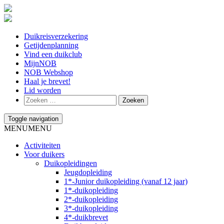
Duikreisverzekering
Getijdenplanning
Vind een duikclub
MijnNOB
NOB Webshop
Haal je brevet!
Lid worden
Toggle navigation
MENU
MENU
Activiteiten
Voor duikers
Duikopleidingen
Jeugdopleiding
1*-Junior duikopleiding (vanaf 12 jaar)
1*-duikopleiding
2*-duikopleiding
3*-duikopleiding
4*-duikbrevet