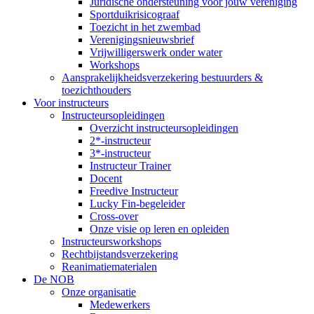
Juridische ondersteuning voor jouw vereniging
Sportduikrisicograaf
Toezicht in het zwembad
Verenigingsnieuwsbrief
Vrijwilligerswerk onder water
Workshops
Aansprakelijkheidsverzekering bestuurders &
toezichthouders
Voor instructeurs
Instructeursopleidingen
Overzicht instructeursopleidingen
2*-instructeur
3*-instructeur
Instructeur Trainer
Docent
Freedive Instructeur
Lucky Fin-begeleider
Cross-over
Onze visie op leren en opleiden
Instructeursworkshops
Rechtbijstandsverzekering
Reanimatiematerialen
De NOB
Onze organisatie
Medewerkers