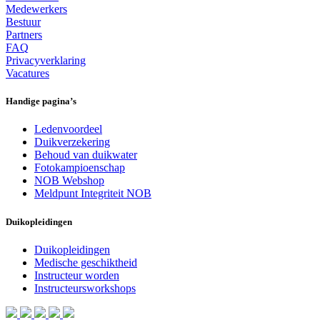
Medewerkers
Bestuur
Partners
FAQ
Privacyverklaring
Vacatures
Handige pagina’s
Ledenvoordeel
Duikverzekering
Behoud van duikwater
Fotokampioenschap
NOB Webshop
Meldpunt Integriteit NOB
Duikopleidingen
Duikopleidingen
Medische geschiktheid
Instructeur worden
Instructeursworkshops