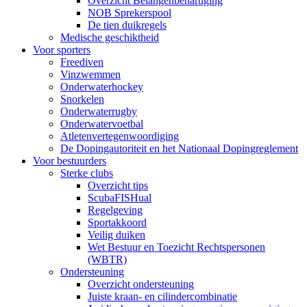
Overzicht Belangenbehartiging
NOB Sprekerspool
De tien duikregels
Medische geschiktheid
Voor sporters
Freediven
Vinzwemmen
Onderwaterhockey
Snorkelen
Onderwaterrugby
Onderwatervoetbal
Atletenvertegenwoordiging
De Dopingautoriteit en het Nationaal Dopingreglement
Voor bestuurders
Sterke clubs
Overzicht tips
ScubaFISHual
Regelgeving
Sportakkoord
Veilig duiken
Wet Bestuur en Toezicht Rechtspersonen
(WBTR)
Ondersteuning
Overzicht ondersteuning
Juiste kraan- en cilindercombinatie