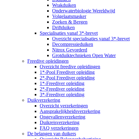
Wrakduiken
Onderwaterbiologie Wereldwijd
Volgelaatsmasker
Zoeken & Bergen
Driftduiken
Specialisaties vanaf 3*-brevet
Overzicht specialisaties vanaf 3*-brevet
Decompressieduiken
Nitrox Gevorderd
Grotduiktechnieken Open Water
Freedive opleidingen
Overzicht freedive opleidingen
1*-Pool Freediver opleiding
2*-Pool Freediver opleiding
1*-Freediver opleiding
2*-Freediver opleiding
3*-Freediver opleiding
Duikverzekering
Overzicht verzekeringen
Aansprakelijkheidsverzekering
Ongevallenverzekering
Duikreisverzekering
FAQ verzekeringen
De belangen van duikers