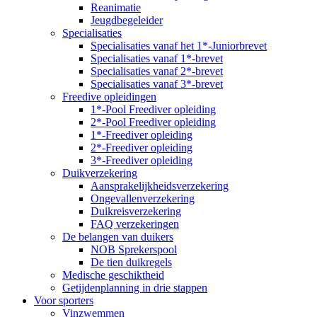
Reanimatie
Jeugdbegeleider
Specialisaties
Specialisaties vanaf het 1*-Juniorbrevet
Specialisaties vanaf 1*-brevet
Specialisaties vanaf 2*-brevet
Specialisaties vanaf 3*-brevet
Freedive opleidingen
1*-Pool Freediver opleiding
2*-Pool Freediver opleiding
1*-Freediver opleiding
2*-Freediver opleiding
3*-Freediver opleiding
Duikverzekering
Aansprakelijkheidsverzekering
Ongevallenverzekering
Duikreisverzekering
FAQ verzekeringen
De belangen van duikers
NOB Sprekerspool
De tien duikregels
Medische geschiktheid
Getijdenplanning in drie stappen
Voor sporters
Vinzwemmen