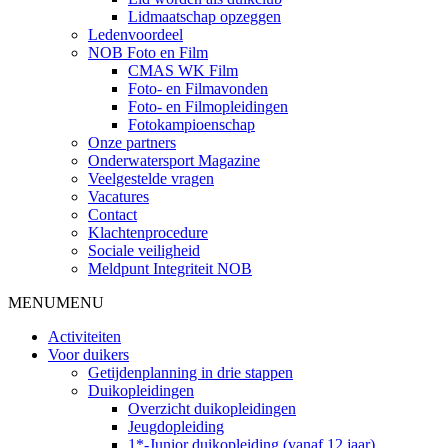
Lidmaatschap opzeggen
Ledenvoordeel
NOB Foto en Film
CMAS WK Film
Foto- en Filmavonden
Foto- en Filmopleidingen
Fotokampioenschap
Onze partners
Onderwatersport Magazine
Veelgestelde vragen
Vacatures
Contact
Klachtenprocedure
Sociale veiligheid
Meldpunt Integriteit NOB
MENU
MENU
Activiteiten
Voor duikers
Getijdenplanning in drie stappen
Duikopleidingen
Overzicht duikopleidingen
Jeugdopleiding
1*-Junior duikopleiding (vanaf 12 jaar)