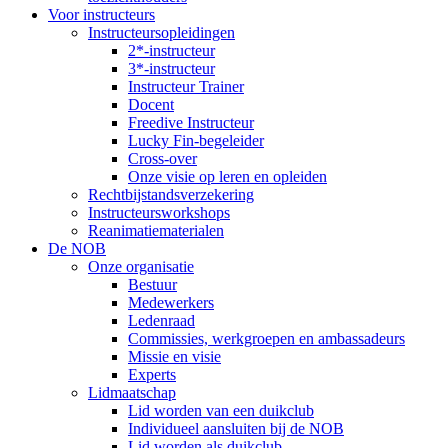
Voor instructeurs
Instructeursopleidingen
2*-instructeur
3*-instructeur
Instructeur Trainer
Docent
Freedive Instructeur
Lucky Fin-begeleider
Cross-over
Onze visie op leren en opleiden
Rechtbijstandsverzekering
Instructeursworkshops
Reanimatiematerialen
De NOB
Onze organisatie
Bestuur
Medewerkers
Ledenraad
Commissies, werkgroepen en ambassadeurs
Missie en visie
Experts
Lidmaatschap
Lid worden van een duikclub
Individueel aansluiten bij de NOB
Lid worden als duikclub