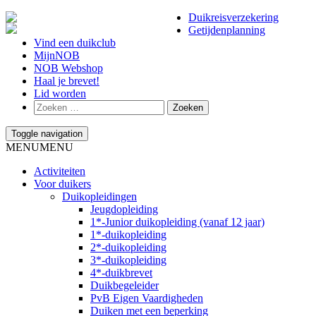
Duikreisverzekering
Getijdenplanning
Vind een duikclub
MijnNOB
NOB Webshop
Haal je brevet!
Lid worden
Toggle navigation
MENU
MENU
Activiteiten
Voor duikers
Duikopleidingen
Jeugdopleiding
1*-Junior duikopleiding (vanaf 12 jaar)
1*-duikopleiding
2*-duikopleiding
3*-duikopleiding
4*-duikbrevet
Duikbegeleider
PvB Eigen Vaardigheden
Duiken met een beperking