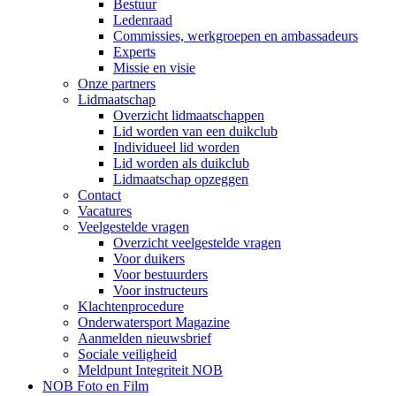
Bestuur
Ledenraad
Commissies, werkgroepen en ambassadeurs
Experts
Missie en visie
Onze partners
Lidmaatschap
Overzicht lidmaatschappen
Lid worden van een duikclub
Individueel lid worden
Lid worden als duikclub
Lidmaatschap opzeggen
Contact
Vacatures
Veelgestelde vragen
Overzicht veelgestelde vragen
Voor duikers
Voor bestuurders
Voor instructeurs
Klachtenprocedure
Onderwatersport Magazine
Aanmelden nieuwsbrief
Sociale veiligheid
Meldpunt Integriteit NOB
NOB Foto en Film