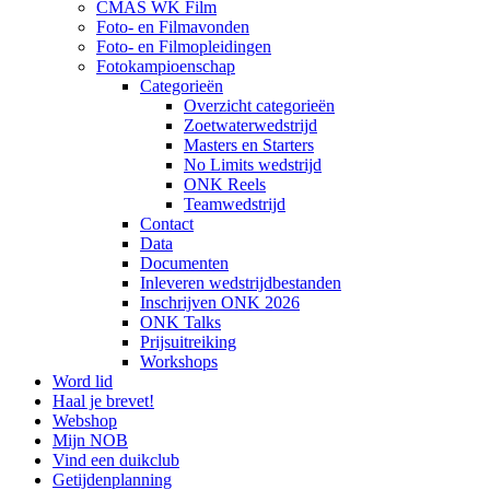
CMAS WK Film
Foto- en Filmavonden
Foto- en Filmopleidingen
Fotokampioenschap
Categorieën
Overzicht categorieën
Zoetwaterwedstrijd
Masters en Starters
No Limits wedstrijd
ONK Reels
Teamwedstrijd
Contact
Data
Documenten
Inleveren wedstrijdbestanden
Inschrijven ONK 2026
ONK Talks
Prijsuitreiking
Workshops
Word lid
Haal je brevet!
Webshop
Mijn NOB
Vind een duikclub
Getijdenplanning