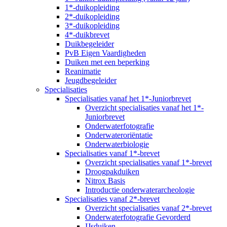
1*-duikopleiding
2*-duikopleiding
3*-duikopleiding
4*-duikbrevet
Duikbegeleider
PvB Eigen Vaardigheden
Duiken met een beperking
Reanimatie
Jeugdbegeleider
Specialisaties
Specialisaties vanaf het 1*-Juniorbrevet
Overzicht specialisaties vanaf het 1*-
Juniorbrevet
Onderwaterfotografie
Onderwateroriëntatie
Onderwaterbiologie
Specialisaties vanaf 1*-brevet
Overzicht specialisaties vanaf 1*-brevet
Droogpakduiken
Nitrox Basis
Introductie onderwaterarcheologie
Specialisaties vanaf 2*-brevet
Overzicht specialisaties vanaf 2*-brevet
Onderwaterfotografie Gevorderd
IJsduiken