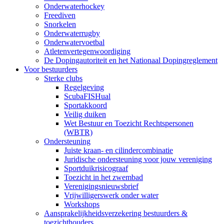
Onderwaterhockey
Freediven
Snorkelen
Onderwaterrugby
Onderwatervoetbal
Atletenvertegenwoordiging
De Dopingautoriteit en het Nationaal Dopingreglement
Voor bestuurders
Sterke clubs
Regelgeving
ScubaFISHual
Sportakkoord
Veilig duiken
Wet Bestuur en Toezicht Rechtspersonen
(WBTR)
Ondersteuning
Juiste kraan- en cilindercombinatie
Juridische ondersteuning voor jouw vereniging
Sportduikrisicograaf
Toezicht in het zwembad
Verenigingsnieuwsbrief
Vrijwilligerswerk onder water
Workshops
Aansprakelijkheidsverzekering bestuurders &
toezichthouders