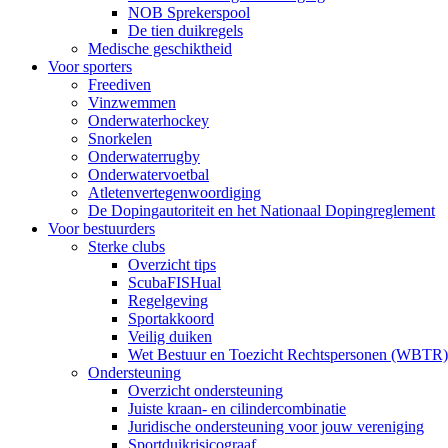
NOB Sprekerspool
De tien duikregels
Medische geschiktheid
Voor sporters
Freediven
Vinzwemmen
Onderwaterhockey
Snorkelen
Onderwaterrugby
Onderwatervoetbal
Atletenvertegenwoordiging
De Dopingautoriteit en het Nationaal Dopingreglement
Voor bestuurders
Sterke clubs
Overzicht tips
ScubaFISHual
Regelgeving
Sportakkoord
Veilig duiken
Wet Bestuur en Toezicht Rechtspersonen (WBTR)
Ondersteuning
Overzicht ondersteuning
Juiste kraan- en cilindercombinatie
Juridische ondersteuning voor jouw vereniging
Sportduikrisicograaf