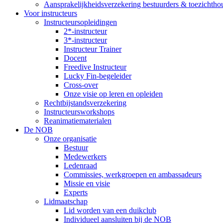
Aansprakelijkheidsverzekering bestuurders & toezichtho
Voor instructeurs
Instructeursopleidingen
2*-instructeur
3*-instructeur
Instructeur Trainer
Docent
Freedive Instructeur
Lucky Fin-begeleider
Cross-over
Onze visie op leren en opleiden
Rechtbijstandsverzekering
Instructeursworkshops
Reanimatiematerialen
De NOB
Onze organisatie
Bestuur
Medewerkers
Ledenraad
Commissies, werkgroepen en ambassadeurs
Missie en visie
Experts
Lidmaatschap
Lid worden van een duikclub
Individueel aansluiten bij de NOB