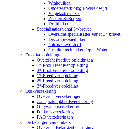
Wrakduiken
Onderwaterbiologie Wereldwijd
Volgelaatsmasker
Zoeken & Bergen
Driftduiken
Specialisaties vanaf 3*-brevet
Overzicht specialisaties vanaf 3*-brevet
Decompressieduiken
Nitrox Gevorderd
Grotduiktechnieken Open Water
Freedive opleidingen
Overzicht freedive opleidingen
1*-Pool Freediver opleiding
2*-Pool Freediver opleiding
1*-Freediver opleiding
2*-Freediver opleiding
3*-Freediver opleiding
Duikverzekering
Overzicht verzekeringen
Aansprakelijkheidsverzekering
Ongevallenverzekering
Duikreisverzekering
FAQ verzekeringen
De belangen van duikers
Overzicht Belangenbehartiging