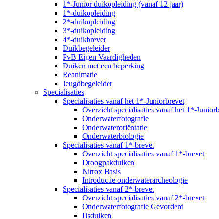
1*-Junior duikopleiding (vanaf 12 jaar)
1*-duikopleiding
2*-duikopleiding
3*-duikopleiding
4*-duikbrevet
Duikbegeleider
PvB Eigen Vaardigheden
Duiken met een beperking
Reanimatie
Jeugdbegeleider
Specialisaties
Specialisaties vanaf het 1*-Juniorbrevet
Overzicht specialisaties vanaf het 1*-Junior
Onderwaterfotografie
Onderwateroriëntatie
Onderwaterbiologie
Specialisaties vanaf 1*-brevet
Overzicht specialisaties vanaf 1*-brevet
Droogpakduiken
Nitrox Basis
Introductie onderwaterarcheologie
Specialisaties vanaf 2*-brevet
Overzicht specialisaties vanaf 2*-brevet
Onderwaterfotografie Gevorderd
IJsduiken