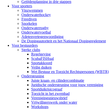
Getijdenplanning in drie stappen
Voor sporters
Vinzwemmen
Onderwaterhockey
Freediven
Snorkelen
Onderwaterrugby
Onderwatervoetbal
Atletenvertegenwoordiging
De Dopingautoriteit en het Nationaal Dopingreglement
Voor bestuurders
Sterke clubs
Regelgeving
ScubaFISHual
Sportakkoord
Veilig duiken
Wet Bestuur en Toezicht Rechtspersonen (WBTR)
Ondersteuning
Juiste kraan- en cilindercombinatie
Juridische ondersteuning voor jouw vereniging
Sportduikrisicograaf
Toezicht in het zwembad
Verenigingsnieuwsbrief
Vrijwilligerswerk onder water
Workshops