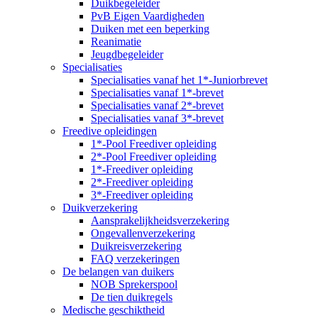
Duikbegeleider
PvB Eigen Vaardigheden
Duiken met een beperking
Reanimatie
Jeugdbegeleider
Specialisaties
Specialisaties vanaf het 1*-Juniorbrevet
Specialisaties vanaf 1*-brevet
Specialisaties vanaf 2*-brevet
Specialisaties vanaf 3*-brevet
Freedive opleidingen
1*-Pool Freediver opleiding
2*-Pool Freediver opleiding
1*-Freediver opleiding
2*-Freediver opleiding
3*-Freediver opleiding
Duikverzekering
Aansprakelijkheidsverzekering
Ongevallenverzekering
Duikreisverzekering
FAQ verzekeringen
De belangen van duikers
NOB Sprekerspool
De tien duikregels
Medische geschiktheid