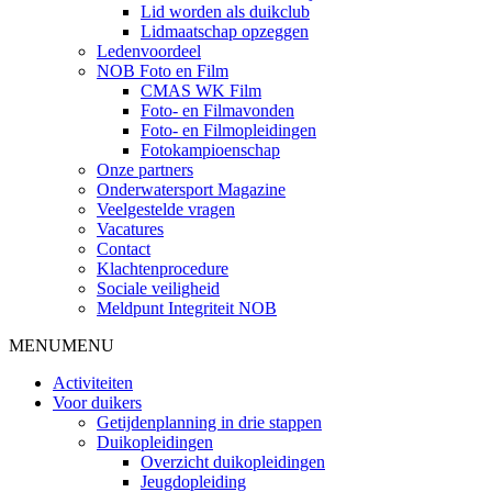
Lid worden als duikclub
Lidmaatschap opzeggen
Ledenvoordeel
NOB Foto en Film
CMAS WK Film
Foto- en Filmavonden
Foto- en Filmopleidingen
Fotokampioenschap
Onze partners
Onderwatersport Magazine
Veelgestelde vragen
Vacatures
Contact
Klachtenprocedure
Sociale veiligheid
Meldpunt Integriteit NOB
MENU
MENU
Activiteiten
Voor duikers
Getijdenplanning in drie stappen
Duikopleidingen
Overzicht duikopleidingen
Jeugdopleiding