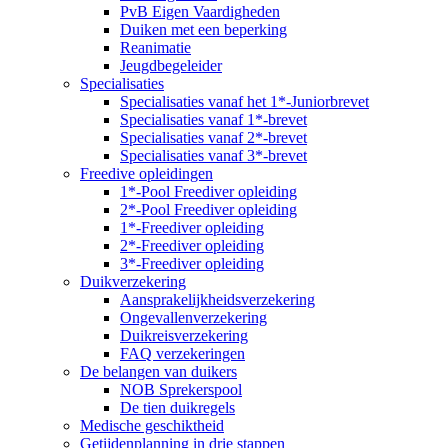
PvB Eigen Vaardigheden
Duiken met een beperking
Reanimatie
Jeugdbegeleider
Specialisaties
Specialisaties vanaf het 1*-Juniorbrevet
Specialisaties vanaf 1*-brevet
Specialisaties vanaf 2*-brevet
Specialisaties vanaf 3*-brevet
Freedive opleidingen
1*-Pool Freediver opleiding
2*-Pool Freediver opleiding
1*-Freediver opleiding
2*-Freediver opleiding
3*-Freediver opleiding
Duikverzekering
Aansprakelijkheidsverzekering
Ongevallenverzekering
Duikreisverzekering
FAQ verzekeringen
De belangen van duikers
NOB Sprekerspool
De tien duikregels
Medische geschiktheid
Getijdenplanning in drie stappen