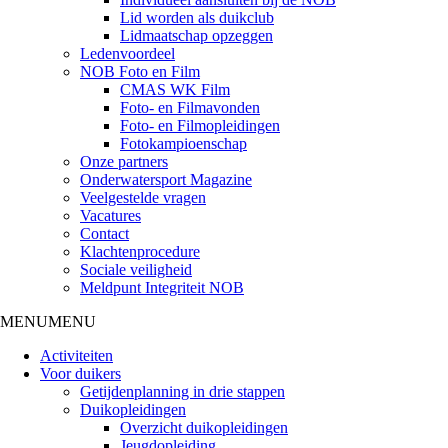
Lid worden als duikclub
Lidmaatschap opzeggen
Ledenvoordeel
NOB Foto en Film
CMAS WK Film
Foto- en Filmavonden
Foto- en Filmopleidingen
Fotokampioenschap
Onze partners
Onderwatersport Magazine
Veelgestelde vragen
Vacatures
Contact
Klachtenprocedure
Sociale veiligheid
Meldpunt Integriteit NOB
MENU
MENU
Activiteiten
Voor duikers
Getijdenplanning in drie stappen
Duikopleidingen
Overzicht duikopleidingen
Jeugdopleiding