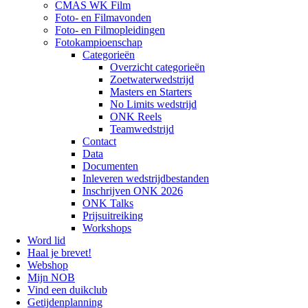
CMAS WK Film
Foto- en Filmavonden
Foto- en Filmopleidingen
Fotokampioenschap
Categorieën
Overzicht categorieën
Zoetwaterwedstrijd
Masters en Starters
No Limits wedstrijd
ONK Reels
Teamwedstrijd
Contact
Data
Documenten
Inleveren wedstrijdbestanden
Inschrijven ONK 2026
ONK Talks
Prijsuitreiking
Workshops
Word lid
Haal je brevet!
Webshop
Mijn NOB
Vind een duikclub
Getijdenplanning