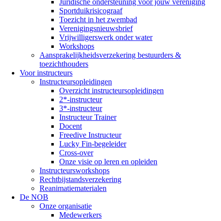
Juridische ondersteuning voor jouw vereniging
Sportduikrisicograaf
Toezicht in het zwembad
Verenigingsnieuwsbrief
Vrijwilligerswerk onder water
Workshops
Aansprakelijkheidsverzekering bestuurders &
toezichthouders
Voor instructeurs
Instructeursopleidingen
Overzicht instructeursopleidingen
2*-instructeur
3*-instructeur
Instructeur Trainer
Docent
Freedive Instructeur
Lucky Fin-begeleider
Cross-over
Onze visie op leren en opleiden
Instructeursworkshops
Rechtbijstandsverzekering
Reanimatiematerialen
De NOB
Onze organisatie
Medewerkers