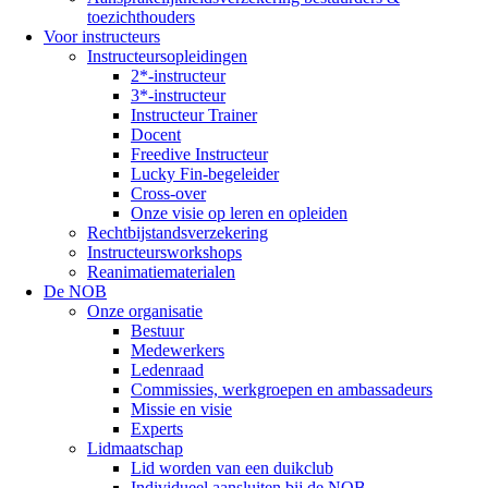
toezichthouders
Voor instructeurs
Instructeursopleidingen
2*-instructeur
3*-instructeur
Instructeur Trainer
Docent
Freedive Instructeur
Lucky Fin-begeleider
Cross-over
Onze visie op leren en opleiden
Rechtbijstandsverzekering
Instructeursworkshops
Reanimatiematerialen
De NOB
Onze organisatie
Bestuur
Medewerkers
Ledenraad
Commissies, werkgroepen en ambassadeurs
Missie en visie
Experts
Lidmaatschap
Lid worden van een duikclub
Individueel aansluiten bij de NOB