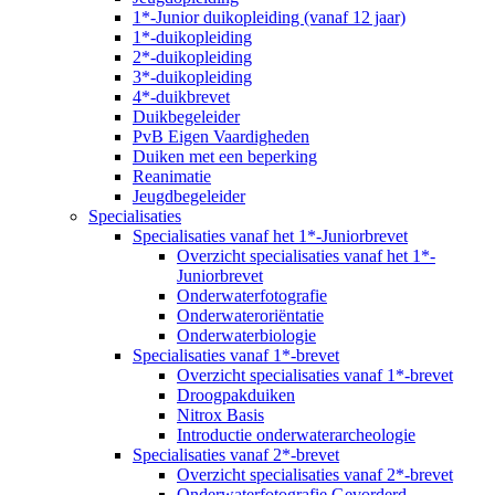
1*-Junior duikopleiding (vanaf 12 jaar)
1*-duikopleiding
2*-duikopleiding
3*-duikopleiding
4*-duikbrevet
Duikbegeleider
PvB Eigen Vaardigheden
Duiken met een beperking
Reanimatie
Jeugdbegeleider
Specialisaties
Specialisaties vanaf het 1*-Juniorbrevet
Overzicht specialisaties vanaf het 1*-
Juniorbrevet
Onderwaterfotografie
Onderwateroriëntatie
Onderwaterbiologie
Specialisaties vanaf 1*-brevet
Overzicht specialisaties vanaf 1*-brevet
Droogpakduiken
Nitrox Basis
Introductie onderwaterarcheologie
Specialisaties vanaf 2*-brevet
Overzicht specialisaties vanaf 2*-brevet
Onderwaterfotografie Gevorderd