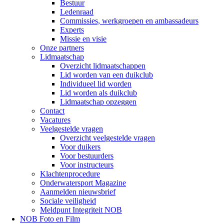
Bestuur
Ledenraad
Commissies, werkgroepen en ambassadeurs
Experts
Missie en visie
Onze partners
Lidmaatschap
Overzicht lidmaatschappen
Lid worden van een duikclub
Individueel lid worden
Lid worden als duikclub
Lidmaatschap opzeggen
Contact
Vacatures
Veelgestelde vragen
Overzicht veelgestelde vragen
Voor duikers
Voor bestuurders
Voor instructeurs
Klachtenprocedure
Onderwatersport Magazine
Aanmelden nieuwsbrief
Sociale veiligheid
Meldpunt Integriteit NOB
NOB Foto en Film