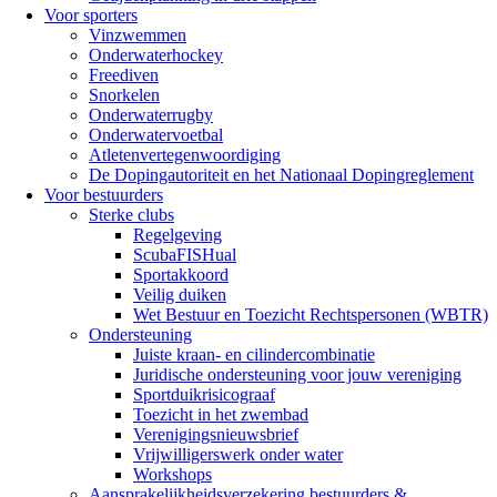
Voor sporters
Vinzwemmen
Onderwaterhockey
Freediven
Snorkelen
Onderwaterrugby
Onderwatervoetbal
Atletenvertegenwoordiging
De Dopingautoriteit en het Nationaal Dopingreglement
Voor bestuurders
Sterke clubs
Regelgeving
ScubaFISHual
Sportakkoord
Veilig duiken
Wet Bestuur en Toezicht Rechtspersonen (WBTR)
Ondersteuning
Juiste kraan- en cilindercombinatie
Juridische ondersteuning voor jouw vereniging
Sportduikrisicograaf
Toezicht in het zwembad
Verenigingsnieuwsbrief
Vrijwilligerswerk onder water
Workshops
Aansprakelijkheidsverzekering bestuurders &