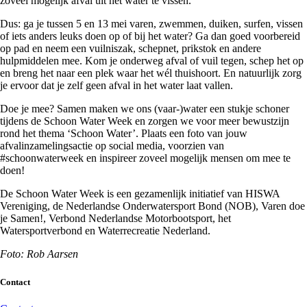
zoveel mogelijk afval uit het water te vissen.
Dus: ga je tussen 5 en 13 mei varen, zwemmen, duiken, surfen, vissen
of iets anders leuks doen op of bij het water? Ga dan goed voorbereid
op pad en neem een vuilniszak, schepnet, prikstok en andere
hulpmiddelen mee. Kom je onderweg afval of vuil tegen, schep het op
en breng het naar een plek waar het wél thuishoort. En natuurlijk zorg
je ervoor dat je zelf geen afval in het water laat vallen.
Doe je mee? Samen maken we ons (vaar-)water een stukje schoner
tijdens de Schoon Water Week en zorgen we voor meer bewustzijn
rond het thema ‘Schoon Water’. Plaats een foto van jouw
afvalinzamelingsactie op social media, voorzien van
#schoonwaterweek en inspireer zoveel mogelijk mensen om mee te
doen!
De Schoon Water Week is een gezamenlijk initiatief van HISWA
Vereniging, de Nederlandse Onderwatersport Bond (NOB), Varen doe
je Samen!, Verbond Nederlandse Motorbootsport, het
Watersportverbond en Waterrecreatie Nederland.
Foto: Rob Aarsen
Contact