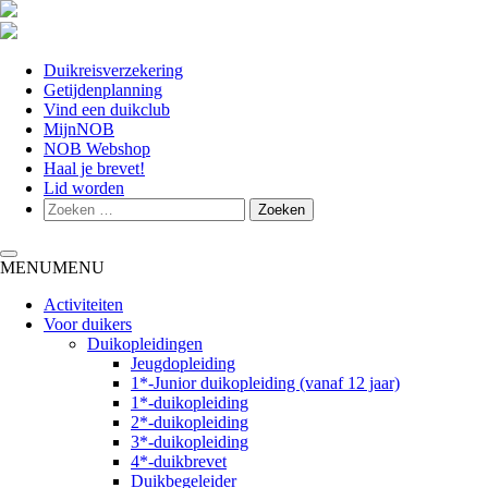
Duikreisverzekering
Getijdenplanning
Vind een duikclub
MijnNOB
NOB Webshop
Haal je brevet!
Lid worden
Toggle navigation
MENU
MENU
Activiteiten
Voor duikers
Duikopleidingen
Jeugdopleiding
1*-Junior duikopleiding (vanaf 12 jaar)
1*-duikopleiding
2*-duikopleiding
3*-duikopleiding
4*-duikbrevet
Duikbegeleider