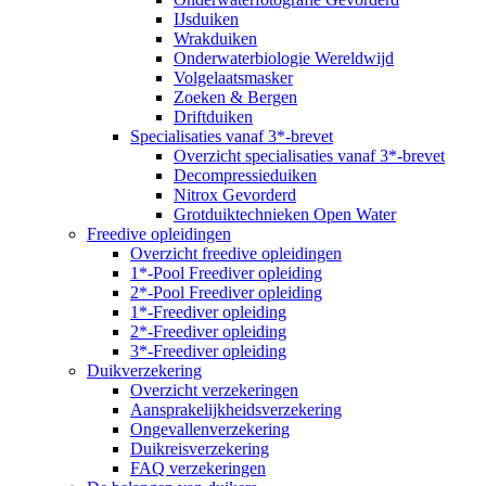
IJsduiken
Wrakduiken
Onderwaterbiologie Wereldwijd
Volgelaatsmasker
Zoeken & Bergen
Driftduiken
Specialisaties vanaf 3*-brevet
Overzicht specialisaties vanaf 3*-brevet
Decompressieduiken
Nitrox Gevorderd
Grotduiktechnieken Open Water
Freedive opleidingen
Overzicht freedive opleidingen
1*-Pool Freediver opleiding
2*-Pool Freediver opleiding
1*-Freediver opleiding
2*-Freediver opleiding
3*-Freediver opleiding
Duikverzekering
Overzicht verzekeringen
Aansprakelijkheidsverzekering
Ongevallenverzekering
Duikreisverzekering
FAQ verzekeringen