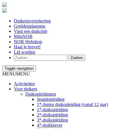
Duikreisverzekering
Getijdenplanning
Vind een duikclub
MijnNOB
NOB Webshop
Haal je brevet!
Lid worden
Toggle navigation
MENU
MENU
Activiteiten
Voor duikers
Duikopleidingen
Jeugdopleiding
1*-Junior duikopleiding (vanaf 12 jaar)
1*-duikopleiding
2*-duikopleiding
3*-duikopleiding
4*-duikbrevet