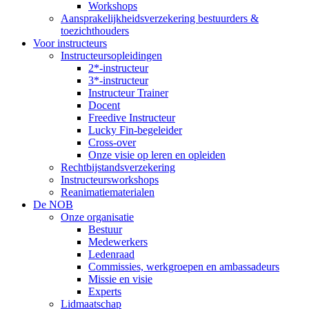
Workshops
Aansprakelijkheidsverzekering bestuurders &
toezichthouders
Voor instructeurs
Instructeursopleidingen
2*-instructeur
3*-instructeur
Instructeur Trainer
Docent
Freedive Instructeur
Lucky Fin-begeleider
Cross-over
Onze visie op leren en opleiden
Rechtbijstandsverzekering
Instructeursworkshops
Reanimatiematerialen
De NOB
Onze organisatie
Bestuur
Medewerkers
Ledenraad
Commissies, werkgroepen en ambassadeurs
Missie en visie
Experts
Lidmaatschap