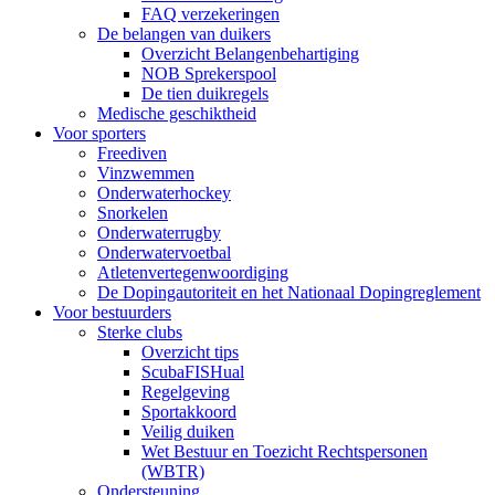
FAQ verzekeringen
De belangen van duikers
Overzicht Belangenbehartiging
NOB Sprekerspool
De tien duikregels
Medische geschiktheid
Voor sporters
Freediven
Vinzwemmen
Onderwaterhockey
Snorkelen
Onderwaterrugby
Onderwatervoetbal
Atletenvertegenwoordiging
De Dopingautoriteit en het Nationaal Dopingreglement
Voor bestuurders
Sterke clubs
Overzicht tips
ScubaFISHual
Regelgeving
Sportakkoord
Veilig duiken
Wet Bestuur en Toezicht Rechtspersonen
(WBTR)
Ondersteuning