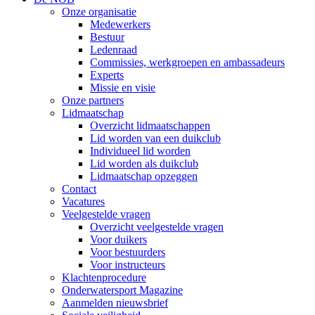
Onze organisatie
Medewerkers
Bestuur
Ledenraad
Commissies, werkgroepen en ambassadeurs
Experts
Missie en visie
Onze partners
Lidmaatschap
Overzicht lidmaatschappen
Lid worden van een duikclub
Individueel lid worden
Lid worden als duikclub
Lidmaatschap opzeggen
Contact
Vacatures
Veelgestelde vragen
Overzicht veelgestelde vragen
Voor duikers
Voor bestuurders
Voor instructeurs
Klachtenprocedure
Onderwatersport Magazine
Aanmelden nieuwsbrief