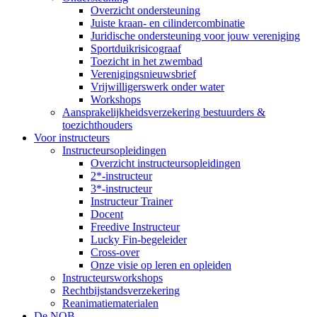
Overzicht ondersteuning
Juiste kraan- en cilindercombinatie
Juridische ondersteuning voor jouw vereniging
Sportduikrisicograaf
Toezicht in het zwembad
Verenigingsnieuwsbrief
Vrijwilligerswerk onder water
Workshops
Aansprakelijkheidsverzekering bestuurders &
toezichthouders
Voor instructeurs
Instructeursopleidingen
Overzicht instructeursopleidingen
2*-instructeur
3*-instructeur
Instructeur Trainer
Docent
Freedive Instructeur
Lucky Fin-begeleider
Cross-over
Onze visie op leren en opleiden
Instructeursworkshops
Rechtbijstandsverzekering
Reanimatiematerialen
De NOB