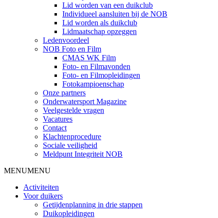
Lid worden van een duikclub
Individueel aansluiten bij de NOB
Lid worden als duikclub
Lidmaatschap opzeggen
Ledenvoordeel
NOB Foto en Film
CMAS WK Film
Foto- en Filmavonden
Foto- en Filmopleidingen
Fotokampioenschap
Onze partners
Onderwatersport Magazine
Veelgestelde vragen
Vacatures
Contact
Klachtenprocedure
Sociale veiligheid
Meldpunt Integriteit NOB
MENU
MENU
Activiteiten
Voor duikers
Getijdenplanning in drie stappen
Duikopleidingen