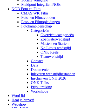
Sociale veiligheid
Meldpunt Integriteit NOB
NOB Foto en Film
CMAS WK Film
Foto- en Filmavonden
Foto- en Filmopleidingen
Fotokampioenschap
Categorieën
Overzicht categorieën
Zoetwaterwedstrijd
Masters en Starters
No Limits wedstrijd
ONK Reels
Teamwedstrijd
Contact
Data
Documenten
Inleveren wedstrijdbestanden
Inschrijven ONK 2026
ONK Talks
Prijsuitreiking
Workshops
Word lid
Haal je brevet!
Webshop