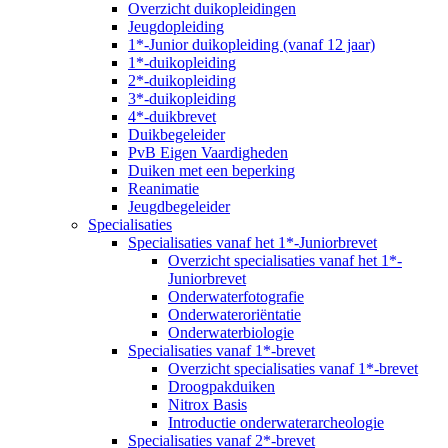
Overzicht duikopleidingen
Jeugdopleiding
1*-Junior duikopleiding (vanaf 12 jaar)
1*-duikopleiding
2*-duikopleiding
3*-duikopleiding
4*-duikbrevet
Duikbegeleider
PvB Eigen Vaardigheden
Duiken met een beperking
Reanimatie
Jeugdbegeleider
Specialisaties
Specialisaties vanaf het 1*-Juniorbrevet
Overzicht specialisaties vanaf het 1*-
Juniorbrevet
Onderwaterfotografie
Onderwateroriëntatie
Onderwaterbiologie
Specialisaties vanaf 1*-brevet
Overzicht specialisaties vanaf 1*-brevet
Droogpakduiken
Nitrox Basis
Introductie onderwaterarcheologie
Specialisaties vanaf 2*-brevet