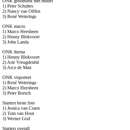
ONK groothoek met model
1) Peter Schultes
2) Nancy van Olffen
3) René Weterings
ONK macro
1) Marco Heesbeen
2) Henny Blokvoort
3) John Landa
ONK thema
1) Henny Blokvoort
2) Arie Vreugdenhil
3) Arco de Man
ONK visportret
1) René Weterings
2) Marco Heesbeen
3) Peter Borsch
Starters beste foto
1) Jessica van Craen
2) Tom van Hout
3) Werner Graf
Starters overall