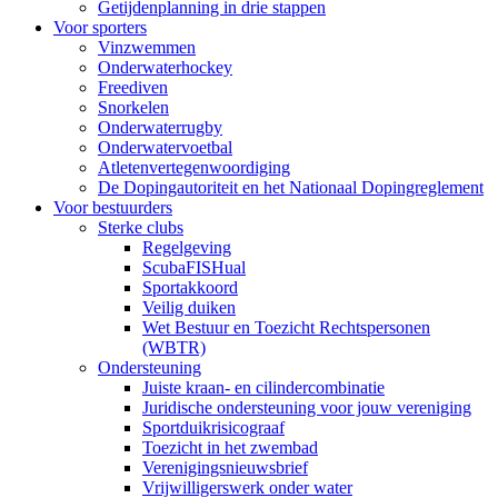
Getijdenplanning in drie stappen
Voor sporters
Vinzwemmen
Onderwaterhockey
Freediven
Snorkelen
Onderwaterrugby
Onderwatervoetbal
Atletenvertegenwoordiging
De Dopingautoriteit en het Nationaal Dopingreglement
Voor bestuurders
Sterke clubs
Regelgeving
ScubaFISHual
Sportakkoord
Veilig duiken
Wet Bestuur en Toezicht Rechtspersonen
(WBTR)
Ondersteuning
Juiste kraan- en cilindercombinatie
Juridische ondersteuning voor jouw vereniging
Sportduikrisicograaf
Toezicht in het zwembad
Verenigingsnieuwsbrief
Vrijwilligerswerk onder water