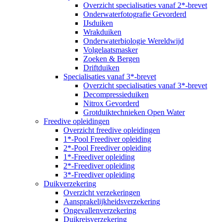
Overzicht specialisaties vanaf 2*-brevet
Onderwaterfotografie Gevorderd
IJsduiken
Wrakduiken
Onderwaterbiologie Wereldwijd
Volgelaatsmasker
Zoeken & Bergen
Driftduiken
Specialisaties vanaf 3*-brevet
Overzicht specialisaties vanaf 3*-brevet
Decompressieduiken
Nitrox Gevorderd
Grotduiktechnieken Open Water
Freedive opleidingen
Overzicht freedive opleidingen
1*-Pool Freediver opleiding
2*-Pool Freediver opleiding
1*-Freediver opleiding
2*-Freediver opleiding
3*-Freediver opleiding
Duikverzekering
Overzicht verzekeringen
Aansprakelijkheidsverzekering
Ongevallenverzekering
Duikreisverzekering