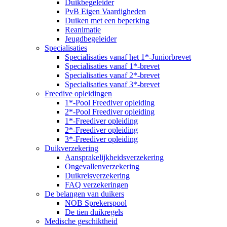
Duikbegeleider
PvB Eigen Vaardigheden
Duiken met een beperking
Reanimatie
Jeugdbegeleider
Specialisaties
Specialisaties vanaf het 1*-Juniorbrevet
Specialisaties vanaf 1*-brevet
Specialisaties vanaf 2*-brevet
Specialisaties vanaf 3*-brevet
Freedive opleidingen
1*-Pool Freediver opleiding
2*-Pool Freediver opleiding
1*-Freediver opleiding
2*-Freediver opleiding
3*-Freediver opleiding
Duikverzekering
Aansprakelijkheidsverzekering
Ongevallenverzekering
Duikreisverzekering
FAQ verzekeringen
De belangen van duikers
NOB Sprekerspool
De tien duikregels
Medische geschiktheid