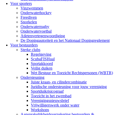
Voor sporters
Vinzwemmen
Onderwaterhockey
Freediven
Snorkelen
Onderwaterrugby
Onderwatervoetbal
Atletenvertegenwoordiging
De Dopingautoriteit en het Nationaal Dopingreglement
Voor bestuurders
Sterke clubs
Regelgeving
ScubaFISHual
Sportakkoord
Veilig duiken
Wet Bestuur en Toezicht Rechtspersonen (WBTR)
Ondersteuning
Juiste kraan- en cilindercombinatie
Juridische ondersteuning voor jouw vereniging
Sportduikrisicograaf
Toezicht in het zwembad
Verenigingsnieuwsbrief
Vrijwilligerswerk onder water
Workshops
Aansprakelijkheidsverzekering bestuurders &