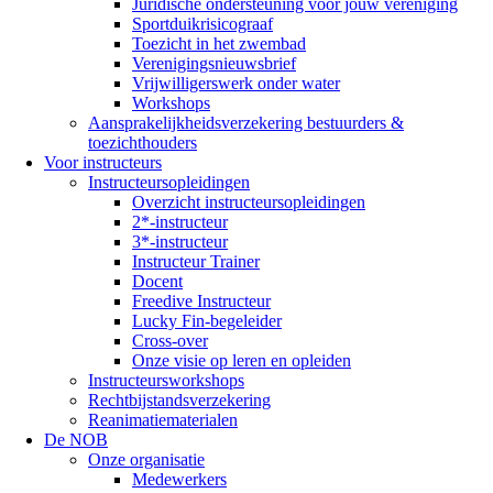
Juridische ondersteuning voor jouw vereniging
Sportduikrisicograaf
Toezicht in het zwembad
Verenigingsnieuwsbrief
Vrijwilligerswerk onder water
Workshops
Aansprakelijkheidsverzekering bestuurders &
toezichthouders
Voor instructeurs
Instructeursopleidingen
Overzicht instructeursopleidingen
2*-instructeur
3*-instructeur
Instructeur Trainer
Docent
Freedive Instructeur
Lucky Fin-begeleider
Cross-over
Onze visie op leren en opleiden
Instructeursworkshops
Rechtbijstandsverzekering
Reanimatiematerialen
De NOB
Onze organisatie
Medewerkers