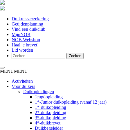
Duikreisverzekering
Getijdenplanning
Vind een duikclub
MijnNOB
NOB Webshop
Haal je brevet!
Lid worden
Toggle navigation
MENU
MENU
Activiteiten
Voor duikers
Duikopleidingen
Jeugdopleiding
1*-Junior duikopleiding (vanaf 12 jaar)
1*-duikopleiding
2*-duikopleiding
3*-duikopleiding
4*-duikbrevet
Duikbegeleider