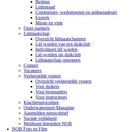
Bestuur
Ledenraad
Commissies, werkgroepen en ambassadeurs
Experts
Missie en visie
Onze partners
Lidmaatschap
Overzicht lidmaatschappen
Lid worden van een duikclub
Individueel lid worden
Lid worden als duikclub
Lidmaatschap opzeggen
Contact
Vacatures
Veelgestelde vragen
Overzicht veelgestelde vragen
Voor duikers
Voor bestuurders
Voor instructeurs
Klachtenprocedure
Onderwatersport Magazine
Aanmelden nieuwsbrief
Sociale veiligheid
Meldpunt Integriteit NOB
NOB Foto en Film