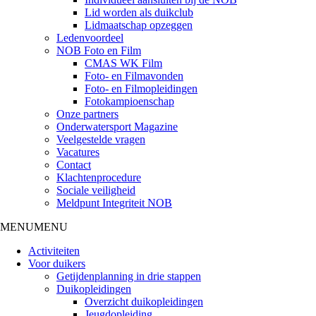
Lid worden als duikclub
Lidmaatschap opzeggen
Ledenvoordeel
NOB Foto en Film
CMAS WK Film
Foto- en Filmavonden
Foto- en Filmopleidingen
Fotokampioenschap
Onze partners
Onderwatersport Magazine
Veelgestelde vragen
Vacatures
Contact
Klachtenprocedure
Sociale veiligheid
Meldpunt Integriteit NOB
MENU
MENU
Activiteiten
Voor duikers
Getijdenplanning in drie stappen
Duikopleidingen
Overzicht duikopleidingen
Jeugdopleiding