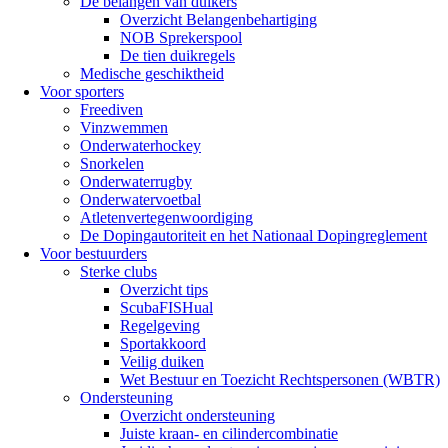
De belangen van duikers
Overzicht Belangenbehartiging
NOB Sprekerspool
De tien duikregels
Medische geschiktheid
Voor sporters
Freediven
Vinzwemmen
Onderwaterhockey
Snorkelen
Onderwaterrugby
Onderwatervoetbal
Atletenvertegenwoordiging
De Dopingautoriteit en het Nationaal Dopingreglement
Voor bestuurders
Sterke clubs
Overzicht tips
ScubaFISHual
Regelgeving
Sportakkoord
Veilig duiken
Wet Bestuur en Toezicht Rechtspersonen (WBTR)
Ondersteuning
Overzicht ondersteuning
Juiste kraan- en cilindercombinatie