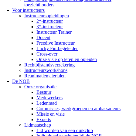
toezichthouders
Voor instructeurs
Instructeursopleidingen
2*-instructeur
3*-instructeur
Instructeur Trainer
Docent
Freedive Instructeur
Lucky Fin-begeleider
Cross-over
Onze visie op leren en opleiden
Rechtbijstandsverzekering
Instructeursworkshops
Reanimatiematerialen
De NOB
Onze organisatie
Bestuur
Medewerkers
Ledenraad
Commissies, werkgroepen en ambassadeurs
Missie en visie
Experts
Lidmaatschap
Lid worden van een duikclub
Individueel aansluiten bij de NOB