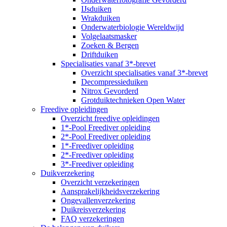
IJsduiken
Wrakduiken
Onderwaterbiologie Wereldwijd
Volgelaatsmasker
Zoeken & Bergen
Driftduiken
Specialisaties vanaf 3*-brevet
Overzicht specialisaties vanaf 3*-brevet
Decompressieduiken
Nitrox Gevorderd
Grotduiktechnieken Open Water
Freedive opleidingen
Overzicht freedive opleidingen
1*-Pool Freediver opleiding
2*-Pool Freediver opleiding
1*-Freediver opleiding
2*-Freediver opleiding
3*-Freediver opleiding
Duikverzekering
Overzicht verzekeringen
Aansprakelijkheidsverzekering
Ongevallenverzekering
Duikreisverzekering
FAQ verzekeringen