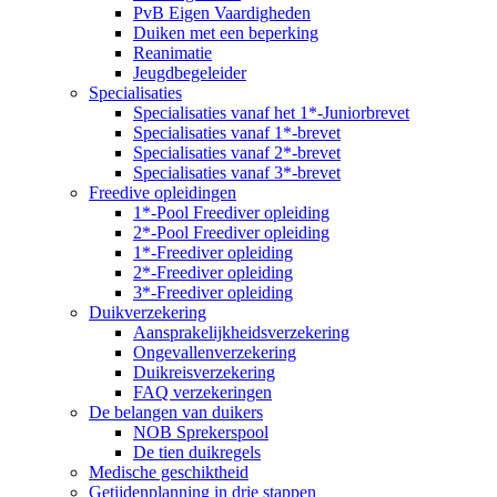
PvB Eigen Vaardigheden
Duiken met een beperking
Reanimatie
Jeugdbegeleider
Specialisaties
Specialisaties vanaf het 1*-Juniorbrevet
Specialisaties vanaf 1*-brevet
Specialisaties vanaf 2*-brevet
Specialisaties vanaf 3*-brevet
Freedive opleidingen
1*-Pool Freediver opleiding
2*-Pool Freediver opleiding
1*-Freediver opleiding
2*-Freediver opleiding
3*-Freediver opleiding
Duikverzekering
Aansprakelijkheidsverzekering
Ongevallenverzekering
Duikreisverzekering
FAQ verzekeringen
De belangen van duikers
NOB Sprekerspool
De tien duikregels
Medische geschiktheid
Getijdenplanning in drie stappen