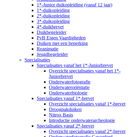
1*-Junior duikopleiding (vanaf 12 jaar)
1*-duikopleiding
2*-duikopleiding
3*-duikopleiding
4*-duikbrevet
Duikbegeleider
PvB Eigen Vaardigheden
Duiken met een beperking
Reanimatie
Jeugdbegeleider
Specialisaties
Specialisaties vanaf het 1*-Juniorbrevet
Overzicht specialisaties vanaf het 1*-
Juniorbrevet
Onderwaterfotografie
Onderwateroriëntatie
Onderwaterbiologie
Specialisaties vanaf 1*-brevet
Overzicht specialisaties vanaf 1*-brevet
Droogpakduiken
Nitrox Basis
Introductie onderwaterarcheologie
Specialisaties vanaf 2*-brevet
Overzicht specialisaties vanaf 2*-brevet
Onderwaterfotografie Gevorderd