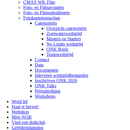
CMAS WK Film
Foto- en Filmavonden
Foto- en Filmopleidingen
Fotokampioenschap
Categorieën
Overzicht categorieën
Zoetwaterwedstrijd
Masters en Starters
No Limits wedstrijd
ONK Reels
Teamwedstrijd
Contact
Data
Documenten
Inleveren wedstrijdbestanden
Inschrijven ONK 2026
ONK Talks
Prijsuitreiking
Workshops
Word lid
Haal je brevet!
Webshop
Mijn NOB
Vind een duikclub
Getijdenplanning