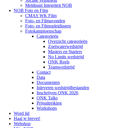
Sociale veiligheid
Meldpunt Integriteit NOB
NOB Foto en Film
CMAS WK Film
Foto- en Filmavonden
Foto- en Filmopleidingen
Fotokampioenschap
Categorieën
Overzicht categorieën
Zoetwaterwedstrijd
Masters en Starters
No Limits wedstrijd
ONK Reels
Teamwedstrijd
Contact
Data
Documenten
Inleveren wedstrijdbestanden
Inschrijven ONK 2026
ONK Talks
Prijsuitreiking
Workshops
Word lid
Haal je brevet!
Webshop