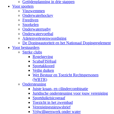
Getijdenplanning in drie stappen
Voor sporters
Vinzwemmen
Onderwaterhockey
Freediven
Snorkelen
Onderwaterrugby
Onderwatervoetbal
Atletenvertegenwoordiging
De Dopingautoriteit en het Nationaal Dopingreglement
Voor bestuurders
Sterke clubs
Regelgeving
ScubaFISHual
Sportakkoord
Veilig duiken
Wet Bestuur en Toezicht Rechtspersonen
(WBTR)
Ondersteuning
Juiste kraan- en cilindercombinatie
Juridische ondersteuning voor jouw vereniging
Sportduikrisicograaf
Toezicht in het zwembad
Verenigingsnieuwsbrief
Vrijwilligerswerk onder water