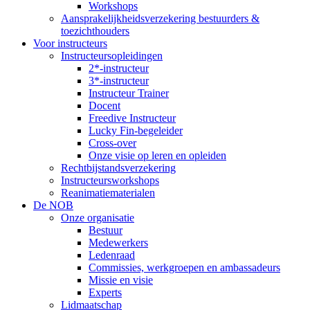
Workshops
Aansprakelijkheidsverzekering bestuurders &
toezichthouders
Voor instructeurs
Instructeursopleidingen
2*-instructeur
3*-instructeur
Instructeur Trainer
Docent
Freedive Instructeur
Lucky Fin-begeleider
Cross-over
Onze visie op leren en opleiden
Rechtbijstandsverzekering
Instructeursworkshops
Reanimatiematerialen
De NOB
Onze organisatie
Bestuur
Medewerkers
Ledenraad
Commissies, werkgroepen en ambassadeurs
Missie en visie
Experts
Lidmaatschap