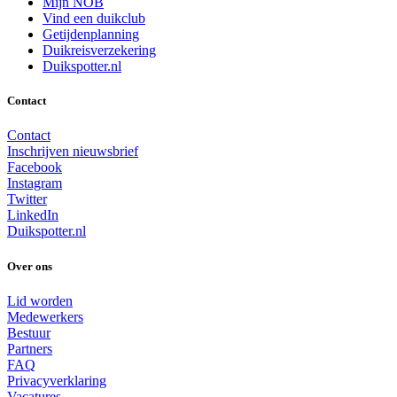
Mijn NOB
Vind een duikclub
Getijdenplanning
Duikreisverzekering
Duikspotter.nl
Contact
Contact
Inschrijven nieuwsbrief
Facebook
Instagram
Twitter
LinkedIn
Duikspotter.nl
Over ons
Lid worden
Medewerkers
Bestuur
Partners
FAQ
Privacyverklaring
Vacatures