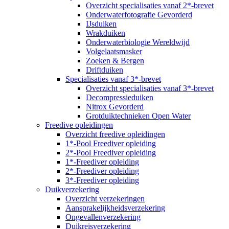
Overzicht specialisaties vanaf 2*-brevet
Onderwaterfotografie Gevorderd
IJsduiken
Wrakduiken
Onderwaterbiologie Wereldwijd
Volgelaatsmasker
Zoeken & Bergen
Driftduiken
Specialisaties vanaf 3*-brevet
Overzicht specialisaties vanaf 3*-brevet
Decompressieduiken
Nitrox Gevorderd
Grotduiktechnieken Open Water
Freedive opleidingen
Overzicht freedive opleidingen
1*-Pool Freediver opleiding
2*-Pool Freediver opleiding
1*-Freediver opleiding
2*-Freediver opleiding
3*-Freediver opleiding
Duikverzekering
Overzicht verzekeringen
Aansprakelijkheidsverzekering
Ongevallenverzekering
Duikreisverzekering