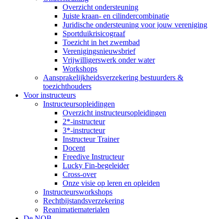
Overzicht ondersteuning
Juiste kraan- en cilindercombinatie
Juridische ondersteuning voor jouw vereniging
Sportduikrisicograaf
Toezicht in het zwembad
Verenigingsnieuwsbrief
Vrijwilligerswerk onder water
Workshops
Aansprakelijkheidsverzekering bestuurders &
toezichthouders
Voor instructeurs
Instructeursopleidingen
Overzicht instructeursopleidingen
2*-instructeur
3*-instructeur
Instructeur Trainer
Docent
Freedive Instructeur
Lucky Fin-begeleider
Cross-over
Onze visie op leren en opleiden
Instructeursworkshops
Rechtbijstandsverzekering
Reanimatiematerialen
De NOB