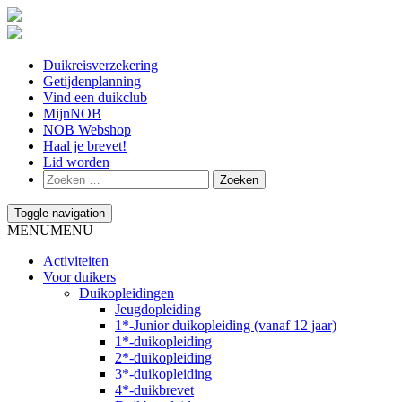
Duikreisverzekering
Getijdenplanning
Vind een duikclub
MijnNOB
NOB Webshop
Haal je brevet!
Lid worden
Toggle navigation
MENU
MENU
Activiteiten
Voor duikers
Duikopleidingen
Jeugdopleiding
1*-Junior duikopleiding (vanaf 12 jaar)
1*-duikopleiding
2*-duikopleiding
3*-duikopleiding
4*-duikbrevet