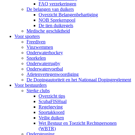
FAQ verzekeringen
De belangen van duikers
Overzicht Belangenbehartiging
NOB Sprekerspool
De tien duikregels
Medische geschiktheid
Voor sporters
Freediven
Vinzwemmen
Onderwaterhockey
Snorkelen
Onderwaterrugby
Onderwatervoetbal
Atletenvertegenwoordiging
De Dopingautoriteit en het Nationaal Dopingreglement
Voor bestuurders
Sterke clubs
Overzicht tips
ScubaFISHual
Regelgeving
Sportakkoord
Veilig duiken
Wet Bestuur en Toezicht Rechtspersonen
(WBTR)
Ondersteuning