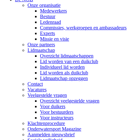
Onze organisatie
Medewerkers
Bestuur
Ledenraad
Commissies, werkgroepen en ambassadeurs
Experts
Missie en visie
Onze partners
Lidmaatschap
Overzicht lidmaatschappen
Lid worden van een duikclub
Individueel lid worden
Lid worden als duikclub
Lidmaatschap opzeggen
Contact
Vacatures
Veelgestelde vragen
Overzicht veelgestelde vragen
Voor duikers
Voor bestuurders
Voor instructeurs
Klachtenprocedure
Onderwatersport Magazine
Aanmelden nieuwsbrief