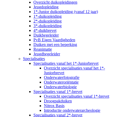
Overzicht duikopleidingen
Jeugdopleiding
1*-Junior duikopleiding (vanaf 12 jaar)
1*-duikopleiding
2*-duikopleiding
3*-duikopleiding
4*-duikbrevet
Duikbegeleider
PvB Eigen Vaardigheden
Duiken met een beperking
Reanimatie
Jeugdbegeleider
Specialisaties
Specialisaties vanaf het 1*-Juniorbrevet
Overzicht specialisaties vanaf het 1*-
Juniorbrevet
Onderwaterfotografie
Onderwateroriëntatie
Onderwaterbiologie
Specialisaties vanaf 1*-brevet
Overzicht specialisaties vanaf 1*-brevet
Droogpakduiken
Nitrox Basis
Introductie onderwaterarcheologie
Specialisaties vanaf 2*-brevet