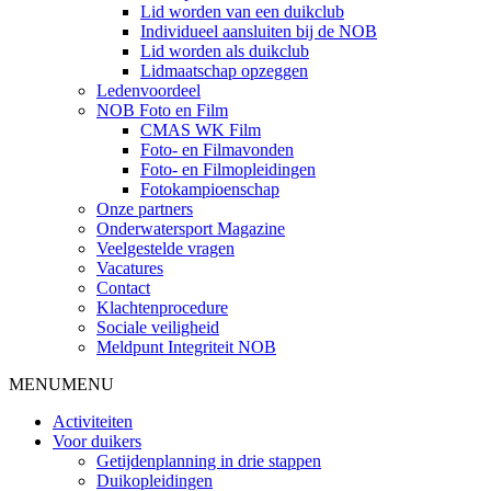
Lid worden van een duikclub
Individueel aansluiten bij de NOB
Lid worden als duikclub
Lidmaatschap opzeggen
Ledenvoordeel
NOB Foto en Film
CMAS WK Film
Foto- en Filmavonden
Foto- en Filmopleidingen
Fotokampioenschap
Onze partners
Onderwatersport Magazine
Veelgestelde vragen
Vacatures
Contact
Klachtenprocedure
Sociale veiligheid
Meldpunt Integriteit NOB
MENU
MENU
Activiteiten
Voor duikers
Getijdenplanning in drie stappen
Duikopleidingen