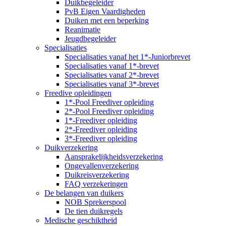
Duikbegeleider
PvB Eigen Vaardigheden
Duiken met een beperking
Reanimatie
Jeugdbegeleider
Specialisaties
Specialisaties vanaf het 1*-Juniorbrevet
Specialisaties vanaf 1*-brevet
Specialisaties vanaf 2*-brevet
Specialisaties vanaf 3*-brevet
Freedive opleidingen
1*-Pool Freediver opleiding
2*-Pool Freediver opleiding
1*-Freediver opleiding
2*-Freediver opleiding
3*-Freediver opleiding
Duikverzekering
Aansprakelijkheidsverzekering
Ongevallenverzekering
Duikreisverzekering
FAQ verzekeringen
De belangen van duikers
NOB Sprekerspool
De tien duikregels
Medische geschiktheid