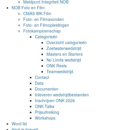
Meldpunt Integriteit NOB
NOB Foto en Film
CMAS WK Film
Foto- en Filmavonden
Foto- en Filmopleidingen
Fotokampioenschap
Categorieën
Overzicht categorieën
Zoetwaterwedstrijd
Masters en Starters
No Limits wedstrijd
ONK Reels
Teamwedstrijd
Contact
Data
Documenten
Inleveren wedstrijdbestanden
Inschrijven ONK 2026
ONK Talks
Prijsuitreiking
Workshops
Word lid
Haal je brevet!