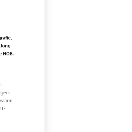
rafie,
. Jong
de NOB.
d:
igers
waarin
st?