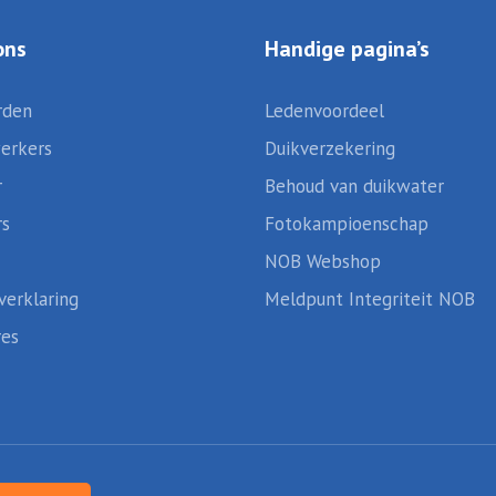
ons
Handige pagina’s
rden
Ledenvoordeel
erkers
Duikverzekering
r
Behoud van duikwater
rs
Fotokampioenschap
NOB Webshop
verklaring
Meldpunt Integriteit NOB
res