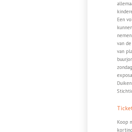
allema
kinder
Een vo
kunnen
nemen.
van de
van pl
buurjo
zondag
exposan
Duiken
Sticht
Ticke
Koop n
kortin