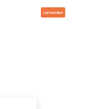
p
Haal je brevet!
Lid worden
ESTUURDERS
VOOR INSTRUCTEURS
DE NOB
 heb jij