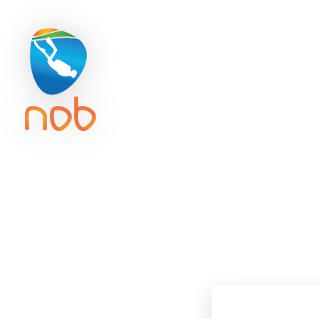
Duikreisverzekering
Getijd
ACTIVITE
Program