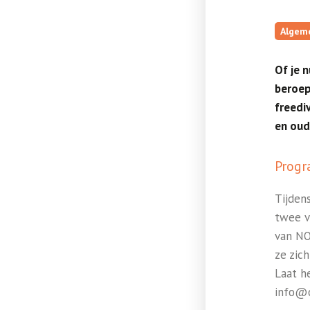
Algem
Of je n
beroep
freediv
en oud
Progr
Tijden
twee v
van NO
ze zic
Laat he
info@o