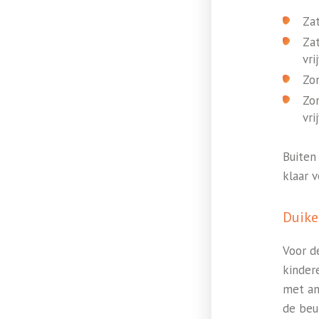
Zat
Zat
vri
Zon
Zon
vri
Buiten
klaar 
Duike
Voor d
kinder
met an
de beur