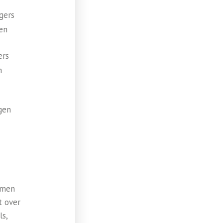
gers
en
ers
n
gen
Samen
t over
ls,