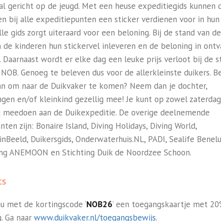
al gericht op de jeugd. Met een heuse expeditiegids kunnen 
en bij alle expeditiepunten een sticker verdienen voor in hun 
lle gids zorgt uiteraard voor een beloning. Bij de stand van 
 de kinderen hun stickervel inleveren en de beloning in ont
 Daarnaast wordt er elke dag een leuke prijs verloot bij de s
 NOB. Genoeg te beleven dus voor de allerkleinste duikers. B
an om naar de Duikvaker te komen? Neem dan je dochter,
ngen en/of kleinkind gezellig mee! Je kunt op zowel zaterdag
 meedoen aan de Duikexpeditie. De overige deelnemende
ten zijn: Bonaire Island, Diving Holidays, Diving World,
inBeeld, Duikersgids, Onderwaterhuis.NL, PADI, Sealife Benelu
ing ANEMOON en Stichting Duik de Noordzee Schoon.
ts
u met de kortingscode ‘
NOB26
’ een toegangskaartje met 2
g. Ga naar
www.duikvaker.nl/toegangsbewijs
.