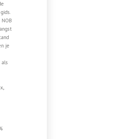
de
gids.
de NOB
vangst
tand
en je
 als
x,
0%