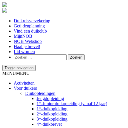
Duikreisverzekering
Getijdenplanning
Vind een duikclub
MijnNOB
NOB Webshop
Haal je brevet!
Lid worden
Toggle navigation
MENU
MENU
Activiteiten
Voor duikers
Duikopleidingen
Jeugdopleiding
1*-Junior duikopleiding (vanaf 12 jaar)
1*-duikopleiding
2*-duikopleiding
3*-duikopleiding
4*-duikbrevet