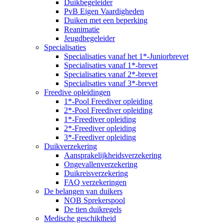
Duikbegeleider
PvB Eigen Vaardigheden
Duiken met een beperking
Reanimatie
Jeugdbegeleider
Specialisaties
Specialisaties vanaf het 1*-Juniorbrevet
Specialisaties vanaf 1*-brevet
Specialisaties vanaf 2*-brevet
Specialisaties vanaf 3*-brevet
Freedive opleidingen
1*-Pool Freediver opleiding
2*-Pool Freediver opleiding
1*-Freediver opleiding
2*-Freediver opleiding
3*-Freediver opleiding
Duikverzekering
Aansprakelijkheidsverzekering
Ongevallenverzekering
Duikreisverzekering
FAQ verzekeringen
De belangen van duikers
NOB Sprekerspool
De tien duikregels
Medische geschiktheid