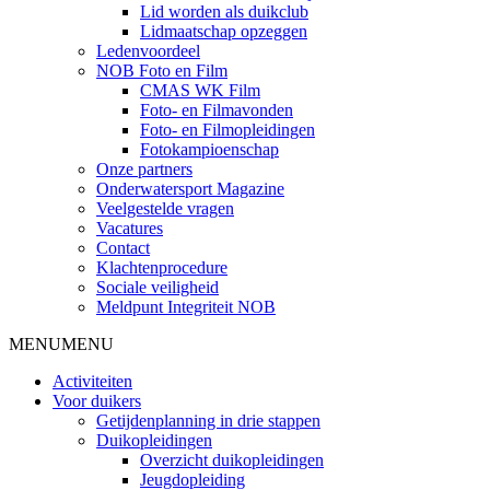
Lid worden als duikclub
Lidmaatschap opzeggen
Ledenvoordeel
NOB Foto en Film
CMAS WK Film
Foto- en Filmavonden
Foto- en Filmopleidingen
Fotokampioenschap
Onze partners
Onderwatersport Magazine
Veelgestelde vragen
Vacatures
Contact
Klachtenprocedure
Sociale veiligheid
Meldpunt Integriteit NOB
MENU
MENU
Activiteiten
Voor duikers
Getijdenplanning in drie stappen
Duikopleidingen
Overzicht duikopleidingen
Jeugdopleiding