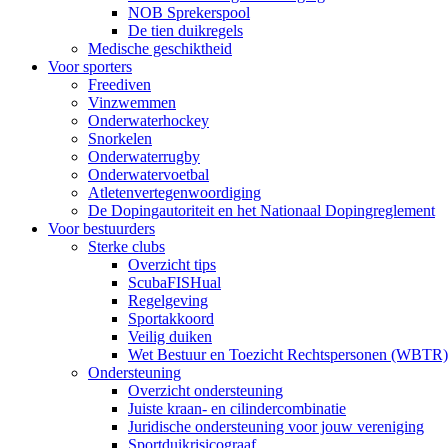
NOB Sprekerspool
De tien duikregels
Medische geschiktheid
Voor sporters
Freediven
Vinzwemmen
Onderwaterhockey
Snorkelen
Onderwaterrugby
Onderwatervoetbal
Atletenvertegenwoordiging
De Dopingautoriteit en het Nationaal Dopingreglement
Voor bestuurders
Sterke clubs
Overzicht tips
ScubaFISHual
Regelgeving
Sportakkoord
Veilig duiken
Wet Bestuur en Toezicht Rechtspersonen (WBTR)
Ondersteuning
Overzicht ondersteuning
Juiste kraan- en cilindercombinatie
Juridische ondersteuning voor jouw vereniging
Sportduikrisicograaf