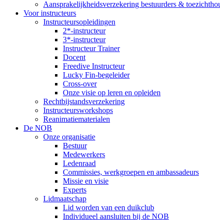
Aansprakelijkheidsverzekering bestuurders & toezichtho
Voor instructeurs
Instructeursopleidingen
2*-instructeur
3*-instructeur
Instructeur Trainer
Docent
Freedive Instructeur
Lucky Fin-begeleider
Cross-over
Onze visie op leren en opleiden
Rechtbijstandsverzekering
Instructeursworkshops
Reanimatiematerialen
De NOB
Onze organisatie
Bestuur
Medewerkers
Ledenraad
Commissies, werkgroepen en ambassadeurs
Missie en visie
Experts
Lidmaatschap
Lid worden van een duikclub
Individueel aansluiten bij de NOB