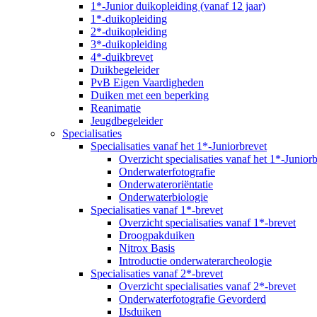
1*-Junior duikopleiding (vanaf 12 jaar)
1*-duikopleiding
2*-duikopleiding
3*-duikopleiding
4*-duikbrevet
Duikbegeleider
PvB Eigen Vaardigheden
Duiken met een beperking
Reanimatie
Jeugdbegeleider
Specialisaties
Specialisaties vanaf het 1*-Juniorbrevet
Overzicht specialisaties vanaf het 1*-Junior
Onderwaterfotografie
Onderwateroriëntatie
Onderwaterbiologie
Specialisaties vanaf 1*-brevet
Overzicht specialisaties vanaf 1*-brevet
Droogpakduiken
Nitrox Basis
Introductie onderwaterarcheologie
Specialisaties vanaf 2*-brevet
Overzicht specialisaties vanaf 2*-brevet
Onderwaterfotografie Gevorderd
IJsduiken