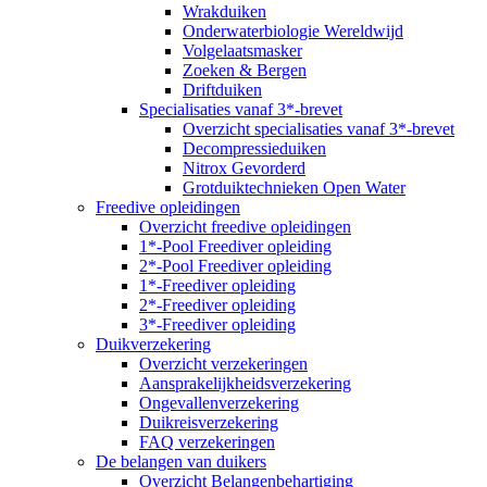
Wrakduiken
Onderwaterbiologie Wereldwijd
Volgelaatsmasker
Zoeken & Bergen
Driftduiken
Specialisaties vanaf 3*-brevet
Overzicht specialisaties vanaf 3*-brevet
Decompressieduiken
Nitrox Gevorderd
Grotduiktechnieken Open Water
Freedive opleidingen
Overzicht freedive opleidingen
1*-Pool Freediver opleiding
2*-Pool Freediver opleiding
1*-Freediver opleiding
2*-Freediver opleiding
3*-Freediver opleiding
Duikverzekering
Overzicht verzekeringen
Aansprakelijkheidsverzekering
Ongevallenverzekering
Duikreisverzekering
FAQ verzekeringen
De belangen van duikers
Overzicht Belangenbehartiging