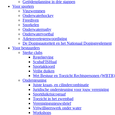
Getijdenplanning in drie stappen
Voor sporters
Vinzwemmen
Onderwaterhockey
Freediven
Snorkelen
Onderwaterrugby
Onderwatervoetbal
Atletenvertegenwoordiging
De Dopingautoriteit en het Nationaal Dopingreglement
Voor bestuurders
Sterke clubs
Regelgeving
ScubaFISHual
Sportakkoord
Veilig duiken
Wet Bestuur en Toezicht Rechtspersonen (WBTR)
Ondersteuning
Juiste kraan- en cilindercombinatie
Juridische ondersteuning voor jouw vereniging
Sportduikrisicograaf
Toezicht in het zwembad
Verenigingsnieuwsbrief
Vrijwilligerswerk onder water
Workshops