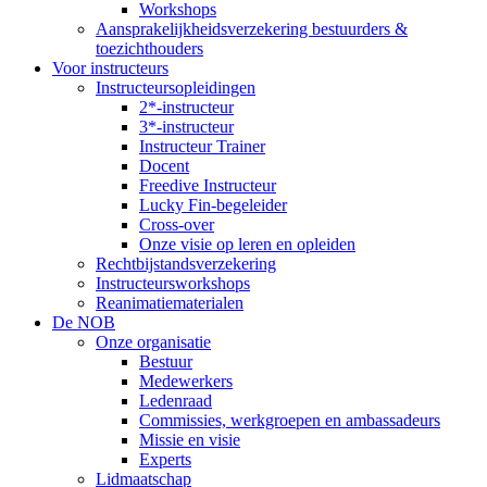
Workshops
Aansprakelijkheidsverzekering bestuurders &
toezichthouders
Voor instructeurs
Instructeursopleidingen
2*-instructeur
3*-instructeur
Instructeur Trainer
Docent
Freedive Instructeur
Lucky Fin-begeleider
Cross-over
Onze visie op leren en opleiden
Rechtbijstandsverzekering
Instructeursworkshops
Reanimatiematerialen
De NOB
Onze organisatie
Bestuur
Medewerkers
Ledenraad
Commissies, werkgroepen en ambassadeurs
Missie en visie
Experts
Lidmaatschap