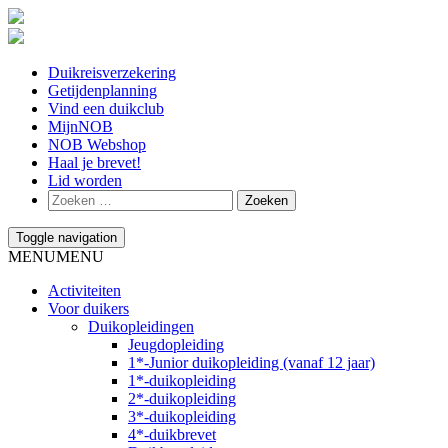
Duikreisverzekering
Getijdenplanning
Vind een duikclub
MijnNOB
NOB Webshop
Haal je brevet!
Lid worden
Toggle navigation
MENU
MENU
Activiteiten
Voor duikers
Duikopleidingen
Jeugdopleiding
1*-Junior duikopleiding (vanaf 12 jaar)
1*-duikopleiding
2*-duikopleiding
3*-duikopleiding
4*-duikbrevet