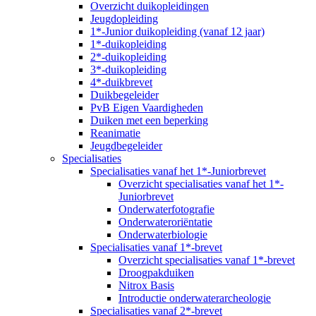
Overzicht duikopleidingen
Jeugdopleiding
1*-Junior duikopleiding (vanaf 12 jaar)
1*-duikopleiding
2*-duikopleiding
3*-duikopleiding
4*-duikbrevet
Duikbegeleider
PvB Eigen Vaardigheden
Duiken met een beperking
Reanimatie
Jeugdbegeleider
Specialisaties
Specialisaties vanaf het 1*-Juniorbrevet
Overzicht specialisaties vanaf het 1*-
Juniorbrevet
Onderwaterfotografie
Onderwateroriëntatie
Onderwaterbiologie
Specialisaties vanaf 1*-brevet
Overzicht specialisaties vanaf 1*-brevet
Droogpakduiken
Nitrox Basis
Introductie onderwaterarcheologie
Specialisaties vanaf 2*-brevet