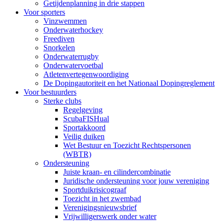
Getijdenplanning in drie stappen
Voor sporters
Vinzwemmen
Onderwaterhockey
Freediven
Snorkelen
Onderwaterrugby
Onderwatervoetbal
Atletenvertegenwoordiging
De Dopingautoriteit en het Nationaal Dopingreglement
Voor bestuurders
Sterke clubs
Regelgeving
ScubaFISHual
Sportakkoord
Veilig duiken
Wet Bestuur en Toezicht Rechtspersonen
(WBTR)
Ondersteuning
Juiste kraan- en cilindercombinatie
Juridische ondersteuning voor jouw vereniging
Sportduikrisicograaf
Toezicht in het zwembad
Verenigingsnieuwsbrief
Vrijwilligerswerk onder water