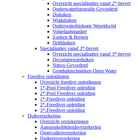
Overzicht specialisaties vanaf 2*-brevet
Onderwaterfotografie Gevorderd
IJsduiken
Wrakduiken
Onderwaterbiologie Wereldwijd
Volgelaatsmasker
Zoeken & Bergen
Driftduiken
Specialisaties vanaf 3*-brevet
Overzicht specialisaties vanaf 3*-brevet
Decompressieduiken
Nitrox Gevorderd
Grotduiktechnieken Open Water
Freedive opleidingen
Overzicht freedive opleidingen
1*-Pool Freediver opleiding
2*-Pool Freediver opleiding
1*-Freediver opleiding
2*-Freediver opleiding
3*-Freediver opleiding
Duikverzekering
Overzicht verzekeringen
Aansprakelijkheidsverzekering
Ongevallenverzekering
Duikreisverzekering