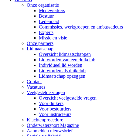
Onze organisatie
Medewerkers
Bestuur
Ledenraad
Commissies, werkgroepen en ambassadeurs
Experts
Missie en visie
Onze partners
Lidmaatschap
Overzicht lidmaatschappen
Lid worden van een duikclub
Individueel lid worden
Lid worden als duikclub
Lidmaatschap opzeggen
Contact
Vacatures
Veelgestelde vragen
Overzicht veelgestelde vragen
Voor duikers
Voor bestuurders
Voor instructeurs
Klachtenprocedure
Onderwatersport Magazine
Aanmelden nieuwsbrief