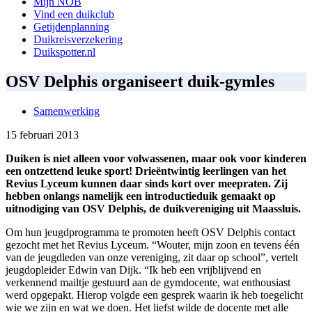
Mijn NOB
Vind een duikclub
Getijdenplanning
Duikreisverzekering
Duikspotter.nl
OSV Delphis organiseert duik-gymles
Samenwerking
15 februari 2013
Duiken is niet alleen voor volwassenen, maar ook voor kinderen
een ontzettend leuke sport! Drieëntwintig leerlingen van het
Revius Lyceum kunnen daar sinds kort over meepraten. Zij
hebben onlangs namelijk een introductieduik gemaakt op
uitnodiging van OSV Delphis, de duikvereniging uit Maassluis.
Om hun jeugdprogramma te promoten heeft OSV Delphis contact
gezocht met het Revius Lyceum. “Wouter, mijn zoon en tevens één
van de jeugdleden van onze vereniging, zit daar op school”, vertelt
jeugdopleider Edwin van Dijk. “Ik heb een vrijblijvend en
verkennend mailtje gestuurd aan de gymdocente, wat enthousiast
werd opgepakt. Hierop volgde een gesprek waarin ik heb toegelicht
wie we zijn en wat we doen. Het liefst wilde de docente met alle