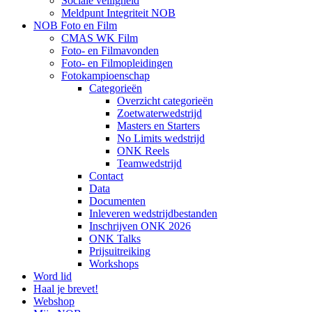
Sociale veiligheid
Meldpunt Integriteit NOB
NOB Foto en Film
CMAS WK Film
Foto- en Filmavonden
Foto- en Filmopleidingen
Fotokampioenschap
Categorieën
Overzicht categorieën
Zoetwaterwedstrijd
Masters en Starters
No Limits wedstrijd
ONK Reels
Teamwedstrijd
Contact
Data
Documenten
Inleveren wedstrijdbestanden
Inschrijven ONK 2026
ONK Talks
Prijsuitreiking
Workshops
Word lid
Haal je brevet!
Webshop