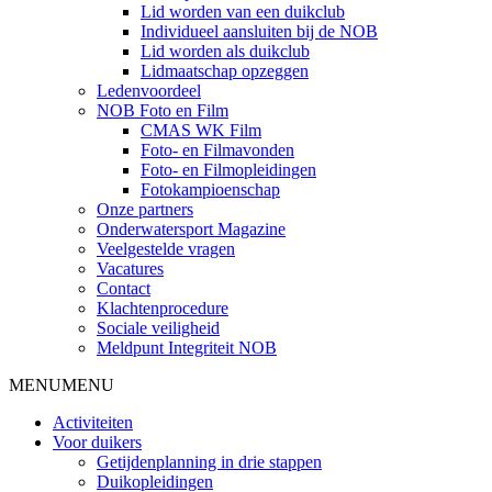
Lid worden van een duikclub
Individueel aansluiten bij de NOB
Lid worden als duikclub
Lidmaatschap opzeggen
Ledenvoordeel
NOB Foto en Film
CMAS WK Film
Foto- en Filmavonden
Foto- en Filmopleidingen
Fotokampioenschap
Onze partners
Onderwatersport Magazine
Veelgestelde vragen
Vacatures
Contact
Klachtenprocedure
Sociale veiligheid
Meldpunt Integriteit NOB
MENU
MENU
Activiteiten
Voor duikers
Getijdenplanning in drie stappen
Duikopleidingen