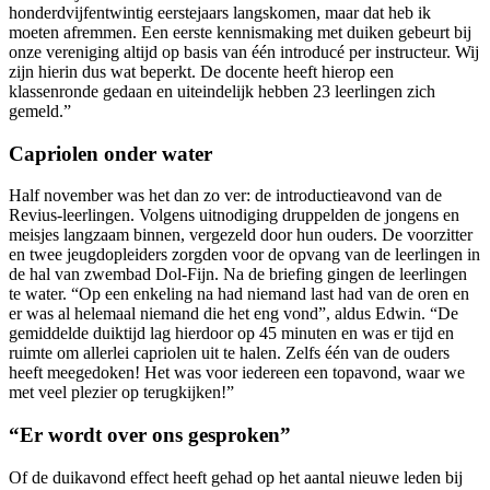
honderdvijfentwintig eerstejaars langskomen, maar dat heb ik
moeten afremmen. Een eerste kennismaking met duiken gebeurt bij
onze vereniging altijd op basis van één introducé per instructeur. Wij
zijn hierin dus wat beperkt. De docente heeft hierop een
klassenronde gedaan en uiteindelijk hebben 23 leerlingen zich
gemeld.”
Capriolen onder water
Half november was het dan zo ver: de introductieavond van de
Revius-leerlingen. Volgens uitnodiging druppelden de jongens en
meisjes langzaam binnen, vergezeld door hun ouders. De voorzitter
en twee jeugdopleiders zorgden voor de opvang van de leerlingen in
de hal van zwembad Dol-Fijn. Na de briefing gingen de leerlingen
te water. “Op een enkeling na had niemand last had van de oren en
er was al helemaal niemand die het eng vond”, aldus Edwin. “De
gemiddelde duiktijd lag hierdoor op 45 minuten en was er tijd en
ruimte om allerlei capriolen uit te halen. Zelfs één van de ouders
heeft meegedoken! Het was voor iedereen een topavond, waar we
met veel plezier op terugkijken!”
“Er wordt over ons gesproken”
Of de duikavond effect heeft gehad op het aantal nieuwe leden bij