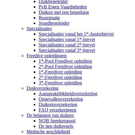
Duikbegeleider
PvB Eigen Vaardigheden
Duiken met een beperking
Reanimatie
Jeugdbegeleider
Specialisaties
Specialisaties vanaf het 1*-Juniorbrevet
Specialisaties vanaf 1*-brevet
Specialisaties vanaf 2*-brevet
Specialisaties vanaf 3*-brevet
Freedive opleidingen
1*-Pool Freediver opleiding
2*-Pool Freediver opleiding
1*-Freediver opleiding
2*-Freediver opleiding
3*-Freediver opleiding
Duikverzekering
Aansprakelijkheidsverzekering
Ongevallenverzekering
Duikreisverzekering
FAQ verzekeringen
De belangen van duikers
NOB Sprekerspool
De tien duikregels
Medische geschiktheid