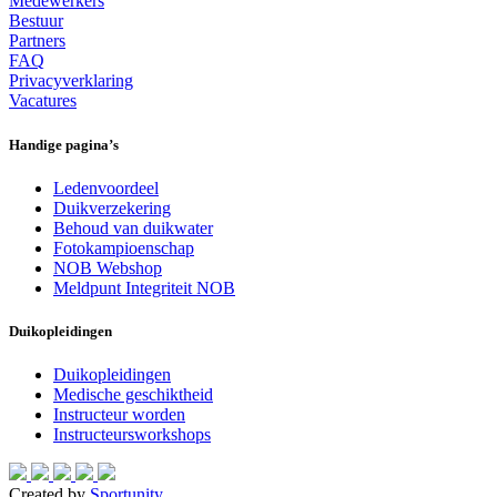
Medewerkers
Bestuur
Partners
FAQ
Privacyverklaring
Vacatures
Handige pagina’s
Ledenvoordeel
Duikverzekering
Behoud van duikwater
Fotokampioenschap
NOB Webshop
Meldpunt Integriteit NOB
Duikopleidingen
Duikopleidingen
Medische geschiktheid
Instructeur worden
Instructeursworkshops
Created by
Sportunity