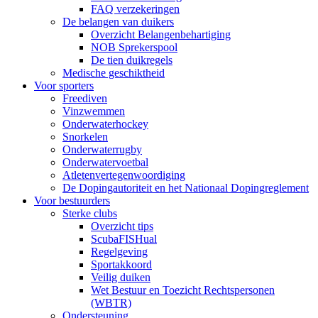
FAQ verzekeringen
De belangen van duikers
Overzicht Belangenbehartiging
NOB Sprekerspool
De tien duikregels
Medische geschiktheid
Voor sporters
Freediven
Vinzwemmen
Onderwaterhockey
Snorkelen
Onderwaterrugby
Onderwatervoetbal
Atletenvertegenwoordiging
De Dopingautoriteit en het Nationaal Dopingreglement
Voor bestuurders
Sterke clubs
Overzicht tips
ScubaFISHual
Regelgeving
Sportakkoord
Veilig duiken
Wet Bestuur en Toezicht Rechtspersonen
(WBTR)
Ondersteuning