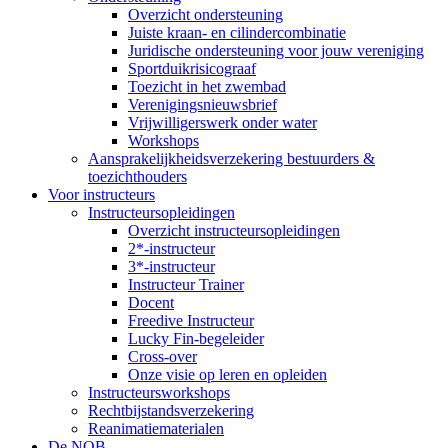
Overzicht ondersteuning
Juiste kraan- en cilindercombinatie
Juridische ondersteuning voor jouw vereniging
Sportduikrisicograaf
Toezicht in het zwembad
Verenigingsnieuwsbrief
Vrijwilligerswerk onder water
Workshops
Aansprakelijkheidsverzekering bestuurders &
toezichthouders
Voor instructeurs
Instructeursopleidingen
Overzicht instructeursopleidingen
2*-instructeur
3*-instructeur
Instructeur Trainer
Docent
Freedive Instructeur
Lucky Fin-begeleider
Cross-over
Onze visie op leren en opleiden
Instructeursworkshops
Rechtbijstandsverzekering
Reanimatiematerialen
De NOB