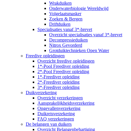
Wrakduiken
Onderwaterbiologie Wereldwijd
Volgelaatsmasker
Zoeken & Bergen
Driftduiken
Specialisaties vanaf 3*-brevet
Overzicht specialisaties vanaf 3*-brevet
Decompressieduiken
Nitrox Gevorderd
Grotduiktechnieken Open Water
Freedive opleidingen
Overzicht freedive opleidingen
1*-Pool Freediver opleiding
2*-Pool Freediver opleiding
1*-Freediver opleiding
2*-Freediver opleiding
3*-Freediver opleiding
Duikverzekering
Overzicht verzekeringen
Aansprakelijkheidsverzekering
Ongevallenverzekering
Duikreisverzekering
FAQ verzekeringen
De belangen van duikers
Overzicht Belangenbehartiging