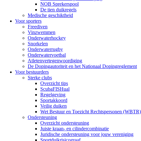
NOB Sprekerspool
De tien duikregels
Medische geschiktheid
Voor sporters
Freediven
Vinzwemmen
Onderwaterhockey
Snorkelen
Onderwaterrugby
Onderwatervoetbal
Atletenvertegenwoordiging
De Dopingautoriteit en het Nationaal Dopingreglement
Voor bestuurders
Sterke clubs
Overzicht tips
ScubaFISHual
Regelgeving
Sportakkoord
Veilig duiken
Wet Bestuur en Toezicht Rechtspersonen (WBTR)
Ondersteuning
Overzicht ondersteuning
Juiste kraan- en cilindercombinatie
Juridische ondersteuning voor jouw vereniging
Sportduikrisicograaf