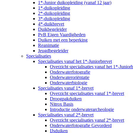
1*-Junior duikopleiding (vanaf 12 jaar)
1*-duikopleiding
2*-duikopleiding
3*-duikopleiding
4*-duikbrevet
Duikbegeleider
PvB Eigen Vaardigheden
Duiken met een beperking
Reanimatie
Jeugdbegeleider
Specialisaties
Specialisaties vanaf het 1*-Juniorbrevet
Overzicht specialisaties vanaf het 1*-Junior
Onderwaterfotografie
Onderwateroriëntatie
Onderwaterbiologie
Specialisaties vanaf 1*-brevet
Overzicht specialisaties vanaf 1*-brevet
Droogpakduiken
Nitrox Basis
Introductie onderwaterarcheologie
Specialisaties vanaf 2*-brevet
Overzicht specialisaties vanaf 2*-brevet
Onderwaterfotografie Gevorderd
IJsduiken