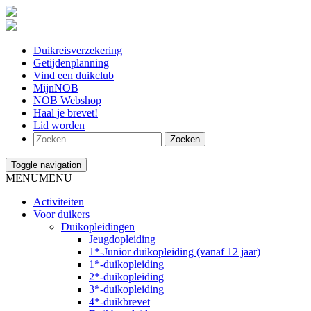
Duikreisverzekering
Getijdenplanning
Vind een duikclub
MijnNOB
NOB Webshop
Haal je brevet!
Lid worden
Toggle navigation
MENU
MENU
Activiteiten
Voor duikers
Duikopleidingen
Jeugdopleiding
1*-Junior duikopleiding (vanaf 12 jaar)
1*-duikopleiding
2*-duikopleiding
3*-duikopleiding
4*-duikbrevet