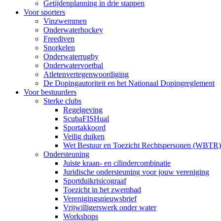
Getijdenplanning in drie stappen
Voor sporters
Vinzwemmen
Onderwaterhockey
Freediven
Snorkelen
Onderwaterrugby
Onderwatervoetbal
Atletenvertegenwoordiging
De Dopingautoriteit en het Nationaal Dopingreglement
Voor bestuurders
Sterke clubs
Regelgeving
ScubaFISHual
Sportakkoord
Veilig duiken
Wet Bestuur en Toezicht Rechtspersonen (WBTR)
Ondersteuning
Juiste kraan- en cilindercombinatie
Juridische ondersteuning voor jouw vereniging
Sportduikrisicograaf
Toezicht in het zwembad
Verenigingsnieuwsbrief
Vrijwilligerswerk onder water
Workshops