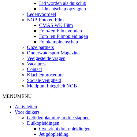
Lid worden als duikclub
Lidmaatschap opzeggen
Ledenvoordeel
NOB Foto en Film
CMAS WK Film
Foto- en Filmavonden
Foto- en Filmopleidingen
Fotokampioenschap
Onze partners
Onderwatersport Magazine
Veelgestelde vragen
Vacatures
Contact
Klachtenprocedure
Sociale veiligheid
Meldpunt Integriteit NOB
MENU
MENU
Activiteiten
Voor duikers
Getijdenplanning in drie stappen
Duikopleidingen
Overzicht duikopleidingen
Jeugdopleiding