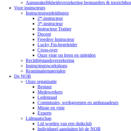
Aansprakelijkheidsverzekering bestuurders & toezichtho
Voor instructeurs
Instructeursopleidingen
2*-instructeur
3*-instructeur
Instructeur Trainer
Docent
Freedive Instructeur
Lucky Fin-begeleider
Cross-over
Onze visie op leren en opleiden
Rechtbijstandsverzekering
Instructeursworkshops
Reanimatiematerialen
De NOB
Onze organisatie
Bestuur
Medewerkers
Ledenraad
Commissies, werkgroepen en ambassadeurs
Missie en visie
Experts
Lidmaatschap
Lid worden van een duikclub
Individueel aansluiten bij de NOB