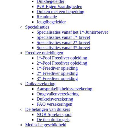
Duikbegeleider
PvB Eigen Vaardigheden
Duiken met een beperking
Reanimatie
Jeugdbegeleider
Specialisaties
Specialisaties vanaf het 1*-Juniorbrevet
Specialisaties vanaf 1*-brevet
Specialisaties vanaf 2*-brevet
Specialisaties vanaf 3*-brevet
Freedive opleidingen
1*-Pool Freediver opleiding
2*-Pool Freediver opleiding
1*-Freediver opleiding
2*-Freediver opleiding
3*-Freediver opleiding
Duikverzekering
Aansprakelijkheidsverzekering
Ongevallenverzekering
Duikreisverzekering
FAQ verzekeringen
De belangen van duikers
NOB Sprekerspool
De tien duikregels
Medische geschiktheid