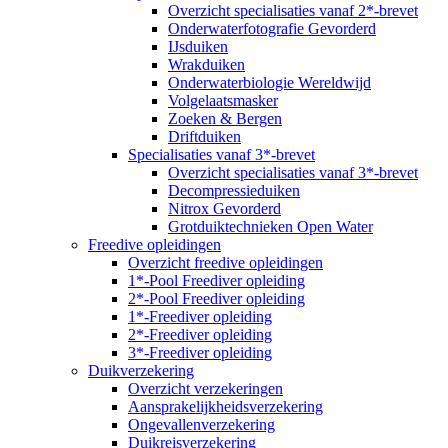
Overzicht specialisaties vanaf 2*-brevet
Onderwaterfotografie Gevorderd
IJsduiken
Wrakduiken
Onderwaterbiologie Wereldwijd
Volgelaatsmasker
Zoeken & Bergen
Driftduiken
Specialisaties vanaf 3*-brevet
Overzicht specialisaties vanaf 3*-brevet
Decompressieduiken
Nitrox Gevorderd
Grotduiktechnieken Open Water
Freedive opleidingen
Overzicht freedive opleidingen
1*-Pool Freediver opleiding
2*-Pool Freediver opleiding
1*-Freediver opleiding
2*-Freediver opleiding
3*-Freediver opleiding
Duikverzekering
Overzicht verzekeringen
Aansprakelijkheidsverzekering
Ongevallenverzekering
Duikreisverzekering