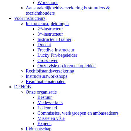
Workshops
Aansprakelijkheidsverzekering bestuurders &
toezichthouders
Voor instructeurs
Instructeursopleidingen
2*-instructeur
3*-instructeur
Instructeur Trainer
Docent
Freedive Instructeur
Lucky Fin-begeleider
Cross-over
Onze visie op leren en opleiden
Rechtbijstandsverzekering
Instructeursworkshops
Reanimatiematerialen
De NOB
Onze organisatie
Bestuur
Medewerkers
Ledenraad
Commissies, werkgroepen en ambassadeurs
Missie en visie
Experts
Lidmaatschap