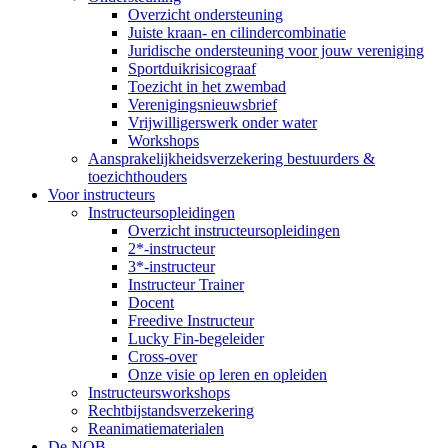
Overzicht ondersteuning
Juiste kraan- en cilindercombinatie
Juridische ondersteuning voor jouw vereniging
Sportduikrisicograaf
Toezicht in het zwembad
Verenigingsnieuwsbrief
Vrijwilligerswerk onder water
Workshops
Aansprakelijkheidsverzekering bestuurders &
toezichthouders
Voor instructeurs
Instructeursopleidingen
Overzicht instructeursopleidingen
2*-instructeur
3*-instructeur
Instructeur Trainer
Docent
Freedive Instructeur
Lucky Fin-begeleider
Cross-over
Onze visie op leren en opleiden
Instructeursworkshops
Rechtbijstandsverzekering
Reanimatiematerialen
De NOB