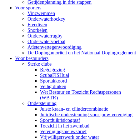
Getijdenplanning in drie stappen
Voor sporters
Vinzwemmen
Onderwaterhockey
Freediven
Snorkelen
Onderwaterrugby
Onderwatervoetbal
Atletenvertegenwoordiging
De Dopingautoriteit en het Nationaal Dopingreglement
Voor bestuurders
Sterke clubs
Regelgeving
ScubaFISHual
Sportakkoord
Veilig duiken
Wet Bestuur en Toezicht Rechtspersonen
(WBTR)
Ondersteuning
Juiste kraan- en cilindercombinatie
Juridische ondersteuning voor jouw vereniging
Sportduikrisicograaf
Toezicht in het zwembad
Verenigingsnieuwsbrief
Vrijwilligerswerk onder water