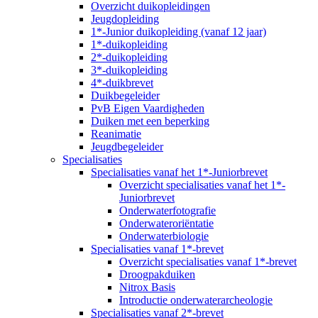
Overzicht duikopleidingen
Jeugdopleiding
1*-Junior duikopleiding (vanaf 12 jaar)
1*-duikopleiding
2*-duikopleiding
3*-duikopleiding
4*-duikbrevet
Duikbegeleider
PvB Eigen Vaardigheden
Duiken met een beperking
Reanimatie
Jeugdbegeleider
Specialisaties
Specialisaties vanaf het 1*-Juniorbrevet
Overzicht specialisaties vanaf het 1*-
Juniorbrevet
Onderwaterfotografie
Onderwateroriëntatie
Onderwaterbiologie
Specialisaties vanaf 1*-brevet
Overzicht specialisaties vanaf 1*-brevet
Droogpakduiken
Nitrox Basis
Introductie onderwaterarcheologie
Specialisaties vanaf 2*-brevet