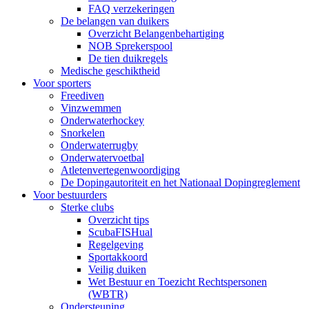
FAQ verzekeringen
De belangen van duikers
Overzicht Belangenbehartiging
NOB Sprekerspool
De tien duikregels
Medische geschiktheid
Voor sporters
Freediven
Vinzwemmen
Onderwaterhockey
Snorkelen
Onderwaterrugby
Onderwatervoetbal
Atletenvertegenwoordiging
De Dopingautoriteit en het Nationaal Dopingreglement
Voor bestuurders
Sterke clubs
Overzicht tips
ScubaFISHual
Regelgeving
Sportakkoord
Veilig duiken
Wet Bestuur en Toezicht Rechtspersonen
(WBTR)
Ondersteuning