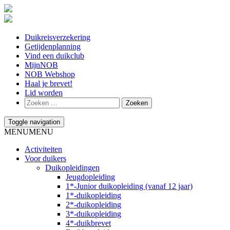
Duikreisverzekering
Getijdenplanning
Vind een duikclub
MijnNOB
NOB Webshop
Haal je brevet!
Lid worden
Toggle navigation
MENU
MENU
Activiteiten
Voor duikers
Duikopleidingen
Jeugdopleiding
1*-Junior duikopleiding (vanaf 12 jaar)
1*-duikopleiding
2*-duikopleiding
3*-duikopleiding
4*-duikbrevet