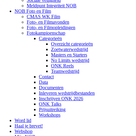
Sociale veiligheid
Meldpunt Integriteit NOB
NOB Foto en Film
CMAS WK Film
Foto- en Filmavonden
Foto- en Filmopleidingen
Fotokampioenschap
Categorieën
Overzicht categorieën
Zoetwaterwedstrijd
Masters en Starters
No Limits wedstrijd
ONK Reels
Teamwedstrijd
Contact
Data
Documenten
Inleveren wedstrijdbestanden
Inschrijven ONK 2026
ONK Talks
Prijsuitreiking
Workshops
Word lid
Haal je brevet!
Webshop