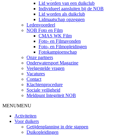
Lid worden van een duikclub
Individueel aansluiten bij de NOB
Lid worden als duikclub
Lidmaatschap opzeggen
Ledenvoordeel
NOB Foto en Film
CMAS WK Film
Foto- en Filmavonden
Foto- en Filmopleidingen
Fotokampioenschap
Onze partners
Onderwatersport Magazine
Veelgestelde vragen
Vacatures
Contact
Klachtenprocedure
Sociale veiligheid
Meldpunt Integriteit NOB
MENU
MENU
Activiteiten
Voor duikers
Getijdenplanning in drie stappen
Duikopleidingen