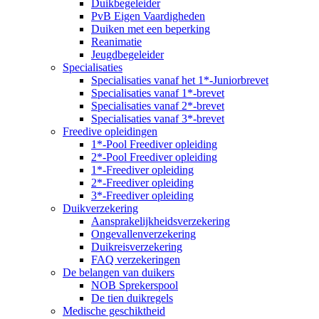
Duikbegeleider
PvB Eigen Vaardigheden
Duiken met een beperking
Reanimatie
Jeugdbegeleider
Specialisaties
Specialisaties vanaf het 1*-Juniorbrevet
Specialisaties vanaf 1*-brevet
Specialisaties vanaf 2*-brevet
Specialisaties vanaf 3*-brevet
Freedive opleidingen
1*-Pool Freediver opleiding
2*-Pool Freediver opleiding
1*-Freediver opleiding
2*-Freediver opleiding
3*-Freediver opleiding
Duikverzekering
Aansprakelijkheidsverzekering
Ongevallenverzekering
Duikreisverzekering
FAQ verzekeringen
De belangen van duikers
NOB Sprekerspool
De tien duikregels
Medische geschiktheid