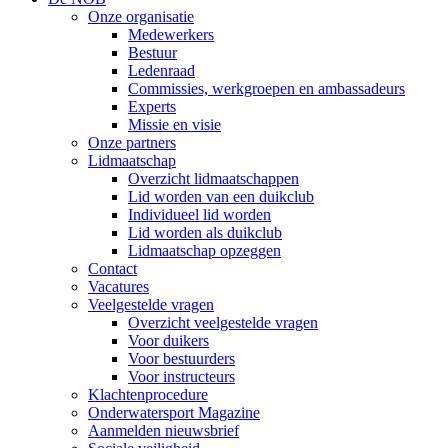
Onze organisatie
Medewerkers
Bestuur
Ledenraad
Commissies, werkgroepen en ambassadeurs
Experts
Missie en visie
Onze partners
Lidmaatschap
Overzicht lidmaatschappen
Lid worden van een duikclub
Individueel lid worden
Lid worden als duikclub
Lidmaatschap opzeggen
Contact
Vacatures
Veelgestelde vragen
Overzicht veelgestelde vragen
Voor duikers
Voor bestuurders
Voor instructeurs
Klachtenprocedure
Onderwatersport Magazine
Aanmelden nieuwsbrief