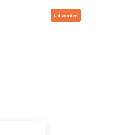
p
Haal je brevet!
Lid worden
ESTUURDERS
VOOR INSTRUCTEURS
DE NOB
2020 –
oto