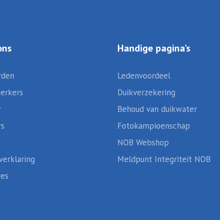
ons
Handige pagina’s
rden
Ledenvoordeel
erkers
Duikverzekering
r
Behoud van duikwater
rs
Fotokampioenschap
NOB Webshop
verklaring
Meldpunt Integriteit NOB
res