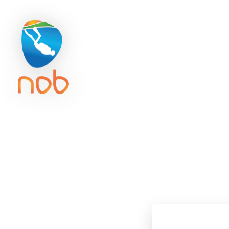
Duikreisverzekering
Getijd
ACTIVITE
ONK O
St