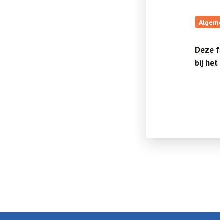
Algem
Deze f
bij he